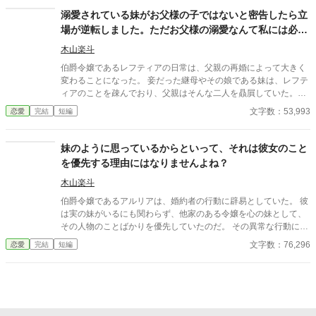
溺愛されている妹がお父様の子ではないと密告したら立
場が逆転しました。ただお父様の溺愛なんて私には必要
ありません。
木山楽斗
伯爵令嬢であるレフティアの日常は、父親の再婚によって大きく
変わることになった。 妾だった継母やその娘である妹は、レフテ
ィアのことを疎んでおり、父親はそんな二人を贔屓していた。故
にレフティアは、苦しい生活を送ることになったのである。 しか
文字数：53,993
恋愛
完結
短編
し彼女は、ある時とある事実を知ることになった。 父親が溺愛し
ている妹が、彼と血が繋がっていなかったのである。 レフティア
は、その事実を父親に密告した。すると調査が行われて、それが
妹のように思っているからといって、それは彼女のこと
事実であることが判明したのである。 その結果、父親は継母と妹
を優先する理由にはなりませんよね？
を排斥して、レフティアに愛情を注ぐようになった。 だが、レフ
ティアにとってそんなものは必要なかった。継母や妹ともに自分
木山楽斗
を虐げていた父親も、彼女にとっては排除するべき対象だったの
伯爵令嬢であるアルリアは、婚約者の行動に辟易としていた。 彼
である。
は実の妹がいるにも関わらず、他家のある令嬢を心の妹として、
その人物のことばかりを優先していたのだ。 その異常な行動に、
アルリアは彼との婚約を破棄することを決めた。 いつでも心の妹
文字数：76,296
恋愛
完結
短編
を優先する彼と婚約しても、家の利益にならないと考えたのだ。
それを伝えると、婚約者は怒り始めた。あくまでも妹のように思
っているだけで、男女の関係ではないというのだ。 「妹のように
思っているからといって、それは彼女のことを優先する理由には
なりませんよね？」 アルリアはそう言って、婚約者と別れた。 そ
してその後、婚約者はその歪な関係の報いを受けることになっ