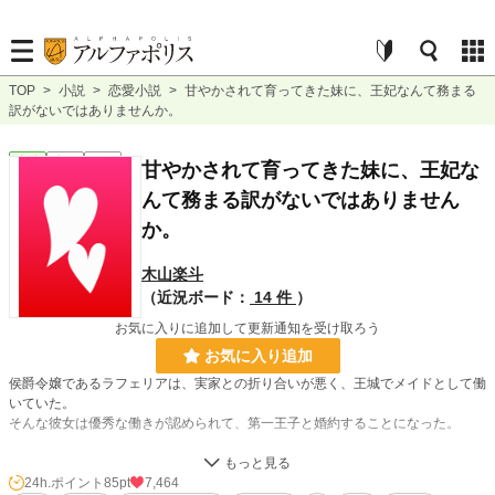
TOP
>
小説
>
恋愛小説
>
甘やかされて育ってきた妹に、王妃なんて務まる
訳がないではありませんか。
恋愛
完結
短編
甘やかされて育ってきた妹に、王妃な
んて務まる訳がないではありません
か。
木山楽斗
（近況ボード：
14 件
）
お気に入りに追加して更新通知を受け取ろう
お気に入り追加
侯爵令嬢であるラフェリアは、実家との折り合いが悪く、王城でメイドとして働
いていた。
そんな彼女は優秀な働きが認められて、第一王子と婚約することになった。
しかしその婚約は、すぐに破談となる。
ラフェリアの妹であるメレティアが、王子を懐柔したのだ。
24h.ポイント
85pt
7,464