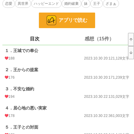
メレティアは次期王妃となることを喜び、ラフェリアの不幸を嘲笑っていた。
恋愛
異世界
ハッピーエンド
婚約破棄
妹
王子
ざまぁ
ただ、ラフェリアはわかっていた。甘やかされて育ってきたわがまま妹に、王妃
という責任ある役目は務まらないということを。
アプリで読む
その兆候は、すぐに表れた。以前にも増して横暴な振る舞いをするようになった
メレティアは、様々な者達から反感を買っていたのだ。
目次
感想（15件）
小説
11,448 位 / 228,744 件
１．王城での奉公
恋愛
5,144 位 / 66,363 件
188
2023.10.30 20:12
1,128文字
お気に入り
2,203
２．王からの提案
24h.ポイント
85 pt
176
2023.10.30 20:17
1,239文字
文字数
70,916
３．不安な婚約
更新日時
2023.11.28 20:00
194
2023.10.30 22:13
1,029文字
初回公開日時
2023.10.30 20:12
４．居心地の悪い実家
初回完結日時
2023.11.28 20:00
178
2023.10.30 22:36
1,003文字
週間ポイント
1,126 pt (8,165 位)
５．王子との対面