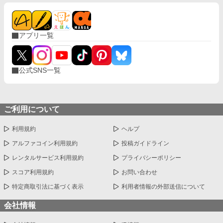
た。彼と心の妹との間には、様々な思惑が隠れていたのだ。 ※登
場人物の名前を途中から間違えていました。メレティアではな
く、レメティアが正しい名前です。混乱させてしまい、誠に申し
アプリ一覧
訳ありません。（2024/08/10） ※登場人物の名前を途中から間違
えていました。モルダン子爵ではなく、ボルダン子爵が正しい名
前です。混乱させてしまい、誠に申し訳ありません。（2024/08/
14）
公式SNS一覧
ご利用について
利用規約
ヘルプ
アルファコイン利用規約
投稿ガイドライン
レンタルサービス利用規約
プライバシーポリシー
スコア利用規約
お問い合わせ
特定商取引法に基づく表示
利用者情報の外部送信について
会社情報