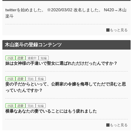
twitterを始めました。 ※2020/03/02 改名しました。 N420→木山
楽斗
もっと見る
木山楽斗の登録コンテンツ
小説
恋愛
連載中
短編
妹は女神様の手違いで聖女に選ばれただけだったんですか？
小説
恋愛
完結
長編
妾の子だからといって、公爵家の令嬢を侮辱してただで済むと思
っていたんですか？
小説
恋愛
完結
短編
横暴なあなたの妻でいることにはもう疲れました
もっと見る