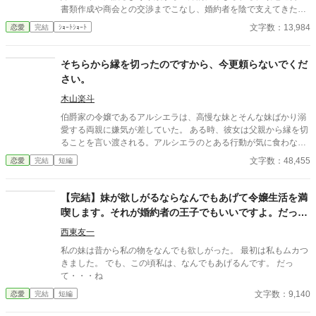
書類作成や商会との交渉までこなし、婚約者を陰で支えてきたに
もかかわらず、その働きはすべて当然のように奪われてきたの
文字数：13,984
恋愛
完結
ｼｮｰﾄｼｮｰﾄ
だ。 失意の中で婚約解消を受け入れたリネットの前に現れたの
は、“冷徹公爵”と噂される王弟アシュレイ・クロフォード。 彼は
リネットの才覚を見抜き、「では君は私がもらう」と告げて、公
そちらから縁を切ったのですから、今更頼らないでくだ
爵領へ迎え入れる。 ようやく自分の能力を正当に認められる場所
さい。
を得たリネットは、北方公爵領で筆頭補佐官として活躍し始め
る。一方、彼女を失った元婚約者と家族は、次第に行き詰まって
木山楽斗
いき――。 これは、搾取され続けた令嬢が、自分の価値を認めて
伯爵家の令嬢であるアルシエラは、高慢な妹とそんな妹ばかり溺
くれる人と出会い、後悔する者たちを置き去りにして幸せを掴む
愛する両親に嫌気が差していた。 ある時、彼女は父親から縁を切
物語。
ることを言い渡される。アルシエラのとある行動が気に食わなか
った妹が、父親にそう進言したのだ。 不安はあったが、アルシエ
文字数：48,455
恋愛
完結
短編
ラはそれを受け入れた。 ある程度の年齢に達した時から、彼女は
実家に見切りをつけるべきだと思っていた。丁度いい機会だった
ので、それを実行することにしたのだ。 伯爵家を追い出された彼
【完結】妹が欲しがるならなんでもあげて令嬢生活を満
女は、商人としての生活を送っていた。 偶然にも人脈に恵まれた
喫します。それが婚約者の王子でもいいですよ。だっ
彼女は、着々と力を付けていき、見事成功を収めたのである。 そ
て…
んな彼女の元に、実家から申し出があった。 事情があって窮地に
西東友一
立たされた伯爵家が、支援を求めてきたのだ。 しかしながら、そ
私の妹は昔から私の物をなんでも欲しがった。 最初は私もムカつ
んな義理がある訳がなかった。 アルシエラは、両親や妹からの申
きました。 でも、この頃私は、なんでもあげるんです。 だっ
し出をきっぱりと断ったのである。 ※8話からの登場人物の名前
て・・・ね
を変更しました。1話の登場人物とは別人です。（バーキントン
文字数：9,140
恋愛
完結
短編
→ラナキンス）