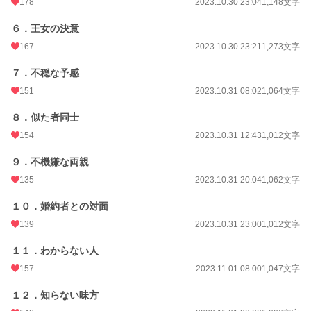
178
2023.10.30 23:04
1,148文字
月間ポイント
5,553 pt (7,741 位)
６．王女の決意
年間ポイント
101,608 pt (5,906 位)
167
2023.10.30 23:21
1,273文字
累計ポイント
1,930,700 pt (2,934 位)
７．不穏な予感
151
2023.10.31 08:02
1,064文字
８．似た者同士
154
2023.10.31 12:43
1,012文字
９．不機嫌な両親
135
2023.10.31 20:04
1,062文字
１０．婚約者との対面
139
2023.10.31 23:00
1,012文字
１１．わからない人
157
2023.11.01 08:00
1,047文字
１２．知らない味方