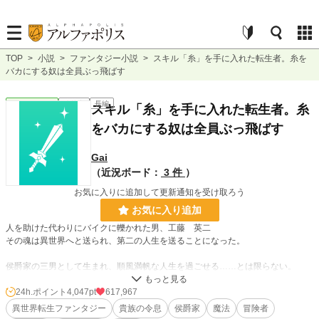
TOP
>
小説
>
ファンタジー小説
>
スキル「糸」を手に入れた転生者。糸を
バカにする奴は全員ぶっ飛ばす
ファンタジー
連載中
長編
スキル「糸」を手に入れた転生者。糸
をバカにする奴は全員ぶっ飛ばす
Gai
（近況ボード：
3 件
）
お気に入りに追加して更新通知を受け取ろう
お気に入り追加
人を助けた代わりにバイクに轢かれた男、工藤 英二
その魂は異世界へと送られ、第二の人生を送ることになった。
侯爵家の三男として生まれ、順風満帆な人生を過ごせる……とは限らない。
裕福な家庭に生まれたとしても、生きていいく中で面倒な壁とぶつかることはあ
る。
24h.ポイント
4,047pt
617,967
異世界転生ファンタジー
貴族の令息
侯爵家
魔法
冒険者
そこで先天性スキル、糸を手に入れた。