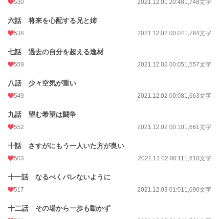
530
2021.12.01 20:48
1,748文字
年間ポイント
1,726,174 pt (186 位)
六話 将来を心配する兄と姉
累計ポイント
22,704,095 pt (51 位)
538
2021.12.02 00:04
1,784文字
七話 過去の自分を超える逸材
559
2021.12.02 00:05
1,557文字
八話 少々空気が重い
549
2021.12.02 00:08
1,663文字
九話 望む希望は闘争
552
2021.12.02 00:10
1,661文字
十話 さすがにもう一人いた方が良い
503
2021.12.02 00:11
1,610文字
十一話 なるべくバレないように
517
2021.12.03 01:01
1,690文字
十二話 その場から一歩も動かず