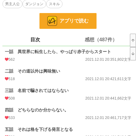
男主人公
ダンジョン
スキル
だが、その糸はただの糸ではなく、英二が生きていく上で大いに役立つスキルと
なる。
アプリで読む
「おいおい、あんまり糸を嘗めるんじゃねぇぞ」
少々強気な性格を崩さず、英二は己が生きたい道を行く。
目次
感想（487件）
小説
298 位 / 228,669 件
一話 異世界に転生したら、やっぱり赤子からスタート
ファンタジー
56 位 / 53,279 件
562
2021.12.01 20:35
1,802文字
お気に入り
6,265
二話 その道以外は興味無い
24h.ポイント
4,047 pt
518
2021.12.01 20:42
1,611文字
文字数
2,982,798
三話 名前で騙されてはならない
更新日時
508
2026.08.06 14:42
2021.12.01 20:44
1,662文字
初回公開日時
2021.12.01 20:35
四話 どちらなのか分からない。
533
2021.12.01 20:46
1,717文字
週間ポイント
31,317 pt (282 位)
五話 それは格を下げる発言となる
月間ポイント
127,601 pt (311 位)