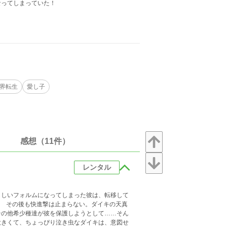
なってしまっていた！
！
界転生
愛し子
感想（11件）
レンタル
らしいフォルムになってしまった彼は、転移して
? その後も快進撃は止まらない。ダイキの天真
その他希少種達が彼を保護しようとして……そん
大きくて、ちょっぴり泣き虫なダイキは、意図せ