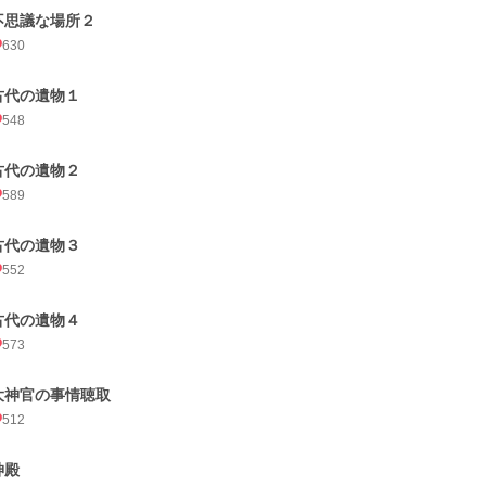
不思議な場所２
630
古代の遺物１
548
古代の遺物２
589
古代の遺物３
552
古代の遺物４
573
大神官の事情聴取
512
神殿