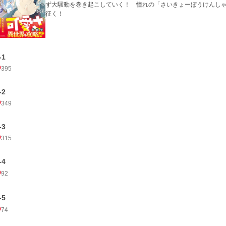
ず大騒動を巻き起こしていく！ 憧れの「さいきょーぼうけんし
征く！
-1
395
-2
349
-3
315
-4
92
-5
74