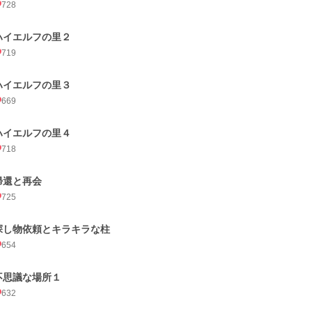
728
ハイエルフの里２
719
ハイエルフの里３
669
ハイエルフの里４
718
帰還と再会
725
探し物依頼とキラキラな柱
654
不思議な場所１
632