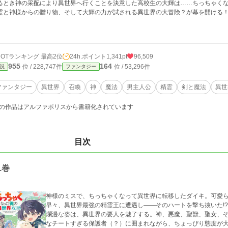
るとき神の采配により異世界へ行くことを決意した高校生の大輝は……ちっちゃく
霊と神様からの贈り物、そして大輝の力が試される異世界の大冒険？が幕を開ける
HOTランキング 最高2位
24h.ポイント
1,341pt
96,509
955
164
位 / 228,747件
位 / 53,296件
説
ファンタジー
ファンタジー
異世界
召喚
神
魔法
男主人公
精霊
剣と魔法
異世
の作品はアルファポリスから書籍化されています
目次
1巻
神様のミスで、ちっちゃくなって異世界に転移したダイキ。可愛
早々、異世界最強の精霊王に遭遇し――そのハートを撃ち抜いた!
爛漫な姿は、異世界の要人を魅了する。神、悪魔、聖獣、聖女、
なチートすぎる保護者（？）に囲まれながら、ちょっぴり態度が