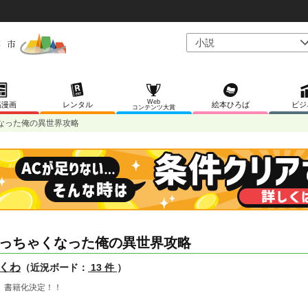
Web
稿漫画
レンタル
絵本ひろば
ビジ
コンテンツ大賞
なった俺の異世界攻略
っちゃくなった俺の異世界攻略
くわ
（近況ボード：
13 件
）
 書籍化決定！！