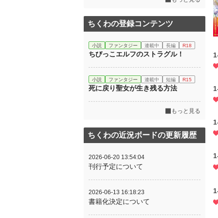
ちくわの登録コンテンツ
小説
ファンタジー
連載中
長編
R18
ちびっこエルフのストラグル！
1
小説
ファンタジー
連載中
短編
R15
死に戻り聖女が生き残る方法
1
もっと見る
1
ちくわの近況ボードの更新履歴
1
2026-06-20 13:54:04
刊行予定について
1
2026-06-13 16:18:23
書籍化決定について