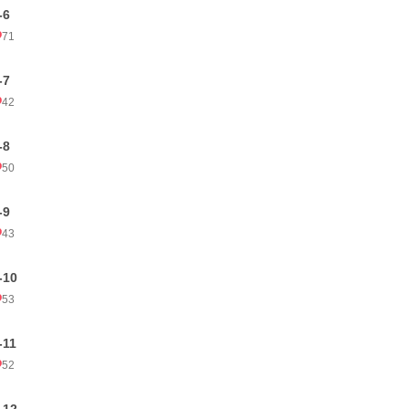
-6
71
-7
42
-8
50
-9
43
-10
53
-11
52
-12