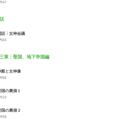
547
話
閑話︙女神会議
564
三章︙聖国、地下帝国編
神殿と女神像
466
聖国の裏側１
410
聖国の裏側２
458