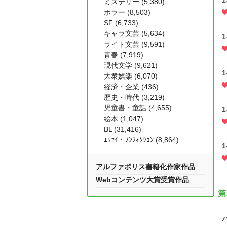
ミステリー (5,380)
ホラー (8,503)
SF (6,733)
キャラ文芸 (5,634)
1
ライト文芸 (9,591)
青春 (7,919)
現代文学 (9,621)
1
大衆娯楽 (6,070)
経済・企業 (436)
歴史・時代 (3,219)
児童書・童話 (4,655)
1
絵本 (1,047)
BL (31,416)
ｴｯｾｲ・ﾉﾝﾌｨｸｼｮﾝ (8,864)
1
アルファポリス書籍化作家作品
Webコンテンツ大賞受賞作品
第