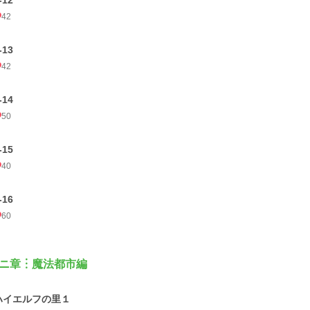
42
-13
42
-14
50
-15
40
-16
60
ニ章︙魔法都市編
ハイエルフの里１