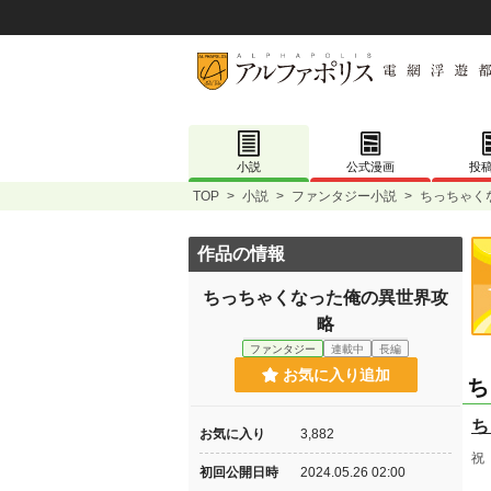
小説
公式漫画
投
TOP
>
小説
>
ファンタジー小説
>
ちっちゃく
作品の情報
ちっちゃくなった俺の異世界攻
略
ファンタジー
連載中
長編
お気に入り追加
ち
ち
お気に入り
3,882
祝
初回公開日時
2024.05.26 02:00