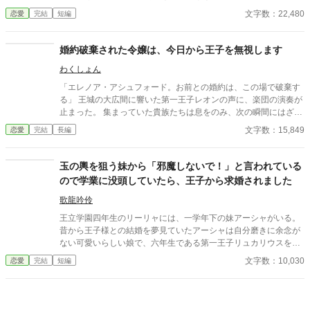
を浮名で賑わす当代の寵児、ダミアンに望まれて嫁いだとき、彼
文字数：22,480
恋愛
完結
短編
女は一筋の光を見た気がしたのだった。 人並みに愛し、愛される
温かい家庭。それを夢見ていた。 しかし、現実は残酷だった。 ダ
ミアンが求めていたのは、トロフィーとしての美しい妻でも、情
婚約破棄された令嬢は、今日から王子を無視します
熱を傾ける恋人でもない。 「ハサウェイ侯爵家の格式を汚さず、
わくしょん
完璧に家政を取り仕切り、夫の不在を静かに守る、都合のいい従
順な女主人の座席」そのものだった。
「エレノア・アシュフォード。お前との婚約は、この場で破棄す
る」 王城の大広間に響いた第一王子レオンの声に、楽団の演奏が
止まった。 集まっていた貴族たちは息をのみ、次の瞬間にはざわ
めきが広がる。 エレノアはゆっくりと顔を上げた。 目の前では、
文字数：15,849
恋愛
完結
長編
王子が腰に手を回した美しい令嬢――侯爵令嬢セシリアが勝ち誇
ったように微笑んでいる。
玉の輿を狙う妹から「邪魔しないで！」と言われている
ので学業に没頭していたら、王子から求婚されました
歌龍吟伶
王立学園四年生のリーリャには、一学年下の妹アーシャがいる。
昔から王子様との結婚を夢見ていたアーシャは自分磨きに余念が
ない可愛いらしい娘で、六年生である第一王子リュカリウスを狙
っているらしい。 入学当時から、「私が王子と結婚するんだから
文字数：10,030
恋愛
完結
短編
ね！お姉ちゃんは邪魔しないで！」と言われていたリーリャは学
業に専念していた。 その甲斐あってか学年首位となったある日。
「君のことが好きだから」…まさかの告白！