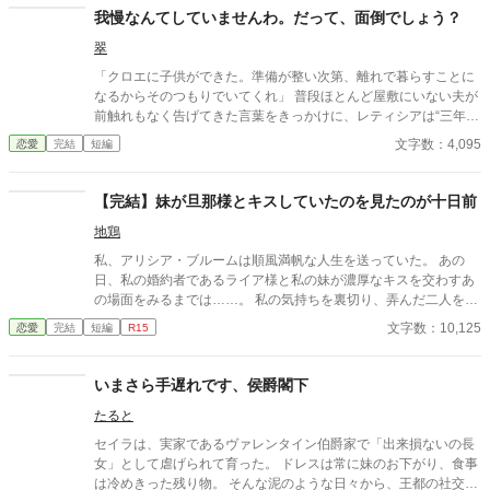
我慢なんてしていませんわ。だって、面倒でしょう？
翠
「クロエに子供ができた。準備が整い次第、離れで暮らすことに
なるからそのつもりでいてくれ」 普段ほとんど屋敷にいない夫が
前触れもなく告げてきた言葉をきっかけに、レティシアは“三年
間”の契約を終わらせることにした。 赤の他人を屋敷に迎えるこ
文字数：4,095
恋愛
完結
短編
とはしない。 不要なものに感情を砕く理由などない。 「だって、
面倒でしょう？」 不誠実な夫も、無意味な結婚も、 この際すべて
切り捨ててしまいましょう。
【完結】妹が旦那様とキスしていたのを見たのが十日前
地鶏
私、アリシア・ブルームは順風満帆な人生を送っていた。 あの
日、私の婚約者であるライア様と私の妹が濃厚なキスを交わすあ
の場面をみるまでは……。 私の気持ちを裏切り、弄んだ二人を、
私は許さない。 アリシア・ブルームの復讐が始まる。
文字数：10,125
恋愛
完結
短編
R15
いまさら手遅れです、侯爵閣下
たると
セイラは、実家であるヴァレンタイン伯爵家で「出来損ないの長
女」として虐げられて育った。 ドレスは常に妹のお下がり、食事
は冷めきった残り物。 そんな泥のような日々から、王都の社交界