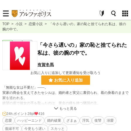
TOP
>
小説
>
恋愛小説
>
「今さら遅いの」家の恥と捨てられた私は、彼の
腕の中で。
恋愛
完結
短編
「今さら遅いの」家の恥と捨てられた
私は、彼の腕の中で。
有賀冬馬
お気に入りに追加して更新通知を受け取ろう
お気に入り追加
「無能な女は不要だ」――。
実家の商会を支えてきたセシルは、婚約者と実父に裏切られ、着の身着のままで
家を追われる。
絶望の底で彼女の手を取ったのは、黄金の瞳を持つ隣国の主。
彼はセシルの商才を誰よりも認め、最高の贅沢で彼女を甘やかし、復讐の牙を研
がせる。
24h.ポイント
28pt
416
一方、セシルを失い破滅へ向かう元婚約者たちは、泣きながら縋りつくが……。
恋愛
ハッピーエンド
婚約破棄
ざまぁ
浮気
復讐
溺愛
「あなたの叫び声、耳障りですわ」
復縁不可
今更もう遅い
スカッと