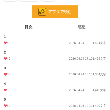
小説
22,109 位 / 228,794 件
アプリで読む
恋愛
9,620 位 / 66,375 件
お気に入り
51
目次
感想
24h.ポイント
28 pt
1
文字数
11,279
53
2026.04.24 12:10
1,424文字
更新日時
2026.04.25 19:10
2
初回公開日時
2026.04.24 12:10
49
2026.04.24 17:10
1,455文字
初回完結日時
2026.04.25 20:10
3
週間ポイント
133 pt (30,281 位)
60
2026.04.24 18:10
1,334文字
月間ポイント
973 pt (24,517 位)
4
50
2026.04.24 19:10
1,416文字
年間ポイント
20,061 pt (20,095 位)
5
累計ポイント
20,173 pt (70,831 位)
50
2026.04.25 12:10
1,499文字