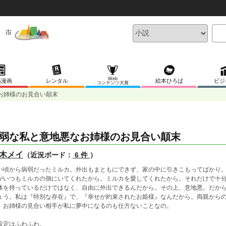
Web
稿漫画
レンタル
絵本ひろば
ビジ
コンテンツ大賞
お姉様のお見合い顛末
弱な私と意地悪なお姉様のお見合い顛末
木メイ
（近況ボード：
6 件
）
い頃から病弱だったミルカ。外出もまともにできず、家の中に引きこもってばかり
がいつもミルカの側にいてくれたから。ミルカを愛してくれたから。それだけで十
体を持っているだけではなく、自由に外出できるんだから。その上、意地悪。だか
ょう。私は『特別な存在』で、『幸せが約束されたお姫様』なんだから。両親から
。お姉様の見合い相手が私に夢中になるのも仕方ないことなの。
設定はふわふわ。