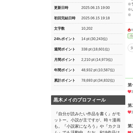
※
更新日時
2025.06.15 19:00
※
※
初回完結日時
2025.06.15 19:18
文字数
10,202
小
24h.ポイント
14 pt (30,243位)
週間ポイント
338 pt (18,601位)
月間ポイント
2,210 pt (14,973位)
年間ポイント
48,932 pt (10,587位)
累計ポイント
78,693 pt (34,832位)
第
黒木メイのプロフィール
第
『自分が読みたい作品を書く』がモ
ットー。小説が主ですが、時々漫画
第
も。『小説家になろう』や『カクヨ
ム』でも活動中。なお、R18作品は