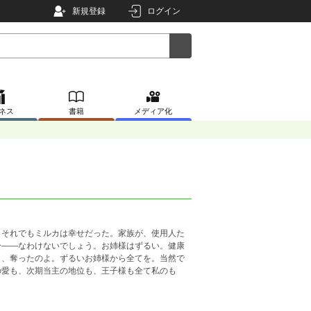
新規登録
ログイン
ネス
書籍
メディア化
。それでもミルカは幸せだった。家族が、使用人た
分――なわけないでしょう。お姉様はずるい。健康
ら、奪ったのよ。ずるいお姉様から全てを。当然で
の愛も、次期当主の地位も、王子様も全て私のも