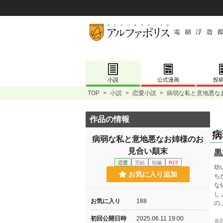
小説
公式漫画
投
TOP
>
小説
>
恋愛小説
>
病弱な私と意地悪な
作品の情報
病
病弱な私と意地悪なお姉様のお
見合い顛末
黒
恋愛
完結
短編
R15
幼
お気に入り追加
ち
な
し
お気に入り
188
の
初回公開日時
2025.06.11 19:00
※