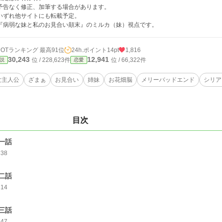
予告なく修正、加筆する場合があります。
いずれ他サイトにも転載予定。
『病弱な妹と私のお見合い顛末』のミルカ（妹）視点です。
HOTランキング 最高91位
24h.ポイント
14pt
1,816
30,243
12,941
位 / 228,623件
位 / 66,322件
説
恋愛
女主人公
ざまぁ
お見合い
姉妹
お花畑脳
メリーバッドエンド
シリア
目次
一話
338
二話
314
三話
347