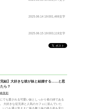
2025.06.14 19:00
1,469文字
2025.06.15 19:00
3,119文字
【完結】大好きな彼が妹と結婚する……と思
ったら？
崎美彩
にでも愛される可愛い妹としっかり者の姉である
。 大好きな従兄弟と人気のカフェに並んでいた
、いつも通り気ままに振る舞う妹の後ろ姿を見なが