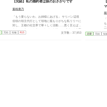
【完結】私の婚約者は妹のおさがりです
「お姉さま。私、ヴィクトル様のことが好きになって
しまったの。ごめんなさいね」 まったく悪びれも
葉桜鹿乃
しないロレッタの声がリシェンヌには呪いのように聞
堀
「もう要らないわ、お姉様にあげる」 サリバン辺境
こえた。実の姉の婚約者を奪ったにもかかわらず、歪
「
伯領の領主代行として領地に籠もりがちな私リリーに
んだ喜びの表情を隠そうとしない。 その醜い笑み
もダ
対し、王都の社交界で華々しく活動……悪く言えば男
を、リシェンヌは呆然と見つめていた。 また
二
をとっかえひっかえ……していた妹ローズが、そう言
だ……。 リシェンヌは絶望の中で思う。 彼女は
ろ
文字数：37,953
愛
完結
短編
R15
って寄越したのは、それまで送ってきていたドレスで
恋愛
完結
短
妹が生まれた瞬間から、妹に奪われ続けてきたのだっ
始
も宝飾品でもなく、私の初恋の方でした。 ローズの
た……。 ※全八話 一週間ほどで完結します。
しまう。 
せいで広まっていたサリバン辺境伯家の悪評を止める
妹
ために、彼は敢えてローズに近付き一切身体を許さず
私
私を待っていてくれていた。 そして彼の初恋も私
ん
で、私はクールな彼にいつのまにか溺愛されて……？
も
妹のおさがりばかりを貰っていた私は、初めて本でも
泳
家庭教師でも実権でもないものを、両親にねだる。
えない。 
「お父様、お母様、私この方と婚約したいです」 リ
の
リーの大事なものを守る為に奮闘する侯爵家次男レイ
て
ノルズと、領地を大事に思うリリー。そしてリリーと
王
自分を比べ、態と奔放に振る舞い続けた妹ローズがハ
て
ッピーエンドを目指す物語。 小説家になろう様でも
り
別名義にて連載しています。 ※感想の取り扱いにつ
い
いては近況ボードを参照ください。(10/27追記)
けたい」 
入