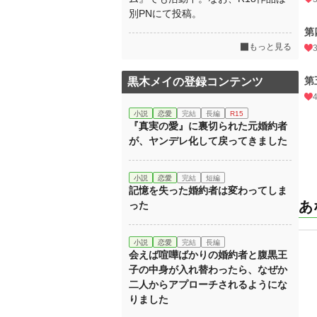
別PNにて投稿。
第
もっと見る
第
黒木メイの登録コンテンツ
小説
恋愛
完結
長編
R15
『真実の愛』に裏切られた元婚約者
が、ヤンデレ化して戻ってきました
小説
恋愛
完結
短編
記憶を失った婚約者は変わってしま
あ
った
小説
恋愛
完結
長編
会えば喧嘩ばかりの婚約者と腹黒王
子の中身が入れ替わったら、なぜか
二人からアプローチされるようにな
りました