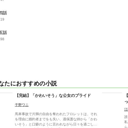
四話
319
五話
498
なたにおすすめの小説
【完結】「かわいそう」な公女のプライド
干野ワニ
江
馬車事故で片脚の自由を奪われたフロレットは、それ
誰
を理由に婚約者までをも失い、過保護な姉から「かわ
私
いそう」と口癖のように言われながら日々を過ごして
ら