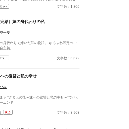
彼が「結婚したいと思ってる」って呟いて…… さ
文字数：1,805
ﾄｼｮｰﾄ
り読める短編です。 異世界もののつもりで書い
ますが、あまり異世界感はありません。
（完結）妹の身代わりの私
空一夏
の身代わりで嫁いだ私の物語。 ゆるふわ設定のご
合主義。
文字数：6,672
ﾄｼｮｰﾄ
妹への復讐と私の幸せ
ぴみ
の後～妹への復讐と私の幸せ～”でハッ
ーエンド
文字数：3,903
編
R15