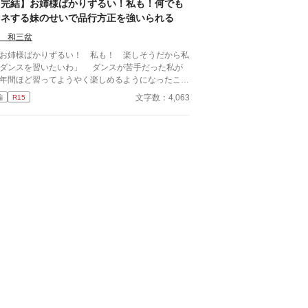
【完結】お姉様ばかりずるい！私も！何でも
マネする妹のせいで品行方正を強いられる
 和三盆
お姉様ばかりずるい！ 私も！ 楽しそうだから私
ンスを習いたいわ」 ダンスが苦手だった私が
年間ほど習ってようやく楽しめるようになったこ
。妹がそんなことを言い出した。そして遅れて習い
文字数：4,063
編
R15
めた妹に半年もしないうちにサクッと追い越されて
ああ、やっぱりこうなるのね、と思う。
は何でも私のマネをしたがる。そして優秀な妹は
の数倍の速さで色々な技術を身に付ける。両親はそ
な妹に期待をかけて、いつの間にか妹に習わせたい
のだけを私にやらせるようになった。 料理も水
も山登りも、私が望んだものは何一つ習わせてもら
そして常に品行方正を強いられる。 妹
ためとはいえ、様々な習い事や勉強で知識を増やし
きた私はそれなりに注目されていたらしく、なんと
太子殿下の婚約者に指名されてしまった。 そし
、王太子妃教育が始まり３年立ったころ。 やは
、いつものアレが始まった。 「お姉様ばかりずる
！ 私も！ 楽しそうだから私も王太子妃教育が受
……妹の中では王太子妃教育も習い事に
るみたい。