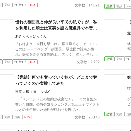
いた。 だが自分は、本当に「かわいそう」なのだろ
ら
文字数：14,091
愛
完結
ｼｮｰﾄｼｮｰﾄ
R15
うか？ 前を向き続けた令嬢が、真の理解者を得て幸
恋愛
完結
ｼｮｰ
っく
せになる話。 ※長編のスピンオフですが、単体で読
て
めます。
憧れの副団長と仲が良い平民の私ですが、私
を利用した騎士は真実を語る魔道具で本音を
青
暴かれ、騎士団を追放されました
あきくん☆ひろくん
妹
「おはよう、今日も早いね」 振り返ると、そこにい
都
るのは―― ラベンダー副団長。 騎士団の誰もが憧
れ、好意を寄せる女性騎士。 美しく、強く、そして
恋愛
完結
ｼｮｰ
――誰よりも優しい人。 憧れの副団長ラベンダー様
文字数：2,702
愛
完結
ｼｮｰﾄｼｮｰﾄ
R15
に仕えることを誇りに、騎士団の治癒所で働く平民の
私。 そんな私にも、優しく声をかけてくれる騎士と
の出会いがあった。 初めての恋に浮かれ、幸せな
【完結】何でも奪っていく妹が、どこまで奪
日々を過ごしていた――はずだった。 しかしある
っていくのか実験してみた
日、彼が私に近づいた理由を知ってしまう。 それ
ぴ
は、副団長に関する情報を得るため――ただ利用され
東堂大稀（旧：To-do）
ていただけだった。 裏切りに打ちのめされた私の前
ざまぁ “ざまぁ
「リシェンヌとの婚約は破棄だ！」 その言葉が
に立ったのは、いつも優しかった副団長。 そして騎
ピ
響いた瞬間、公爵令嬢リシェンヌと第三王子ヴィクト
士団で開かれた“公開の場”で、すべての真実が暴かれ
ルとの十年続いた婚約が終わりを告げた。 「新
る。 これは、利用された平民の少女と、彼女を守る
恋愛
完結
短
たな婚約者は貴様の妹のロレッタだ！良いな！」
文字数：23,148
愛
完結
短編
R15
副団長による断罪の物語
リシェンヌがめまいを覚える中、第三王子はさらに宣
言する。 宣言する彼の横には、リシェンヌの二歳
下の妹であるロレッタの嬉しそうな姿があった。