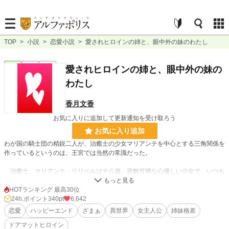
TOP
>
小説
>
恋愛小説
>
愛されヒロインの姉と、眼中外の妹のわたし
恋愛
完結
短編
愛されヒロインの姉と、眼中外の妹の
わたし
香月文香
お気に入りに追加して更新通知を受け取ろう
お気に入り追加
わが国の騎士団の精鋭二人が、治癒士の少女マリアンテを中心とする三角関係を
作っているというのは、王宮では当然の常識だった。
治癒士、マリアンテ・リリベルは十八歳。容貌可憐な心優しい少女で、いつも
にこやかな笑顔で周囲を癒す人気者。
HOTランキング 最高30位
そんな彼女を巡る男はヨシュア・カレンデュラとハル・シオニア。
24h.ポイント
340pt
6,642
恋愛
ハッピーエンド
ざまぁ
異世界
女主人公
姉妹格差
二人とも騎士団の「双璧」と呼ばれる優秀な騎士で、ヨシュアは堅物、ハルは
ドアマットヒロイン
軽薄と気質は真逆だったが、女の好みは同じだった。