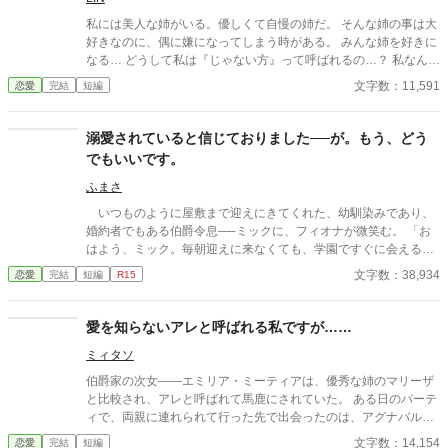
私には美人な姉がいる。優しくて自慢の姉だ。 そんな姉の事は大
好きなのに、偶に嫌になってしまう時がある。 みんな姉を好きに
なる… どうして私は『じゃない方』って呼ばれるの…？ 私なん
か、姉には遠く及ばない…
文字数：11,591
恋愛
完結
短編
溺愛されていると信じておりました──が。もう、どう
でもいいです。
ふまさ
いつものように屋敷まで迎えにきてくれた、幼馴染みであり、
婚約者でもある伯爵令息──ミックに、フィオナが微笑む。 「お
はよう、ミック。毎朝迎えに来なくても、学園ですぐに会えるの
に」 「駄目だよ。もし学園に向かう途中できみに何かあったら、
文字数：38,934
恋愛
完結
短編
R15
ぼくは悔やんでも悔やみきれない。傍にいれば、いつでも守って
あげられるからね」 ミックがフィオナを抱き締める。それはそ
れは、愛おしそうに。その様子に、フィオナの両親が見守るよう
愛を知らないアレと呼ばれる私ですが……
に穏やかに笑う。 ──対して。 傍に控える使用人たちに、笑
ミィタソ
顔はなかった。
伯爵家の次女——エミリア・ミーティアは、優秀な姉のマリーザ
と比較され、アレと呼ばれて馬鹿にされていた。 ある日のパーテ
ィで、両親に連れられて行った先で出会ったのは、アグナバル侯
爵家の一人息子レオン。 そこで両親に告げられたのは、婚約とい
文字数：14,154
恋愛
完結
短編