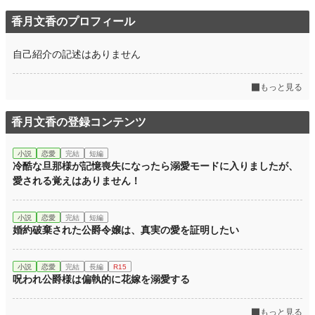
香月文香のプロフィール
月間ポイント
19,244 pt (2,467 位)
年間ポイント
403,177 pt (1,353 位)
自己紹介の記述はありません
累計ポイント
404,835 pt (12,307 位)
もっと見る
香月文香の登録コンテンツ
小説
恋愛
完結
短編
冷酷な旦那様が記憶喪失になったら溺愛モードに入りましたが、
愛される覚えはありません！
小説
恋愛
完結
短編
婚約破棄された公爵令嬢は、真実の愛を証明したい
小説
恋愛
完結
長編
R15
呪われ公爵様は偏執的に花嫁を溺愛する
もっと見る