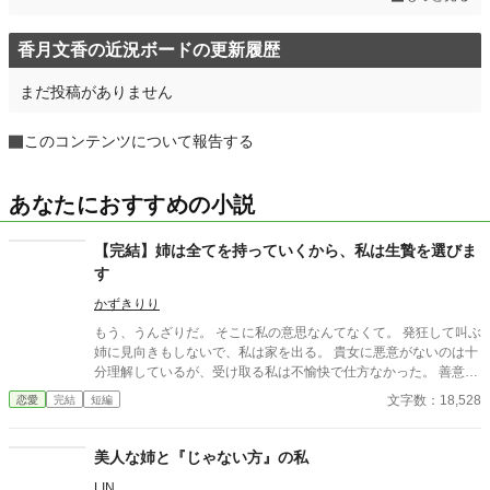
香月文香の近況ボードの更新履歴
まだ投稿がありません
このコンテンツについて報告する
あなたにおすすめの小説
【完結】姉は全てを持っていくから、私は生贄を選びま
す
かずきりり
もう、うんざりだ。 そこに私の意思なんてなくて。 発狂して叫ぶ
姉に見向きもしないで、私は家を出る。 貴女に悪意がないのは十
分理解しているが、受け取る私は不愉快で仕方なかった。 善意で
施していると思っているから、いくら止めて欲しいと言っても聞
文字数：18,528
恋愛
完結
短編
き入れてもらえない。 聞き入れてもらえないなら、私の存在なん
て無いも同然のようにしか思えなかった。 ————貴方たちに私
の声は聞こえていますか？ ------------------------------ ※こちらの作
美人な姉と『じゃない方』の私
品はカクヨムにも掲載しています
LIN