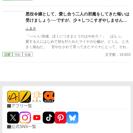
う衝撃の二文字だった。
悪役令嬢として、愛し合う二人の邪魔をしてきた報いは
受けましょう──ですが、少々しつこすぎやしません
か。
ふまさ
「──いい加減、ぼくにつきまとうのはやめろ！」 ぱんっ。
愛する人にはじめて頬を打たれたマイナの心臓が、どくん、と大
きく跳ねた。 甘やかされて育ってきたマイナにとって、それは
とてつもない衝撃だったのだろう。そのショックからか。前世の
文字数：19,603
恋愛
完結
短編
ものであろう記憶が、マイナの頭の中を一気にぐるぐると駆け巡
った。 ──え？ 打たれた衝撃で横を向いていた顔を、真正面
に向ける。王立学園の廊下には大勢の生徒が集まり、その中心に
は、三つの人影があった。一人は、マイナ。目の前には、この国
の第一王子──ローランドがいて、その隣では、ローランドの愛す
る婚約者、伯爵令嬢のリリアンが怒りで目を吊り上げていた。
アプリ一覧
公式SNS一覧