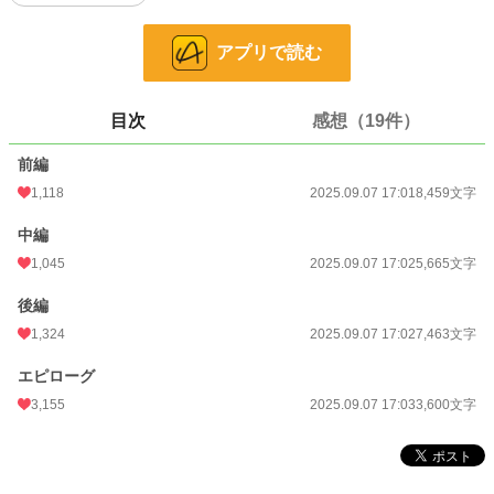
これは見目麗しい男女の三角関係の物語――ではなく。
アプリで読む
そのかたわらで、誰の眼中にも入らない妹のわたしの物語だ。
目次
感想（19件）
※他サイトにも投稿しています
前編
小説
4,369 位 / 228,923 件
1,118
2025.09.07 17:01
8,459文字
恋愛
2,291 位 / 66,394 件
中編
お気に入り
798
1,045
2025.09.07 17:02
5,665文字
24h.ポイント
340 pt
後編
1,324
2025.09.07 17:02
7,463文字
文字数
25,187
更新日時
2025.09.07 17:03
エピローグ
3,155
2025.09.07 17:03
3,600文字
初回公開日時
2025.09.07 17:01
初回完結日時
2025.09.07 17:03
週間ポイント
7,617 pt (1,339 位)