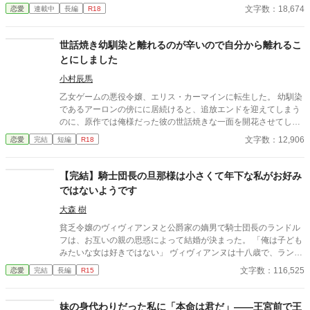
ない。 ある日、山の中で倒れている男性を発見。彼はなんと騎士
文字数：18,674
恋愛
連載中
長編
R18
団長・レイルドで女嫌いの噂を持つ人物だった。 当然女嫌いの噂
なんて知らないクララは良心に従い彼を助け、治療を施す。 だ
が、レイルドには隠している秘密……性癖があった。 ――君の××
世話焼き幼馴染と離れるのが辛いので自分から離れるこ
××、触らせてもらえないだろうか？
とにしました
小村辰馬
乙女ゲームの悪役令嬢、エリス・カーマインに転生した。 幼馴染
であるアーロンの傍にに居続けると、追放エンドを迎えてしまう
のに、原作では俺様だった彼の世話焼きな一面を開花させてしま
い、居心地の良い彼のそばを離れるのが辛くなってしまう。 なら
文字数：12,906
恋愛
完結
短編
R18
ば彼の代わりに男友達を作ろうと画策するがーー
【完結】騎士団長の旦那様は小さくて年下な私がお好み
ではないようです
大森 樹
貧乏令嬢のヴィヴィアンヌと公爵家の嫡男で騎士団長のランドル
フは、お互いの親の思惑によって結婚が決まった。 「俺は子ども
みたいな女は好きではない」 ヴィヴィアンヌは十八歳で、ランド
ルフは三十歳。 ヴィヴィアンヌは背が低く、ランドルフは背が高
文字数：116,525
恋愛
完結
長編
R15
い。 ヴィヴィアンヌは貧乏で、ランドルフは金持ち。 何もかもが
違う二人。彼の好みの女性とは真逆のヴィヴィアンヌだったが、
お金の恩があるためなんとか彼の妻になろうと奮闘する。そんな
妹の身代わりだった私に「本命は君だ」――王宮前で王