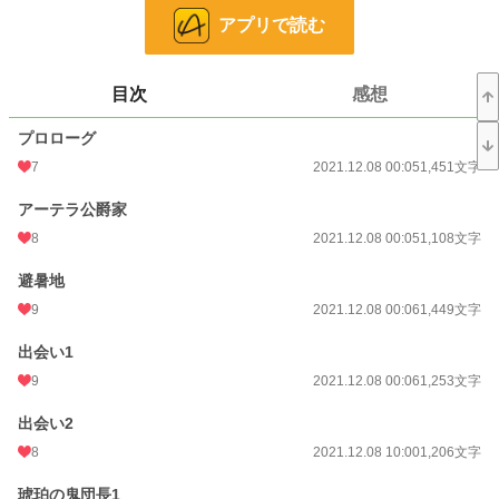
アプリで読む
全編甘々を目指しております。
R18はだいぶ先です。
目次
感想
この作品は「小説家になろう」にも掲載しております。
プロローグ
小説
25,226 位 / 228,623 件
7
2021.12.08 00:05
1,451文字
恋愛
10,894 位 / 66,321 件
アーテラ公爵家
お気に入り
793
8
2021.12.08 00:05
1,108文字
24h.ポイント
21 pt
避暑地
文字数
37,821
9
2021.12.08 00:06
1,449文字
更新日時
2021.12.30 10:00
出会い1
初回公開日時
2021.12.08 00:05
9
2021.12.08 00:06
1,253文字
初回完結日時
2021.12.30 01:55
出会い2
8
2021.12.08 10:00
1,206文字
週間ポイント
98 pt (34,656 位)
琥珀の鬼団長1
月間ポイント
441 pt (36,944 位)