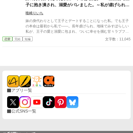
中ランドルフはぶっきらぼうで冷たいが、とろこどころに優しさ
子に抱き潰され、溺愛がバレました。～私が虐げられる
を見せてきて……！？ 貧乏令嬢×不器用な騎士の年の差ラブスト
きっかけになった少年が、私と王子を結び付
ーリーです。必ずハッピーエンドにします。
唯崎りいち
妹の身代わりとして王子とデートすることになった私。でも王子
の本命は最初から私で――。長年虐げられ、地味でみすぼらしい
私が、王子の愛と溺愛に包まれ、ついに幸せを掴む甘々ラブファ
ンタジー。妹や家族との誤解、影武者の存在も絡み、ハラハラと
文字数：11,045
恋愛
完結
短編
胸キュンが止まらない物語。
アプリ一覧
公式SNS一覧