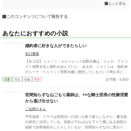
もっと見る
このコンテンツについて報告する
あなたにおすすめの小説
婚約者に好きな人ができたらしい
矢口愛留
【全３話】 シャノン・ルビーレッド伯爵令嬢は、リュカ・アメジ
スト侯爵令息と婚約を結んでいた。 ある日、シャノンは、婚約者
がニーナ・ペリドット男爵令嬢に懸想しているという噂を耳にす
る。 シャノンは断罪を回避するため、リュカとの婚約を円満に解
文字数：6,800
恋愛
完結
短編
R15
消しようとするが――。 ※ エブリスタに習作として掲載したもの
を改稿した作品です。 ※ 小説家になろうにも掲載しています。
世間知らずな山ごもり薬師は、××な騎士団長の性癖淫愛
から逃げ出せない
二位関りをん
平民薬師・クララは国境沿いの深い山奥で暮らしながら、魔法薬
の研究に没頭している。招集が下れば山を下りて麓にある病院や
娼館で診察補助をしたりしているが、世間知らずなのに変わりは