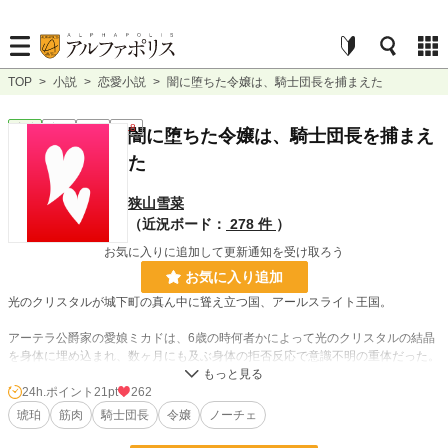
TOP
>
小説
>
恋愛小説
>
闇に堕ちた令嬢は、騎士団長を捕まえた
恋愛
完結
長編
R18
闇に堕ちた令嬢は、騎士団長を捕まえ
た
狭山雪菜
（近況ボード：
278 件
）
お気に入りに追加して更新通知を受け取ろう
お気に入り追加
光のクリスタルが城下町の真ん中に聳え立つ国、アールスライト王国。
アーテラ公爵家の愛娘ミカドは、6歳の時何者かによって光のクリスタルの結晶
を身体に埋め込まれ、数ヶ月にも及ぶ身体の拒否反応で意識不明の重体だった。
目が覚めた時に片目が漆黒の瞳に変わり、光を全く受け付けない身体になった。
24h.ポイント
21pt
262
公爵家として奥深くに住み、人前に出ることが無かったミカドは、20歳の誕生
琥珀
筋肉
騎士団長
令嬢
ノーチェ
日の時騎士団長に会い………