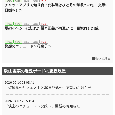
小説
恋愛
完結
短編
R18
チャットアプリで知り合った私達はひと月の禁欲ののち…交際0
日婚をした
小説
恋愛
完結
短編
R18
夏のイベントに訪れた蝶と正義がお互いに一目惚れした話。
小説
恋愛
完結
短編
R18
快感のエチュード〜母息子〜
もっと見る
狭山雪菜の近況ボードの更新履歴
2026-05-10 23:03:41
「短編集〜リクエストと30日記念〜」更新のお知らせ
2026-04-07 23:50:04
「快楽のエチュード〜父娘〜」更新のお知らせ