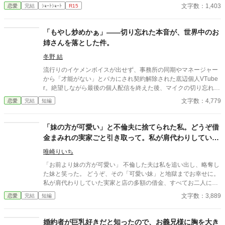
関係は、予想もしない結末を迎える。
文字数：1,403
恋愛
完結
ｼｮｰﾄｼｮｰﾄ
R15
「もやし炒めかぁ」——切り忘れた本音が、世界中のお
姉さんを落とした件。
冬野 結
流行りのイケメンボイスが出せず、事務所の同期やマネージャー
から「才能がない」とバカにされ契約解除された底辺個人VTube
r。絶望しながら最後の個人配信を終えた後、マイクの切り忘れに
気づかず「お姉さん達に美味しいご飯作ってあげたいな」と素朴
文字数：4,779
恋愛
完結
短編
な本音を愚痴ってしまう。その不器用なギャップがSNSで世界中
に大拡散。配信画面に戻ると、赤スパチャの嵐。元事務所が泣き
ついてくるが、すでに億万長者になった彼は完全無視する。
「妹の方が可愛い」と不倫夫に捨てられた私。どうぞ借
金まみれの実家ごと引き取って。私が肩代わりしていた
負債、すべてお二人に引き継いでおきました
唯崎りいち
「お前より妹の方が可愛い」 不倫した夫は私を追い出し、略奪し
た妹と笑った。 どうぞ、その「可愛い妹」と地獄までお幸せに。
私が肩代わりしていた実家と店の多額の借金、すべてお二人に引
き継いでおきましたから。 「財布」を失った元夫と、逃げ場を失
文字数：3,889
恋愛
完結
短編
った妹。 身の丈に合わない贅沢を望んだ寄生虫たちの、惨めな末
路を特等席で眺めさせていただきます。
婚約者が巨乳好きだと知ったので、お義兄様に胸を大き