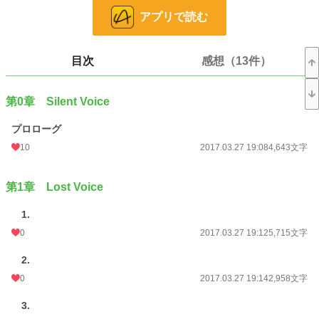
アプリで読む
落ちこぼれチーフ
上原 柚(26)
×
天才マルチクリエーター
目次
感想（13件）
早瀬 須王(26)
ﾟ＊.｡.＊ﾟ＊.｡.＊ﾟ＊.｡.＊ﾟ
第0章 Silent Voice
あたしを抱く冥府の主は、切なげにあたしの名前を呼ぶ。
だけど勘違いしてはいけない。
プロローグ
あたしはもう、彼を好きなわけじゃない。
彼があたしを好きなわけじゃない。
10
2017.03.27 19:08
4,643文字
これはただの、契約履行――。
「エリュシオンは楽園じゃない。永遠に出口のない死者の監獄のことさ。逃げる
第1章 Lost Voice
のなら今のうち。これ以上、首を突っ込むと……死ぬぞ」
1.
……天使が啼いた夜、あなたはそう…昏い目でささやいた。
0
2017.03.27 19:12
5,715文字
2.
同期上司LoveStory
0
2017.03.27 19:14
2,958文字
※前作「いじっぱりなシークレットムーン」をご覧下さらなくてもわかるように
しますが、前作を先に読まれた方が、よりわかりやすいと思います。
3.