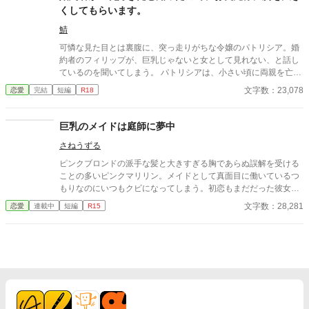
くしてもらいます。
鯖
可憐な見た目とは裏腹に、突っ走りがちな令嬢のパトリシア。婚
約者のフィリップが、巨乳じゃないと女として見れない、と話し
ているのを聞いてしまう。 パトリシアは、小さい頃に両親を亡く
し、母の弟である伯爵家で、本当の娘の様に育てられた。お世話
文字数：23,078
恋愛
完結
短編
R18
になった家族の為にも、幸せな結婚生活を送らねばならないと、
兄の様に慕っているアレックスに、あるお願いをしに行く。
巨乳のメイドは庭師に夢中
さねうずる
ピンクブロンドの派手な髪と大きすぎる胸であらぬ誤解を受ける
ことの多いピンクマリリン。メイドとして真面目に働いているつ
もりなのにいつもクビになってしまう。初恋もまだだった彼女が
やっとの思いで雇ってもらえたお屋敷にいたのは、大きくて無口
文字数：28,281
恋愛
連載中
短編
R15
な庭師のエバンスさん。彼のことが気になる彼女は、、、、