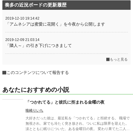
奏多の近況ボードの更新履歴
2019-12-10 19:14:42
「アムネシアは蜜愛に花開く」を今夜から公開します
2019-12-09 21:03:14
「隣人～」の引き下げにつきまして
もっと見る
このコンテンツについて報告する
あなたにおすすめの小説
「つかれてる」と彼氏に拒まれる金曜の夜
唯崎りいち
大好きだった彼は、最近私を「つかれてる」と拒絶する。 職場で
無視され、家でも冷たく突き放され、ついに私は限界を迎えた。
涙とともに眠りについた、ある金曜日の夜。 変わり果てた二人の