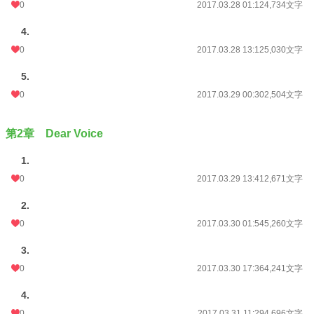
0
2017.03.28 01:12
4,734文字
小説
30,926 位 / 228,838 件
4.
恋愛
13,115 位 / 66,375 件
0
2017.03.28 13:12
5,030文字
お気に入り
343
5.
24h.ポイント
14 pt
0
2017.03.29 00:30
2,504文字
文字数
669,057
第2章 Dear Voice
更新日時
2019.12.25 14:13
初回公開日時
2017.03.27 19:08
1.
0
2017.03.29 13:41
2,671文字
週間ポイント
21 pt (62,459 位)
2.
月間ポイント
147 pt (57,460 位)
0
2017.03.30 01:54
5,260文字
年間ポイント
2,142 pt (65,495 位)
3.
累計ポイント
380,124 pt (12,859 位)
0
2017.03.30 17:36
4,241文字
4.
0
2017.03.31 11:29
4,696文字