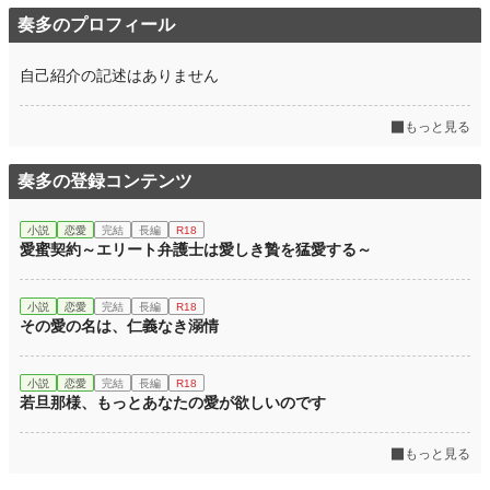
奏多のプロフィール
自己紹介の記述はありません
もっと見る
奏多の登録コンテンツ
小説
恋愛
完結
長編
R18
愛蜜契約～エリート弁護士は愛しき贄を猛愛する～
小説
恋愛
完結
長編
R18
その愛の名は、仁義なき溺情
小説
恋愛
完結
長編
R18
若旦那様、もっとあなたの愛が欲しいのです
もっと見る