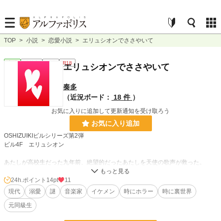
TOP
>
小説
>
恋愛小説
>
エリュシオンでささやいて
恋愛
連載中
長編
R18
エリュシオンでささやいて
奏多
（近況ボード：
18 件
）
お気に入りに追加して更新通知を受け取ろう
お気に入り追加
OSHIZUIKIビルシリーズ第2弾
ビル4F エリュシオン
あたしが高校生だった九年前、絶望的だったあたしを天使の歌声が救った。
天使が残したてがかりは「Elysion(エリュシオン)」。
24h.ポイント
14pt
11
その名前の音楽会社に就職したのは、今から四年前のこと。
現代
溺愛
謎
音楽家
イケメン
時にホラー
時に裏世界
そこにいたのは、九年前にあたしをフッた男だった。
元同級生
ﾟ＊.｡.＊ﾟ＊.｡.＊ﾟ＊.｡.＊ﾟ