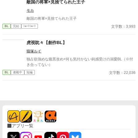
敵国の将軍×見捨てられた王子
とができるものだった。 「お前は、俺の専属の導き手になるん
モカ
だ」 痛みを癒やしたことで、冷酷なはずの最強教官から底なしの
執着と溺愛を向けられるようになり――！？ 孤独な二人の魂が共
敵国の将軍×見捨てられた王子
鳴する、極上の救済と溺愛の学園ファンタジー。 ※センチネルバ
文字数：3,993
BL
完結
ｼｮｰﾄｼｮｰﾄ
ースをベースにした独自設定（特異覚醒者×導き手）です。
虎視眈々【創作BL】
猫塚ルイ
独占欲強めな腹黒攻め×何も気付かない鈍感受けの溺愛BL（※付
き合ってない）
文字数：22,036
BL
連載中
短編
アプリ一覧