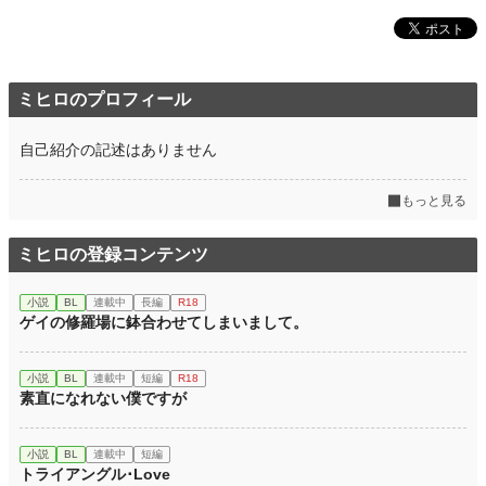
ミヒロのプロフィール
自己紹介の記述はありません
もっと見る
ミヒロの登録コンテンツ
小説
BL
連載中
長編
R18
ゲイの修羅場に鉢合わせてしまいまして。
小説
BL
連載中
短編
R18
素直になれない僕ですが
小説
BL
連載中
短編
トライアングル･Love