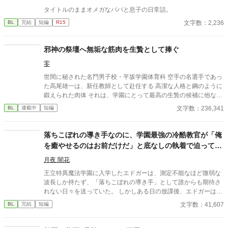
タイトルのままオメガなパパと息子の日常話。
文字数：2,236
BL
完結
短編
R15
邪神の祭壇へ無垢な筋肉を生贄として捧ぐ
零
世間に秘された名門男子校・平坂学園体育科 空手の名選手であっ
た高尾雄一は、新任教師として赴任する 高潔な人格と鋼のように
鍛えられた肉体 それは、学園にとって最高の生贄の候補に他なら
なかった 至高の筋肉を持つ、精神を削られ意志をなくした青年を
文字数：236,341
BL
連載中
短編
太古の神に捧げるため、“水”、“風”、“土”の信奉者達が暗躍する 意
志をなくし筋肉の操り人形と化した“デク” 消える教師 山奥の男子
校で繰り広げられるダークファンタジー
落ちこぼれの導き手なのに、学園最強の冷酷教官が「俺
を癒やせるのはお前だけだ」と底なしの執着で迫ってき
ます
月夜 闇花
王立特異魔法学園に入学したエドガーは、測定不能なほど微弱な
波長しか持たず、「落ちこぼれの導き手」として誰からも期待さ
れない日々を送っていた。 しかしある日の放課後、エドガーは学
園で最も恐れられる最強の戦闘魔術教官、レオン・ヴァレンタイ
文字数：41,607
BL
完結
短編
ンの秘密を知ってしまう。 強大すぎる魔力ゆえに、五感が暴走す
る「過負荷」の激痛に一人で耐え続けていたレオン。エドガーの
底知れぬ静かな波長は、世界で唯一、彼の苦痛を完全に溶かすこ