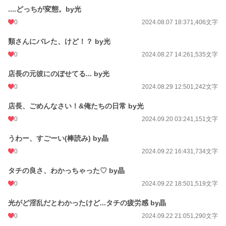
....どっちが変態。by光
0
2024.08.07 18:37
1,406文字
類さんにバレた、けど！？ by光
0
2024.08.27 14:26
1,535文字
店長の元彼にのぼせてる... by光
0
2024.08.29 12:50
1,242文字
店長、ごめんなさい！&俺たちの日常 by光
0
2024.09.20 03:24
1,151文字
うわー、すごーい(棒読み) by晶
0
2024.09.22 16:43
1,734文字
タチの良さ、わかっちゃった♡ by晶
0
2024.09.22 18:50
1,519文字
光がど淫乱だとわかったけど...タチの疲労感 by晶
0
2024.09.22 21:05
1,290文字