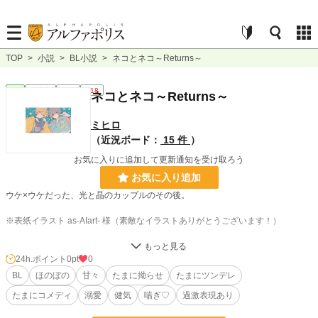
TOP
>
小説
>
BL小説
>
ネコとネコ～Returns～
BL
連載中
短編
R18
ネコとネコ～Returns～
ミヒロ
（近況ボード：
15 件
）
お気に入りに追加して更新通知を受け取ろう
お気に入り追加
ウケ×ウケだった、光と晶のカップルのその後。
※表紙イラスト as-AIart- 様（素敵なイラストありがとうございます！）
小説
228,786 位 / 228,786 件
24h.ポイント
0pt
0
BL
ほのぼの
甘々
たまに拗らせ
たまにツンデレ
BL
31,416 位 / 31,416 件
たまにコメディ
溺愛
健気
喘ぎ♡
過激表現あり
お気に入り
10