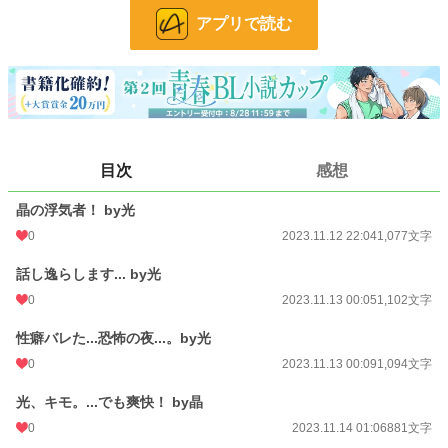
24h.ポイント
0 pt
アプリで読む
文字数
14,031
更新日時
2024.09.22 21:05
初回公開日時
2023.11.12 22:04
週間ポイント
14 pt (70,247 位)
目次
感想
月間ポイント
42 pt (83,903 位)
晶の浮気者！ by光
年間ポイント
497 pt (102,905 位)
0
2023.11.12 22:04
1,077文字
累計ポイント
6,808 pt (112,841 位)
話し逸らします... by光
0
2023.11.13 00:05
1,102文字
性癖バレた...恐怖の夜...。by光
0
2023.11.13 00:09
1,094文字
光、キモ。...でも爽快！ by晶
0
2023.11.14 01:06
881文字