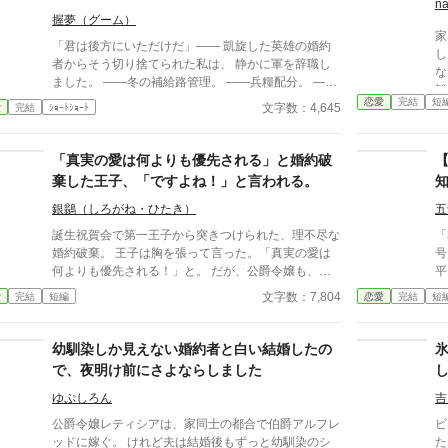
「
na
し
握夢（グーム）
家
い
「君は後方にいただけだ」―― 凱旋した英雄の婚約
し
わ
者からそう切り捨てられた私は、 静かに軍を辞職し
な
男
ました。 ――冬の補給路管理。 ――兵糧配分。 ――
離
か
医薬品輸送。 ――損耗率管理。 全部、私の仕事だっ
恋愛
完結
短
に
文字数：4,645
愛
完結
ｼｮｰﾄｼｮｰﾄ
たのですが。 三週間後、 王国軍は補給崩壊。 「なぜ
いる
食糧が届かない！」 「なぜ兵が飢える！」 ……逆に
リ
お聞きしますが、 今まで“なぜか全部上手く回ってい
「真実の愛は何よりも優先される」と婚約破
そ
た”理由を、 一度でも考えたことはありましたか？ こ
婚姻
棄した王子、「ですよね！」と言われる。
れは、 誰にも評価されなかった兵站官（へいたんか
を
ん）が、 隣国の辺境伯にだけ価値を見抜かれ、 人生
銀鶲（しろがね・ひたき）
五
ィ
を取り戻す物語。 今更「戻ってきてくれ」と泣きつ
ィ
誕生祝賀会で第一王子から突きつけられた、理不尽な
「
かれても、 私は隣国の最高機密ですので――！
制
婚約破棄。 王子は胸を張って言った。「真実の愛は
号
ゴ
何よりも優先される！」と。 ​だが、公爵令嬢も、そ
平
え
の父である宰相も、そして偶然（？）その場に居合わ
度
文字数：7,804
愛
完結
短編
恋愛
完結
短
扱
せた隣国の第二王子も、全員が内心でガッツポーズを
た
で
決めていた。 ​「あの王子なら、必ず考えなしな計画
いた。 だがリッ
を実行する。それに関しては信頼していた」 ​愚行を
か
幼馴染しか見えない婚約者と白い結婚したの
完璧に計算に入れて動いていた公爵家による、おそろ
時
で、夜明け前にさよならしました
しくスピーディーな王権強奪（セルフ自滅）の記録。
る
※全4話＋番外編1話のサクッと読める短編です。凄
を出
ゆぷしろん
吉
惨な不幸描写はありません。後味爽快な論破劇をお楽
ら
公爵令嬢レティシアは、家同士の都合で伯爵アルフレ
ビ
しみください。 ※2026/07/28 関連作品に接続する
破
ッドに嫁ぐ。 けれど夫は結婚後もずっと幼馴染のシ
た