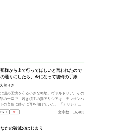
旦那様から出て行ってほしいと言われたので
その通りにしたら、今になって後悔の手紙が
届きました
久留りさ
辺の国境を守る小さな領地、ヴァルドリア。その
館の一室で、若き領主の妻アリシアは、夫レオンハ
トの言葉に静かに耳を傾けていた。 「アリシア、
にはもう少し、この城から離れてもらいたい」
文字数：16,483
ﾄｼｮｰﾄ
R15
オンハルトの声は、いつものように低く、落ち着い
いた。しかし、その言葉の意味は、アリシアにとっ
あまりにも唐突で、あまりにも冷たいものだった。
あなたの破滅のはじまり
……離れる、とはどういう意味でございますか」