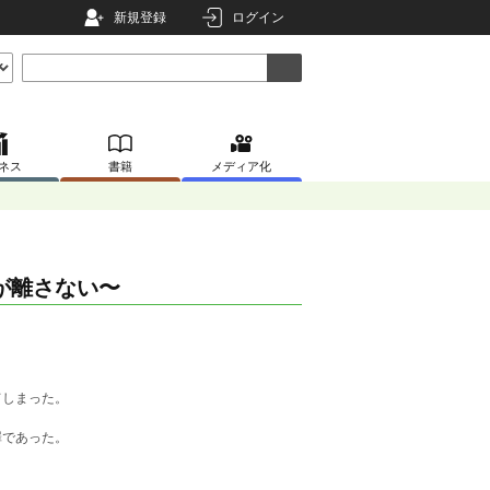
新規登録
ログイン
ネス
書籍
メディア化
が離さない〜
てしまった。
罪であった。