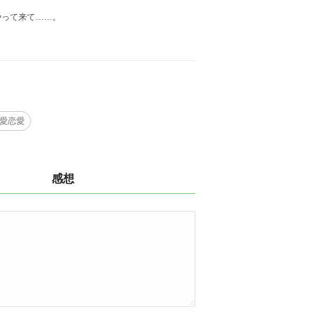
やって来て……。
愛恋愛
感想