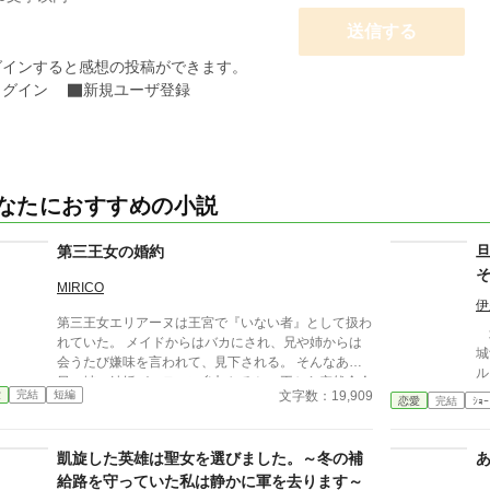
送信する
グインすると感想の投稿ができます。
ログイン
新規ユーザ登録
なたにおすすめの小説
第三王女の婚約
MIRICO
伊
第三王女エリアーヌは王宮で『いない者』として扱わ
北
れていた。 メイドからはバカにされ、兄や姉からは
城
会うたび嫌味を言われて、見下される。 そんなある
ル
日、姉の結婚パーティに参加しろと、王から突然命令
君
文字数：19,909
愛
完結
短編
された。 姉のお古のドレスと靴でのパーティ出席
恋愛
完結
ｼｮｰ
レ
に、メイドは嘲笑う。 パーティに参加すれば、三度
て
も離婚した男との婚約発表が待っていた。 その婚約
て
凱旋した英雄は聖女を選びました。～冬の補
に、エリアーヌは静かに微笑んだ。 短いお話です。
「
給路を守っていた私は静かに軍を去ります～