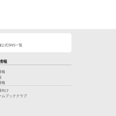
公式SNS一覧
情報
情報
報
情報
様向け
ームブッククラブ