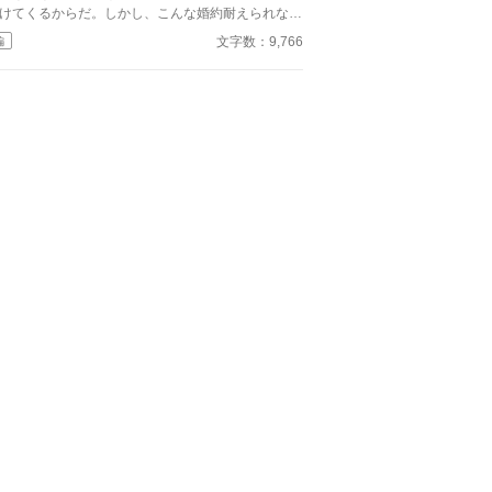
一年。ユリアナはユーリと名を改め、顔を隠し、新
けてくるからだ。しかし、こんな婚約耐えられない
な職に就いていた。
思っていたところ、国を揺るがす大事件が起こり、
文字数：9,766
編
ライアスから神の国から召喚される聖女と結婚しな
てはいけなくなったから破談にしたいという申し出
受ける。内心大喜びでその話を受け入れ、そのまま
勢いでビビは神官となるのだが、招かれた聖女には
題があって……。小説家になろう、カクヨムにも投
しています。