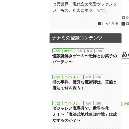
は異世界・現代含め恋愛やファンタ
ジーもの、たまにホラーです。
ロ
もっと見る
ナナミの登録コンテンツ
小説
ホラー
完結
長編
R15
あ
怪談謎解きゲーム〜恐怖とお菓子の
パーティ〜
小説
ファンタジー
完結
短編
湖の事件。優秀な魔術師は、笹船と
魔法で村を救う！
小説
ファンタジー
完結
短編
恋
ダジャレと魔導具で、世界を救
え！〜「魔法式地球冷却作戦」は成
功するのか？〜