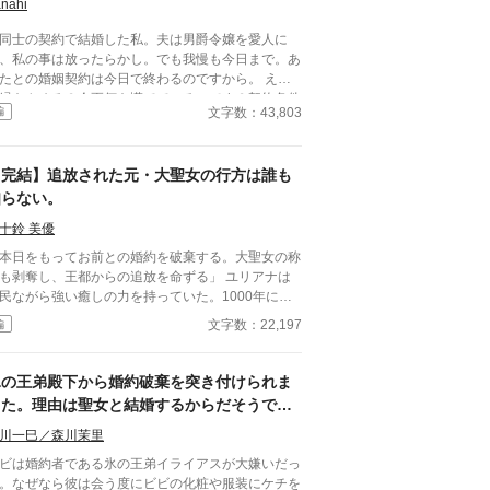
つまり、この城にいないでほしい、ということだ。
nahi
ばらくの間、君には別の場所で暮らしてもらいた
同士の契約で結婚した私。夫は男爵令嬢を愛人に
」 アリシアは、ゆっくりと目を閉じた。指先が
、私の事は放ったらかし。でも我慢も今日まで。あ
ずかに震えるのを、彼女は必死に抑えていた。この
たとの婚姻契約は今日で終わるのですから。 え？
の前で、自分が動揺している姿を見せたくなかった
縁をやめる？今更何を慌てているのです？契約条件
らだ。
文字数：43,803
編
目を通していなかったんですか？ あなたを待って
のは破滅ですよ。 ※Ep.2 追加しました。 マルグ
ッタの魔女の血を色濃く受け継ぐ娘ヴィヴィアン。
【完結】追放された元・大聖女の行方は誰も
んなヴィヴィアンの元に隣の大陸の王ジェハスより
の話が舞い込む。 子爵の五男アレクに淡い恋心
知らない。
抱くも、行き違いから失恋したと思い込んでいるヴ
十鈴 美優
ヴィアン。アレクのことが忘れられずにいたヴィヴ
アンは婚姻話を断るつもりだったが、王命により強
本日をもってお前との婚約を破棄する。大聖女の称
的に婚姻させられてしまう。 だが、ジェハス王は
も剥奪し、王都からの追放を命ずる」 ユリアナは
ールダー家の巨万の富が目的だった。王妃として迎
民ながら強い癒しの力を持っていた。1000年に一
られたヴィヴィアンだったが、お飾りの王妃として
現れるとされる大聖女の称号を得て、婚約者となっ
文字数：22,197
編
われて冷遇される。しかも、ジェハスには側妃がす
王子リッドと共に魔物討伐に邁進する日々を送って
に5人もいた。
ドはユリアナを休ませることなく働
せ、ユリアナの癒しの力を濁らせていた。 そんな
氷の王弟殿下から婚約破棄を突き付けられま
に圧倒的な力を持つ上級魔物が、王国北部に襲来す
した。理由は聖女と結婚するからだそうで
。 ユリアナは全力を尽くしたものの、多くの犠牲
す。
してしまった。 ユリアナはその責任を押し付け
川一巳／森川茉里
れ、大聖女の称号を剥奪される。リッドからの婚約
ビは婚約者である氷の王弟イライアスが大嫌いだっ
棄に加え、王都からの追放を命じられた。 それか
。なぜなら彼は会う度にビビの化粧や服装にケチを