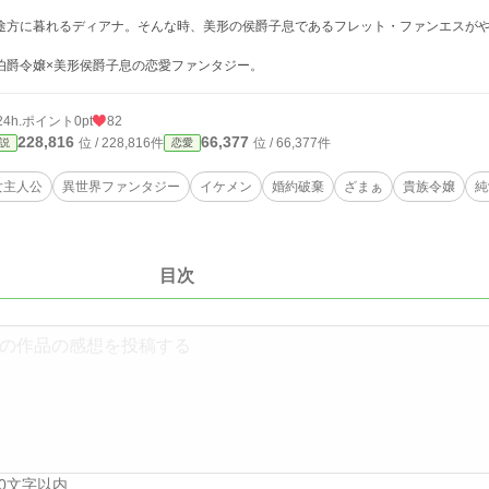
方に暮れるディアナ。そんな時、美形の侯爵子息であるフレット・ファンエスが
爵令嬢×美形侯爵子息の恋愛ファンタジー。
24h.ポイント
0pt
82
228,816
66,377
位 / 228,816件
位 / 66,377件
説
恋愛
女主人公
異世界ファンタジー
イケメン
婚約破棄
ざまぁ
貴族令嬢
純
目次
00文字以内