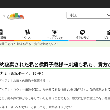
Web
稿漫画
レンタル
絵本ひろば
ビジ
コンテンツ大賞
侯爵子息様〜刺繍も私も、貴方が離さない〜
約破棄された私と侯爵子息様〜刺繍も私も、貴方
ナミ
（近況ボード：
35 件
）
ディアナ！お前との婚約を破棄する！」
ィアナ・コヴァー伯爵令嬢は、婚約者である伯爵子息に断罪され、婚約破棄され
る子爵令嬢に嫌がらせをしていたと言うことである。彼女には身に覚えのない冤
分は、やっていない、と言っても、婚約者は信じない。