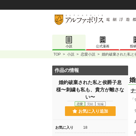
小説
公式漫画
投
TOP
>
小説
>
恋愛小説
>
婚約破棄された私と
作品の情報
婚
婚約破棄された私と侯爵子息
様〜刺繍も私も、貴方が離さな
ナ
い〜
「
恋愛
完結
短編
デ
お気に入り追加
あ
お気に入り
18
自