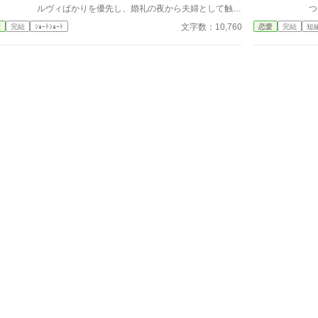
ために若干修整した「スピンオフルート」を追加しま
ら
ルヴィばかりを優先し、婚礼の夜から夫婦として触れ
つ
した。 ーーーーーーーーーー 【「ですよね！シリー
た
合おうともしなかった。名ばかりの妻として伯爵家を
と
文字数：10,760
愛
完結
ｼｮｰﾄｼｮｰﾄ
恋愛
完結
短
ズ」について】 本作は「ですよね！シリーズ」の第
支え、領地経営まで立て直しても、彼にとってレティ
イ
１作目です。 ◆ シリーズラインナップ ・1作目：
シアは“都合のいい伯爵夫人”でしかない。 やがて結婚
く
『真実の愛は何よりも優先される』と婚約破棄した王
一周年の夜、アルフレッドが自分を手放す気はない一
を
子、「ですよね！」と言われる。（※本作） ・2作
方で、幼馴染を屋敷に迎え入れようとしている会話を
の
目：『お姉様、そのネックレス素敵ね』と微笑んだ義
聞いてしまったレティシアは、ついに決意する。 ―
問
妹は、何も欲しがっていない件について ・3作目：追
―もう、この結婚には見切りをつけよう。 夜明け
稿
放されない重戦士は、商人になりたかっただけなのに
前、彼女は離縁の準備を整え、伯爵邸を出奔。 身を
・4作目：婚約破棄で返り討ちにされた元王子、「真
寄せた北の港町で薬舗を手伝いながら、自分の力で生
実の愛」で世界を救う？
きる穏やかな日々を手に入れていく。そこで出会った
のは、身分ではなく一人の女性として彼女を尊重して
くれる青年医師ノアだった。 一方、都合よく尽くし
てくれる妻を失ったアルフレッドは、ようやく自分が
何を失ったのかを思い知ることになる。 幼馴染ばか
りを優先する婚約者との白い結婚に終止符を打ち、傷
ついた公爵令嬢が新天地で本当の幸せを掴む、離縁か
ら始まる逆転ラブストーリー。