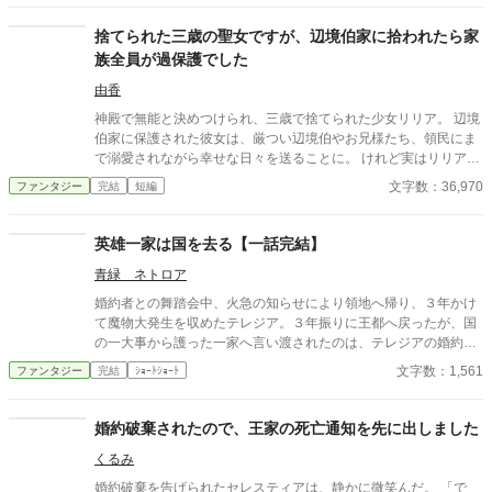
に」。翌朝、エミルが目にしたのは——税務報告の締切、領民か
らの陳情の山、そして紅茶の淹れ方すら知らない自分。三ヶ月
捨てられた三歳の聖女ですが、辺境伯家に拾われたら家
後、かつて「地味な妻」と呼ばれたルチアは、辺境伯の財務顧問
族全員が過保護でした
として辣腕を振るっていた。
由香
神殿で無能と決めつけられ、三歳で捨てられた少女リリア。 辺境
伯家に保護された彼女は、厳つい辺境伯やお兄様たち、領民にま
で溺愛されながら幸せな日々を送ることに。 けれど実はリリア
は、数百年に一人現れる伝説級の聖女だった。 これは捨てられた
文字数：36,970
ファンタジー
完結
短編
幼女聖女が、たくさんの愛に包まれながら成長していく物語。
英雄一家は国を去る【一話完結】
青緑 ネトロア
婚約者との舞踏会中、火急の知らせにより領地へ帰り、３年かけ
て魔物大発生を収めたテレジア。３年振りに王都へ戻ったが、国
の一大事から護った一家へ言い渡されたのは、テレジアの婚約破
棄だった。 - - - - - - - - - - - - - ただいま後日談の加筆を計画中で
文字数：1,561
ファンタジー
完結
ｼｮｰﾄｼｮｰﾄ
す。 2025/06/22
婚約破棄されたので、王家の死亡通知を先に出しました
くるみ
婚約破棄を告げられたセレスティアは、静かに微笑んだ。 「で