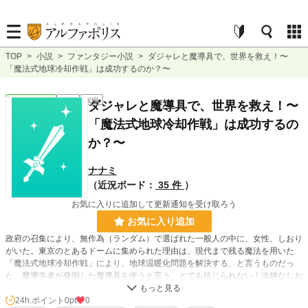
TOP
>
小説
>
ファンタジー小説
>
ダジャレと魔導具で、世界を救え！〜
「魔法式地球冷却作戦」は成功するのか？〜
ファンタジー
完結
短編
ダジャレと魔導具で、世界を救え！〜
「魔法式地球冷却作戦」は成功するの
か？〜
ナナミ
（近況ボード：
35 件
）
お気に入りに追加して更新通知を受け取ろう
お気に入り追加
政府の召集により、無作為（ランダム）で選ばれた一般人の中に、女性、しおり
がいた。東京のとあるドームに集められた理由は、現代まで残る魔法を用いた
「魔法式地球冷却作戦」により、地球温暖化問題を解決する、と言うものだっ
た。魔導学者が発明した魔導具を使うと言う。とても信じられない！冷静なしお
りと違い、周りの人々は熱狂していた。
24h.ポイント
0pt
0