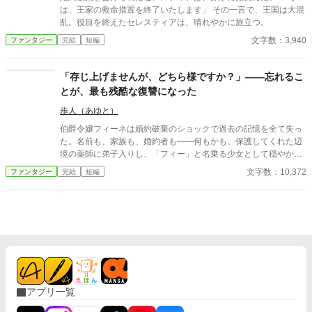
は、王家の救命措置を終了いたします」 その一言で、王国は大混
乱。役目を終えたセレスティアは、晴れやかに旅立つ。
文字数：3,940
ファンタジー
完結
短編
「存じ上げませんが、どちら様ですか？」——忘れるこ
とが、最も残酷な復讐になった
歩人（あゆと）
伯爵令嬢フィーネは婚約破棄のショックで過去の記憶を全て失っ
た。名前も、家族も、婚約者も——何もかも。保護してくれた辺
境の薬師に弟子入りし、「フィー」と名乗る少女として穏やかに
暮らし始めた。朝は薬草を摘み、昼は薬を調合し、夕方は師匠の
文字数：10,372
ファンタジー
完結
短編
息子——無口だが優しい青年ルカスと一緒に夕焼けを見る。
「私、前の自分より今の自分が好きです」。五年後。辺境に一人
の貴族が現れた。やつれた顔で「フィーネ、迎えに来た」と。彼
女は首を傾げた。「存じ上げませんが、どちら様ですか？」——
嘘ではなく、本当に覚えていない。忘れることが、最も残酷な復
讐になった。
アプリ一覧