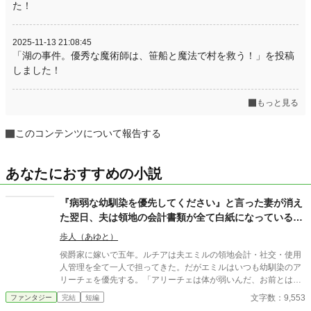
た！
2025-11-13 21:08:45
「湖の事件。優秀な魔術師は、笹船と魔法で村を救う！」を投稿
しました！
もっと見る
このコンテンツについて報告する
あなたにおすすめの小説
『病弱な幼馴染を優先してください』と言った妻が消え
た翌日、夫は領地の会計書類が全て白紙になっているこ
とに気づいた
歩人（あゆと）
侯爵家に嫁いで五年。ルチアは夫エミルの領地会計・社交・使用
人管理を全て一人で担ってきた。だがエミルはいつも幼馴染のア
リーチェを優先する。「アリーチェは体が弱いんだ、お前とは違
う」——その言葉を百回聞いた日、ルチアは微笑んで離縁届に署
文字数：9,553
ファンタジー
完結
短編
名した。「ええ、私は丈夫ですから。どうぞ幼馴染様をお大事