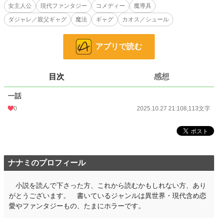
魔導具の発動条件は、杖を振りながら「冷たいものを唱える」こと。最初は普通
女主人公
現代ファンタジー
コメディー
魔導具
に冷たい単語が飛び交っていたが、徐々に様子が変わっていき・・・？
ダジャレ／親父ギャグ
魔法
ギャグ
カオス／シュール
そして、まさかのダジャレ、親父ギャグが出る！すると、とある変化が起
き・・・。
アプリで読む
魔導具が世界の環境問題を解決するSF要素のある現代ファンタジー×冷静な主人
公のツッコミが光る社会風刺ギャグコメディー。
目次
感想
※小説家になろう・カクヨムにも投稿中
一話
小説
228,661 位 / 228,661 件
0
2025.10.27 21:10
8,113文字
ファンタジー
53,276 位 / 53,276 件
お気に入り
1
24h.ポイント
0 pt
ナナミのプロフィール
文字数
8,113
小説を読んで下さった方、これから読むかもしれない方、あり
更新日時
2025.10.27 21:10
がとうございます。 書いているジャンルは異世界・現代含め恋
初回公開日時
愛やファンタジーもの、たまにホラーです。
2025.10.27 21:10