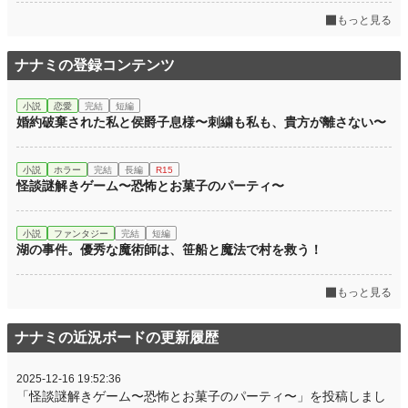
初回完結日時
2025.10.27 21:10
もっと見る
週間ポイント
0 pt (228,661 位)
ナナミの登録コンテンツ
月間ポイント
0 pt (228,661 位)
年間ポイント
781 pt (91,047 位)
小説
恋愛
完結
短編
婚約破棄された私と侯爵子息様〜刺繍も私も、貴方が離さない〜
累計ポイント
781 pt (205,896 位)
小説
ホラー
完結
長編
R15
怪談謎解きゲーム〜恐怖とお菓子のパーティ〜
小説
ファンタジー
完結
短編
湖の事件。優秀な魔術師は、笹船と魔法で村を救う！
もっと見る
ナナミの近況ボードの更新履歴
2025-12-16 19:52:36
「怪談謎解きゲーム〜恐怖とお菓子のパーティ〜」を投稿しまし