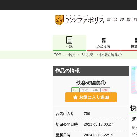
小説
公式漫画
投
TOP
>
小説
>
BL小説
>
快楽短編集①
作品の情報
快楽短編集①
BL
完結
長編
R18
お気に入り追加
快
お気に入り
759
ぎ
初回公開日時
2022.03.17 00:27
長
シ
更新日時
2024.02.03 22:19