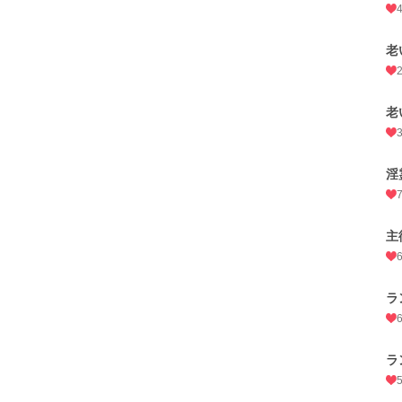
老
老
淫
主
ラ
ラ