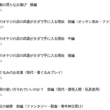
族の淫らなお遊び 後編
64
のオヤジの店の武器がタダで手に入る理由 前編〈オッサン攻め・ファ
107
のオヤジの店の武器がタダで手に入る理由 中編
83
のオヤジの店の武器がタダで手に入る理由 後編
84
ぐるみのお友達〈現代・着ぐるみプレイ〉
55
明の使い方それでいいのか？ 前編〈現代・透明人間・玩具使用〉
64
父の秘密 前編〈ファンタジー・獣姦・青年神父受け〉