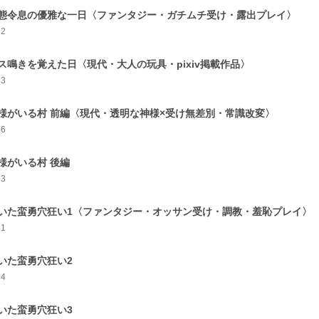
態令息の優雅な一日〈ファンタジー・ガチムチ受け・露出プレイ〉
62
ス鳴きを覚えた日〈現代・大人の玩具・pixiv掲載作品〉
83
様がいる村 前編〈現代・透明な神様×受け無差別・常識改変〉
66
様がいる村 後編
63
いた蛮勇穴狂い1〈ファンタジー・オッサン受け・調教・羞恥プレイ〉
21
いた蛮勇穴狂い2
14
いた蛮勇穴狂い3