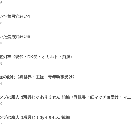
46
いた蛮勇穴狂い4
28
いた蛮勇穴狂い5
38
霊列車〈現代・DK受・オカルト・痴漢〉
78
従の戯れ〈異世界・主従・青年執事受け〉
66
ンプの魔人は玩具じゃありません 前編〈異世界・細マッチョ受け・マ
60
ンプの魔人は玩具じゃありません 後編
52