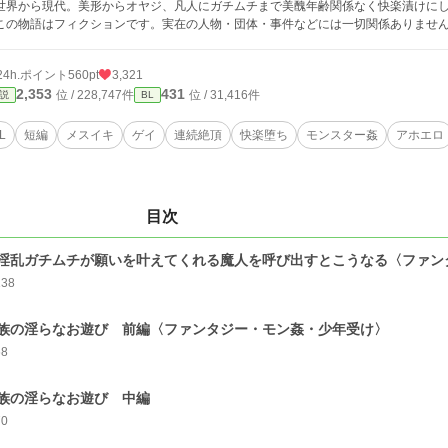
世界から現代。美形からオヤジ、凡人にガチムチまで美醜年齢関係なく快楽漬けに
この物語はフィクションです。実在の人物・団体・事件などには一切関係ありませ
24h.ポイント
560pt
3,321
2,353
431
位 / 228,747件
位 / 31,416件
説
BL
L
短編
メスイキ
ゲイ
連続絶頂
快楽堕ち
モンスター姦
アホエロ
目次
淫乱ガチムチが願いを叶えてくれる魔人を呼び出すとこうなる〈ファン
138
族の淫らなお遊び 前編〈ファンタジー・モン姦・少年受け〉
68
族の淫らなお遊び 中編
70