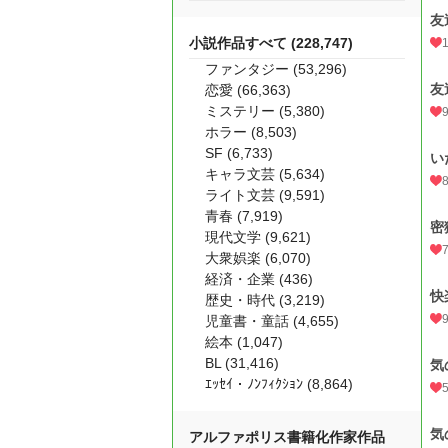
友
小説作品すべて (228,747)
ファンタジー (53,296)
友
恋愛 (66,363)
ミステリー (5,380)
ホラー (8,503)
SF (6,733)
い
キャラ文芸 (5,634)
ライト文芸 (9,591)
青春 (7,919)
密
現代文学 (9,621)
大衆娯楽 (6,070)
経済・企業 (436)
快
歴史・時代 (3,219)
児童書・童話 (4,655)
絵本 (1,047)
BL (31,416)
気
ｴｯｾｲ・ﾉﾝﾌｨｸｼｮﾝ (8,864)
気
アルファポリス書籍化作家作品