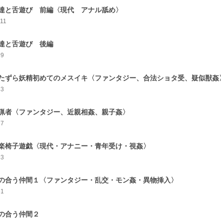
達と舌遊び 前編〈現代 アナル舐め〉
111
達と舌遊び 後編
99
たずら妖精初めてのメスイキ〈ファンタジー、合法ショタ受、疑似獣姦
83
猟者〈ファンタジー、近親相姦、親子姦〉
77
楽椅子遊戯〈現代・アナニー・青年受け・視姦〉
93
の合う仲間１〈ファンタジー・乱交・モン姦・異物挿入〉
51
の合う仲間２