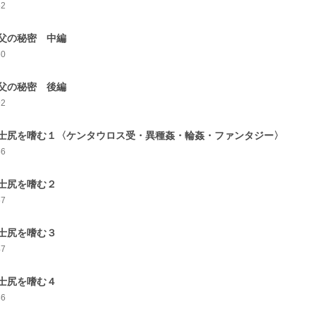
52
父の秘密 中編
60
父の秘密 後編
92
士尻を嗜む１〈ケンタウロス受・異種姦・輪姦・ファンタジー〉
56
士尻を嗜む２
67
士尻を嗜む３
47
士尻を嗜む４
86