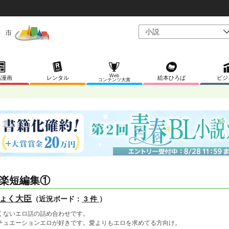
Web
稿漫画
レンタル
絵本ひろば
ビジ
コンテンツ大賞
楽短編集①
ょく大臣
（近況ボード：
3 件
）
くないエロ話の詰め合わせです。
チュエーションエロが好きです。愛よりもエロを求めてる方向け。