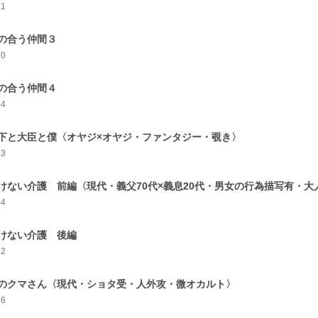
51
の合う仲間３
50
の合う仲間４
44
下と大臣と僕〈オヤジ×オヤジ・ファンタジー・覗き〉
43
けない介護 前編〈現代・義父70代×義息20代・男女の行為描写有・大
54
けない介護 後編
72
のクマさん〈現代・ショタ受・人外攻・微オカルト〉
56