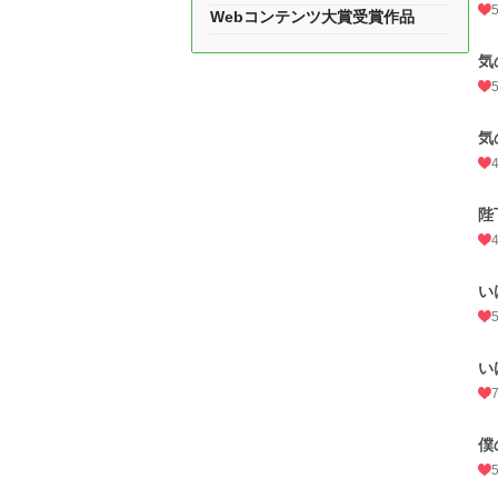
Webコンテンツ大賞受賞作品
気
気
陛
い
い
僕