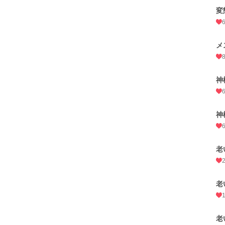
変
メ
神
神
老
老
老