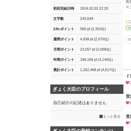
異
※
初回完結日時
2024.02.03 22:20
文字数
245,649
小
24h.ポイント
560 pt (2,353位)
週間ポイント
4,938 pt (2,070位)
B
月間ポイント
23,557 pt (2,008位)
年間ポイント
198,166 pt (3,149位)
累計ポイント
1,262,488 pt (4,617位)
ド
ぎょく大臣のプロフィール
貴
自己紹介の記述はありません
貴
もっと見る
ぎょく大臣の登録コンテンツ