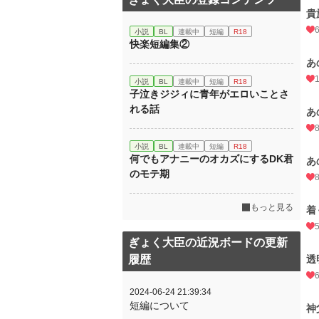
貴
小説
BL
連載中
短編
R18
快楽短編集②
あ
小説
BL
連載中
短編
R18
子泣きジジィに青年がエロいことさ
れる話
あ
小説
BL
連載中
短編
R18
何でもアナニーのオカズにするDK君
あ
のモテ期
もっと見る
着
ぎょく大臣の近況ボードの更新
履歴
透
2024-06-24 21:39:34
短編について
神