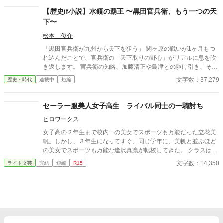
無人島サバイバルをしていくのだが……クラスの女子が次々に見
【歴史if小説】水鏡の覇王 〜黒田官兵衛、もう一つの天
つかり、やがてハーレムに。 男一人と女子十五人で……取り合
下〜
いに発展！？
松本 俊介
「黒田官兵衛が九州から天下を狙う」 関ヶ原の戦いが1ヶ月もつ
れ込んだことで、官兵衛の「天下取りの野心」がリアルに息を吹
き返します。 官兵衛の知略、加藤清正や島津との駆け引き、そし
て豊臣秀頼を擁した「九州王国」の建国から徳川家康との決戦な
文字数：37,279
歴史・時代
連載中
短編
どを歴史if小説としました。続きも掲載予定です。
セーラー服美人女子高生 ライバル同士の一騎討ち
ヒロワークス
女子高の２年生まで校内一の美女でスポーツも万能だった立花美
帆。しかし、３年生になってすぐ、同じ学年に、美帆と並ぶほど
の美女でスポーツも万能な逢沢真凛が転校してきた。 クラスは、
隣りだったが、春のスポーツ大会と夏の水泳大会でライバル関係
文字数：14,350
ライト文芸
完結
短編
R15
が芽生える。 それに加えて、美帆と真凛は、隣りの男子校の俊介
に恋をし、どちらが俊介と付き合えるかを競う恋敵でもあった。
そして、秋の体育祭では、美帆と真凛が走り高跳びや100メート
ル走、騎馬戦で対決！ その結果、放課後の体育館で一騎討ちをす
ることに。