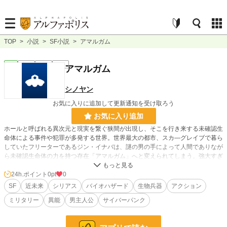
TOP
>
小説
>
SF小説
>
アマルガム
SF
完結
長編
R15
アマルガム
シノヤン
お気に入りに追加して更新通知を受け取ろう
お気に入り追加
ホールと呼ばれる異次元と現実を繋ぐ狭間が出現し、そこを行き来する未確認生
命体による事件や犯罪が多発する世界。世界最大の都市、スカ―グレイブで暮ら
していたフリーターであるジン・イナバは、謎の男の手によって人間でありなが
ら未確認生命体の力を持つ存在「アマルガム」へと変えられてしまう。強大すぎ
る力に戸惑う彼は、やがて未確認生命体犯罪の最終兵器として民間軍事会社「レ
ギオン」に雇われる事となってしまうが…!?痛快すぎるサイバーパンク・ファン
24h.ポイント
0pt
0
タジーが今、幕を開ける。
SF
近未来
シリアス
バイオハザード
生物兵器
アクション
ミリタリー
異能
男主人公
サイバーパンク
小説家になろう及びカクヨムでも掲載中です
小説
228,834 位 / 228,834 件