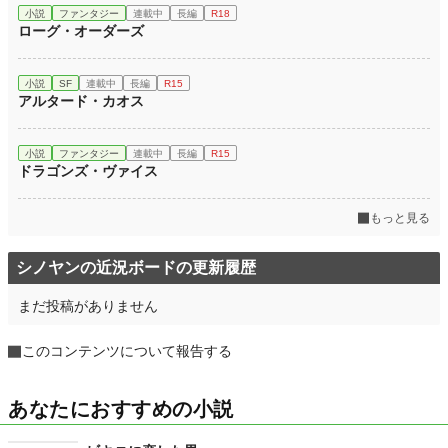
小説
ファンタジー
連載中
長編
R18
ローグ・オーダーズ
小説
SF
連載中
長編
R15
アルタード・カオス
小説
ファンタジー
連載中
長編
R15
ドラゴンズ・ヴァイス
もっと見る
シノヤンの近況ボードの更新履歴
まだ投稿がありません
このコンテンツについて報告する
あなたにおすすめの小説