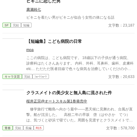
ビキニに恋した男
廣瀬純七
ビキニを着たい男がビキニが似合う女性の体になる話
文字数：23,187
SF
完結
短編
【短編集】こども病院の日常
moa
ここの病院は、こども病院です。 18歳以下の子供が通う病院、
診療科はたくさんあります。 内科、外科、耳鼻科、歯科、皮膚科
etc… ただただ医者目線で色々な病気を治療していくだけの小説
です。 恋愛要素などは一切ありません。 密着病院24時！的な感
文字数：20,633
キャラ文芸
完結
ｼｮｰﾄｼｮｰﾄ
じです。 人物像などは表記していない為、読者様のご想像にお任
せします。 ※泣く表現、痛い表現など嫌いな方は読むのをお控え
ください。 歯科以外の医療知識はそこまで詳しくないのですみま
クラスメイトの美少女と無人島に流された件
せんがご了承ください。
桜井正宗@オートスキル第1巻発売中
修学旅行で離島へ向かう最中――悪天候に見舞われ、台風が直
撃。船が沈没した。 高校二年の早坂 啓（はやさか てつ）
は、気づくと砂浜で寝ていた。周囲を見渡すとクラスメイトで美
少女の天音 愛（あまね まな）が隣に倒れていた。 どうや
文字数：578,700
青春
完結
長編
R15
ら、漂流して流されていたようだった。 帰ろうにも島は『無人
島』。 しばらくは島で生きていくしかなくなった。天音と共に