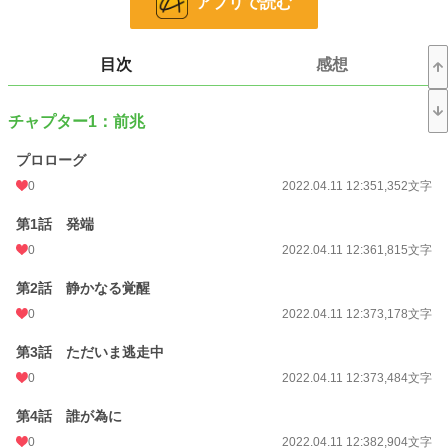
アプリで読む
SF
6,739 位 / 6,739 件
お気に入り
2
目次
感想
24h.ポイント
0 pt
チャプター1：前兆
文字数
88,159
プロローグ
更新日時
2022.04.11 12:58
0
2022.04.11 12:35
1,352文字
初回公開日時
2022.04.11 12:35
第1話 発端
初回完結日時
2022.04.11 12:59
0
2022.04.11 12:36
1,815文字
週間ポイント
0 pt (228,834 位)
第2話 静かなる覚醒
月間ポイント
0 pt (228,834 位)
0
2022.04.11 12:37
3,178文字
年間ポイント
126 pt (136,161 位)
第3話 ただいま逃走中
累計ポイント
0
3,200 pt (144,664 位)
2022.04.11 12:37
3,484文字
第4話 誰が為に
0
2022.04.11 12:38
2,904文字