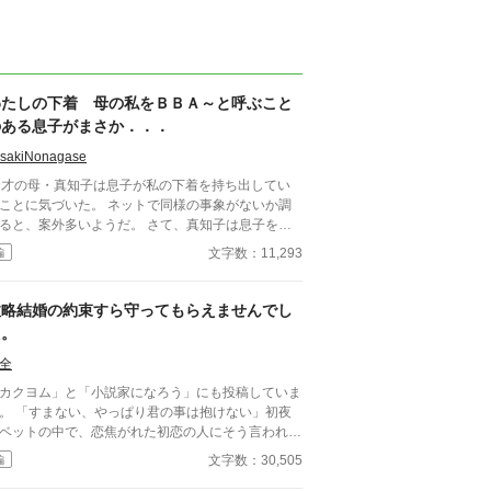
わたしの下着 母の私をＢＢＡ～と呼ぶこと
のある息子がまさか．．．
isakiNonagase
9才の母・真知子は息子が私の下着を持ち出してい
ことに気づいた。 ネットで同様の事象がないか調
と、案外多いようだ。 さて、真知子は息子を問
詰める？ それとも気づかないふりを続けてあげる
文字数：11,293
編
か？ そのほかに外伝も綴りました。
政略結婚の約束すら守ってもらえませんでし
た。
全
カクヨム」と「小説家になろう」にも投稿していま
。 「すまない、やっぱり君の事は抱けない」初夜
ベットの中で、恋焦がれた初恋の人にそう言われて
まいました。私の心は砕け散ってしまいました。初
文字数：30,505
編
の人が妹を愛していると知った時、妹が死んでしま