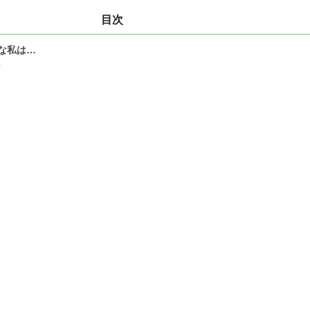
目次
な私は…
0