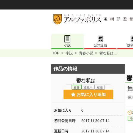
小説
公式漫画
投
TOP
>
小説
>
青春小説
>
鬱な私は…
作品の情報
鬱
鬱な私は…
青春
連載中
短編
神
お気に入り追加
疲
お気に入り
0
小
初回公開日時
2017.11.30 07:14
更新日時
2017.11.30 07:14