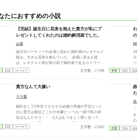
なたにおすすめの小説
【完結】誕生日に花束を抱えた貴方が私にプ
レゼントしてくれたのは婚約解消届でした。
山葵
M
誕生日パーティーの会場に現れた婚約者のレオナルド
3
様は、大きな花束を抱えていた。 会場に居る人達
る
は、レオナルド様が皆の前で婚約者であるカトリーヌ
べる
にプレゼントするのだと思っていた。
い
文字数：2,798
愛
完結
ｼｮｰﾄｼｮｰﾄ
青春
完結
短
貴方なんて大嫌い
ララ愛
克
婚約をして5年目でそろそろ結婚の準備の予定だった
「
のに貴方は最近どこかの令嬢と いつも一緒で私の存
す
在はなんだろう・・・2人はむつまじく愛し合ってい
の
るとみんなが言っている それなら私はもういいで
し
文字数：2,942
愛
完結
ｼｮｰﾄｼｮｰﾄ
す・・・貴方なんて大嫌い
恋愛
完結
短
恋