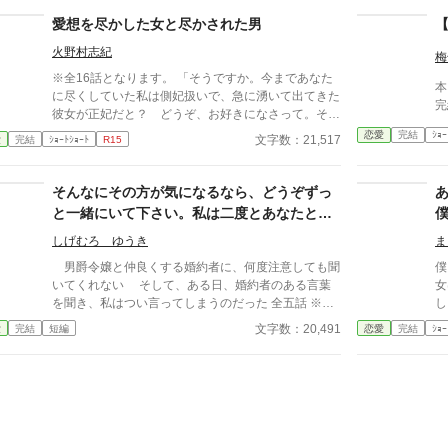
っ
時
愛想を尽かした女と尽かされた男
ん
火野村志紀
梅
※全16話となります。 「そうですか。今まであなた
本
に尽くしていた私は側妃扱いで、急に湧いて出てきた
完
彼女が正妃だと？ どうぞ、お好きになさって。その
代わり私も好きにしますので」
恋愛
完結
ｼｮｰ
文字数：21,517
愛
完結
ｼｮｰﾄｼｮｰﾄ
R15
そんなにその方が気になるなら、どうぞずっ
と一緒にいて下さい。私は二度とあなたとは
関わりませんので……。
しげむろ ゆうき
ま
男爵令嬢と仲良くする婚約者に、何度注意しても聞
僕
いてくれない そして、ある日、婚約者のある言葉
女
を聞き、私はつい言ってしまうのだった 全五話 ※ホ
し
ラー無し
彼
文字数：20,491
愛
完結
短編
恋愛
完結
ｼｮｰ
と
い