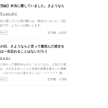
て、政略結婚でいいから結婚して欲しいと言われた
、そして今。三度もの痛手に私の心は耐えられませ
【完結】本当に愛していました。さようなら
でした。
干しおにぎり
当に愛していた彼の隣には、彼女がいました。 2話
結です。よろしくお願いします。
文字数：8,631
ﾄｼｮｰﾄ
あの日、さようならと言って微笑んだ彼女を
僕は一生忘れることはないだろう
るまる⭐️
に向かって微笑みながら「さようなら」と告げた彼
は、そのままゆっくりと自身の体重を後ろへと移動
、バルコニーから落ちていった‥ ＊＊＊＊＊ 僕と
女は幼い頃からの婚約者だった。 僕は彼女がずっ
文字数：3,308
ﾄｼｮｰﾄ
、僕を支えるために努力してくれていたのを知って
たのに‥