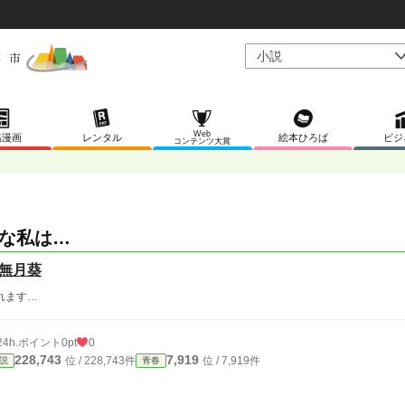
Web
稿漫画
レンタル
絵本ひろば
ビジ
コンテンツ大賞
な私は…
無月葵
れます…
24h.ポイント
0pt
0
228,743
7,919
位 / 228,743件
位 / 7,919件
説
青春