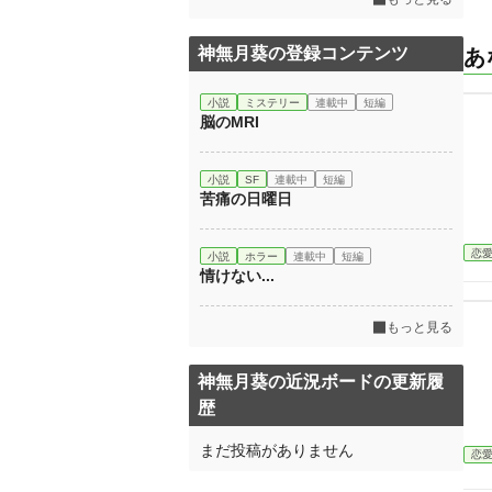
神無月葵の登録コンテンツ
あ
小説
ミステリー
連載中
短編
脳のMRI
小説
SF
連載中
短編
苦痛の日曜日
恋
小説
ホラー
連載中
短編
情けない...
もっと見る
神無月葵の近況ボードの更新履
歴
まだ投稿がありません
恋