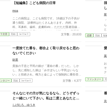
【短編集】こども病院の日常
moa
翠
ここの病院は、こども病院です。 18歳以下の子供が
「
通う病院、 診療科はたくさんあります。 内科、外
ら
科、耳鼻科、歯科、皮膚科etc… ただただ医者目線で
と
色々な病気を治療していくだけの小説です。 恋愛要
を
文字数：20,633
ャラ文芸
完結
ｼｮｰﾄｼｮｰﾄ
素などは一切ありません。 密着病院24時！的な感じ
恋愛
完結
短
せるこ
です。 人物像などは表記していない為、読者様のご
な
想像にお任せします。 ※泣く表現、痛い表現など嫌
って
一度捨てた番を、都合よく取り戻せると思わ
いな方は読むのをお控えください。 歯科以外の医療
婚
知識はそこまで詳しくないのですみませんがご了承く
ないでください
菜
ださい。
紡里
お
貴族の子息と平民の娘が「運命の番」だった。 しか
そ
し、先に感知した娘は「みすぼらしい平民はいらな
ク
い」と拒絶され、権力と金によって強制的に番拒否の
を
手術を受けさせられる。 一年後。成長した子息は娘
ファンタジー
完
文字数：4,377
ァンタジー
完結
ｼｮｰﾄｼｮｰﾄ
を番だと認識し、今度は「解除しろ」と迫ってきた。
それを拒んだ娘を、彼は「番の義務違反だ」と裁判に
訴える。 「拒否なさったのは、そちらです」震えな
そんなにその方が気になるなら、どうぞずっ
がらも、少女は法廷で自らの意思を語る。 運命か、
と一緒にいて下さい。私は二度とあなたとは
尊厳か――下された判決は？
京
関わりませんので……。
しげむろ ゆうき