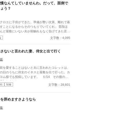
我慢なんてしていませんわ。だって、面倒で
しょう？
クロエに子供ができた。準備が整い次第、離れで暮
すことになるからそのつもりでいてくれ」 普段ほ
んど屋敷にいない夫が前触れもなく告げてきた言葉
きっかけに、レティシアは“三年間”の契約を終わら
文字数：4,095
編
とにした。 赤の他人を屋敷に迎えることはし
い。 不要なものに感情を砕く理由などない。 「だ
、面倒でしょう？」 不誠実な夫も、無意味な結
愛さないと言われた妻、侍女と出て行く
も、 この際すべて切り捨ててしまいましょう。
花
前を愛することはないと夫に言われたコレットは、
の日のうちに侍女のイネスと屋敷を出て行った。カ
ヨム様でも投稿しています。 ５/14 その後の話
追加しました。
文字数：28,601
結
短編
番を辞めますさようなら
佳