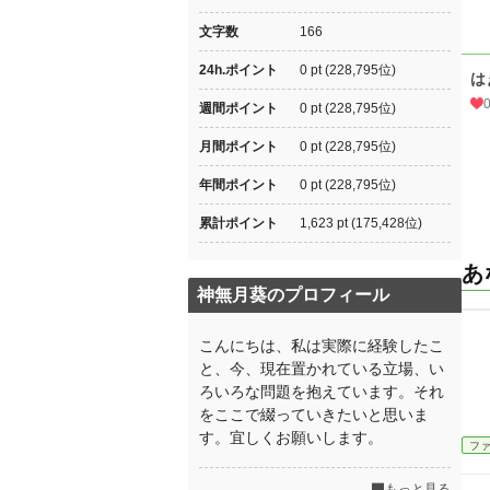
文字数
166
24h.ポイント
0 pt (228,795位)
は
週間ポイント
0 pt (228,795位)
月間ポイント
0 pt (228,795位)
年間ポイント
0 pt (228,795位)
累計ポイント
1,623 pt (175,428位)
あ
神無月葵のプロフィール
こんにちは、私は実際に経験したこ
と、今、現在置かれている立場、い
ろいろな問題を抱えています。それ
をここで綴っていきたいと思いま
す。宜しくお願いします。
フ
もっと見る