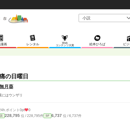
Web
稿漫画
レンタル
絵本ひろば
ビジ
コンテンツ大賞
痛の日曜日
無月葵
親にはウンザリ
24h.ポイント
0pt
0
228,795
6,737
位 / 228,795件
位 / 6,737件
説
SF