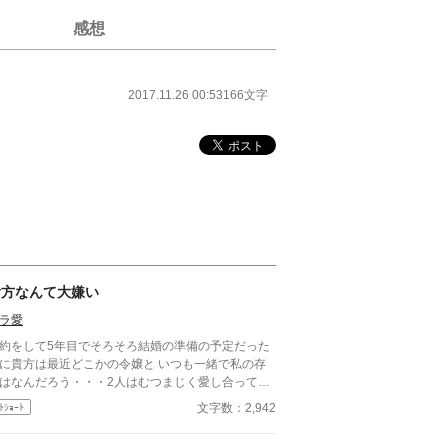
感想
2017.11.26 00:53
166文字
貴方なんて大嫌い
ラ愛
約をして5年目でそろそろ結婚の準備の予定だった
に貴方は最近どこかの令嬢と いつも一緒で私の存
はなんだろう・・・2人はむつまじく愛し合ってい
とみんなが言っている それなら私はもういいで
文字数：2,942
ﾄｼｮｰﾄ
・・・貴方なんて大嫌い