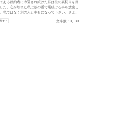
である婚約者に冷遇され続けた私は彼の裏切りを目
した。心が壊れた私は彼の番で居続ける事を放棄し
。私ではなく別の人と幸せになって下さい。さよう
かった番。後悔ざまぁ。すれ違いエ
文字数：3,139
ﾄｼｮｰﾄ
。ゆるゆる設定。 ※沢山のお気に入り＆いいね
ありがとうございます。感謝感謝♡