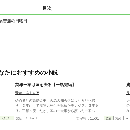
目次
ぁ苦痛の日曜日
0
なたにおすすめの小説
英雄一家は国を去る【一話完結】
青緑 ネトロア
ラ
婚約者との舞踏会中、火急の知らせにより領地へ帰
婚
り、３年かけて魔物大発生を収めたテレジア。３年振
の
りに王都へ戻ったが、国の一大事から護った一家へ言
在
い渡されたのは、テレジアの婚約破棄だった。 - - - - -
る
文字数：1,561
ァンタジー
完結
ｼｮｰﾄｼｮｰﾄ
恋愛
完結
ｼｮｰ
- - - - - - - - ただいま後日談の加筆を計画中です。 202
す
5/06/22