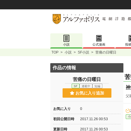
小説
公式漫画
投
TOP
>
小説
>
SF小説
>
苦痛の日曜日
作品の情報
苦
苦痛の日曜日
SF
連載中
短編
神
お気に入り追加
父
お気に入り
0
小
初回公開日時
2017.11.26 00:53
更新日時
2017.11.26 00:53