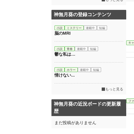
神無月葵の登録コンテンツ
小説
ミステリー
連載中
短編
脳のMRI
キ
小説
青春
連載中
短編
鬱な私は…
小説
ホラー
連載中
短編
情けない...
もっと見る
フ
神無月葵の近況ボードの更新履
歴
まだ投稿がありません