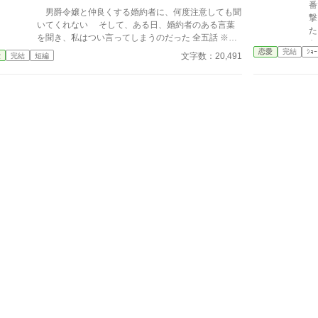
番
男爵令嬢と仲良くする婚約者に、何度注意しても聞
撃
いてくれない そして、ある日、婚約者のある言葉
た
を聞き、私はつい言ってしまうのだった 全五話 ※ホ
なら… 愛されな
ラー無し
恋愛
完結
ｼｮｰ
ンド
文字数：20,491
愛
完結
短編
を