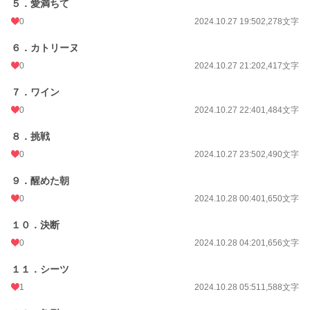
５．愛満ちて
0
2024.10.27 19:50
2,278文字
お気に入り
21
24h.ポイント
0 pt
６．カトリーヌ
0
2024.10.27 21:20
2,417文字
文字数
31,905
７．ワイン
更新日時
2024.10.28 16:44
0
2024.10.27 22:40
1,484文字
初回公開日時
2024.10.27 14:17
８．挑戦
初回完結日時
2024.10.28 16:45
0
2024.10.27 23:50
2,490文字
週間ポイント
7 pt (78,785 位)
９．醒めた朝
月間ポイント
112 pt (63,279 位)
0
2024.10.28 00:40
1,650文字
年間ポイント
1,365 pt (76,603 位)
１０．決断
累計ポイント
16,703 pt (77,309 位)
0
2024.10.28 04:20
1,656文字
１１．シーツ
1
2024.10.28 05:51
1,588文字