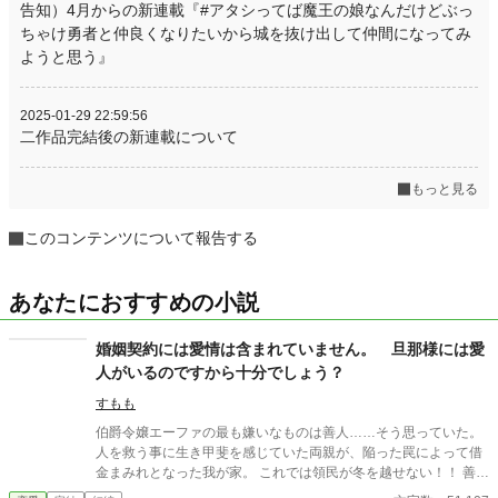
告知）4月からの新連載『#アタシってば魔王の娘なんだけどぶっ
ちゃけ勇者と仲良くなりたいから城を抜け出して仲間になってみ
ようと思う』
2025-01-29 22:59:56
二作品完結後の新連載について
もっと見る
このコンテンツについて報告する
あなたにおすすめの小説
婚姻契約には愛情は含まれていません。 旦那様には愛
人がいるのですから十分でしょう？
すもも
伯爵令嬢エーファの最も嫌いなものは善人……そう思っていた。
人を救う事に生き甲斐を感じていた両親が、陥った罠によって借
金まみれとなった我が家。 これでは領民が冬を越せない！！ 善良
で善人で、人に尽くすのが好きな両親は何の迷いもなくこう言っ