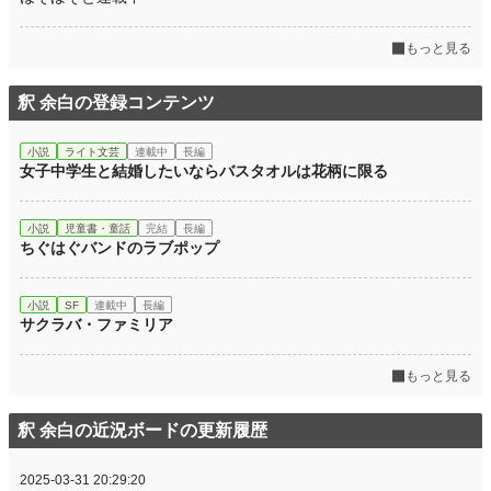
もっと見る
釈 余白の登録コンテンツ
小説
ライト文芸
連載中
長編
女子中学生と結婚したいならバスタオルは花柄に限る
小説
児童書・童話
完結
長編
ちぐはぐバンドのラブポップ
小説
SF
連載中
長編
サクラバ・ファミリア
もっと見る
釈 余白の近況ボードの更新履歴
2025-03-31 20:29:20