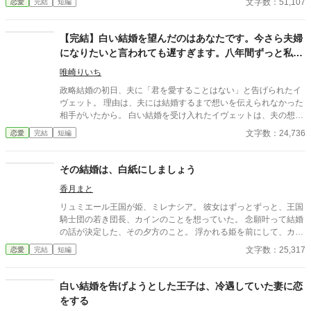
文字数：51,107
恋愛
完結
短編
た。 『エーファ、君の結婚が決まったんだよ！！ 君が嫁ぐな
ら、お金をくれるそうだ！！ 領民のために尽くすのは領主とし
て当然の事。 多くの命が救えるなんて最高の幸福だろう。 そ
【完結】白い結婚を望んだのはあなたです。今さら夫婦
れに公爵家に嫁げばお前も幸福になるに違いない。 これは全員
になりたいと言われても遅すぎます。八年間ずっと私を
が幸福になれる機会なんだ、当然嫁いでくれるよな？』 と……。
見守っていた国王陛下に溺愛されてます
そして、夫となる男の屋敷にいたのは……三人の愛人だった。
唯崎りいち
政略結婚の初日、夫に「君を愛することはない」と告げられたイ
ヴェット。 理由は、夫には結婚するまで想いを伝えられなかった
相手がいたから。 白い結婚を受け入れたイヴェットは、夫の想い
人が自分の専属メイド・アンナだったと知る。 それでも領地のた
文字数：24,736
恋愛
完結
短編
めに努力を続け、水不足を解決する特産品まで生み出したイヴェ
ットは、ついに離縁を決意する。 「君を失いたくない」 今さら後
悔する元夫を残し、彼女を八年間見守り続けていた国王陛下のも
その結婚は、白紙にしましょう
とへ。 愛されることを知らなかった令嬢が、一途すぎる国王陛下
香月まと
に甘やかされる、逆転溺愛ラブストーリー。
リュミエール王国が姫、ミレナシア。 彼女はずっとずっと、王国
騎士団の若き団長、カインのことを想っていた。 念願叶って結婚
の話が決定した、その夕方のこと。 浮かれる姫を前にして、カイ
ンの口から出た言葉は「白い結婚にとさせて頂きたい」 身分とか
文字数：25,317
恋愛
完結
短編
立場とか何とか話しているが、姫は急速にその声が遠くなってい
くのを感じる。 けれど、他でもない憧れの人からの嘆願だ。姫は
にっこりと笑った。 「分かりました。その提案を、受け入れ─
白い結婚を告げようとした王子は、冷遇していた妻に恋
─」 全然受け入れられませんけど！？ 形だけの結婚を了承しつつ
をする
も、心で号泣してる姫。 武骨で不器用な王国騎士団長。 二人を中