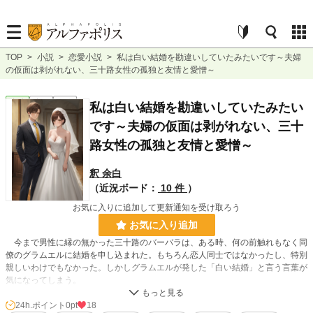
TOP
>
小説
>
恋愛小説
>
私は白い結婚を勘違いしていたみたいです～夫婦
の仮面は剥がれない、三十路女性の孤独と友情と愛憎～
恋愛
完結
短編
私は白い結婚を勘違いしていたみたい
です～夫婦の仮面は剥がれない、三十
路女性の孤独と友情と愛憎～
釈 余白
（近況ボード：
10 件
）
お気に入りに追加して更新通知を受け取ろう
お気に入り追加
今まで男性に縁の無かった三十路のバーバラは、ある時、何の前触れもなく同
僚のグラムエルに結婚を申し込まれた。もちろん恋人同士ではなかったし、特別
親しいわけでもなかった。しかしグラムエルが発した「白い結婚」と言う言葉が
気になってしまう。
「結婚なんて所詮は契約、だったらひとりより二人のほうがたのしいだろう？」
24h.ポイント
0pt
18