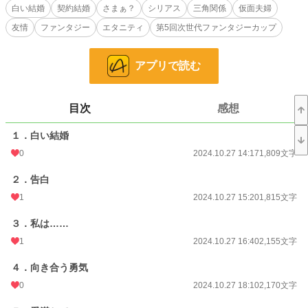
白い結婚
契約結婚
さまぁ？
シリアス
三角関係
仮面夫婦
そんな口車に乗ってしまい寿退社をして結婚をしたのだが、どうもなにかがお
友情
ファンタジー
エタニティ
第5回次世代ファンタジーカップ
かしかった。確かに家で好きにしていていいと言うのは本当だった。しかしそれ
はただ退屈で怠惰なだけの生活である。
アプリで読む
一体グラムエルは何を望んでいるのか、お互いに何かメリットがあるのだろう
かと考え込んでしまうバーバラ。誰にも言えない結婚生活の秘密を抱えながら、
表面上は完璧な妻を演じなくてはならない苦悩。かと言って今突然一人になるこ
とには恐怖や抵抗があるのだった。
目次
感想
そんな時、元同僚のカトリーヌと偶然出会った。退職までずっと仲良くしてい
１．白い結婚
た彼女に思い切って現在の結婚生活を打ち明けてしまったのだ。しかしこれは大
失敗だった。
0
2024.10.27 14:17
1,809文字
このことを知ったグラムエルに、他人へ夫婦のことを打ち明けるのは恥ずべき
２．告白
ことだと言われてしまう。とうとう感情を爆発させたバーバラは、グラムエルと
1
2024.10.27 15:20
1,815文字
夫婦生活への不満をぶちまけた。それを聞いたグラムエルはバーバラを心配して
くれ家庭内の改善を約束した。
３．私は……
翌日、夫婦生活の改善のためにと二人の家に加えられたのは、新たな同居人で
1
2024.10.27 16:40
2,155文字
ある友人のカトリーヌだった。
４．向き合う勇気
小説
228,704 位 / 228,704 件
0
2024.10.27 18:10
2,170文字
恋愛
66,347 位 / 66,347 件