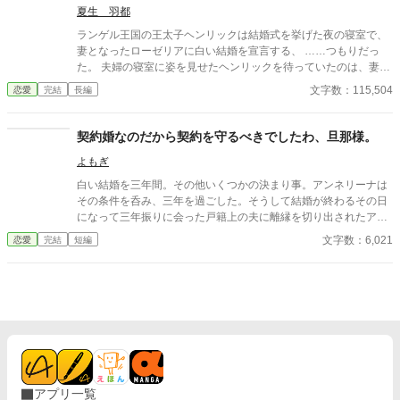
心に巻き起こった、割と短い期間のお話。
夏生 羽都
ランゲル王国の王太子ヘンリックは結婚式を挙げた夜の寝室で、
妻となったローゼリアに白い結婚を宣言する、 ……つもりだっ
た。 夫婦の寝室に姿を見せたヘンリックを待っていたのは、妻と
同じ髪と瞳の色を持った見知らぬ美しい女性だった。 「『愛する
文字数：115,504
恋愛
完結
長編
マリーナのために、私はキミとは白い結婚とする』でしたか？
早くおっしゃってくださいな」 そう言って椅子に座っていた美し
い女性は悠然と立ち上がる。 「そ、その声はっ、ローゼリア……
契約婚なのだから契約を守るべきでしたわ、旦那様。
なのか？」 女性の声を聞いた事で、ヘンリックはやっと彼女が自
よもぎ
分の妻となったローゼリアなのだと気付いたのだが、驚きのあま
り白い結婚を宣言する事も出来ずに逃げるように自分の部屋へと
白い結婚を三年間。その他いくつかの決まり事。アンネリーナは
戻ってしまうのだった。 ※こちらは「裏切られた令嬢は、30歳も
その条件を呑み、三年を過ごした。そうして結婚が終わるその日
年上の伯爵さまに嫁ぎましたが、白い結婚ですわ。」のIFストー
になって三年振りに会った戸籍上の夫に離縁を切り出されたアン
リーです。 ヘンリック（王太子）が主役となります。 また、上記
ネリーナは言う。追加の慰謝料を頂きます――
文字数：6,021
恋愛
完結
短編
作品をお読みにならなくてもお楽しみ頂ける内容となっておりま
す。
アプリ一覧