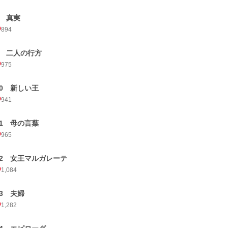
8 真実
894
9 二人の行方
975
10 新しい王
941
11 母の言葉
965
12 女王マルガレーテ
1,084
13 夫婦
1,282