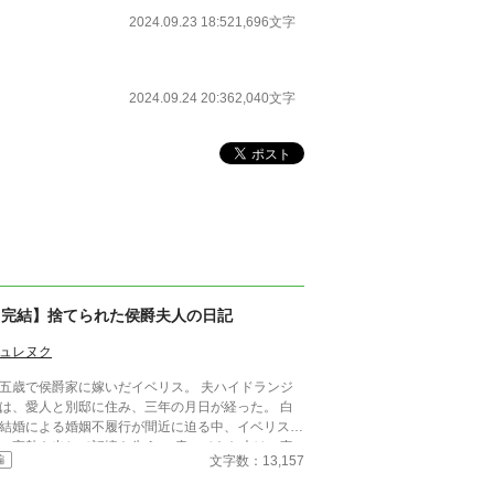
2024.09.23 18:52
1,696文字
2024.09.24 20:36
2,040文字
【完結】捨てられた侯爵夫人の日記
ュレヌク
五歳で侯爵家に嫁いだイベリス。 夫ハイドランジ
は、愛人と別邸に住み、三年の月日が経った。 白
結婚による婚姻不履行が間近に迫る中、イベリス
、高熱を出して記憶を失う。 戻ってきた夫は、妻
文字数：13,157
編
仕える侍女アリッサムから、いない月日の間書き綴
れた日記を手渡される。 そこには、出会った日か