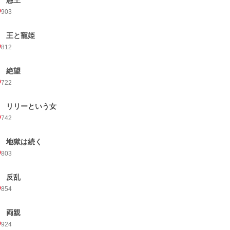
1 愚王
903
2 王と寵姫
812
3 絶望
722
4 リリーという女
742
5 地獄は続く
803
6 反乱
854
7 両親
924