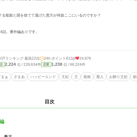
する寵姫と国を捨てて逃げた貴方が何故ここにいるのですか？
14話。番外編ありです。
HOTランキング 最高22位
24h.ポイント
612pt
24,876
2,224
1,238
位 / 228,634件
位 / 66,324件
説
恋愛
ざまぁ
ざまあ
ハッピーエンド
王妃
王
寵姫
愛人
お飾り王妃
顧
目次
編