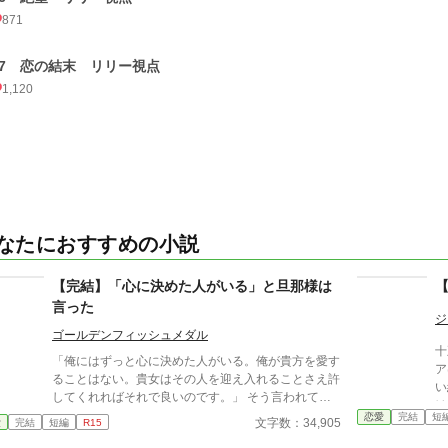
871
27 恋の結末 リリー視点
1,120
なたにおすすめの小説
【完結】「心に決めた人がいる」と旦那様は
言った
ジ
ゴールデンフィッシュメダル
十
「俺にはずっと心に決めた人がいる。俺が貴方を愛す
ア
ることはない。貴女はその人を迎え入れることさえ許
い
してくれればそれで良いのです。」 そう言われて愛
は
のない結婚をしたスーザン。 彼女にはかつて愛した
恋愛
完結
短
に
文字数：34,905
愛
完結
短編
R15
人との思い出があった･･･ 産業革命後のイギリスをモ
ら