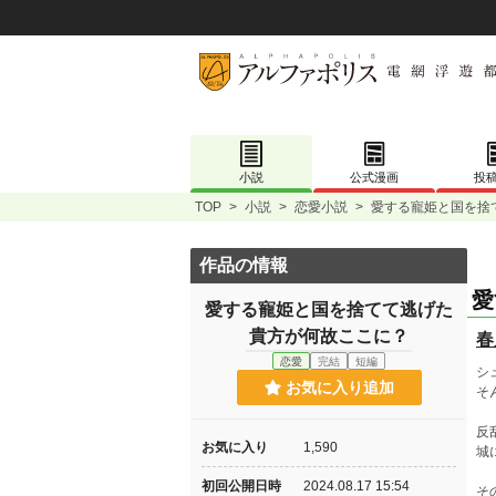
小説
公式漫画
投
TOP
>
小説
>
恋愛小説
>
愛する寵姫と国を捨
作品の情報
愛
愛する寵姫と国を捨てて逃げた
貴方が何故ここに？
春
恋愛
完結
短編
シ
お気に入り追加
そ
反
お気に入り
1,590
城
初回公開日時
2024.08.17 15:54
そ