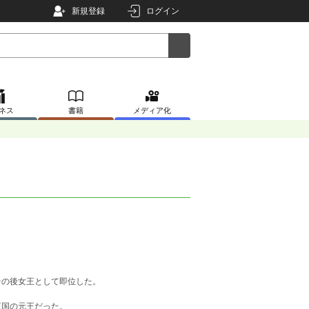
新規登録
ログイン
ネス
書籍
メディア化
その後女王として即位した。
王国の元王だった。