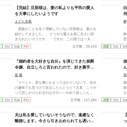
デルにした架空の国が舞台です。貴族制度など独自の
ら
設定があります。 ---- 初めて書いた小説で初めての投
【完結】旦那様は、妻の私よりも平民の愛人
詰
稿で沢山の方に読んでいただき驚いています。 終わ
前
を大事にしたいようです
り方が納得できない！という方が多かったのでエピロ
心
ーグを追加します。 お読みいただきありがとうござ
よどら文鳥
夢
れ
います。
様
貴族のことを全く理解していない旦那様は、愛人を
「
進
紹介してきました。 どうやら愛人を第二夫人に招
教
き入れたいそうです。 ですが、この国では一夫多
思った。 あ
妻制があるとはいえ、それは十分に養っていける環境
符を打
文字数：28,163
愛
完結
短編
R15
恋愛
完結
短
下にある上、貴族同士でしか認められません。 旦
ら
那様は貴族とはいえ現状無職ですし、愛人は平民のよ
ない。 だから、
うです。 現状を整理すると、旦那様と愛人は不倫
た
『婚約者を大好きな自分』を演じてきた侯爵
行為をしているというわけです。 貴族の人間が不
令嬢、自立しろと言われたので、好き勝手に
倫行為などすれば、この国での処罰は極刑の可能性も
生きていくことにしました
あります。 それすら理解せずに堂々と……。 仕
皇 翼
斉
方がありません。 旦那様の気持ちはすでに愛人の
「リーシャ、君も俺にかまってばかりいないで、自分
婚
方に夢中ですし、その願い叶えられるように私も協力
の趣味でも見つけて自立したらどうだ？正直、こうや
責任
致しましょう。 ただし、平和的に叶えられるかは
って話しかけられるのはその――やめて欲しいん
公
別です。 政略結婚なので、周りのことも考えると
だ……周りの目もあるし、君なら分かるだろう？」
は、
文字数：127,284
愛
完結
長編
R15
恋愛
完結
短
離婚は簡単にできません。ならばこれくらいの抵抗
頭を急に鈍器で殴られたような感覚に陥る一言だっ
綻——。 無
は……させていただきますよ？ ですが、周囲から
た。 彼がチラリと見るのは周囲。2学年上の彼の教室
に迎え
の協力がありまして、離婚に持っていくこともできそ
の前であったというのが間違いだったのかもしれな
劇
夫は私を愛していないそうなので、遠慮なく
うですね。 折角ですので離婚する前に、愛人と旦
い。 この一言で彼女の人生は一変した――。 ＊＊＊
離婚します。今さら引き止められても遅いで
那様が私たちの作戦に追い詰められているところもじ
＊＊＊ ※タイトル少し変えました。 ・暫く書いてい
っくりとこの目で見ておこうかと思います。
す