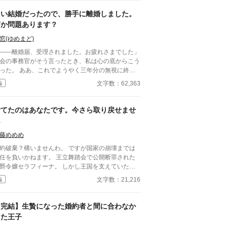
自分を恋しいと思ってくれていた少女の思いの丈が
白い結婚だったので、勝手に離婚しました。
まっていた。 十八歳になり、美しく成長した妻を
に、ハイドランジアは、心が揺らぐ。 自分への恋
何か問題あります？
を忘れてしまったとしても、これ程までに思ってく
窓(ゆめまど)
ていたのなら、また、愛を育めるのではないのか？
々な人間の思いが交錯し、物語は、思わぬ方向へと
――離婚届、受理されました。お疲れさまでした」
んでいく。
会の事務官がそう言ったとき、私は心の底からこう
あ、これでようやく三年分の無視に終止
てるわ。 王命による“形式結婚”。 夫の顔も知
文字数：62,363
編
ず、手紙もなし、戦地から帰ってきたという噂すら
はい、離婚。勝手に。 白い結婚だっ
ので、勝手に離婚しました。 何か問題あります？
捨てたのはあなたです。今さら取り戻せませ
ん
藤めめめ
約破棄？構いませんわ。 ですが国家の崩壊までは
を負いかねます。 王立舞踏会で公開断罪された
爵令嬢セラフィーナ。 しかし王国を支えていたの
実は彼女だった。 国庫凍結、交易停止、外交破
文字数：21,216
編
能な王子が後悔する頃、彼女は隣国皇帝
られる。 これは、断罪から始まる逆転溺愛
。
【完結】生贄になった婚約者と間に合わなか
った王子