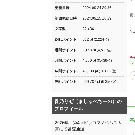
更新日時
2024.09.24 20:36
愛
初回完結日時
2024.09.25 16:29
文字数
37,436
全
24h.ポイント
612 pt (2,224位)
週間ポイント
2,163 pt (4,511位)
月間ポイント
4,979 pt (8,439位)
小
年間ポイント
48,503 pt (10,662位)
累計ポイント
909,787 pt (6,350位)
春乃りぜ（ましゅぺちーの）の
プロフィール
本
2026年 第4回ピッコマノベルズ大
賞にて審査通過