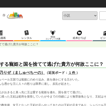
Web
稿漫画
レンタル
絵本ひろば
ビジ
コンテンツ大賞
てて逃げた貴方が何故ここに？
する寵姫と国を捨てて逃げた貴方が何故ここに？
乃りぜ（ましゅぺちーの）
（近況ボード：
1 件
）
ュベール王国では寵姫にのめり込み、政を疎かにする王がいた。
んな愚かな王に人々の怒りは限界に達し、反乱が起きた。
乱がおきると真っ先に王は愛する寵姫を連れ、国を捨てて逃げた。
に残った王妃は処刑を覚悟していたが今までの功績により無罪放免となり、王妃は
の数年後、女王となった王妃の元へやってきたのは王妃の元夫であり、シュベール