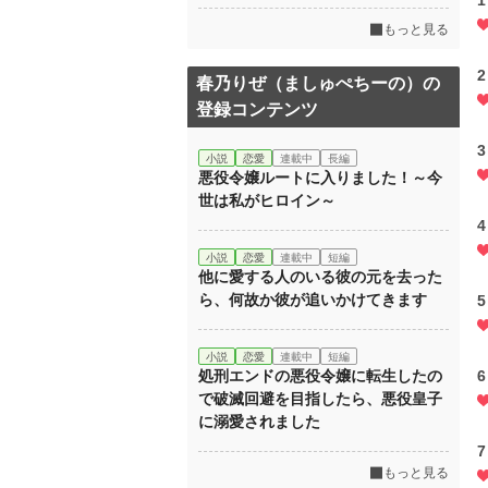
もっと見る
春乃りぜ（ましゅぺちーの）の
登録コンテンツ
小説
恋愛
連載中
長編
悪役令嬢ルートに入りました！～今
世は私がヒロイン～
小説
恋愛
連載中
短編
他に愛する人のいる彼の元を去った
ら、何故か彼が追いかけてきます
小説
恋愛
連載中
短編
処刑エンドの悪役令嬢に転生したの
で破滅回避を目指したら、悪役皇子
に溺愛されました
もっと見る