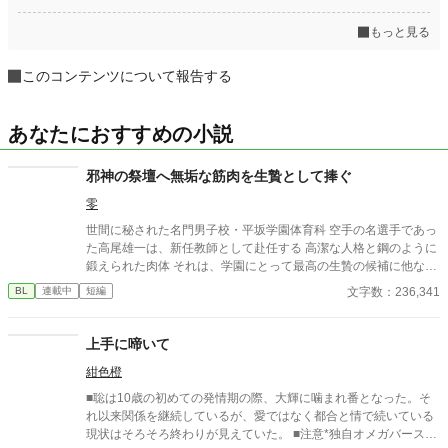
もっと見る
このコンテンツについて報告する
あなたにおすすめの小説
邪神の祭壇へ無垢な筋肉を生贄として捧ぐ
零
世間に秘された名門男子校・平坂学園体育科 空手の名選手であっ
た高尾雄一は、新任教師として赴任する 高潔な人格と鋼のように
鍛えられた肉体 それは、学園にとって最高の生贄の候補に他なら
なかった 至高の筋肉を持つ、精神を削られ意志をなくした青年を
文字数：236,341
BL
連載中
短編
太古の神に捧げるため、“水”、“風”、“土”の信奉者達が暗躍する 意
志をなくし筋肉の操り人形と化した“デク” 消える教師 山奥の男子
校で繰り広げられるダークファンタジー
上手に啼いて
紺色橙
■聡は10歳の初めての発情期の際、大輝に噛まれ番となった。そ
れ以来関係を継続しているが、愛ではなく都合と情で続いている
現状はそろそろ終わりが見えていた。 ■注意*独自オメガバース設