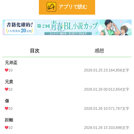
アプリで読む
登場人物
赤板 燈（あかいた・あかり）
赤板組の孫。切込隊長。
小柄で整った外見だが、前に立ち続けることでしか自分を保てない。
過去の被害を抱えながら、赤板を背負う覚悟を選ぶ。
目次
感想
木下 恒一（きのした・こういち）
兄弟盃
木下組の孫。
ヤクザの血を持たず、拾われ育てられた存在。
10
2026.01.25 23:16
4,858文字
任されたからではなく、自分の意志で燈の隣に立つ。
兄貴
赤板 浩哉（あかいた・ひろや）
10
2026.01.26 00:01
2,654文字
赤板組現組長。燈の父。
傷
温厚な口調の裏に、一切の情を挟まない判断力を持つ。
10
2026.01.26 10:57
1,767文字
木下 宣親（きのした・のぶちか）
距離
木下組当主。恒一の育ての親。
10
2026.01.26 15:33
3,696文字
恒一の価値観の原点となった人物。