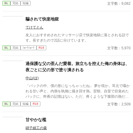
定。■『それは愛か本能か』と同じ世界設定です。関係は一切な
文字数：9,082
BL
完結
短編
し。
騙されて快楽地獄
てけてとん
友人におすすめされたマッサージ店で快楽地獄に落とされる話で
す。長すぎたので2話に分けています。
文字数：5,970
BL
完結
ｼｮｰﾄｼｮｰﾄ
R18
過保護な父の歪んだ愛着。旅立ちを控えた俺の身体は、
夜ごとに父の形で塗り潰される
中山(ほ)
「パックの中、僕の形になっちゃったね」 夢か現か。耳元で囁か
れる甘い声と、内側を執拗に掻き回す熱。翌朝、自室で目覚めた
パックに、昨夜の記憶はない。ただ、疼くような下腹部の熱だけ
が残っていた。 相談しようと向かった相手こそが、自分を侵食し
文字数：2,509
BL
完結
短編
R18
ている張本人だとも知らずに、パックは父の部屋の扉を開く。 こ
のお話はムーンライトでも投稿してます〜
甘やかな檻
硝子細工の森