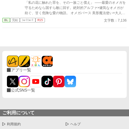
「私の花に触れた罪を、その一族ごと償え」 ――最愛のオメガを
守るためなら国すら敵に回す。絶対的アルファ×健気なオメガが
紡ぐ、甘く危険な愛の物語。 オメガバース 美形魔法使い×大人し
い異世界転移者元司書 魔法世界×獣人世界
文字数：7,136
BL
完結
ｼｮｰﾄｼｮｰﾄ
R15
アプリ一覧
公式SNS一覧
ご利用について
利用規約
ヘルプ