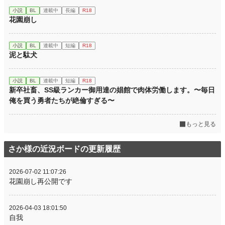
小説
BL
連載中
長編
R18
花園崩し
小説
BL
連載中
短編
R18
泥と駄犬
小説
BL
連載中
短編
R18
新卒社畜、SS級ランカー御用達の娼館で肉体労働します。〜毎日
俺を買う勇者たちが絶倫すぎる〜
もっと見る
さか様の近況ボードの更新履歴
2026-07-02 11:07:26
花園崩し再公開です
2026-04-03 18:01:50
自我