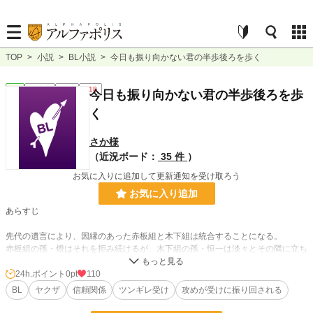
TOP
>
小説
>
BL小説
>
今日も振り向かない君の半歩後ろを歩く
BL
連載中
長編
R18
今日も振り向かない君の半歩後ろを歩
く
さか様
（近況ボード：
35 件
）
お気に入りに追加して更新通知を受け取ろう
お気に入り追加
あらすじ
先代の遺言により、因縁のあった赤板組と木下組は統合することになる。
赤板組の孫・燈はそれを拒み続けるが、木下組の孫・恒一は淡々とその隣に立ち
続ける。
過去の傷と現在の暴力の中で、二人は「前に立つ者」と「守る者」へと配置され
24h.ポイント
0pt
110
ていく。
BL
ヤクザ
信頼関係
ツンギレ受け
攻めが受けに振り回される
⸻