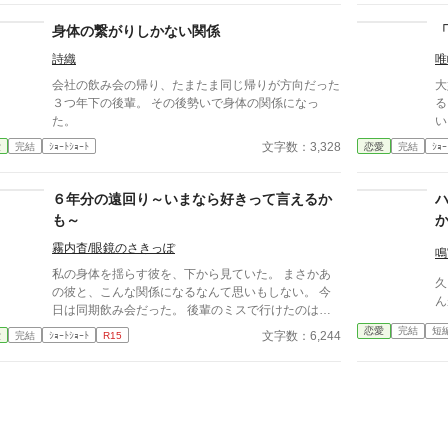
もある日トイレであたしはアレが来そうなのになかな
て
か来ないのも気にもせずスカートのファスナーを上げ
ス
身体の繋がりしかない関係
ると‥‥‥ 「うそっ！ お腹が出て来てる!?」 お姉
言
詩織
唯
ちゃんの秘密の悩みです。
だ
運
会社の飲み会の帰り、たまたま同じ帰りが方向だった
大
車
３つ年下の後輩。 その後勢いで身体の関係になっ
る
二
た。
い
ン
あ
文字数：3,328
愛
完結
ｼｮｰﾄｼｮｰﾄ
恋愛
完結
ｼｮｰ
い
も
６年分の遠回り～いまなら好きって言えるか
も～
霧内杳/眼鏡のさきっぽ
鳴
私の身体を揺らす彼を、下から見ていた。 まさかあ
久
の彼と、こんな関係になるなんて思いもしない。 今
ん
日は同期飲み会だった。 後輩のミスで行けたのは本
当に最後。 飲み足りないという私に彼は付き合って
恋愛
完結
短
文字数：6,244
愛
完結
ｼｮｰﾄｼｮｰﾄ
R15
くれた。 彼とは入社当時、部署は違ったが同じ仕事
に携わっていた。 きっとあの頃のわたしは、彼が好
きだったんだと思う。 けれど仕事で負けたくないな
んて私のちっぽけなプライドのせいで、その一線は越
えられなかった。 でも、あれから変わった私な
ら……。 ****** 2021/05/29 公開 ****** 表紙 いも