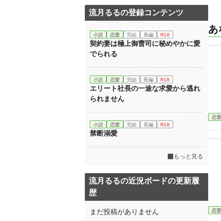
流月るるの登録コンテンツ
あ
小説
恋愛
完結
長編
R18
契約妻は極上御曹司に秘めやかに愛
でられる
小説
恋愛
完結
長編
R18
エリート社長の一途な求愛から逃れ
られません
恋
小説
恋愛
完結
長編
R18
禁断溺愛
もっと見る
流月るるの近況ボードの更新履
歴
恋
まだ投稿がありません