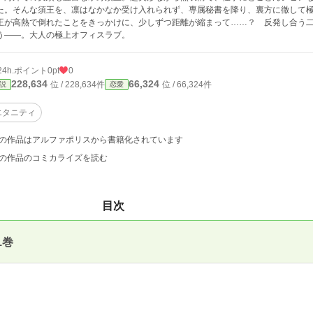
た。そんな須王を、凛はなかなか受け入れられず、専属秘書を降り、裏方に徹して
王が高熱で倒れたことをきっかけに、少しずつ距離が縮まって……？ 反発し合う
う――。大人の極上オフィスラブ。
24h.ポイント
0pt
0
228,634
66,324
位 / 228,634件
位 / 66,324件
説
恋愛
エタニティ
の作品はアルファポリスから書籍化されています
の作品のコミカライズを読む
目次
1巻