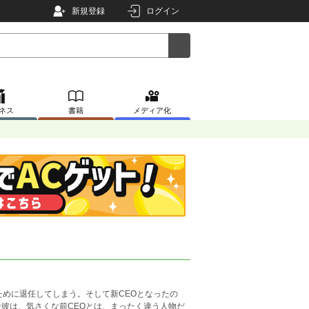
新規登録
ログイン
ネス
書籍
メディア化
ために退任してしまう。そして新CEOとなったの
彼は、気さくな前CEOとは、まったく違う人物だ