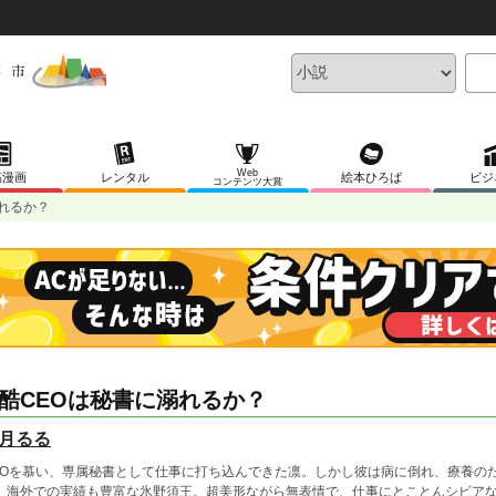
Web
稿漫画
レンタル
絵本ひろば
ビジ
コンテンツ大賞
れるか？
酷CEOは秘書に溺れるか？
月るる
EOを慕い、専属秘書として仕事に打ち込んできた凛。しかし彼は病に倒れ、療養の
、海外での実績も豊富な氷野須王。超美形ながら無表情で、仕事にとことんシビアな