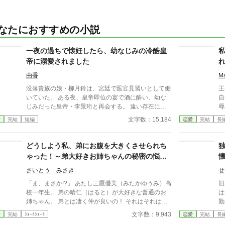
なたにおすすめの小説
一夜の過ちで懐妊したら、幼なじみの冷酷皇
帝に溺愛されました
由香
M
没落貴族の娘・柳月鈴は、宮廷で医官見習いとして働
王
いていた。 ある夜、皇帝即位の宴で酒に酔い、幼な
自
じみだった皇帝・李景珩と再会する。 遠い存在にな
辱
ったはずの彼。 けれど、その夜をきっかけに月鈴の
の
文字数：15,184
愛
完結
短編
恋愛
完結
長
運命は大きく動き出す。 冷酷と恐れられる皇帝が、
が
なぜか彼女だけには甘すぎて――。
じ
そ
どうしよう私、弟にお腹を大きくさせられち
の
ゃった！～弟大好きお姉ちゃんの秘密の悩み
実
～
せ
さいとう みさき
せ
の
「ま、まさか!?」 あたし三鷹優美（みたかゆうみ）高
旧
校一年生。 弟の晴仁（はると）が大好きな普通のお
は最高
姉ちゃん。 弟とは凄く仲が良いの！ それはそれはも
勤
のすごく‥‥‥ 「あん、晴仁いきなりそんなのお口
ら
文字数：9,943
愛
完結
ｼｮｰﾄｼｮｰﾄ
恋愛
完結
長
に入らないよぉ～♡」 そんな関係のあたしたち。 で
に