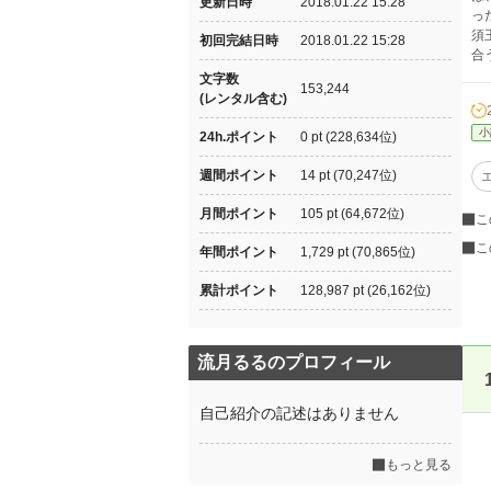
更新日時
2018.01.22 15:28
っ
須
初回完結日時
2018.01.22 15:28
合
文字数
153,244
(レンタル含む)
小
24h.ポイント
0 pt (228,634位)
週間ポイント
14 pt (70,247位)
月間ポイント
105 pt (64,672位)
こ
こ
年間ポイント
1,729 pt (70,865位)
累計ポイント
128,987 pt (26,162位)
流月るるのプロフィール
自己紹介の記述はありません
もっと見る