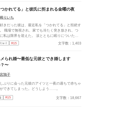
いるとボサボサ頭のマスク姿の男がAEDを持ってバ
に乗り込んできた。 受け取ろうとすると邪魔だと
「つかれてる」と彼氏に拒まれる金曜の夜
われる。 そして、月のことを『チビ団子』と呼ん
崎りいち
のだ。 医療従事者と思われるボサボサマスク男は
転手の処置をして、月が文句を言う間もなく、救急
好きだった彼は、最近私を「つかれてる」と拒絶す
に同乗して去ってしまった。 最悪の出会いをし、
。 職場で無視され、家でも冷たく突き放され、つ
度と会いたくない相手の正体は⁇ 作品はフィクショ
に私は限界を迎えた。 涙とともに眠りについた、
です。 本来の仕事内容とは異なる描写があると思
る金曜日の夜。 変わり果てた二人の関係は、予想
文字数：1,403
ﾄｼｮｰﾄ
R15
ます。
しない結末を迎える。
ハメられ婚〜最低な元彼とでき婚します
か？〜
宮鶉子
しぶりに会った元彼のアイツと一夜の過ちで赤ちゃ
ができてしまった。どうしよう……。
文字数：18,667
編
R15