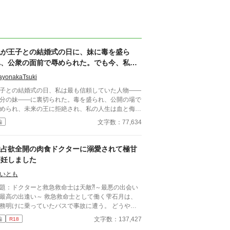
私が王子との結婚式の日に、妹に毒を盛ら
れ、公衆の面前で辱められた。でも今、私は
時を戻し、運命を変えに来た。
ayonakaTsuki
子との結婚式の日、私は最も信頼していた人物――
分の妹――に裏切られた。毒を盛られ、公開の場で
められ、未来の王に拒絶され、私の人生は血と侮辱
中でそこで終わったかのように思えた。しかし、死
文字数：77,634
編
私を迎えたとき、不可能なことが起きた――私は同
回廊で、祭壇の前で目を覚まし、あらゆる涙、嘘、
して一撃の記憶をそのまま覚えていた。今、二度目
独占欲全開の肉食ドクターに溺愛されて極甘
チャンスを得た私は、ただ一つの使命を持つ――真
懐妊しました
を突き止め、奪われたものを取り戻し、私を破滅さ
た者たちにその代償を払わせる。もはや、何も以前
いとも
ままではない。何も許されない。
題：ドクターと救急救命士は天敵⁈～最悪の出会い
の出逢い～ 救急救命士として働く雫石月は、
務明けに乗っていたバスで事故に遭う。 どうや
、バスの運転手が体調不良になったようだ。 乗客
文字数：137,427
編
R18
AEDを探してきてもらうように頼み、救助活動をし