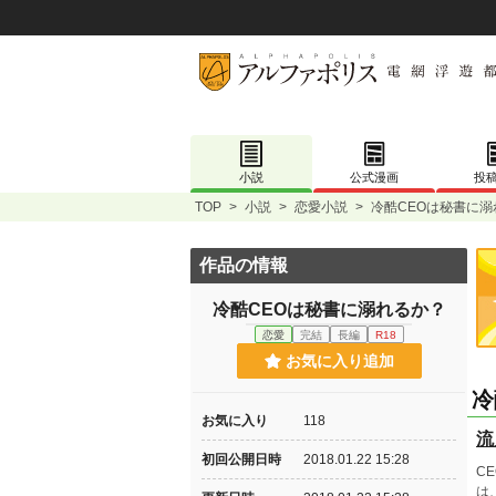
小説
公式漫画
投
TOP
>
小説
>
恋愛小説
>
冷酷CEOは秘書に溺
作品の情報
冷酷CEOは秘書に溺れるか？
恋愛
完結
長編
R18
お気に入り追加
冷
お気に入り
118
流
初回公開日時
2018.01.22 15:28
C
は