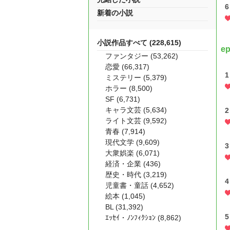
6
新着の小説
小説作品すべて (228,615)
e
ファンタジー (53,262)
恋愛 (66,317)
1
ミステリー (5,379)
ホラー (8,500)
SF (6,731)
キャラ文芸 (5,634)
2
ライト文芸 (9,592)
青春 (7,914)
現代文学 (9,609)
3
大衆娯楽 (6,071)
経済・企業 (436)
歴史・時代 (3,219)
4
児童書・童話 (4,652)
絵本 (1,045)
BL (31,392)
5
ｴｯｾｲ・ﾉﾝﾌｨｸｼｮﾝ (8,862)