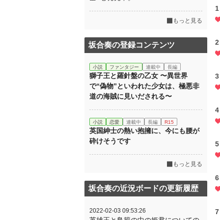
1
もっと見る
2
坂合奏の登録コンテンツ
小説
ファンタジー
連載中
長編
獅子王と羅針盤の乙女 〜異世界
3
で“偽物”といわれた少女は、極悪非
道の海賊に見いだされる〜
4
小説
恋愛
連載中
長編
R15
英国紳士の熱い抱擁に、今にも腰が
砕けそうです
5
もっと見る
6
坂合奏の近況ボードの更新履歴
2022-02-03 09:53:26
7