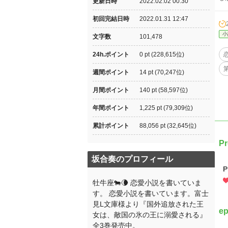
更新日時
2022.02.02 00:30
初回完結日時
2022.01.31 12:47
小
文字数
101,478
24h.ポイント
0 pt (228,615位)
週間ポイント
14 pt (70,247位)
月間ポイント
140 pt (58,597位)
年間ポイント
1,225 pt (79,309位)
累計ポイント
88,056 pt (32,645位)
Pr
坂合奏のプロフィール
P
牡牛座🐄🌘 恋愛小説を書いていま
す。 恋愛小説を書いています。富士
見L文庫様より『国外追放された王
e
女は、敵国の氷の王に溺愛される』
全3巻発売中。