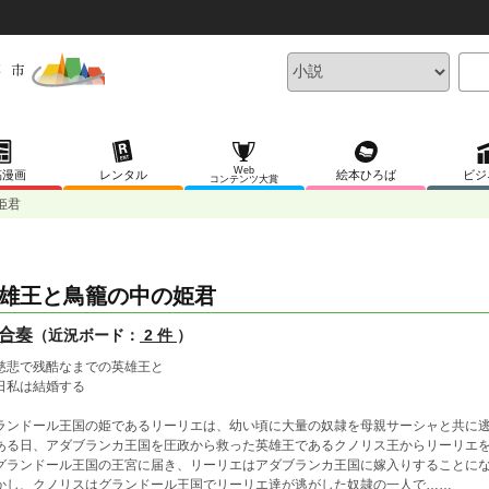
Web
稿漫画
レンタル
絵本ひろば
ビジ
コンテンツ大賞
姫君
雄王と鳥籠の中の姫君
合奏
（近況ボード：
2 件
）
慈悲で残酷なまでの英雄王と
日私は結婚する
ランドール王国の姫であるリーリエは、幼い頃に大量の奴隷を母親サーシャと共に
ある日、アダブランカ王国を圧政から救った英雄王であるクノリス王からリーリエ
グランドール王国の王宮に届き、リーリエはアダブランカ王国に嫁入りすることに
かし、クノリスはグランドール王国でリーリエ達が逃がした奴隷の一人で……