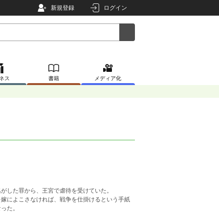
新規登録
ログイン
ネス
書籍
メディア化
逃がした罪から、王宮で虐待を受けていた。
を嫁によこさなければ、戦争を仕掛けるという手紙
なった。