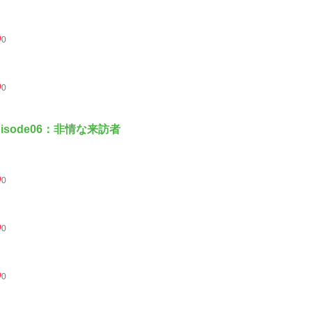
0
0
pisode06：非情な来訪者
0
0
0