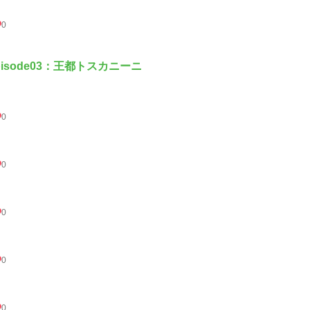
0
pisode03：王都トスカニーニ
0
0
0
0
0