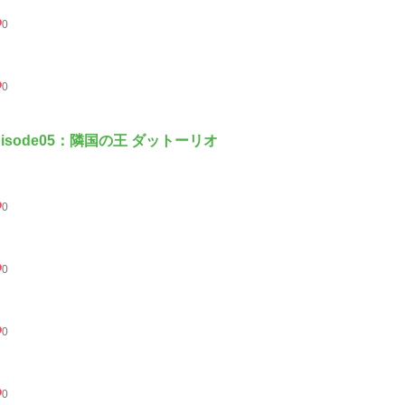
0
0
pisode05：隣国の王 ダットーリオ
0
0
0
0