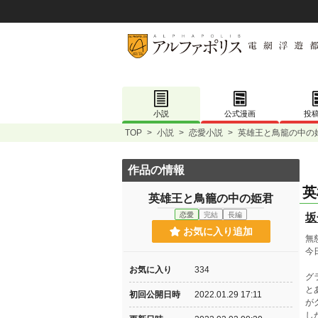
小説
公式漫画
投
TOP
>
小説
>
恋愛小説
>
英雄王と鳥籠の中の
作品の情報
英
英雄王と鳥籠の中の姫君
恋愛
完結
長編
坂
お気に入り追加
無
今
お気に入り
334
グ
と
初回公開日時
2022.01.29 17:11
が
し