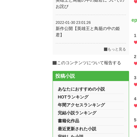
英雄王と鳥籠の中の姫君についての
お詫び
e
2022-01-30 23:01:26
新作公開【英雄王と鳥籠の中の姫
君】
1
もっと見る
2
このコンテンツについて報告する
投稿小説
3
あなたにおすすめの小説
HOTランキング
4
年間アクセスランキング
完結小説ランキング
5
書籍化作品
最近更新された小説
完結した小説