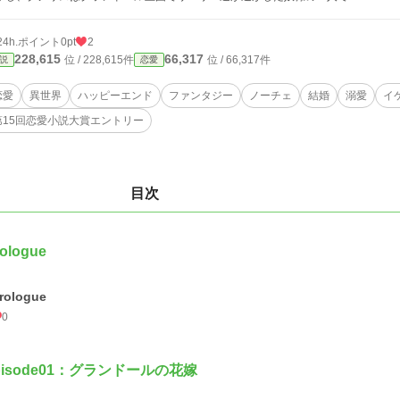
24h.ポイント
0pt
2
228,615
66,317
位 / 228,615件
位 / 66,317件
説
恋愛
恋愛
異世界
ハッピーエンド
ファンタジー
ノーチェ
結婚
溺愛
イ
第15回恋愛小説大賞エントリー
目次
ologue
rologue
0
pisode01：グランドールの花嫁