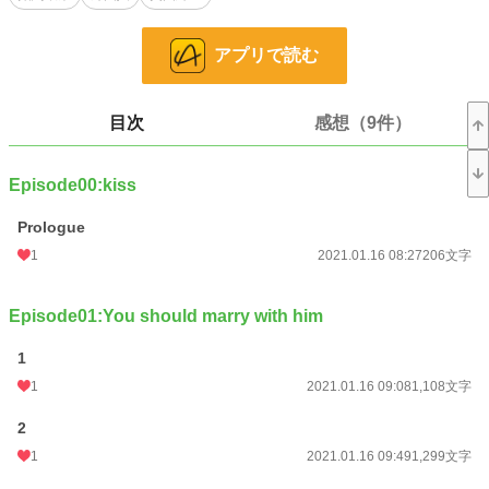
小説
29,959 位 / 228,730 件
アプリで読む
恋愛
12,810 位 / 66,355 件
お気に入り
234
目次
感想（9件）
24h.ポイント
14 pt
文字数
125,744
Episode00:kiss
更新日時
2021.02.22 21:31
Prologue
初回公開日時
2021.01.16 08:05
1
2021.01.16 08:27
206文字
週間ポイント
42 pt (48,661 位)
Episode01:You should marry with him
月間ポイント
56 pt (77,878 位)
1
年間ポイント
1,379 pt (76,372 位)
1
2021.01.16 09:08
1,108文字
累計ポイント
153,420 pt (23,598 位)
2
1
2021.01.16 09:49
1,299文字