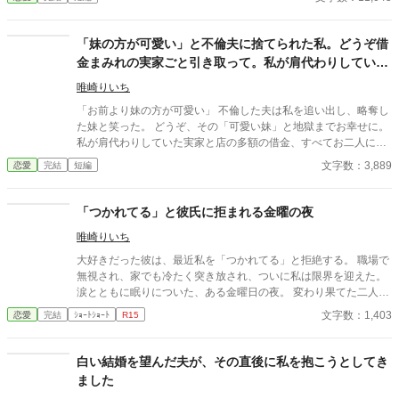
胸キュンが止まらない物語。
「妹の方が可愛い」と不倫夫に捨てられた私。どうぞ借
金まみれの実家ごと引き取って。私が肩代わりしていた
負債、すべてお二人に引き継いでおきました
唯崎りいち
「お前より妹の方が可愛い」 不倫した夫は私を追い出し、略奪し
た妹と笑った。 どうぞ、その「可愛い妹」と地獄までお幸せに。
私が肩代わりしていた実家と店の多額の借金、すべてお二人に引
き継いでおきましたから。 「財布」を失った元夫と、逃げ場を失
文字数：3,889
恋愛
完結
短編
った妹。 身の丈に合わない贅沢を望んだ寄生虫たちの、惨めな末
路を特等席で眺めさせていただきます。
「つかれてる」と彼氏に拒まれる金曜の夜
唯崎りいち
大好きだった彼は、最近私を「つかれてる」と拒絶する。 職場で
無視され、家でも冷たく突き放され、ついに私は限界を迎えた。
涙とともに眠りについた、ある金曜日の夜。 変わり果てた二人の
関係は、予想もしない結末を迎える。
文字数：1,403
恋愛
完結
ｼｮｰﾄｼｮｰﾄ
R15
白い結婚を望んだ夫が、その直後に私を抱こうとしてき
ました