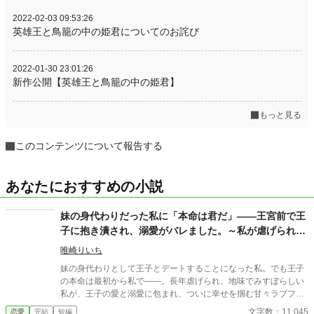
2022-02-03 09:53:26
英雄王と鳥籠の中の姫君についてのお詫び
2022-01-30 23:01:26
新作公開【英雄王と鳥籠の中の姫君】
もっと見る
このコンテンツについて報告する
あなたにおすすめの小説
妹の身代わりだった私に「本命は君だ」――王宮前で王
子に抱き潰され、溺愛がバレました。～私が虐げられる
きっかけになった少年が、私と王子を結び付
唯崎りいち
妹の身代わりとして王子とデートすることになった私。でも王子
の本命は最初から私で――。長年虐げられ、地味でみすぼらしい
私が、王子の愛と溺愛に包まれ、ついに幸せを掴む甘々ラブファ
ンタジー。妹や家族との誤解、影武者の存在も絡み、ハラハラと
文字数：11,045
恋愛
完結
短編