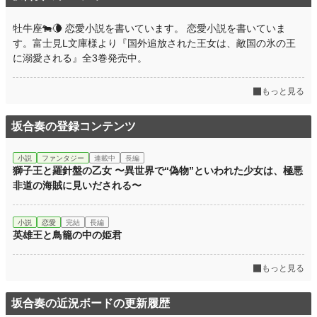
牡牛座🐄🌘 恋愛小説を書いています。 恋愛小説を書いていま
す。富士見L文庫様より『国外追放された王女は、敵国の氷の王
に溺愛される』全3巻発売中。
もっと見る
坂合奏の登録コンテンツ
小説
ファンタジー
連載中
長編
獅子王と羅針盤の乙女 〜異世界で“偽物”といわれた少女は、極悪
非道の海賊に見いだされる〜
小説
恋愛
完結
長編
英雄王と鳥籠の中の姫君
もっと見る
坂合奏の近況ボードの更新履歴