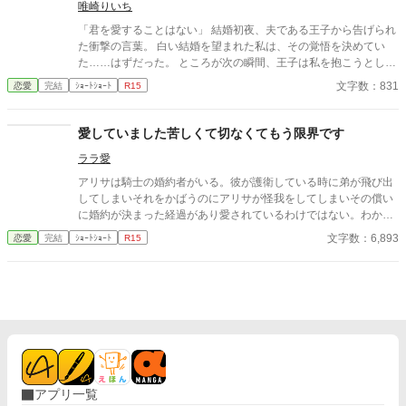
唯崎りいち
「君を愛することはない」 結婚初夜、夫である王子から告げられ
た衝撃の言葉。 白い結婚を望まれた私は、その覚悟を決めてい
た……はずだった。 ところが次の瞬間、王子は私を抱こうとして
くる。 「待ってください！ あなた、私を愛さないと言いました
文字数：831
恋愛
完結
ｼｮｰﾄｼｮｰﾄ
R15
よね？」 愛するつもりはないのに、なぜ身体の関係だけ求めるの
か。 問い詰める私に、王子は驚きの秘密を明かす。 「興奮しすぎ
ると、僕の心臓が止まるかもしれないんだ」 ……それ、絶対に我
愛していました苦しくて切なくてもう限界です
慢しなきゃいけないやつでは！？ 愛されない花嫁になるはずが、
ララ愛
なぜか命がけで溺愛されることになりました。 転生者令嬢と、恋
心をこじらせた王子の勘違いラブコメディ。
アリサは騎士の婚約者がいる。彼が護衛している時に弟が飛び出
してしまいそれをかばうのにアリサが怪我をしてしまいその償い
に婚約が決まった経過があり愛されているわけではない。わかっ
ていたのに彼が優しい眼で女騎士の同期と一緒にいる時苦しくて
文字数：6,893
恋愛
完結
ｼｮｰﾄｼｮｰﾄ
R15
たまらない・・・切ないのは私だけが愛しているから切なくても
う限界・・・
アプリ一覧