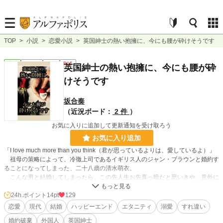
TOP
>
小説
>
恋愛小説
>
英国紳士の熱い抱擁に、今にも腰が砕けそうです
恋愛
連載中
長編
R15
英国紳士の熱い抱擁に、今にも腰が砕
けそうです
坂合奏
（近況ボード：
2 件
）
お気に入りに追加して更新通知を受け取ろう
お気に入り追加
「I love much more than you think（君が思っているよりは、愛しているよ）」
祖母の策略によって、冷徹上司であるイギリス人のジャン・ブラウンと婚約す
ることになってしまった、二十八歳の清水萌衣。
こんな男と結婚してしまったら、この先人生お先真っ暗だと思いきや、意外に
もジャンは恋人に甘々の男で……。
あまりの熱い抱擁に、今にも腰が砕けそうです。
24h.ポイント
14pt
129
恋愛
現代
結婚
ハッピーエンド
エタニティ
溺愛
すれ違い
※物語の都合で軽い性描写が2～3ページほどあります。
婚約破棄
外国人
英国紳士