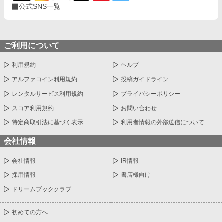
公式SNS一覧
───精霊王の名を呼んだ。 ※本作を読んでご気分を害される可能
性がありますので、閲覧注意です(詳しくは感想欄の方をご参照し
てください) ※息抜き作品です。クオリティはそこまで高くあり
ません。 ※本作のざまぁは物理です。社会的制裁などは特にあり
ません。 ※hotランキング一位ありがとうございます(2020/12/01)
ご利用について
利用規約
ヘルプ
アルファコイン利用規約
投稿ガイドライン
レンタルサービス利用規約
プライバシーポリシー
スコア利用規約
お問い合わせ
特定商取引法に基づく表示
利用者情報の外部送信について
会社情報
会社情報
IR情報
採用情報
書店様向け
ドリームブッククラブ
初めての方へ