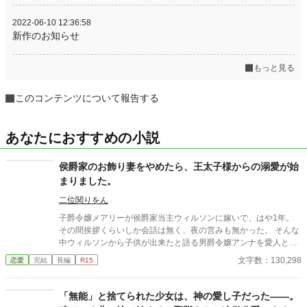
2022-06-10 12:36:58
新作のお知らせ
もっと見る
このコンテンツについて報告する
あなたにおすすめの小説
侯爵家のお飾り妻をやめたら、王太子様からの溺愛が始
まりました。
二位関りをん
子爵令嬢メアリーが侯爵家当主ウィルソンに嫁いで、はや1年。
その間挨拶くらいしか会話は無く、夜の営みも無かった。 そんな
中ウィルソンから子供が出来たと語る男爵令嬢アンナを愛人とし
て迎えたいと言われたメアリーはショックを受ける。しかもアン
文字数：130,298
恋愛
完結
長編
R15
ナはウィルソンにメアリーを陥れる嘘を付き、ウィルソンはそれ
を信じていたのだった。 ある日、色々あって職業案内所へ訪れた
メアリーは秒速で王宮の女官に合格。結婚生活は1年を過ぎ、離
「無能」と捨てられた少女は、神の愛し子だった――。
婚成立の条件も整っていたため、メアリーは思い切ってウィルソ