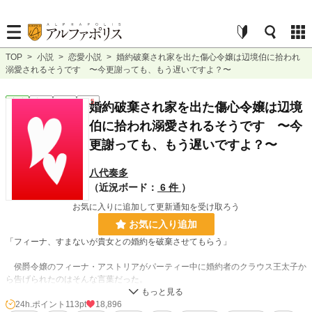
TOP
>
小説
>
恋愛小説
>
婚約破棄され家を出た傷心令嬢は辺境伯に拾われ
溺愛されるそうです 〜今更謝っても、もう遅いですよ？〜
恋愛
完結
長編
R15
婚約破棄され家を出た傷心令嬢は辺境
伯に拾われ溺愛されるそうです 〜今
更謝っても、もう遅いですよ？〜
八代奏多
（近況ボード：
6 件
）
お気に入りに追加して更新通知を受け取ろう
お気に入り追加
「フィーナ、すまないが貴女との婚約を破棄させてもらう」
侯爵令嬢のフィーナ・アストリアがパーティー中に婚約者のクラウス王太子か
ら告げられたのはそんな言葉だった。
その王太子は隣に寄り添う公爵令嬢に愛おしげな視線を向けていて、フィーナ
24h.ポイント
113pt
18,896