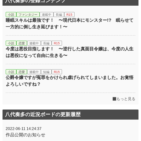
八代奏多の登録コンテンツ
小説
ファンタジー
連載中
長編
R15
睡眠スキルは最強です！ 〜現代日本にモンスター!? 眠らせて
一方的に倒し生き延びます！〜
小説
恋愛
連載中
長編
R15
今度は悪役目指します！ 〜逆行した真面目令嬢は、今度の人生
は悪役になって自由に生きる〜
小説
恋愛
連載中
短編
R15
公爵令嬢ですが冤罪をかけられ虐げられてしまいました。お覚悟
よろしいですね？
もっと見る
八代奏多の近況ボードの更新履歴
2022-06-11 14:24:37
作品公開のお知らせ