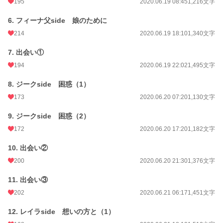
195
2020.06.19 08:45
1,216文字
更新日時
2021.10.05 18:00
6. フィーナ父side 娘のために
初回公開日時
2020.06.17 21:02
214
2020.06.19 18:10
1,340文字
初回完結日時
2021.05.29 18:29
7. 出会い①
週間ポイント
707 pt (11,538 位)
194
2020.06.19 22:02
1,495文字
月間ポイント
3,617 pt (10,715 位)
8. ジークside 困惑（1）
年間ポイント
62,647 pt (8,806 位)
173
2020.06.20 07:20
1,130文字
累計ポイント
6,169,332 pt (558 位)
9. ジークside 困惑（2）
172
2020.06.20 17:20
1,182文字
10. 出会い②
200
2020.06.20 21:30
1,376文字
11. 出会い③
202
2020.06.21 06:17
1,451文字
12. レイラside 想いの方と（1）