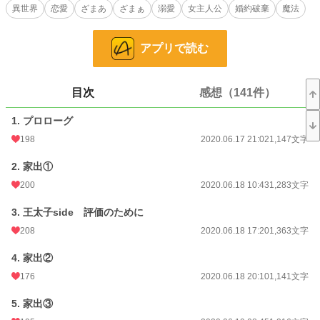
が捨てられたのは明らかだった。
異世界
恋愛
ざまあ
ざまぁ
溺愛
女主人公
婚約破棄
魔法
フィーナは失意してパーティー会場から逃げるように抜け出す。
アプリで読む
そして、婚約破棄されてしまった自分のせいで家族に迷惑がかからないように
侯爵家当主の父に勘当するようにお願いした。
目次
感想（141件）
そうして身分を捨てたフィーナは生活費を稼ぐために魔法技術が発達していな
い隣国に渡ろうとするも、道中で魔物に襲われて意識を失ってしまう。
1. プロローグ
死にたくないと思いながら目を開けると、若い男に助け出されていて……
198
2020.06.17 21:02
1,147文字
2. 家出①
※小説家になろう様・カクヨム様でも公開しております。
200
2020.06.18 10:43
1,283文字
小説
10,363 位 / 228,862 件
3. 王太子side 評価のために
恋愛
4,670 位 / 66,381 件
208
2020.06.18 17:20
1,363文字
お気に入り
5,433
4. 家出②
176
2020.06.18 20:10
1,141文字
24h.ポイント
113 pt
文字数
5. 家出③
195,636