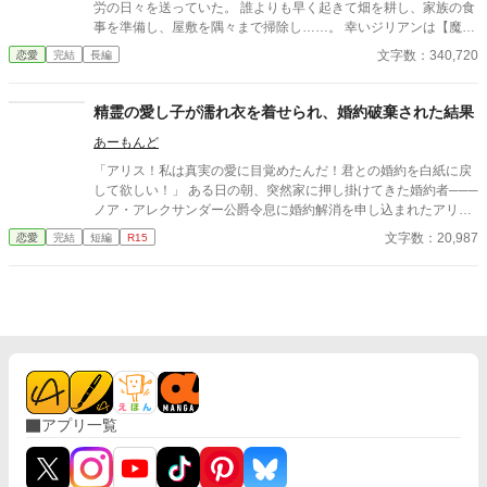
労の日々を送っていた。 誰よりも早く起きて畑を耕し、家族の食
事を準備し、屋敷を隅々まで掃除し……。 幸いジリアンは【魔
法】が使えたので、一人でも仕事をこなすことができていた。 あ
文字数：340,720
恋愛
完結
長編
る夏の日、彼女の運命を大きく変える出来事が起こる。 一人の客
人をもてなしたのだ。 その客人は戦争の英雄クリフォード・マク
リーン侯爵の使いであり、ジリアンが【魔法の天才】であること
精霊の愛し子が濡れ衣を着せられ、婚約破棄された結果
に気づくのだった。 【魔法】が『武器』ではなく『生活』のため
あーもんど
に使われるようになる時代の転換期に、ジリアンは戦争の英雄の
養女として迎えられることになる。 彼女は「働かせてください」
「アリス！私は真実の愛に目覚めたんだ！君との婚約を白紙に戻
と訴え続けた。そうしなければ、追い出されると思ったから。 そ
して欲しい！」 ある日の朝、突然家に押し掛けてきた婚約者───
んな彼女に、周囲の大人たちは目一杯の愛情を注ぎ続けた。 そし
ノア・アレクサンダー公爵令息に婚約解消を申し込まれたアリ
て、ジリアンは少しずつ子供らしさを取り戻していく。 やがてジ
ス・ベネット伯爵令嬢。 婚約解消に同意したアリスだったが、ノ
文字数：20,987
恋愛
完結
短編
R15
リアンは１７歳に成長し、新しく設立された王立魔法学院に入学
アに『解消理由をそちらに非があるように偽装して欲しい』と頼
することに。 ところが、マクリーン侯爵は渋い顔で、 「男子生徒
まれる。 当然ながら、アリスはそれを拒否。 他に女を作って、婚
と目を合わせるな。微笑みかけるな」と言うのだった。 学院には
約解消を申し込まれただけでも屈辱なのに、そのうえ解消理由を
幼馴染の謎の少年アレンや、かつてジリアンをこき使っていた腹
偽装するなど有り得ない。 『そこをなんとか······』と食い下がる
違いの姉もいて──。 ☆第２部完結しました☆
ノアをアリスは叱咤し、屋敷から追い出した。 その数日後、アカ
デミーの卒業パーティーへ出席したアリスはノアと再会する。 彼
の隣には想い人と思われる女性の姿が·····。 『まだ正式に婚約解
消した訳でもないのに、他の女とパーティーに出席するだなんて·
····』と呆れ返るアリスに、ノアは大声で叫んだ。 「アリス・ベ
アプリ一覧
ネット伯爵令嬢！君との婚約を破棄させてもらう！婚約者が居な
がら、他の男と寝た君とは結婚出来ない！」 濡れ衣を着せられた
アリスはノアを冷めた目で見つめる。 ······もう我慢の限界です。
この男にはほとほと愛想が尽きました。 復讐を誓ったアリスは─