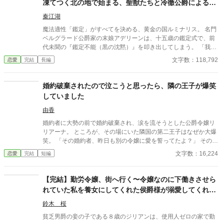
凍てつく北の地で始まる、聖獣たちと冷徹公爵による
ンに離婚届をつきつけた。 そして王宮の女官になったメアリー
「世界一過保護な」逆転生活。
は、王太子レアードからある提案を受けて……？ ※世界観などゆ
秦江湖
るゆるです。温かい目で見てください
魔法適性「鑑定」がすべてを決める、黄金の国ルミナリス。 名門
ベルグラード公爵家の末娘アデリーンは、十五歳の鑑定式で、前
代未聞の『鑑定不能（黒の沈黙）』を叩き出してしまう。 「我が
家の恥さらしめ。二度とその顔を見せるな」 第一王子からは婚約
文字数：118,792
恋愛
完結
長編
破棄を突きつけられ、最愛の三人の兄たちからも冷酷な言葉とと
もに、極寒の地「ノースガル公国」へ追放を言い渡されたアデリ
ーン。 着の身着のままで雪原に放り出された彼女が出会ったの
婚約破棄されたので泣こうと思ったら、隣の王子が爆笑
は、一匹の衰弱した仔狼――それは、人間には決して懐かないは
していました
ずの『伝説の聖獣』だった。 「鑑定不能」の正体は、魔力ゼロな
どではなく、聖獣と心を通わせる唯一の力『調律師』の証。 行き
由香
倒れたアデリーンを救ったのは、誰もが恐れる氷の公爵ゼノス
婚約者に大勢の前で婚約破棄され、涙を流そうとした公爵令嬢リ
で……。 「こんなに尊い存在を捨てるとは、黄金の国の連中は正
リアーナ。 ところが、その場にいた隣国の第二王子はなぜか大爆
気か？」 「聖獣も、私も……お前を離すつもりはない」 氷の公爵
笑。 「その婚約者、昨日も別の令嬢に愛を誓ってたよ？」 その一
に拾われ、聖獣たちに囲まれ、これまでの不遇が嘘のような「極
言から、元婚約者の嘘は次々と暴かれ、自滅の連続！ 泣くはずだ
文字数：16,224
恋愛
完結
短編
上溺愛」を享受するアデリーン。 一方で、彼女を捨てた黄金の国
った婚約破棄は、笑いと溺愛にあふれた人生逆転劇の幕開けだっ
は、聖獣の加護を失い崩壊の危機に直面していた。 慌ててアデリ
た。
ーンを連れ戻そうとする身勝手な王族たち。 しかし、彼らの前に
【完結】勤労令嬢、街へ行く〜令嬢なのに下働きさせら
は「復讐」の準備を終えたアデリーンの兄たちが立ちはだかる。
れていた私を養女にしてくれた侯爵様が溺愛してくれる
「遅いよ。僕らのかわいい妹を泣かせた罪、一生かけて償っても
らうからね」 これは、すべてを失った少女が、真の居場所と愛を
ので、国いちばんのレディを目指します〜
鈴木 桜
見つけるまでの物語。
貧乏男爵の妾の子である８歳のジリアンは、使用人ゼロの家で勤