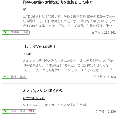
底知れぬ静かな波長は、世界で唯一、彼の苦痛を完全に溶かすこ
邪神の祭壇へ無垢な筋肉を生贄として捧ぐ
とができるものだった。 「お前は、俺の専属の導き手になるん
零
だ」 痛みを癒やしたことで、冷酷なはずの最強教官から底なしの
執着と溺愛を向けられるようになり――！？ 孤独な二人の魂が共
世間に秘された名門男子校・平坂学園体育科 空手の名選手であっ
鳴する、極上の救済と溺愛の学園ファンタジー。 ※センチネルバ
た高尾雄一は、新任教師として赴任する 高潔な人格と鋼のように
ースをベースにした独自設定（特異覚醒者×導き手）です。
鍛えられた肉体 それは、学園にとって最高の生贄の候補に他なら
なかった 至高の筋肉を持つ、精神を削られ意志をなくした青年を
文字数：236,341
BL
連載中
短編
太古の神に捧げるため、“水”、“風”、“土”の信奉者達が暗躍する 意
志をなくし筋肉の操り人形と化した“デク” 消える教師 山奥の男子
校で繰り広げられるダークファンタジー
【bl】砕かれた誇り
perari
アルファの幼馴染と淫らに絡んだあと、彼は医者を呼んで、私の
印を消させた。 「来月結婚するんだ。君に誤解はさせたくな
い。」 「あいつは嫉妬深い。泣かせるわけにはいかない。」 「君
ももう年頃の残り物のオメガだろ？ 俺の印をつけたまま、他の
文字数：15,423
BL
完結
短編
アルファとお見合いするなんてありえない。」 彼は冷たく、けれ
どどこか薄情な笑みを浮かべながら、一枚の小切手を私に投げ渡
す。 「長い間、俺に従ってきたんだから、君を傷つけたりはしな
オメガなパパとぼくの話
い。」 「結婚の日には招待状を送る。必ず来て、席につけよ。」
キサラギムツキ
--- いくつかのコメントを拝見し、大変申し訳なく思っておりま
す。 私は現在日本語を勉強しており、この文章はAI作品ではあり
タイトルのままオメガなパパと息子の日常話。
ませんが、 一部に翻訳ソフトを使用しています。 もし読んでくだ
文字数：2,236
BL
完結
短編
R15
さる中で日本語のおかしな点をご指摘いただけましたら、 本当に
ありがたく思います。