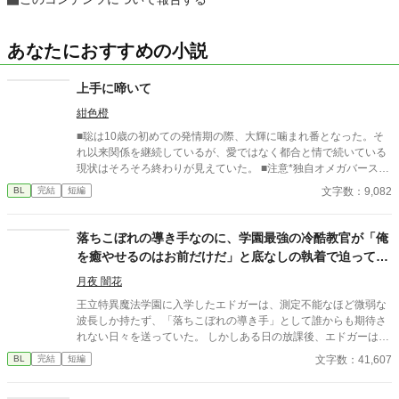
あなたにおすすめの小説
上手に啼いて
紺色橙
■聡は10歳の初めての発情期の際、大輝に噛まれ番となった。そ
れ以来関係を継続しているが、愛ではなく都合と情で続いている
現状はそろそろ終わりが見えていた。 ■注意*独自オメガバース設
定。■『それは愛か本能か』と同じ世界設定です。関係は一切な
文字数：9,082
BL
完結
短編
し。
落ちこぼれの導き手なのに、学園最強の冷酷教官が「俺
を癒やせるのはお前だけだ」と底なしの執着で迫ってき
ます
月夜 闇花
王立特異魔法学園に入学したエドガーは、測定不能なほど微弱な
波長しか持たず、「落ちこぼれの導き手」として誰からも期待さ
れない日々を送っていた。 しかしある日の放課後、エドガーは学
園で最も恐れられる最強の戦闘魔術教官、レオン・ヴァレンタイ
文字数：41,607
BL
完結
短編
ンの秘密を知ってしまう。 強大すぎる魔力ゆえに、五感が暴走す
る「過負荷」の激痛に一人で耐え続けていたレオン。エドガーの