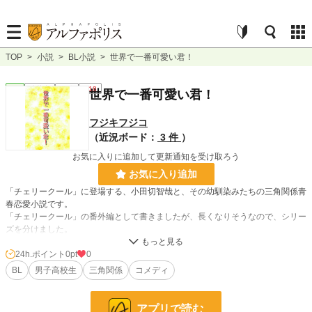
TOP
>
小説
>
BL小説
>
世界で一番可愛い君！
BL
連載中
長編
R18
世界で一番可愛い君！
フジキフジコ
（近況ボード：
3 件
）
お気に入りに追加して更新通知を受け取ろう
お気に入り追加
「チェリークール」に登場する、小田切智哉と、その幼馴染みたちの三角関係青
春恋愛小説です。
「チェリークール」の番外編として書きましたが、長くなりそうなので、シリー
ズを分けました。
全三部作の予定です。
「チェリークール」を読んでなくても、分かると思いますが、「チェリークー
24h.ポイント
0pt
0
ル」の登場人物も出ます。
BL
男子高校生
三角関係
コメディ
基本的にやりたい盛りの男子高校生のイチャイチャです。
アプリで読む
小説
228,792 位 / 228,792 件