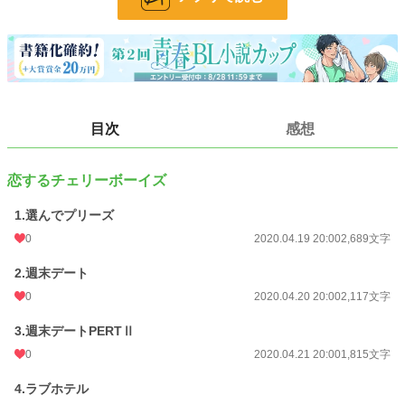
BL
31,419 位 / 31,419 件
お気に入り
12
24h.ポイント
0 pt
文字数
25,754
目次
感想
更新日時
2020.04.30 23:00
恋するチェリーボーイズ
初回公開日時
2020.04.19 20:00
1.選んでプリーズ
週間ポイント
0 pt (228,792 位)
0
2020.04.19 20:00
2,689文字
月間ポイント
7 pt (116,421 位)
2.週末デート
年間ポイント
154 pt (131,694 位)
0
2020.04.20 20:00
2,117文字
累計ポイント
8,420 pt (103,897 位)
3.週末デートPERTⅡ
0
2020.04.21 20:00
1,815文字
4.ラブホテル