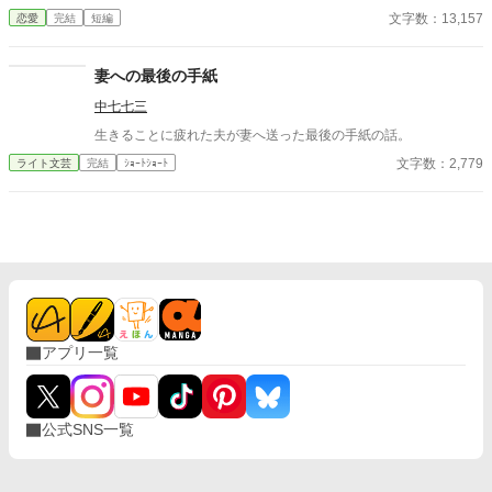
ら、私…」 ただのメイドなんかじゃ終わりたくない。 恋と欲望が
た夫は、妻に仕える侍女アリッサムから、いない月日の間書き綴
文字数：13,157
恋愛
完結
短編
交差する、ちょっぴり危険な主従ラブストーリー。
られた日記を手渡される。 そこには、出会った日から自分を恋し
いと思ってくれていた少女の思いの丈が詰まっていた。 十八歳に
なり、美しく成長した妻を前に、ハイドランジアは、心が揺ら
妻への最後の手紙
ぐ。 自分への恋心を忘れてしまったとしても、これ程までに思っ
中七七三
てくれていたのなら、また、愛を育めるのではないのか？ 様々な
人間の思いが交錯し、物語は、思わぬ方向へと進んでいく。
生きることに疲れた夫が妻へ送った最後の手紙の話。
文字数：2,779
ライト文芸
完結
ｼｮｰﾄｼｮｰﾄ
アプリ一覧
公式SNS一覧