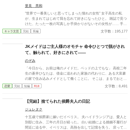
を立て直すための計画を進める奏。だが、それは尚紀と優美の野
里見 亮和
望を徹底的に打ち砕く覚悟でもあった。 取締役会での対決、揺れ
る社内外の信頼、そして壊れた夫婦の絆の果てに待つのは――。
”世界で一番美しいと思ってしまった憧れの女性” 女子高生の私
自分の誇りと未来を取り戻すため、すべてを賭けて挑む奏の闘
が、生まれてはじめて我を忘れて好きになったひと。 雑誌で見つ
い。復讐の果てに見える新たな希望と、繊細な人間ドラマが交錯
けた、たった一枚の写真しか手掛かりがないその女性が…… 手な
する物語がここに。
んか届くはずがなかった憧れの女性が…… いま……私の目の前に
文字数：195,177
キャラ文芸
完結
長編
いる。 奇跡みたいな出会いは、優しいだけじゃ終わらない。 近づ
くほど切なくて、触れるほど苦しくて、それでも離れられない。
憧れの先にある“本当の答え”に辿り着くまでの、静かな純愛GL。
JKメイドはご主人様のオモチャ 命令ひとつで脱がされ
て、触られて、好きにされて――
のぞみ
「今日から、お前は俺のメイドだ。ベッドの上でもな」 高校二年
生の蒼井ひなたは、借金に追われた家族の代わりに、ある大富豪
の家で住み込みメイドとして働くことに。 そこは、まるでおとぎ
話に出てきそうな大きな洋館。 でも、そこで待っていたのは、同
文字数：8,491
恋愛
完結
短編
R18
じ高校に通うちょっと有名な男の子――完璧だけど性格が超ドS
な御曹司、天城 蓮だった。 昼間は生徒会長、夜は…ご主人様？
しかも、彼の命令はちょっと普通じゃない。 「掃除だけじゃダメ
【完結】捨てられた侯爵夫人の日記
だろ？ ご主人様の癒しも、メイドの大事な仕事だろ？」 手を握
ジュレヌク
られるたび、耳元で囁かれるたび、心臓がバクバクする。 なの
に、ひなたの体はどんどん反応してしまって…。 怒ったり照れた
十五歳で侯爵家に嫁いだイベリス。 夫ハイドランジアは、愛人と
りしながらも、次第に蓮に惹かれていくひなた。 だけど、彼には
別邸に住み、三年の月日が経った。 白い結婚による婚姻不履行が
まだ知られていない秘密があって―― 「…ほんとは、ずっと前か
間近に迫る中、イベリスは、高熱を出して記憶を失う。 戻ってき