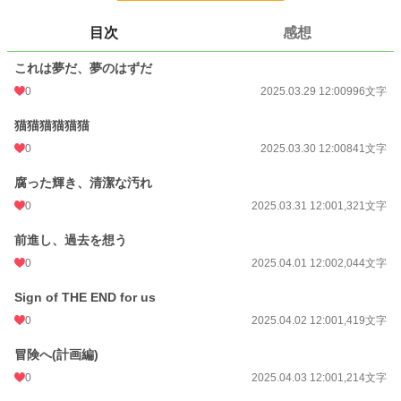
お気に入り
1
目次
感想
24h.ポイント
0 pt
これは夢だ、夢のはずだ
文字数
24,596
0
2025.03.29 12:00
996文字
更新日時
2025.04.12 12:00
猫猫猫猫猫猫
0
2025.03.30 12:00
841文字
初回公開日時
2025.03.29 12:00
初回完結日時
2025.04.14 22:39
腐った輝き、清潔な汚れ
0
2025.03.31 12:00
1,321文字
週間ポイント
0 pt (228,881 位)
前進し、過去を想う
月間ポイント
0 pt (228,881 位)
0
2025.04.01 12:00
2,044文字
年間ポイント
189 pt (127,296 位)
Sign of THE END for us
累計ポイント
3,820 pt (137,119 位)
0
2025.04.02 12:00
1,419文字
冒険へ(計画編)
0
2025.04.03 12:00
1,214文字