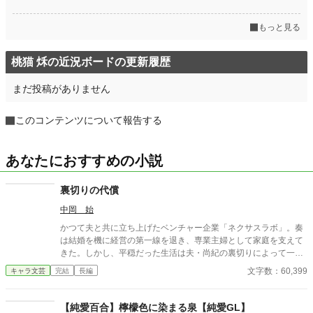
もっと見る
桃猫 秌の近況ボードの更新履歴
まだ投稿がありません
このコンテンツについて報告する
あなたにおすすめの小説
裏切りの代償
中岡 始
かつて夫と共に立ち上げたベンチャー企業「ネクサスラボ」。奏
は結婚を機に経営の第一線を退き、専業主婦として家庭を支えて
きた。しかし、平穏だった生活は夫・尚紀の裏切りによって一変
する。彼の部下であり不倫相手の優美が、会社を混乱に陥れつつ
文字数：60,399
キャラ文芸
完結
長編
あったのだ。 尚紀の冷たい態度と優美の挑発に苦しむ中、奏は再
び経営者としての力を取り戻す決意をする。裏切りの証拠を集
め、かつての仲間や信頼できる協力者たちと連携しながら、会社
【純愛百合】檸檬色に染まる泉【純愛GL】