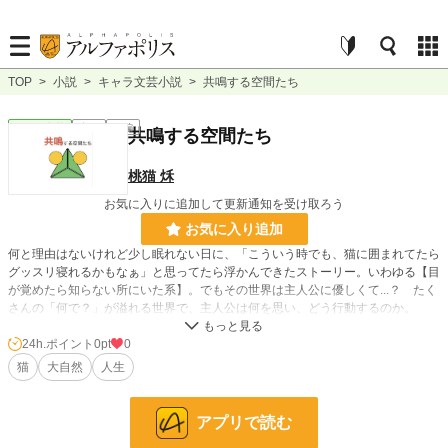
TOP
>
小説
>
キャラ文芸小説
>
共鳴する空間たち
キャラ文芸
完結
長編
共鳴する空間たち
桃猫 秌
お気に入りに追加して更新通知を受け取ろう
お気に入り追加
何と理由はないけれど少し眠れない日に、「こういう時でも、猫に囲まれてたら
グッスリ寝れるかもなぁ」と思ってたら浮かんできたストーリー。いわゆる【目
が覚めたら知らない所にいた系】。でもその世界は主人公に優しくて...？ たく
さんの「何で？」が溢れる世界で、主人公は何を思い、どう行動するのか。
『空間たち』シリーズの第一弾となる、桃猫秌初の二万文字越え作品。彼にとっ
て挑戦でも区切りでも成長でもあるこの作品は、「彼らしさ」溢れる世界となっ
24h.ポイント
0pt
0
ている。
猫
大自然
人生
小説
228,881 位 / 228,881 件
アプリで読む
キャラ文芸
5,634 位 / 5,634 件