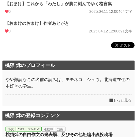
【おまけ】これから「わたし」が胸に刻んでゆく格言集
0
2025.04.11 12:00
464文字
【おまけのおまけ】作者あとがき
0
2025.04.12 12:00
691文字
桃猫 秌のプロフィール
やや難読なこの名前の読みは、モモネコ シュウ。北海道在住の
本好きの学生。
もっと見る
桃猫 秌の登録コンテンツ
小説
ｴｯｾｲ・ﾉﾝﾌｨｸｼｮﾝ
連載中
短編
桃猫秌の自由作文の発表場、及びその他短編小説投稿場