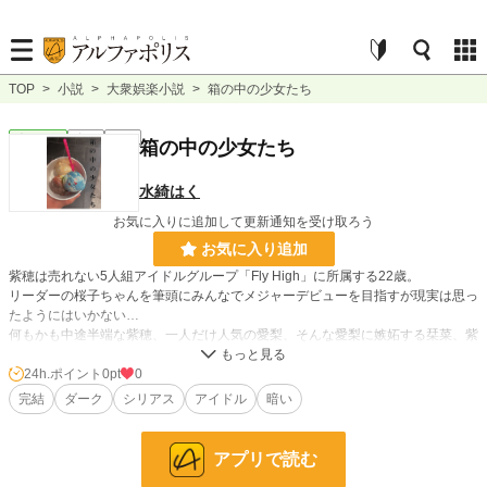
TOP
>
小説
>
大衆娯楽小説
>
箱の中の少女たち
大衆娯楽
完結
長編
箱の中の少女たち
水綺はく
お気に入りに追加して更新通知を受け取ろう
お気に入り追加
紫穂は売れない5人組アイドルグループ「Fly High」に所属する22歳。
リーダーの桜子ちゃんを筆頭にみんなでメジャーデビューを目指すが現実は思っ
たようにはいかない…
何もかも中途半端な紫穂、一人だけ人気の愛梨、そんな愛梨に嫉妬する栞菜、紫
穂に依存する志織、不憫なリーダー桜子…5人はそれぞれ複雑な思いを抱えて練
習に明け暮れていた。
24h.ポイント
0pt
0
そんな中、愛梨が一人だけテレビに出たことで不安定だった5人のバランスが崩
完結
ダーク
シリアス
アイドル
暗い
れていく…
※短編の予定だったんですけど長くなったので分散させました。実質、短編小説
アプリで読む
です。