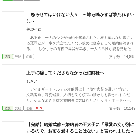
いたい言っていた。 その女性と話す時、私には見せない楽しそ
うな笑顔を向ける貴方を見て、胸が張り裂けそうになる。 友人
たちは言う。お互いに干渉しない割り切った夫婦のほうが気が楽
怒らせてはいけない人々 ～雉も鳴かずば撃たれまい
だって……。 だから私は彼が自由になれるように、魔女にこの
に～
激しい気持ちを封印してもらったの。 ※このお話はハッピーエン
ドではありません。 ※短いお話でサクサクと進めたいと思いま
美袋和仁
す。
ある夜、一人の少女が婚約を解消された。根も葉もない噂によ
る冤罪だが、事を荒立てたくない彼女は従容として婚約解消され
る。 しかしその背後で爆音が轟き、一人の男性が姿を見せた。
彼は少女の父親。 怒らせてはならない人々に繋がる少女の婚約
文字数：14,895
恋愛
完結
短編
解消が、思わぬ展開を導きだす。 なんとなくの一気書き。御笑
覧下さると幸いです。
上手に騙してくださらなかった伯爵様へ
しきど
アイルザート・ルテシオ伯爵は十七歳で家督を継いだ方だ。
文武両道、容姿端麗、人柄も良く領民の誰からも愛される方だっ
た。そんな若き英雄の婚約者に選ばれたメリッサ・オードバーン
子爵令嬢は、自身を果報者と信じて疑っていなかった。 彼が屋
文字数：10,149
恋愛
完結
短編
R15
敷のメイドと関係を持っていると知る事になる、その時までは。
貴族に愛人がいる事など珍しくもない。そんな事は分かってい
るつもりだった。分かっていてそれでも、許せなかった。 メリ
【完結】結婚式前～婚約者の王太子に「最愛の女が別に
ッサにとってアイルザートは、本心から愛した人だったから。
いるので、お前を愛することはない」と言われました～