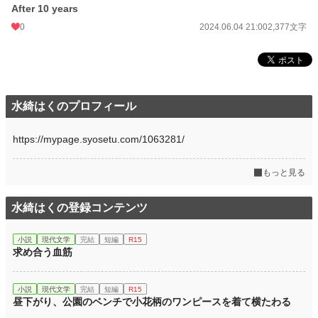
After 10 years
0
2024.06.04 21:00
2,377文字
水綺はくのプロフィール
https://mypage.syosetu.com/1063281/
もっと見る
水綺はくの登録コンテンツ
小説
現代文学
完結
短編
R15
求め合う血筋
小説
現代文学
完結
短編
R15
昼下がり、公園のベンチで小花柄のワンピースを着て横たわる