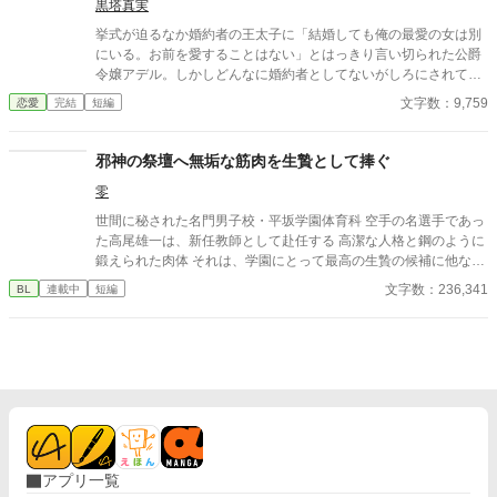
黒塔真実
挙式が迫るなか婚約者の王太子に「結婚しても俺の最愛の女は別
にいる。お前を愛することはない」とはっきり言い切られた公爵
令嬢アデル。しかしどんなに婚約者としてないがしろにされても
女性としての誇りを傷つけられても彼女は平気だった。なぜなら
文字数：9,759
恋愛
完結
短編
大切な「心の拠り所」があるから……。しかし、王立学園の卒業
ダンスパーティーの夜、アデルはかつてない、世にも酷い仕打ち
を受けるのだった―― ※神視点。■なろうにも別タイトルで重
邪神の祭壇へ無垢な筋肉を生贄として捧ぐ
複投稿←【ジャンル日間4位】。
零
世間に秘された名門男子校・平坂学園体育科 空手の名選手であっ
た高尾雄一は、新任教師として赴任する 高潔な人格と鋼のように
鍛えられた肉体 それは、学園にとって最高の生贄の候補に他なら
なかった 至高の筋肉を持つ、精神を削られ意志をなくした青年を
文字数：236,341
BL
連載中
短編
太古の神に捧げるため、“水”、“風”、“土”の信奉者達が暗躍する 意
志をなくし筋肉の操り人形と化した“デク” 消える教師 山奥の男子
校で繰り広げられるダークファンタジー
アプリ一覧