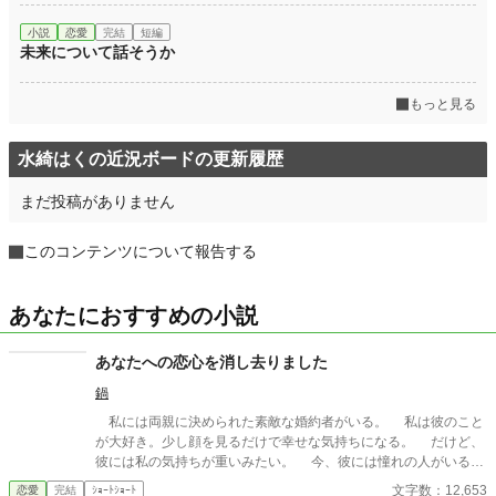
小説
恋愛
完結
短編
未来について話そうか
もっと見る
水綺はくの近況ボードの更新履歴
まだ投稿がありません
このコンテンツについて報告する
あなたにおすすめの小説
あなたへの恋心を消し去りました
鍋
私には両親に決められた素敵な婚約者がいる。 私は彼のこと
が大好き。少し顔を見るだけで幸せな気持ちになる。 だけど、
彼には私の気持ちが重いみたい。 今、彼には憧れの人がいる。
その人は大人びた雰囲気をもつ二つ上の先輩。 彼は心は自由で
文字数：12,653
恋愛
完結
ｼｮｰﾄｼｮｰﾄ