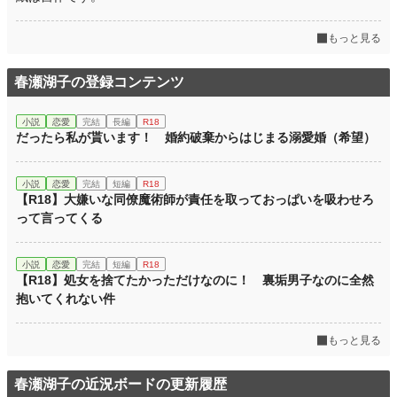
もっと見る
春瀬湖子の登録コンテンツ
小説
恋愛
完結
長編
R18
だったら私が貰います！ 婚約破棄からはじまる溺愛婚（希望）
小説
恋愛
完結
短編
R18
【R18】大嫌いな同僚魔術師が責任を取っておっぱいを吸わせろ
って言ってくる
小説
恋愛
完結
短編
R18
【R18】処女を捨てたかっただけなのに！ 裏垢男子なのに全然
抱いてくれない件
もっと見る
春瀬湖子の近況ボードの更新履歴