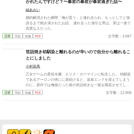
かれたんですけど？〜暴君の暴君が暴君過ぎた話〜
紬あおい
婚約解消された瞬間「俺が貰う」と連れ去られ、もっとしてと強
請るまで抱き潰されたお話。 連れ去った強引な男は、実は一途で
高貴な人だった。
文字数：3,687
恋愛
完結
短編
R18
世話焼き幼馴染と離れるのが辛いので自分から離れるこ
とにしました
小村辰馬
乙女ゲームの悪役令嬢、エリス・カーマインに転生した。 幼馴染
であるアーロンの傍にに居続けると、追放エンドを迎えてしまう
のに、原作では俺様だった彼の世話焼きな一面を開花させてしま
い、居心地の良い彼のそばを離れるのが辛くなってしまう。 なら
文字数：12,906
恋愛
完結
短編
R18
ば彼の代わりに男友達を作ろうと画策するがーー