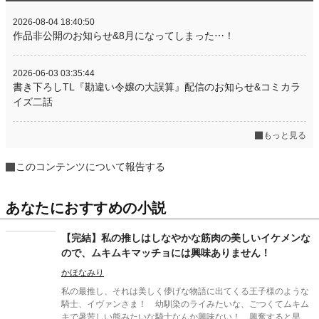
2026-08-04 18:40:50
作品非公開のお知らせ&8月になってしまった⋯！
2026-06-03 03:35:44
書き下ろしTL『勘違い令嬢の大誤算』配信のお知らせ&コミカラ
イズ二話
もっと見る
このコンテンツについて報告する
あなたにおすすめの小説
【完結】私の推しはしなやかな筋肉の美しいイケメンな
ので、ムキムキマッチョには興味ありません！
かほなみり
私の最推し、それは美しく儚げな物語に出てくる王子様のような
騎士、イヴァンさま！ 幼馴染のライみたいな、ごつくてムキム
キで暑苦しい熊みたいな騎士なんか興味ない！ 興奮すると早口