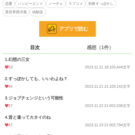
「もう誰でもいいから貰ってよぉ～！！」
恋愛
ハッピーエンド
ノーチェ
ラブコメ
初夜すっぽかし
異世界西洋風
幼馴染
なんてやさぐれていたある日、彼女のもとへ届いたのは幼い頃少しだけ遊んだこ
とのあるロベルトからの結婚申込み！？
アプリで読む
本当の私を知っているのに申込むならお飾りの政略結婚だわ！ なんて思い込み
初夜をすっぽかしたヒロインと、初恋をやっと実らせたつもりでいたのにすっぽ
かされたヒーローの溺愛がはじまって欲しいラブコメです。
目次
感想（1件）
【2023.11.28追記】
その後の二人のちょっとしたSSを番外編として追加しました！
1.幻想の三女
53
2023.11.21 18:10
3,444文字
※他サイトにも投稿しております。
2.すっぽかしても、いいわよね？
小説
228,634 位 / 228,634 件
44
2023.11.21 21:10
3,142文字
恋愛
66,326 位 / 66,326 件
3.ジョブチェンジという可能性
57
2023.11.22 21:00
2,036文字
お気に入り
451
4.昔と違ってカタイのね
24h.ポイント
0 pt
47
2023.11.23 21:00
2,794文字
文字数
21,378