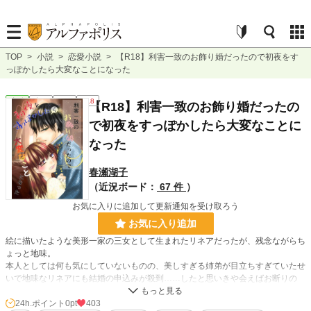
TOP
>
小説
>
恋愛小説
>
【R18】利害一致のお飾り婚だったので初夜をす
っぽかしたら大変なことになった
恋愛
完結
短編
R18
【R18】利害一致のお飾り婚だったの
で初夜をすっぽかしたら大変なことに
なった
春瀬湖子
（近況ボード：
67 件
）
お気に入りに追加して更新通知を受け取ろう
お気に入り追加
絵に描いたような美形一家の三女として生まれたリネアだったが、残念ながらち
ょっと地味。
本人としては何も気にしていないものの、美しすぎる姉弟が目立ちすぎていたせ
いで地味なリネアにも結婚の申込みが殺到……したと思いきや会えばお断りの
嵐。
24h.ポイント
0pt
403