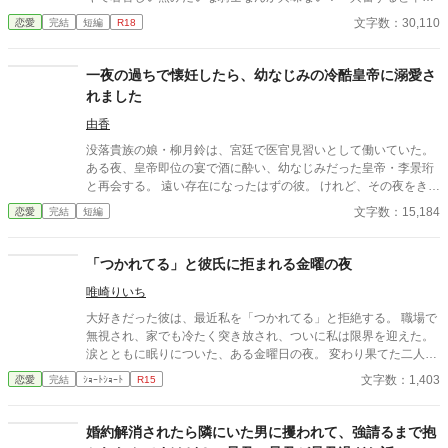
で推しの魅力について語り出すユイは、今日も騎士団へ行って推
文字数：30,110
恋愛
完結
短編
R18
しを遠くから観察して満足する。そんなユイが、少しだけ周囲に
視線を向けて新しい性癖に目覚めるお話…です？
一夜の過ちで懐妊したら、幼なじみの冷酷皇帝に溺愛さ
れました
由香
没落貴族の娘・柳月鈴は、宮廷で医官見習いとして働いていた。
ある夜、皇帝即位の宴で酒に酔い、幼なじみだった皇帝・李景珩
と再会する。 遠い存在になったはずの彼。 けれど、その夜をきっ
かけに月鈴の運命は大きく動き出す。 冷酷と恐れられる皇帝が、
文字数：15,184
恋愛
完結
短編
なぜか彼女だけには甘すぎて――。
「つかれてる」と彼氏に拒まれる金曜の夜
唯崎りいち
大好きだった彼は、最近私を「つかれてる」と拒絶する。 職場で
無視され、家でも冷たく突き放され、ついに私は限界を迎えた。
涙とともに眠りについた、ある金曜日の夜。 変わり果てた二人の
関係は、予想もしない結末を迎える。
文字数：1,403
恋愛
完結
ｼｮｰﾄｼｮｰﾄ
R15
婚約解消されたら隣にいた男に攫われて、強請るまで抱