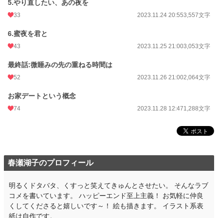
5.やり直したい、あの夜を
更新日時
2023.11.28 12:47
33
2023.11.24 20:55
3,557文字
初回公開日時
2023.11.21 01:49
6.蜜夜を君と
初回完結日時
2023.11.26 21:17
43
2023.11.25 21:00
3,053文字
週間ポイント
42 pt (48,661 位)
最終話:微睡みの先の重ねる時間は
月間ポイント
315 pt (42,842 位)
52
2023.11.26 21:00
2,064文字
年間ポイント
4,088 pt (50,385 位)
お家デートという概念
累計ポイント
169,921 pt (22,162 位)
74
2023.11.28 12:47
1,288文字
春瀬湖子のプロフィール
明るくドタバタ、くすっと笑えてきゅんとさせたい。 そんなラブ
コメを書いています。 ハッピーエンド至上主義！ お気軽に仲良
くしてくださると嬉しいです～！ 絵も描きます。 イラスト系表
紙は自作です。