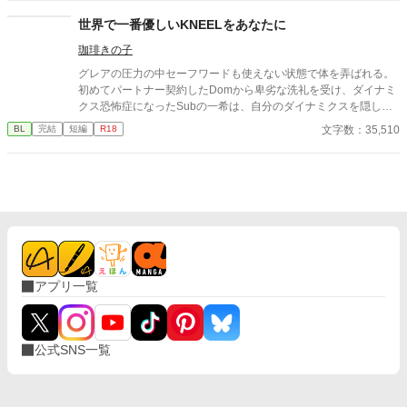
ろうとする。 でもその執着が捨てられた渚にとっては心地よ
く、気味が悪いほどの執着が欲しくなってしまう。 理玖さんの
世界で一番優しいKNEELをあなたに
執着は日に日に重みを増していくが、渚はどこまでも幸福として
珈琲きの子
受け入れてゆく。 そんな風な激重Domによってドロドロにされ
ちゃうSubのお話です！ アルファポリス限定で連載中 月に一
グレアの圧力の中セーフワードも使えない状態で体を弄ばれる。
回は更新します
初めてパートナー契約したDomから卑劣な洗礼を受け、ダイナミ
クス恐怖症になったSubの一希は、自分のダイナミクスを隠し、
Usualとして生きていた。 Usualとして恋をして、Usualとして恋
文字数：35,510
BL
完結
短編
R18
人と愛し合う。 抑制剤を服用しながらだったが、Usualである恋
人の省吾と過ごす時間は何物にも代えがたいものだった。 しか
し、ある日ある男から「久しぶりに会わないか」と電話がかかっ
てくる。その男は一希の初めてのパートナーでありSubとしての
喜びを教えた男だった。 ※Dom/Subユニバース独自設定有り ※
やんわりモブレ有り ※Usual✕Sub ※ダイナミクスの変異あり
アプリ一覧
公式SNS一覧