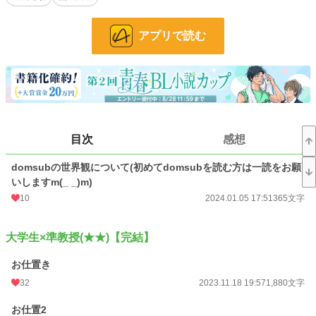
お気に入り
367
アプリで読む
24h.ポイント
717 pt
文字数
62,196
更新日時
2024.02.21 20:04
初回公開日時
2023.11.18 19:57
目次
感想
週間ポイント
4,698 pt (2,173 位)
月間ポイント
22,256 pt (2,124 位)
domsubの世界観について(初めてdomsubを読む方は一読をお願
いしますm(_ _)m)
年間ポイント
131,750 pt (4,705 位)
10
2024.01.05 17:51
365文字
累計ポイント
563,748 pt (9,477 位)
大学生×準教授(★★)【完結】
お仕置き
32
2023.11.18 19:57
1,880文字
お仕置2