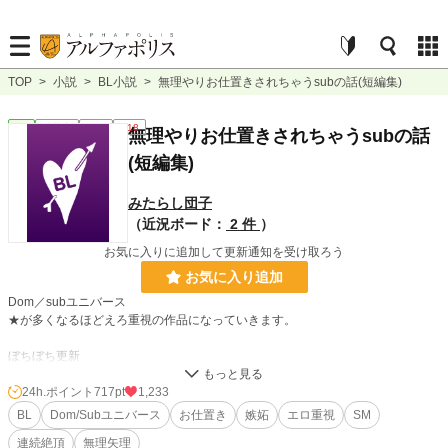
TOP
>
小説
>
BL小説
>
無理やりお仕置きされちゃうsubの話(短編集)
BL
連載中
短編
R18
無理やりお仕置きされちゃうsubの話
(短編集)
みたらし団子
（近況ボード：
2 件
）
お気に入りに追加して更新通知を受け取ろう
お気に入り追加
Dom／subユニバース
★が多くなるほどえろ重視の作品になっていきます。
ぼちぼち更新
24h.ポイント
717pt
1,233
小説
2,142 位 / 228,923 件
BL
Dom/Subユニバース
お仕置き
嫉妬
エロ重視
SM
BL
393 位 / 31,454 件
連続絶頂
無理矢理