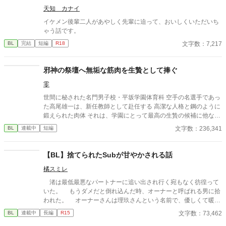
天知 カナイ
イケメン後輩二人があやしく先輩に迫って、おいしくいただいち
ゃう話です。
文字数：7,217
BL
完結
短編
R18
邪神の祭壇へ無垢な筋肉を生贄として捧ぐ
零
世間に秘された名門男子校・平坂学園体育科 空手の名選手であっ
た高尾雄一は、新任教師として赴任する 高潔な人格と鋼のように
鍛えられた肉体 それは、学園にとって最高の生贄の候補に他なら
なかった 至高の筋肉を持つ、精神を削られ意志をなくした青年を
文字数：236,341
BL
連載中
短編
太古の神に捧げるため、“水”、“風”、“土”の信奉者達が暗躍する 意
志をなくし筋肉の操り人形と化した“デク” 消える教師 山奥の男子
校で繰り広げられるダークファンタジー
【BL】捨てられたSubが甘やかされる話
橘スミレ
渚は最低最悪なパートナーに追い出され行く宛もなく彷徨って
いた。 もうダメだと倒れ込んだ時、オーナーと呼ばれる男に拾
われた。 オーナーさんは理玖さんという名前で、優しくて暖か
いDomだ。 ただ執着心がすごく強い。渚の全てを知って管理し
文字数：73,462
BL
連載中
長編
R15
たがる。 特に食へのこだわりが強く、渚が食べるもの全てを知