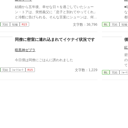
結婚から五年後、幸せな日々を過ごしていたシュー
■
ン・トアは、突然義父に「息子と別れてやってくれ」
な
と冷酷に告げられる。そんな言葉にシューンは、何一
都
つ言い返せず、飲み込むしかなかった。そして、夫で
い
文字数：36,796
完結
短編
R15
BL
完結
短編
あるアインス・キールに離婚を切り出すが、アインス
本
がそう簡単にシューンを手離す訳もなく......。
同僚に密室に連れ込まれてイケナイ状況です
紅
暗黒神ゼブラ
碧
今日僕は同僚にごはんに誘われました
の
て
文字数：1,229
完結
ｼｮｰﾄｼｮｰﾄ
R15
BL
完結
ｼｮｰﾄ