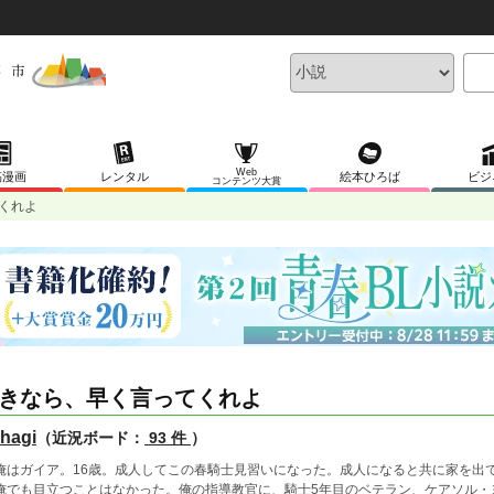
Web
稿漫画
レンタル
絵本ひろば
ビジ
コンテンツ大賞
くれよ
きなら、早く言ってくれよ
hagi
（近況ボード：
93 件
）
はガイア。16歳。成人してこの春騎士見習いになった。成人になると共に家を出
俺でも目立つことはなかった。俺の指導教官に、騎士5年目のベテラン、ケアソル・