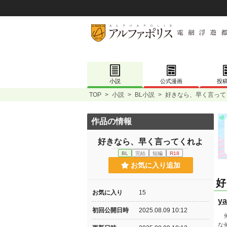
小説
公式漫画
投
TOP
>
小説
>
BL小説
>
好きなら、早く言って
作品の情報
好きなら、早く言ってくれよ
BL
完結
短編
R18
お気に入り追加
好
お気に入り
15
ya
初回公開日時
2025.08.09 10:12
俺
な