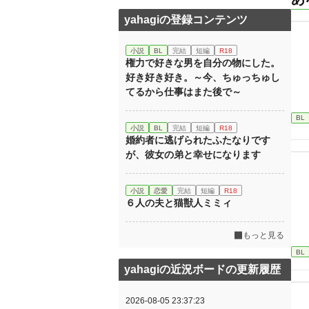
yahagiの登録コンテンツ
小説
BL
完結
短編
R18
権力で好きな男を自分の物にした。
好き好き好き。～今、ちゅっちゅし
てるから仕事はまた後で～
BL
小説
BL
完結
短編
R18
婚約者に逃げられたふたなりです
が、彼女の弟と幸せになります
小説
恋愛
完結
短編
R18
６人の夫と猫獣人ミミィ
もっと見る
BL
yahagiの近況ボードの更新履歴
2026-08-05 23:37:23