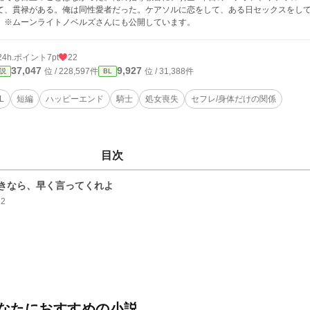
て、貫禄がある。俺は同性愛者だった。ケアソルに恋をして、ある日セックスをし
。※ムーンライトノベルズさんにも公開しています。
24h.ポイント
7pt
22
37,047
9,927
位 / 228,597件
位 / 31,388件
説
BL
L
短編
ハッピーエンド
騎士
処女喪失
セフレ/身体だけの関係
目次
きなら、早く言ってくれよ
22
なたにおすすめの小説