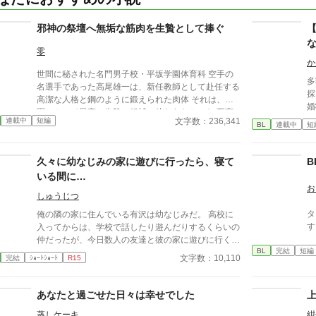
邪神の祭壇へ無垢な筋肉を生贄として捧ぐ
零
か
世間に秘された名門男子校・平坂学園体育科 空手の
多
名選手であった高尾雄一は、新任教師として赴任する
探
高潔な人格と鋼のように鍛えられた肉体 それは、学
婚
園にとって最高の生贄の候補に他ならなかった 至高
面
文字数：236,341
連載中
短編
の筋肉を持つ、精神を削られ意志をなくした青年を太
BL
連載中
短
『
古の神に捧げるため、“水”、“風”、“土”の信奉者達が暗
ならし
躍する 意志をなくし筋肉の操り人形と化した“デク”
済
久々に幼なじみの家に遊びに行ったら、寝て
B
消える教師 山奥の男子校で繰り広げられるダークフ
流
ァンタジー
いる間に…
が
お
が
しゅうじつ
タイ
俺の隣の家に住んでいる有沢は幼なじみだ。 高校に
す
入ってからは、学校で話したり遊んだりするくらいの
仲だったが、今日数人の友達と彼の家に遊びに行くこ
BL
完結
短編
とになった。 数年ぶりの幼なじみの家を懐かしんで
文字数：10,110
完結
ｼｮｰﾄｼｮｰﾄ
R15
いる中、いつの間にか友人たちは帰っており、幼なじ
みと2人きりに。 そこで俺は彼の部屋であるものを見
つけてしまい、部屋に来た有沢に咄嗟に寝たフリをす
あなたと過ごせた日々は幸せでした
るが…
蒸しケーキ
紺