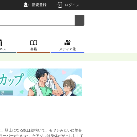
新規登録
ログイン
ネス
書籍
メディア化
て、騎士になる奴は結構いて、モヤシみたいに華奢
ヨーパーがついた。ケアソルは身体ががっしりして