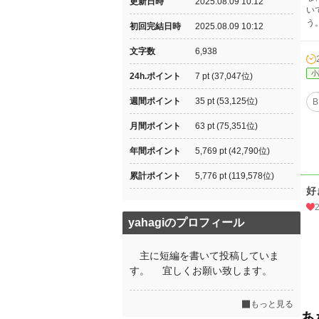
更新日時
2025.08.09 10:12
い
う
初回完結日時
2025.08.09 10:12
文字数
6,938
小
24h.ポイント
7 pt (37,047位)
週間ポイント
35 pt (53,125位)
B
月間ポイント
63 pt (75,351位)
年間ポイント
5,769 pt (42,790位)
累計ポイント
5,776 pt (119,578位)
好
yahagiのプロフィール
主に短編を書いて投稿していま
す。 宜しくお願い致します。
もっと見る
あ