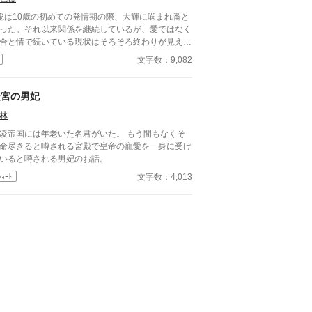
聡は10歳の初めての発情期の際、大輝に噛まれ番と
った。それ以来関係を継続しているが、愛ではなく
合と情で続いている現状はそろそろ終わりが見えて
た。 ■注意*独自オメガバース設定。■『それは愛か
文字数：9,082
能か』と同じ世界設定です。関係は一切なし。
後宮の男妃
林
凌帝国には年老いた名君がいた。 もう間もなくそ
命尽きると噂される宮殿で皇帝の寵愛を一身に受け
いると噂される男妃のお話。
文字数：4,013
ｼｮｰﾄ