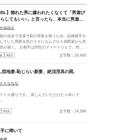
【BL】惚れた男に嫌われたくなくて「男遊び
ならしてもいい」と言ったら、本当に男遊び
を始められて絶望している侯爵令息の話
がみゆえ
額の借金で没落寸前の実家を救うため、結婚相手を
していた男爵令息のラキにカムグロス侯爵家から求
状が届く。 お相手は同性のディートリヒで、初対
で歓迎されるどころか冷たく突き放されてしまう。
文字数：26,466
編
R15
必要最低限関わるな』 『愛人を作るな』 『男遊び
てもいい』 ディートリヒから実家の借金を完
する条件を言われたラキは、学園で令息たちとの交
L団地妻-恥じらい新妻、絶頂淫具の罠-
を満喫中。 褒め上手なラキの周りには可愛い令息
集まり、推し活状態に。 一方、ディートリヒだけ
ととななな
嫉妬で胃を痛める日々。 ラキへの恋心を隠し続け
た不器用侯爵令息に、幸せな未来は訪れるのか？ .
トル通りです。 楽しんでいただけたら幸いで
。
文字数：14,396
R18
上手に啼いて
色橙