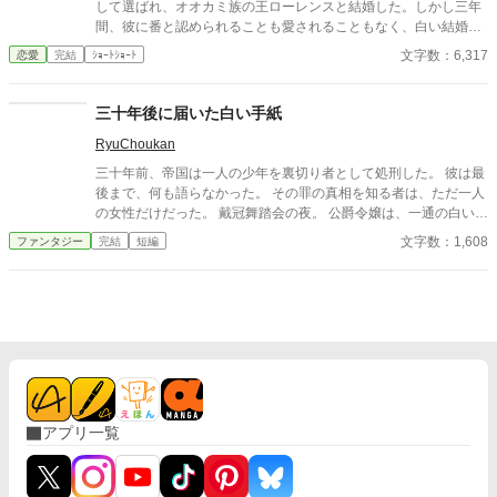
して選ばれ、オオカミ族の王ローレンスと結婚した。しかし三年
間、彼に番と認められることも愛されることもなく、白い結婚の
まま冷遇され続ける。 それでも王妃として国に尽くしてきたス
文字数：6,317
恋愛
完結
ｼｮｰﾄｼｮｰﾄ
ノーだったが、ある日、ローレンスが別の令嬢レイアーを懐妊さ
せ、側妃として迎えると知る。ついに心が折れたスノーは離縁を
決意し、国を去ろうとする。 しかしその道中、レイアー嬢の実
三十年後に届いた白い手紙
家の襲撃に遭い、スノーは命を落とす寸前、自身の命と引き換え
RyuChoukan
に広域回復魔法で多くの命を救う。 これでスノーの、人生は終
わりのはずだった。 だが次に目を覚ますと、スノーは三年前の
三十年前、帝国は一人の少年を裏切り者として処刑した。 彼は最
結婚式当日に戻っていた。何度死んでも、何度拒絶しても、結婚
後まで、何も語らなかった。 その罪の真相を知る者は、ただ一人
式の誓いの瞬間へと戻される。 番から逃れようと、スノーは何
の女性だけだった。 戴冠舞踏会の夜。 公爵令嬢は、一通の白い手
度も死を選ぶが――。
紙を手に、皇帝の前に立つ。 それは復讐でも、告発でもない。 三
文字数：1,608
ファンタジー
完結
短編
十年間、辺境の郵便局で待ち続けられていた、 「渡されなかった
約束」のための手紙だった。 沈黙のまま命を捨てた男と、 三十
年、ただ待ち続けた女。 そして、すべてを知った上で扉を開く、
次の世代。 これは、 遅れて届いた手紙が、 人生と運命を静かに
書き換えていく物語。
アプリ一覧