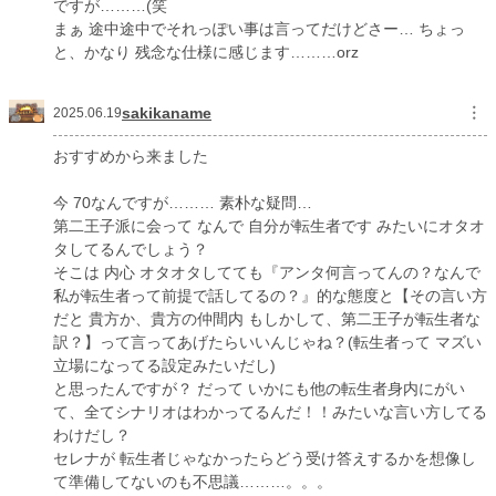
ですが………(笑
まぁ 途中途中でそれっぽい事は言ってだけどさー… ちょっ
と、かなり 残念な仕様に感じます………orz
sakikaname
︙
2025.06.19
おすすめから来ました
今 70なんですが……… 素朴な疑問…
第二王子派に会って なんで 自分が転生者です みたいにオタオ
タしてるんでしょう？
そこは 内心 オタオタしてても『アンタ何言ってんの？なんで
私が転生者って前提で話してるの？』的な態度と【その言い方
だと 貴方か、貴方の仲間内 もしかして、第二王子が転生者な
訳？】って言ってあげたらいいんじゃね？(転生者って マズい
立場になってる設定みたいだし)
と思ったんですが？ だって いかにも他の転生者身内にがい
て、全てシナリオはわかってるんだ！！みたいな言い方してる
わけだし？
セレナが 転生者じゃなかったらどう受け答えするかを想像し
て準備してないのも不思議………。。。