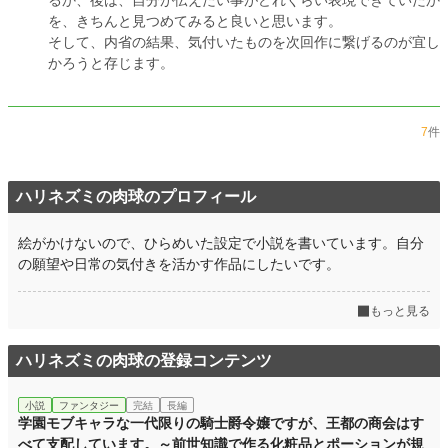
るか、後は、自分が伝えたい事がどれくらい表現できていたか
を、きちんと見つめてみると良いと思います。
そして、内省の結果、気付いたものを次回作に繋げるのが宜し
かろうと存じます。
7
件
ハリネズミの肉球のプロフィール
絵がかけないので、ひらめいた設定で小説を書いています。自分
の願望や日常の気付きを活かす作品にしたいです。
もっと見る
ハリネズミの肉球の登録コンテンツ
小説
ファンタジー
完結
長編
学園モブキャラな一代限りの騎士爵令嬢ですが、王都の商会はす
べて支配しています。～前世知識で作る化粧品とポーションが規