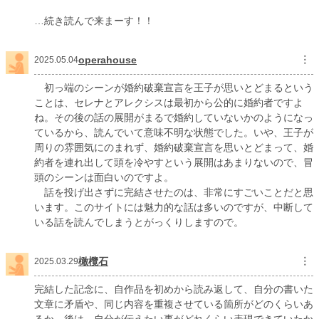
…続き読んで来まーす！！
operahouse
︙
2025.05.04
初っ端のシーンが婚約破棄宣言を王子が思いとどまるという
ことは、セレナとアレクシスは最初から公的に婚約者ですよ
ね。その後の話の展開がまるで婚約していないかのようになっ
ているから、読んでいて意味不明な状態でした。いや、王子が
周りの雰囲気にのまれず、婚約破棄宣言を思いとどまって、婚
約者を連れ出して頭を冷やすという展開はあまりないので、冒
頭のシーンは面白いのですよ。
話を投げ出さずに完結させたのは、非常にすごいことだと思
います。このサイトには魅力的な話は多いのですが、中断して
いる話を読んでしまうとがっくりしますので。
橄欖石
︙
2025.03.29
完結した記念に、自作品を初めから読み返して、自分の書いた
文章に矛盾や、同じ内容を重複させている箇所がどのくらいあ