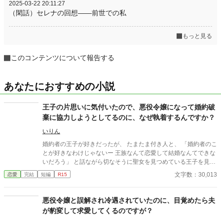
2025-03-22 20:11:27
（閑話）セレナの回想――前世での私
もっと見る
このコンテンツについて報告する
あなたにおすすめの小説
王子の片思いに気付いたので、悪役令嬢になって婚約破
棄に協力しようとしてるのに、なぜ執着するんですか？
いりん
婚約者の王子が好きだったが、 たまたま付き人と、 「婚約者のこ
とが好きなわけじゃないー 王族なんて恋愛して結婚なんてできな
いだろう」 と話ながら切なそうに聖女を見つめている王子を見
て、王子の片思いに気付いた。 私が悪役令嬢になれば、聖女と王
文字数：30,013
恋愛
完結
短編
R15
子は結婚できるはず！と婚約破棄を目指してたのに…、 「僕と婚
約破棄して、あいつと結婚するつもり？許さないよ」 なんで執着
するんてすか？？ 策略家王子×天然令嬢の両片思いストーリー 基
悪役令嬢と誤解され冷遇されていたのに、目覚めたら夫
本的に悪い人が出てこないほのぼのした話です。 他小説サイトに
が豹変して求愛してくるのですが？
も投稿しています。