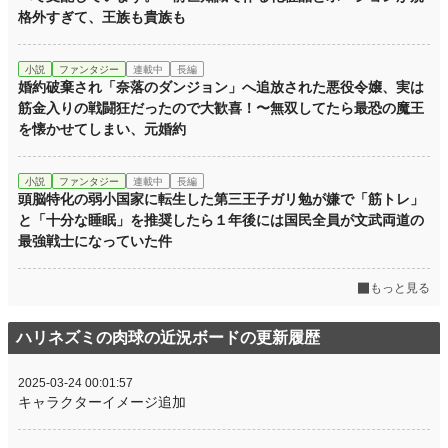
格外すぎて、王族も貴族も
小説
ファンタジー
連載中
長編
婚約破棄され「奈落のダンジョン」へ追放された悪役令嬢、実は
筋金入りの戦闘狂だったので大歓喜！〜無双してたら最恐の魔王
を懐かせてしまい、元婚約
小説
ファンタジー
連載中
長編
頭脳特化の弱小国家に転生した第三王子ガリ勉が嫌で「筋トレ」
と「十分な睡眠」を推奨したら１年後には国民全員が文武両道の
最強戦士になっていた件
もっと見る
ハリネズミの肉球の近況ボードの更新履歴
2025-03-24 00:01:57
キャラクターイメージ追加