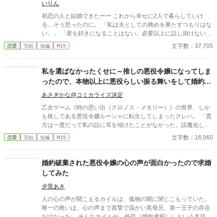
いりん
初恋の人と結婚できたーー これから幸せに2人で暮らしていけ
る…そう思ったのに。 「私は夫としての務めを果たすつもりはな
い。」 「君を好きになることはない。必要以上に話し掛けないで
くれ」 冷たく拒絶され、離婚届けを取り寄せた。 あと2週間で届
文字数：37,705
恋愛
完結
短編
R15
くーーそうしたら、解放してあげよう。 ショックで熱をだし寝込
むこと1週間。 目覚めると夫がなぜか豹変していて…！？ 「君か
ら話し掛けてくれないのか？」 「もう君が隣にいないのは考えら
私を選ばなかったくせに～推しの悪役令嬢になってしま
れない」 無口不器用夫×優しい鈍感妻 すれ違いから始まる両片思
ったので、本物以上に悪役らしい振る舞いをして婚約破
いストーリー
棄してやりますわ、ザマア～
あさぎかな@コミカライズ決定
乙女ゲーム《時の思い出（クロノス・メモリー）》の世界、しか
も推しである悪役令嬢ルーシャに転生してしまったクレハ。 「貴
方は一度だって私の話に耳を傾けたことがなかった。誤魔化し
て、逃げて、時より甘い言葉や、贈り物を贈れば満足だと思って
文字数：16,060
恋愛
完結
短編
R15
いたのでしょう。――どんな時だって、私を選ばなかったくせ
に」と言って化物になる悪役令嬢ルーシャの未来を変えるため、
いちルーシャファンとして、婚約者であり全ての元凶とである第
婚約破棄された悪役令嬢の心の声が面白かったので求婚
五王子ベルンハルト（放蕩者）に婚約破棄を求めるのだが――？
してみた
夕景あき
人の心の声が聞こえるカイルは、孤独の闇に閉じこもっていた。
唯一の救いは、心の声まで真摯で温かい異母兄、第一王子の存在
だけだった。 そんなカイルが、外交（婚約者探し）という名目で