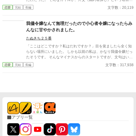
三国交流会へ向かうと、目の前で隣国の第二王子による公開婚約
文字数：20,119
恋愛
完結
長編
破棄が発生する。 婚約破棄された令嬢グレースは、表情一つ変え
ない高潔な令嬢。しかし、カイルがその心の声を聞き取ると、思
いも寄らない内容が聞こえてきたのだった。
我儘令嬢なんて無理だったので小心者令嬢になったらみ
んなに甘やかされました。
たぬきち２５番
「ここはどこですか？私はだれですか？」目を覚ましたら全く知
らない場所にいました。 しかも以前の私は、かなり我儘令嬢だっ
たそうです。 そんなマイナスからのスタートですが、文句はいえ
ません。 ずっと冷たかった周りの目が、なんだか最近優しい気が
文字数：317,938
恋愛
完結
長編
します。 というか、甘やかされてません？ これって、どういうこ
とでしょう？ ※後日談は激甘です。 激甘が苦手な方は後日談以
外をお楽しみ下さい。 ※小説家になろう様にも公開させて頂いて
おります。 ただあちらは、マルチエンディングではございませ
んので、その関係でこちらとは、内容が大幅に異なります。ご了
承下さい。 タイトルも違います。タイトル：異世界、訳アリ令
嬢の恋の行方は？！～あの時、もしあなたを選ばなければ～
アプリ一覧