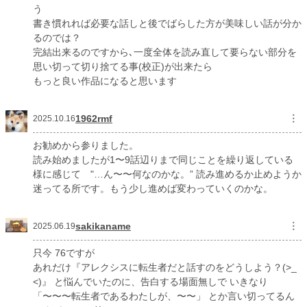
う
書き慣れれば必要な話しと後でばらした方が美味しい話が分か
るのでは？
完結出来るのですから､一度全体を読み直して要らない部分を
思い切って切り捨てる事(校正)が出来たら
もっと良い作品になると思います
1962rmf
︙
2025.10.16
お勧めから参りました。
読み始めましたが1〜9話辺りまで同じことを繰り返している
様に感じて "…ん〜〜何なのかな。” 読み進めるか止めようか
迷ってる所です。もう少し進めば変わっていくのかな。
sakikaname
︙
2025.06.19
只今 76ですが
あれだけ『アレクシスに転生者だと話すのをどうしよう？(>_
<)』 と悩んでいたのに、告白する場面無しで いきなり
「〜〜〜転生者であるわたしが、〜〜」 とか言い切ってるん