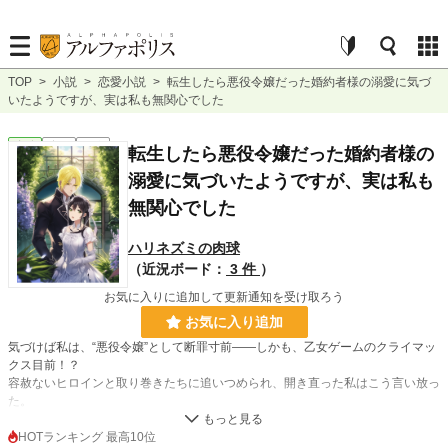
TOP
>
小説
>
恋愛小説
>
転生したら悪役令嬢だった婚約者様の溺愛に気づ
いたようですが、実は私も無関心でした
恋愛
完結
長編
転生したら悪役令嬢だった婚約者様の
溺愛に気づいたようですが、実は私も
無関心でした
ハリネズミの肉球
（近況ボード：
3 件
）
お気に入りに追加して更新通知を受け取ろう
お気に入り追加
気づけば私は、“悪役令嬢”として断罪寸前――しかも、乙女ゲームのクライマッ
クス目前！？
容赦ないヒロインと取り巻きたちに追いつめられ、開き直った私はこう言い放っ
た。
「……まぁ、別に婚約者様にも未練ないし？」
HOTランキング 最高10位