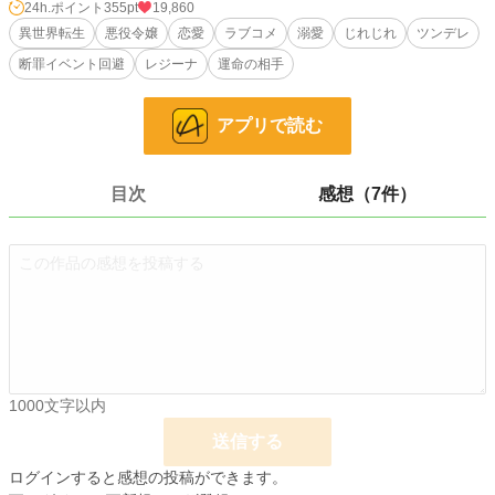
ところが。
24h.ポイント
355pt
19,860
ずっと私に冷たかった“婚約者様”こと第一王子アレクシスが、まさかの豹変。
異世界転生
悪役令嬢
恋愛
ラブコメ
溺愛
じれじれ
ツンデレ
無関心だったはずの彼が、なぜか私にだけやたらと優しい。甘い。距離が近
断罪イベント回避
レジーナ
運命の相手
い……って、え、なにこれ、溺愛モード突入！？今さらどういうつもり！？
でも、よく考えたら――
アプリで読む
私だって最初からアレクシスに興味なんてなかったんですけど？（ほんとに）
お互いに「どうでもいい」と思っていたはずの関係が、“転生”という非常識な出
来事をきっかけに、静かに、でも確実に動き始める。
目次
感想（7件）
これは、すれ違いと誤解の果てに生まれる、ちょっとズレたふたりの再恋（？）
物語。
じれじれで不器用な“無自覚すれ違いラブ”、ここに開幕――！
本作は、アルファポリス様、小説家になろう様、カクヨム様にて掲載させていた
だいております。
アイデア提供者：ゆう（YuFidi）
URL：https://note.com/yufidi88/n/n8caa44812464
1000文字以内
小説
4,049 位 / 228,981 件
送信する
恋愛
2,158 位 / 66,397 件
ログインすると感想の投稿ができます。