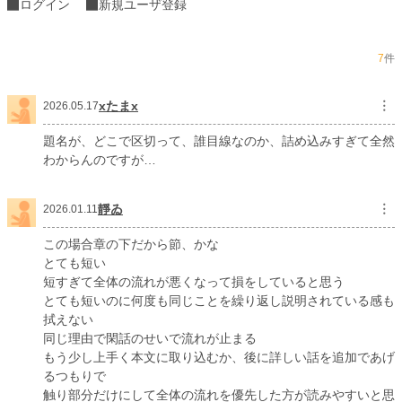
ログイン
新規ユーザ登録
お気に入り
1,445
24h.ポイント
355 pt
7
件
文字数
146,436
xたまx
︙
2026.05.17
更新日時
2025.03.24 23:38
初回公開日時
2025.03.22 17:59
題名が、どこで区切って、誰目線なのか、詰め込みすぎて全然
わからんのですが…
初回完結日時
2025.03.24 23:41
週間ポイント
4,847 pt (2,103 位)
靜ゐ
︙
2026.01.11
月間ポイント
13,302 pt (3,442 位)
この場合章の下だから節、かな
とても短い
年間ポイント
238,406 pt (2,593 位)
短すぎて全体の流れが悪くなって損をしていると思う
累計ポイント
581,662 pt (9,246 位)
とても短いのに何度も同じことを繰り返し説明されている感も
拭えない
同じ理由で閑話のせいで流れが止まる
もう少し上手く本文に取り込むか、後に詳しい話を追加であげ
るつもりで
触り部分だけにして全体の流れを優先した方が読みやすいと思