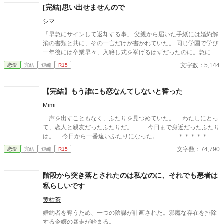
[完結]思い出せませんので
シマ
「早急にサインして返却する事」 父親から届いた手紙には婚約解
消の書類と共に、その一言だけが書かれていた。 同じ学園で学び
一年後には卒業早々、入籍し式を挙げるはずだったのに。急にな
ぜ？訳が分からない。 直接会って訳を聞かねば 注)女性が怪我し
文字数：5,144
恋愛
完結
短編
R15
てます。苦手な方は回避でお願いします。 男性視点 四話完結済
み。毎日、一話更新
【完結】もう誰にも恋なんてしないと誓った
Mimi
声を出すこともなく、ふたりを見つめていた。 わたしにとっ
て、恋人と親友だったふたりだ。 今日まで身近だったふたり
は。 今日から一番遠いふたりになった。 ＊＊＊＊＊
伯爵家の後継者シンシアは、友人アイリスから交際相手としてお
文字数：74,790
恋愛
完結
短編
R15
薦めだと、幼馴染みの侯爵令息キャメロンを紹介された。 徐々
に親しくなっていくシンシアとキャメロンに婚約の話がまとまり
掛ける。 シンシアの誕生日の婚約披露パーティーが近付いた夏
階段から突き落とされたのは私なのに、それでも悪者は
休み前のある日、シンシアは急ぐキャメロンを見掛けて彼の後を
私らしいです
追い、そして見てしまった。 お互いにただの幼馴染みだと口に
していた恋人と親友の口づけを…… ＊ 無自覚の上から目線
黄枯茶
＊ 幼馴染みという特別感 ＊ 失くしてからの後悔 幼馴染みカ
婚約者を奪うため、一つの陰謀が計画された。邪魔な存在を排除
ップルの当て馬にされてしまった伯爵令嬢、してしまった親友視
する令嬢の暴走が始まる。