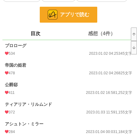
彼女は深い碧色に絶望を映しながら微笑んだ。
アプリで読む
目次
感想（4件）
※読んでくださりありがとうございます。
プロローグ
ゆるふわ設定です。タグをころころ変えてます。何でも許せる方向け。
534
2023.01.02 04:25
345文字
小説
5,967 位 / 228,624 件
帝国の姫君
恋愛
2,816 位 / 66,322 件
478
2023.01.02 04:26
825文字
お気に入り
825
公爵邸
411
2023.01.02 16:58
1,252文字
24h.ポイント
227 pt
文字数
ティアリア・リルムンド
53,338
372
2023.01.03 11:59
1,155文字
更新日時
2023.06.05 22:43
アシュトン・ミラー
初回公開日時
2023.01.02 04:25
284
2023.01.04 00:03
1,184文字
初回完結日時
2023.03.22 00:03