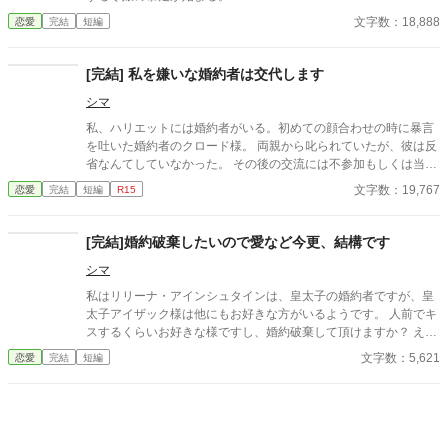
点のお話です。 中盤は略奪した親友側の視点が続きますが、当て
文字数：18,888
恋愛
完結
短編
馬令嬢がヒロインです。 本編完結後に、力量不足故の幕間を書き
加えており、最終話と重複しています。 ご了承下さいませ。 他サ
イトにも公開中です
[完結] 私を嫌いな婚約者は交代します
シマ
私、ハリエットには婚約者がいる。初めての顔合わせの時に暴言
を吐いた婚約者のクロード様。 両親から叱られていたが、彼は反
省なんてしていなかった。 その後の交流には不参加もしくは当日
のキャンセル。繰り返される不誠実な態度に、もう我慢の限界で
文字数：19,767
恋愛
完結
短編
R15
す。婚約者を交代させて頂きます。
[完結]婚約破棄したいので愛など今更、結構です
シマ
私はリリーナ・アインシュタインは、皇太子の婚約者ですが、皇
太子アイザック様は他にもお好きな方がいるようです。 人前でキ
スするくらいお好きな様ですし、婚約破棄して頂けますか？ え？
勘違い？私の事を愛してる？そんなの今更、結構です。
文字数：5,621
恋愛
完結
短編