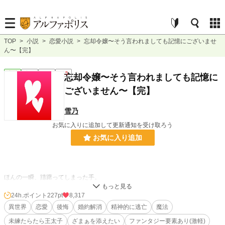
TOP
>
小説
>
恋愛小説
>
忘却令嬢〜そう言われましても記憶にございませ
ん〜【完】
恋愛
完結
短編
R15
忘却令嬢〜そう言われましても記憶に
ございません〜【完】
雪乃
お気に入りに追加して更新通知を受け取ろう
お気に入り追加
ほんの一瞬、躊躇ってしまった手。
誰よりも愛していた彼女なのに傷付けてしまった。
24h.ポイント
227pt
8,317
ずっと傷付けていると理解っていたのに、振り払ってしまった。
異世界
恋愛
後悔
婚約解消
精神的に逃亡
魔法
未練たらたら王太子
ざまぁを添えたい
ファンタジー要素あり(激軽)