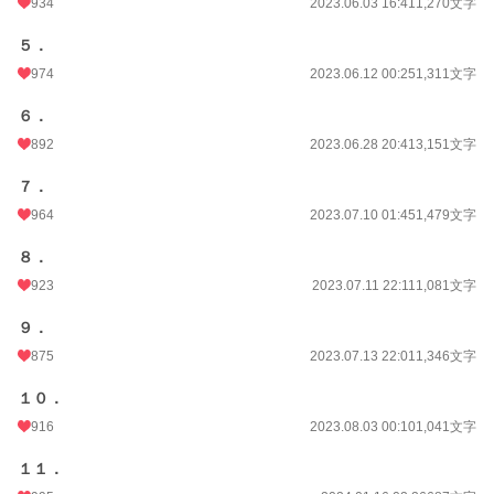
934
2023.06.03 16:41
1,270文字
文字数
25,535
５．
更新日時
2024.04.28 19:31
974
2023.06.12 00:25
1,311文字
初回公開日時
2023.06.01 00:01
６．
週間ポイント
189 pt (25,647 位)
892
2023.06.28 20:41
3,151文字
月間ポイント
910 pt (25,460 位)
７．
年間ポイント
18,335 pt (21,321 位)
964
2023.07.10 01:45
1,479文字
累計ポイント
1,061,644 pt (5,482 位)
８．
923
2023.07.11 22:11
1,081文字
９．
875
2023.07.13 22:01
1,346文字
１０．
916
2023.08.03 00:10
1,041文字
１１．