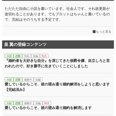
ただただ自由に小説を書いています。社会人です。それ故更新が
途切れることがあります。でもプロットはちゃんと書いているの
で、完結はそのうちする予定です。
もっと見る
皇 翼の登録コンテンツ
小説
恋愛
完結
長編
R15
『婚約者を大好きな自分』を演じてきた侯爵令嬢、自立しろと言
われたので、好き勝手に生きていくことにしました
小説
恋愛
連載中
短編
愛しているからこそ、彼の望み通り婚約解消をしようと思います
【完結済み】
小説
恋愛
連載中
長編
R15
愛しているからこそ、彼の望み通り婚約を解消します