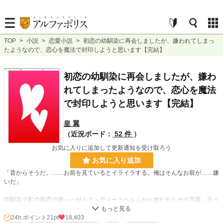
TOP
>
小説
>
恋愛小説
>
初恋の幼馴染に再会しましたが、嫌われてしまっ
たようなので、恋心を魔法で封印しようと思います【完結】
恋愛
連載中
短編
初恋の幼馴染に再会しましたが、嫌わ
れてしまったようなので、恋心を魔法
で封印しようと思います【完結】
皇 翼
（近況ボード：
52 件
）
お気に入りに追加して更新通知を受け取ろう
お気に入り追加
「昔からそうだ。……お前を見ているとイライラする。俺はそんなお前が……嫌
いだ」
幼馴染で私の初恋の彼――ゼルク＝ディートヘルムから放たれたその言葉。元々
彼から好かれているなんていう希望は捨てていたはずなのに、自分は彼の隣に居
続けることが出来ないと分かっていた筈なのに、その言葉にこれ以上ない程の衝
24h.ポイント
21pt
18,403