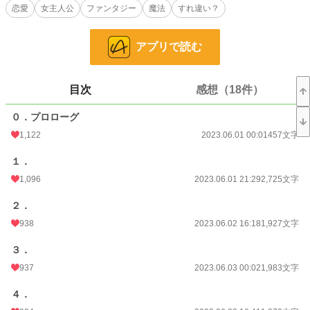
撃を受けている自分がいることに驚いた。
恋愛
女主人公
ファンタジー
魔法
すれ違い？
「な、によ……それ」
アプリで読む
声が自然と震えるのが分かる。目頭も火が出そうなくらいに熱くて、今にも泣き
出してしまいそうだ。でも絶対に泣きたくなんてない。それは私の意地もある
し、なによりもここで泣いたら、自分が今まで貫いてきたものが崩れてしまいそ
目次
感想（18件）
うで……。だから言ってしまった。
０．プロローグ
「私だって貴方なんて、――――嫌いよ。大っ嫌い」
1,122
2023.06.01 00:01
457文字
＊＊＊＊＊＊
１．
以前この作品を書いていましたが、更新しない内に展開が自分で納得できなくな
ったため、大幅に内容を変えています。
1,096
2023.06.01 21:29
2,725文字
タイトルの回収までは時間がかかります。
２．
小説
25,134 位 / 228,619 件
938
2023.06.02 16:18
1,927文字
恋愛
10,901 位 / 66,320 件
３．
937
2023.06.03 00:02
1,983文字
お気に入り
1,564
４．
24h.ポイント
21 pt