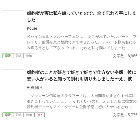
大切な「心の拠り所」があるから……。しかし、王立学園の卒業
て執着してくる。いったいどういうつもりなの？ 戸惑いつつも情
ダンスパーティーの夜、アデルはかつてない、世にも酷い仕打ち
を捨てきれないステファニア。プライドは捨てて追い縋ろうとす
を受けるのだった―― ※神視点。■なろうにも別タイトルで重
るルカ。さて、二人の未来はどうなる？ ※曖昧設定。 ※別サイト
婚約者が実は私を嫌っていたので、全て忘れる事にしま
複投稿←【ジャンル日間4位】。
にも掲載。
した
Kouei
私セイシェル・メルハーフェンは、 あこがれていたルパート・プ
レトリア伯爵令息と婚約できて幸せだった。 ルパート様も私に歩
み寄ろうとして下さっている。 けれど私は聞いてしまった。ルパ
ート様の本音を。 『我慢するしかない』 『彼女といると疲れる』
文字数：8,966
恋愛
完結
短編
私はルパート様に嫌われていたの？ 本当は厭わしく思っていた
の？ だから私は決めました。 あなたを忘れようと… ※この作品
は、他投稿サイトにも公開しています。
婚約者のことが好きで好きで好きで仕方ない令嬢、彼に
想い人がいると知って別れを切り出しました〜え、彼が
本当に好きだったのは私なんですか！？〜
朝霧 陽月
ゾッコーン伯爵家のララブーナは、３日間涙が止まらず部屋に
引きこもっていた……。 それというのも、ふとした折に彼女の
婚約者デューキアイ・グデーレ公爵子息に想い人がいると知って
しまったからだ。 ※内容はタイトル通りです、基本ヤベェ登場人
文字数：5,775
恋愛
完結
短編
R15
物しかいません。 ※他サイトにも、同作者ほぼ同タイトルで投稿
中。