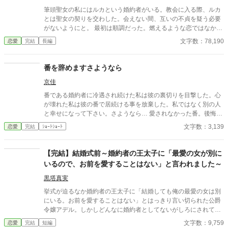
筆頭聖女の私にはルカという婚約者がいる。教会に入る際、ルカ
とは聖女の契りを交わした。会えない間、互いの不貞を疑う必要
がないようにと。 最初は順調だった。燃えるような恋ではなかっ
たけれど、少しずつ心の距離を縮めていけたように思う。 けれ
文字数：78,190
恋愛
完結
長編
ど、ルカは高等部に上がり、変わってしまった。その背景には二
人の男女がいた。マルコとジュリア。ルカにとって初めてできた
『親友』だ。身分も性別も超えた仲。『親友』が教えてくれる全
番を辞めますさようなら
てのものがルカには新鮮に映った。広がる世界。まるで生まれ変
京佳
わった気分だった。けれど、同時に終わりがあることも理解して
いた。だからこそ、ルカは学生の間だけでも『親友』との時間を
番である婚約者に冷遇され続けた私は彼の裏切りを目撃した。心
優先したいとステファニアに願い出た。馬鹿正直に。 そんなルカ
が壊れた私は彼の番で居続ける事を放棄した。私ではなく別の人
の願いに対して私はダメだとは言えなかった。ルカの気持ちもわ
と幸せになって下さい。さようなら… 愛されなかった番。後悔ざ
かるような気がしたし、自分が心の狭い人間だとは思いたくなか
まぁ。すれ違いエンド。ゆるゆる設定。 ※沢山のお気に入り＆い
文字数：3,139
恋愛
完結
ｼｮｰﾄｼｮｰﾄ
ったから。一ヶ月に一度あった逢瀬は数ヶ月に一度に減り、半年
いねをありがとうございます。感謝感謝♡
に一度になり、とうとう一年に一度まで減った。ようやく会えた
としてもルカの話題は『親友』のことばかり。さすがに堪えた。
【完結】結婚式前～婚約者の王太子に「最愛の女が別に
ルカにとって自分がどういう存在なのか痛いくらいにわかったか
いるので、お前を愛することはない」と言われました～
ら。 極めつけはルカと親友カップルの歪な三角関係についての
噂。信じたくはないが、間違っているとも思えなかった。もう、
黒塔真実
半ば受け入れていた。ルカの心はもう自分にはないと。 それでも
挙式が迫るなか婚約者の王太子に「結婚しても俺の最愛の女は別
婚約解消に至らなかったのは、聖女の契りが継続していたから。
にいる。お前を愛することはない」とはっきり言い切られた公爵
辛うじて繋がっていた絆。その絆は聖女の任期終了まで後数ヶ月
令嬢アデル。しかしどんなに婚約者としてないがしろにされても
というところで切れた。婚約はルカの有責で破棄。もう関わるこ
女性としての誇りを傷つけられても彼女は平気だった。なぜなら
とはないだろう。そう思っていたのに、何故かルカは今更になっ
文字数：9,759
恋愛
完結
短編