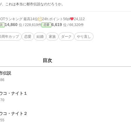
が、これは本当に都市伝説なのだろうか。
HOTランキング 最高14位
24h.ポイント
56pt
24,112
14,860
6,619
位 / 228,619件
位 / 66,320件
説
恋愛
25周年カップ
恋愛
結婚
家族
ダーク
やり直し
目次
市伝説
886
ウコ・ナイト１
770
ウコ・ナイト２
655