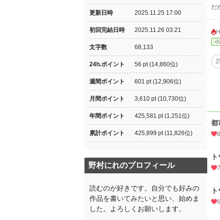
だ
更新日時
2025.11.25 17:00
初回完結日時
2025.11.26 03:21
小
文字数
68,133
24h.ポイント
56 pt (14,860位)
週間ポイント
601 pt (12,906位)
月間ポイント
3,610 pt (10,730位)
年間ポイント
425,581 pt (1,251位)
都
累計ポイント
425,899 pt (11,826位)
ト
野村にれのプロフィール
読むのが好きです。自分でも好みの
ト
作品を書いてみたいと思い、始めま
した。よろしくお願いします。