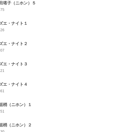
田塔子（ニホン）５
675
ズエ・ナイト１
526
ズエ・ナイト２
507
ズエ・ナイト３
521
ズエ・ナイト４
461
垣梢（ニホン）１
451
垣梢（ニホン）２
430