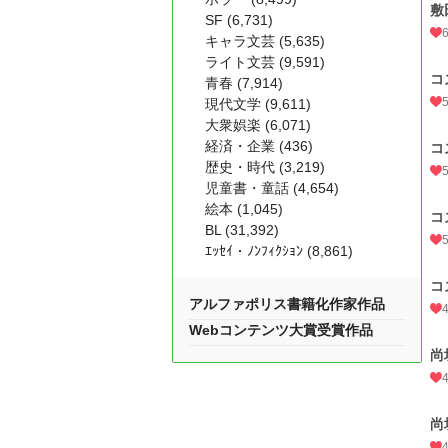
敷
SF (6,731)
キャラ文芸 (5,635)
ライト文芸 (9,591)
コ
青春 (7,914)
現代文学 (9,611)
大衆娯楽 (6,071)
経済・企業 (436)
コ
歴史・時代 (3,219)
児童書・童話 (4,654)
絵本 (1,045)
コ
BL (31,392)
ｴｯｾｲ・ﾉﾝﾌｨｸｼｮﾝ (8,861)
コ
アルファポリス書籍化作家作品
Webコンテンツ大賞受賞作品
尚
尚