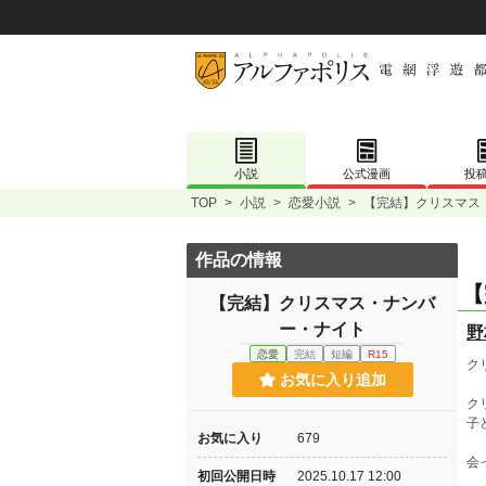
小説
公式漫画
投
TOP
>
小説
>
恋愛小説
>
【完結】クリスマス
作品の情報
【
【完結】クリスマス・ナンバ
ー・ナイト
野
恋愛
完結
短編
R15
ク
お気に入り追加
ク
子
お気に入り
679
会
初回公開日時
2025.10.17 12:00