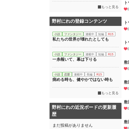
ト
もっと見る
野村にれの登録コンテンツ
ト
小説
ファンタジー
連載中
短編
R15
私たちの世界が壊れたとしても
ト
小説
ファンタジー
連載中
短編
R15
一糸報いて、幕は下りる
敷
小説
恋愛
連載中
長編
R15
病める時も、健やかではない時も
敷
もっと見る
敷
野村にれの近況ボードの更新履
歴
敷
まだ投稿がありません