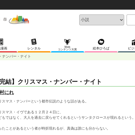
Web
稿漫画
レンタル
絵本ひろば
ビジ
コンテンツ大賞
・ナンバー・ナイト
完結】クリスマス・ナンバー・ナイト
村にれ
リスマス・ナンバーという都市伝説のような話がある。
リスマス・イヴである１２月２４日に、
どもではなく、大人を過去に戻らせてくれるというサンタクロースが現れるという
ったことがあるという者が時折現れるが、真偽は誰にも分からない。