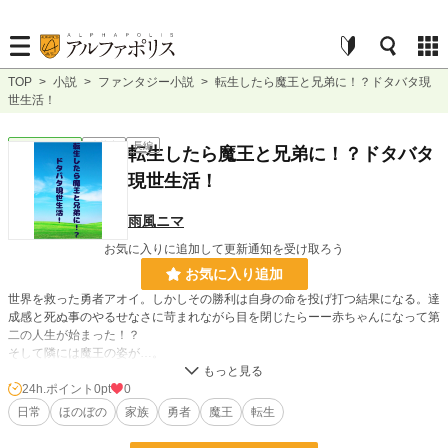
TOP
>
小説
>
ファンタジー小説
>
転生したら魔王と兄弟に！？ドタバタ現
世生活！
ファンタジー
連載中
長編
転生したら魔王と兄弟に！？ドタバタ
現世生活！
雨風ニマ
お気に入りに追加して更新通知を受け取ろう
お気に入り追加
世界を救った勇者アオイ。しかしその勝利は自身の命を投げ打つ結果になる。達
成感と死ぬ事のやるせなさに苛まれながら目を閉じたらーー赤ちゃんになって第
二の人生が始まった！？
そして隣には魔王の姿が…。
元勇者と元魔王が送る笑いあり涙ありのほのぼのストーリー！
24h.ポイント
0pt
0
日常
ほのぼの
家族
勇者
魔王
転生
小説
228,878 位 / 228,878 件