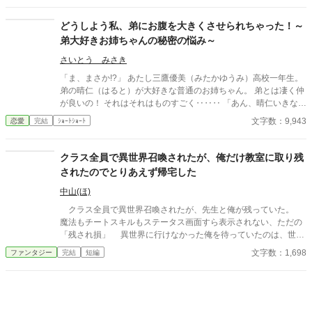
は私の運命の相手なんだもん！」と、葵のデレデレは今日も過剰
の一途。周囲の冷やかしや、葵を狙う男子生徒のプレッシャーが
どうしよう私、弟にお腹を大きくさせられちゃった！～
高まる中、悠太の**「幼馴染フィルター」**はついに限界を迎え
弟大好きお姉ちゃんの秘密の悩み～
る。 この溺愛っぷり、いつまで「家族」で通せるのか？ 甘すぎる
日常が、悠太の鈍感な理性を溶かし尽くす――最初からクライマ
さいとう みさき
ックスの、超高濃度イチャイチャ・ラブコメ、開幕！
「ま、まさか!?」 あたし三鷹優美（みたかゆうみ）高校一年生。
弟の晴仁（はると）が大好きな普通のお姉ちゃん。 弟とは凄く仲
が良いの！ それはそれはものすごく‥‥‥ 「あん、晴仁いきなり
そんなのお口に入らないよぉ～♡」 そんな関係のあたしたち。 で
文字数：9,943
恋愛
完結
ｼｮｰﾄｼｮｰﾄ
もある日トイレであたしはアレが来そうなのになかなか来ないの
も気にもせずスカートのファスナーを上げると‥‥‥ 「うそっ！
お腹が出て来てる!?」 お姉ちゃんの秘密の悩みです。
クラス全員で異世界召喚されたが、俺だけ教室に取り残
されたのでとりあえず帰宅した
中山(ほ)
クラス全員で異世界召喚されたが、先生と俺が残っていた。
魔法もチートスキルもステータス画面すら表示されない、ただの
「残され損」 異世界に行けなかった俺を待っていたのは、世知
辛い現実だった。 AI使用状況 GoogleのGeminiさん使ってます〜
文字数：1,698
ファンタジー
完結
短編
誤字脱字チェックと調べ物お願いしてます