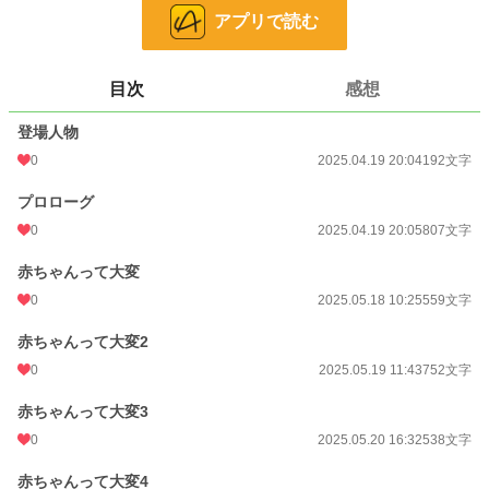
ファンタジー
53,344 位 / 53,344 件
アプリで読む
お気に入り
1
24h.ポイント
0 pt
目次
感想
文字数
4,834
登場人物
更新日時
2025.05.31 12:32
0
2025.04.19 20:04
192文字
初回公開日時
2025.04.19 20:04
プロローグ
週間ポイント
0
0 pt (228,878 位)
2025.04.19 20:05
807文字
月間ポイント
0 pt (228,878 位)
赤ちゃんって大変
0
2025.05.18 10:25
559文字
年間ポイント
70 pt (150,259 位)
赤ちゃんって大変2
累計ポイント
1,828 pt (170,089 位)
0
2025.05.19 11:43
752文字
赤ちゃんって大変3
0
2025.05.20 16:32
538文字
赤ちゃんって大変4