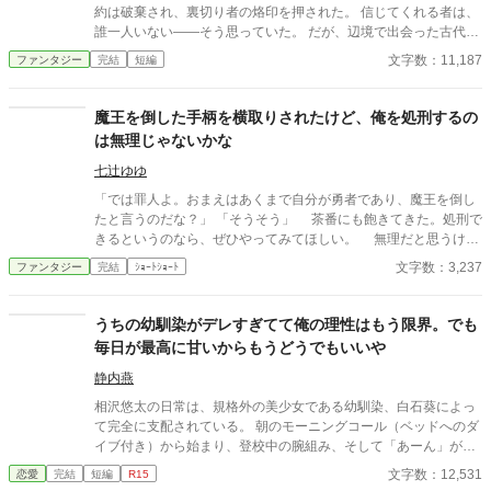
約は破棄され、裏切り者の烙印を押された。 信じてくれる者は、
誰一人いない——そう思っていた。 だが、辺境で出会った古代魔
導と、ただ一人俺を信じてくれた彼女が、すべてを変えた。 婚礼
文字数：11,187
ファンタジー
完結
短編
と処刑が重なるその日、真実をつきつけ、俺は、王都に“ざま
ぁ”を叩きつける。 ……でも、もう復讐には興味がない。 俺が欲
しかったのは、名誉でも地位でもなく、信じてくれる人だった。
魔王を倒した手柄を横取りされたけど、俺を処刑するの
これは、ざまぁの果てに静かな勝利を選んだ、元英雄の物語。
は無理じゃないかな
七辻ゆゆ
「では罪人よ。おまえはあくまで自分が勇者であり、魔王を倒し
たと言うのだな？」 「そうそう」 茶番にも飽きてきた。処刑で
きるというのなら、ぜひやってみてほしい。 無理だと思うけ
ど。
文字数：3,237
ファンタジー
完結
ｼｮｰﾄｼｮｰﾄ
うちの幼馴染がデレすぎてて俺の理性はもう限界。でも
毎日が最高に甘いからもうどうでもいいや
静内燕
相沢悠太の日常は、規格外の美少女である幼馴染、白石葵によっ
て完全に支配されている。 朝のモーニングコール（ベッドへのダ
イブ付き）から始まり、登校中の腕組み、そして「あーん」が義
務付けられた手作り弁当。誰もが羨むラブラブっぷりだが、悠太
文字数：12,531
恋愛
完結
短編
R15
はこれを「家族愛」だと頑なに誤解（無視）している。 「ゆーた