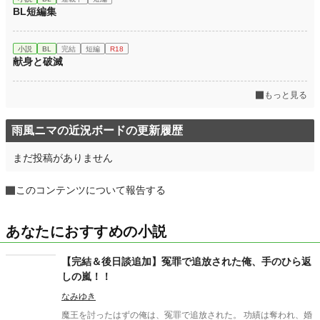
BL短編集
小説
BL
完結
短編
R18
献身と破滅
もっと見る
雨風ニマの近況ボードの更新履歴
まだ投稿がありません
このコンテンツについて報告する
あなたにおすすめの小説
【完結＆後日談追加】冤罪で追放された俺、手のひら返
しの嵐！！
なみゆき
魔王を討ったはずの俺は、冤罪で追放された。 功績は奪われ、婚