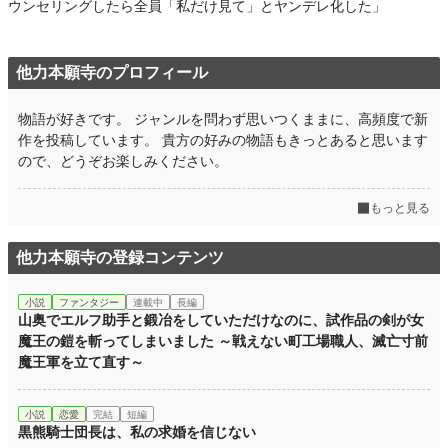
ウンセリングしたら全員「私だけ見て」とヤンデレ化した」
他力本願寺のプロフィール
物語が好きです。 ジャンルを問わず思いつくままに、高頻度で新
作を投稿しています。 貴方の好みの物語もきっとあると思います
ので、どうぞお楽しみください。
もっと見る
他力本願寺の登録コンテンツ
小説
ファンタジー
連載中
長編
山奥でエルフ助手と鍛冶をしていただけなのに、試作品の剣が女
魔王の鎧を斬ってしまいました ～戦えない町工場職人、滅亡寸前
魔王軍を立て直す～
小説
恋愛
完結
短編
黒熊騎士団長は、私の求婚を信じない