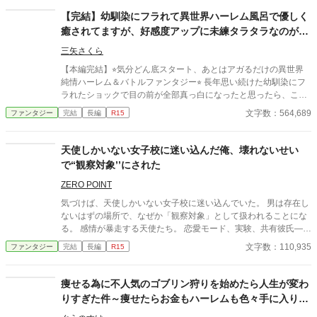
ライは諦めずに懇願し続け、ようやく加入を許されたが、冒険
【完結】幼馴染にフラれて異世界ハーレム風呂で優しく
者になりたての彼は、それまでの剣技の訓練の成果を全く発揮出
癒されてますが、好感度アップに未練タラタラなのが役
来ず、美少女たちから見限られてしまいそうになる。 焦った彼
立ってるとは気付かず、世界を救いました。
は、奥の手を使うことにした。 それは、剣士の彼が何故か持っ
三矢さくら
ていた固有スキル、幻影魔法だった。 それから三年。 最近は、
【本編完結】⭐︎気分どん底スタート、あとはアガるだけの異世界
幻影魔法を用いて、毎回仲間を庇って瀕死の重傷を負う〝フリ〟
純情ハーレム＆バトルファンタジー⭐︎ 長年思い続けた幼馴染にフ
をするようになった。 そのおかげで、モンスターを欺き、その
ラれたショックで目の前が全部真っ白になったと思ったら、これ
隙に仲間たちが攻撃して倒すという流れが出来て、やっとライは
異世界召喚ですか!? しかも、フラれたばかりのダダ凹みなのに、
文字数：564,689
ファンタジー
完結
長編
R15
彼女たちに貢献出来るようになった。 しかし、ある日。 どうやら
まさかのハーレム展開。まったくそんな気分じゃないのに、それ
限界が訪れたようで。 「……ライ君、ごめんなさいごめんなさい
が『シキタリ』と言われては断りにくい。毎日混浴ですか。そう
ごめんなさいごめんなさい本当にごめんなさい……」 「……ああ
ですか。赤面しますよ。 ただ、召喚されたお城は、落城寸前の風
天使しかいない女子校に迷い込んだ俺、壊れないせい
ああ！ もしあんたが死んじまったら、あたいは……あたいはあ
前の灯火。伝説の『マレビト』として召喚された俺、百海勇吾(1
で“観察対象’’にされた
あああああああ！ ……そうだ……あんたが死なないようにすれ
8)は、城主代行を任されて、城に襲い掛かる謎のバケモノたちに
ば良いんだ……そうすれば、ずっと一緒にいられる……ライ。あ
立ち向かうことに。 といっても、発現するらしいチートは使えな
ZERO POINT
たいの肉を食べておくれ。ハイエルフの肉にも、人魚みたいに不
いし、お城に唯一いた呪術師の第４王女様は召喚の呪術の影響
老不死の効果があるんじゃないかい？」 「ファラのせいで、ライ
気づけば、天使しかいない女子校に迷い込んでいた。 男は存在し
で、眠りっ放し。 とにかく、俺を取り囲んでる女子たちと、お城
ライは酷い目に遭っちゃったの……本当にごめんなさい……本当
ないはずの場所で、なぜか「観察対象」として扱われることにな
の皆さんの気持ちをまとめて闘うしかない！ フラれたばかりで、
に……本当に……本当に……。……お詫びと言ってはなんだけ
る。 感情が暴走する天使たち。 恋愛モード、実験、共有彼氏――
そんな気分じゃないんだけどなぁ！
ど、ファラの血をあげるの。ファラは精霊の血を受け継いでるか
すべてが少しずつズレている。 壊れるはずの状況で、なぜか壊れ
文字数：110,935
ファンタジー
完結
長編
R15
ら。これできっとライライの身体の痛みも消えるの。あと、先日
ない俺。 だからこそ、彼女たちは興味を持った。 「どうやったら
ファラに発現した固有スキル〝超知覚〟で、ライライの内臓の状
壊れるのか」 これは、観察される側の人間と、観察する天使たち
態を常に知覚してあげるの！ 脳も、心臓も、肺も、胃も、膀胱
の、少しおかしな学園実験ラブコメ。
痩せる為に不人気のゴブリン狩りを始めたら人生が変わ
も、小腸も、大腸も、全部の健康をファラが管理してあげる
りすぎた件～痩せたらお金もハーレムも色々手に入りま
の！」 ……あれ？ おかしいな…… 何か、みんな……ヤンデレ
した～