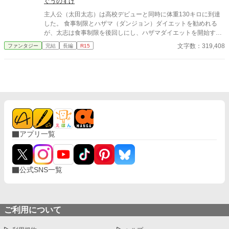
化してない？ ……もしかして、これ…… 『全部幻（うそ）でし
ぐうのすけ
た』ってバレたら……殺されるんじゃね？ （※現在、第6回次世
主人公（太田太志）は高校デビューと同時に体重130キロに到達
代ファンタジーカップに参加しています。 もし宜しければお気に
した。 食事制限とハザマ（ダンジョン）ダイエットを勧めれる
入りに追加して応援して頂けましたら嬉しいです。何卒宜しくお
が、太志は食事制限を後回しにし、ハザマダイエットを開始す
願いいたします）
る。 最初は甘えていた大志だったが、人とのかかわりによって
文字数：319,408
ファンタジー
完結
長編
R15
徐々に考えや行動を変えていく。 それによりスキルや人間関係が
変化していき、ヒロインとの関係も変わっていくのだった。 ※最
初は成長メインで描かれますが、徐々にヒロインの展開が多めに
なっていく……予定です。 カクヨムで先行投稿中！
アプリ一覧
公式SNS一覧
ご利用について