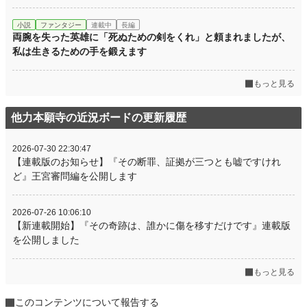
小説
ファンタジー
連載中
長編
両腕を失った英雄に「死ぬための剣をくれ」と頼まれましたが、
私は生きるための手を鍛えます
もっと見る
他力本願寺の近況ボードの更新履歴
2026-07-30 22:30:47
【連載版のお知らせ】『その断罪、証拠が三つとも嘘ですけれ
ど』王宮審問編を公開します
2026-07-26 10:06:10
【新連載開始】『その奇跡は、誰かに傷を移すだけです』連載版
を公開しました
もっと見る
このコンテンツについて報告する