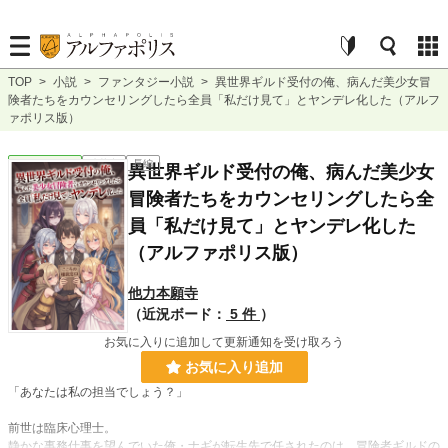
TOP
>
小説
>
ファンタジー小説
>
異世界ギルド受付の俺、病んだ美少女冒
険者たちをカウンセリングしたら全員「私だけ見て」とヤンデレ化した（アルフ
ァポリス版）
ファンタジー
連載中
長編
異世界ギルド受付の俺、病んだ美少女
冒険者たちをカウンセリングしたら全
員「私だけ見て」とヤンデレ化した
（アルファポリス版）
他力本願寺
（近況ボード：
5 件
）
お気に入りに追加して更新通知を受け取ろう
お気に入り追加
「あなたは私の担当でしょう？」
前世は臨床心理士。
静かな事務仕事を望んでいた俺・ナギが転生先で任されたのは、冒険者ギルドの