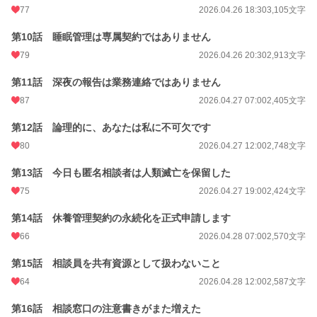
77
2026.04.26 18:30
3,105文字
月間ポイント
4,606 pt (8,955 位)
第10話 睡眠管理は専属契約ではありません
年間ポイント
66,294 pt (8,406 位)
79
2026.04.26 20:30
2,913文字
累計ポイント
67,124 pt (38,019 位)
第11話 深夜の報告は業務連絡ではありません
87
2026.04.27 07:00
2,405文字
第12話 論理的に、あなたは私に不可欠です
80
2026.04.27 12:00
2,748文字
第13話 今日も匿名相談者は人類滅亡を保留した
75
2026.04.27 19:00
2,424文字
第14話 休養管理契約の永続化を正式申請します
66
2026.04.28 07:00
2,570文字
第15話 相談員を共有資源として扱わないこと
64
2026.04.28 12:00
2,587文字
第16話 相談窓口の注意書きがまた増えた