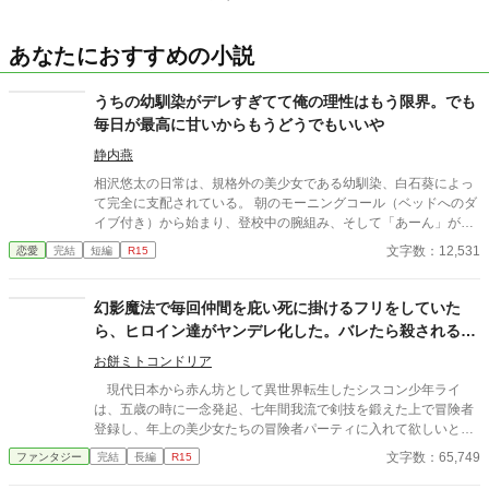
あなたにおすすめの小説
うちの幼馴染がデレすぎてて俺の理性はもう限界。でも
毎日が最高に甘いからもうどうでもいいや
静内燕
相沢悠太の日常は、規格外の美少女である幼馴染、白石葵によっ
て完全に支配されている。 朝のモーニングコール（ベッドへのダ
イブ付き）から始まり、登校中の腕組み、そして「あーん」が義
務付けられた手作り弁当。誰もが羨むラブラブっぷりだが、悠太
文字数：12,531
恋愛
完結
短編
R15
はこれを「家族愛」だと頑なに誤解（無視）している。 「ゆーた
は私の運命の相手なんだもん！」と、葵のデレデレは今日も過剰
の一途。周囲の冷やかしや、葵を狙う男子生徒のプレッシャーが
幻影魔法で毎回仲間を庇い死に掛けるフリをしていた
高まる中、悠太の**「幼馴染フィルター」**はついに限界を迎え
ら、ヒロイン達がヤンデレ化した。バレたら殺されるの
る。 この溺愛っぷり、いつまで「家族」で通せるのか？ 甘すぎる
で、今日も俺は震えながら幻影魔法を使う
日常が、悠太の鈍感な理性を溶かし尽くす――最初からクライマ
お餅ミトコンドリア
ックスの、超高濃度イチャイチャ・ラブコメ、開幕！
現代日本から赤ん坊として異世界転生したシスコン少年ライ
は、五歳の時に一念発起、七年間我流で剣技を鍛えた上で冒険者
登録し、年上の美少女たちの冒険者パーティに入れて欲しいと下
心満載で頼む。 が、冷たく断られた。 彼女たちは、美少女
文字数：65,749
ファンタジー
完結
長編
R15
（＆美女）ばかりという珍しいパーティで、今までも散々軽薄な
男たちから言い寄られていたため、心底うんざりしていたのだ。