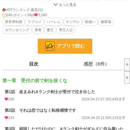
「こころの相談窓口」だった。
HOTランキング 最高2位
回復魔法はあっても、心のケアの概念がない世界。
24h.ポイント
99pt
3,280
見捨てられ不安のAランク剣士、100点以外を許せない天才魔法使い、昼と夜で
異世界転移
ラブコメ
ハーレム
ヤンデレ
勘違い
修羅場
別人のような盗賊、善意で壊しにくる聖女――心に傷を抱えた美少女冒険者たち
カウンセリング
勇者
魔王
男主人公
を、俺は前世の知識で少しずつ立ち直らせていく。
……はずだった。
アプリで読む
なぜか全員、
「担当は私だけですよね？」
「論理的に、あなたは私に不可欠です」
目次
感想（6件）
と、俺を囲い込み始めたのだ。
だからそれは恋じゃなくて転移感情であって――って、剣を抜くな。魔法陣を展
第一章 受付の前で剣を抜くな
開するな。相談窓口の前で修羅場を始めるな。
第1話 血まみれAランク剣士が受付で泣き出した
しかも、ある日ギルドに届いた匿名相談は、
「人類を滅ぼすべきか迷っています」
189
2026.04.25 07:30
3,845文字
最後の相談者、女魔王って本気ですか？
第2話 それは恋ではなく転移感情です
193
2026.04.25 11:30
5,129文字
心を救うたび、独占欲だけが悪化していく。
異世界ギルド発、激重感情ヤンデレ修羅場ラブコメ。
第3話 相談しただけなのに、Aランク剣士がギルドに住み着いた