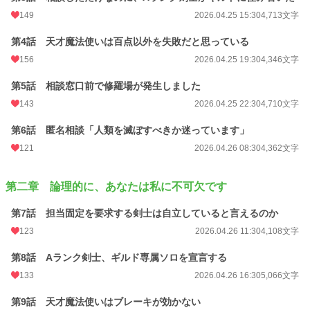
※カクヨムでも連載中。７３万PV達成。
149
2026.04.25 15:30
4,713文字
カクヨムで開催された「異世界“最かわ”ヒロインコンテスト」の週間ランキング
1位獲得作品
第4話 天才魔法使いは百点以外を失敗だと思っている
カクヨム版とは第四章以降の展開を変更しています。
156
2026.04.25 19:30
4,346文字
（よりラブコメ色が強いです、壮大なお話、ヒューマンドラマがお好きであれば
カクヨム版をどうぞ）
第5話 相談窓口前で修羅場が発生しました
https://kakuyomu.jp/works/822139846623644427
143
2026.04.25 22:30
4,710文字
小説
第6話 匿名相談「人類を滅ぼすべきか迷っています」
11,429 位 / 228,924 件
121
2026.04.26 08:30
4,362文字
ファンタジー
2,149 位 / 53,357 件
お気に入り
266
第二章 論理的に、あなたは私に不可欠です
24h.ポイント
99 pt
第7話 担当固定を要求する剣士は自立していると言えるのか
文字数
193,693
123
2026.04.26 11:30
4,108文字
更新日時
2026.05.20 07:20
第8話 Aランク剣士、ギルド専属ソロを宣言する
初回公開日時
2026.04.25 07:30
133
2026.04.26 16:30
5,066文字
週間ポイント
919 pt (9,560 位)
第9話 天才魔法使いはブレーキが効かない