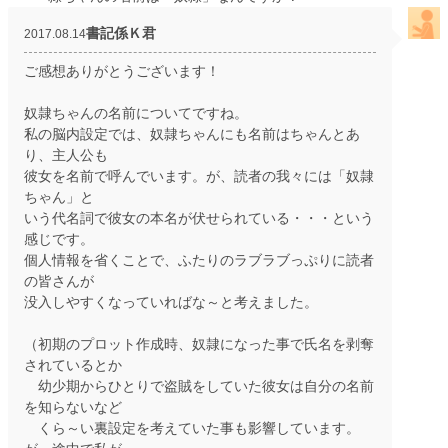
書記係Ｋ君
2017.08.14
ご感想ありがとうございます！
奴隷ちゃんの名前についてですね。
私の脳内設定では、奴隷ちゃんにも名前はちゃんとあ
り、主人公も
彼女を名前で呼んでいます。が、読者の我々には「奴隷
ちゃん」と
いう代名詞で彼女の本名が伏せられている・・・という
感じです。
個人情報を省くことで、ふたりのラブラブっぷりに読者
の皆さんが
没入しやすくなっていればな～と考えました。
（初期のプロット作成時、奴隷になった事で氏名を剥奪
されているとか
幼少期からひとりで盗賊をしていた彼女は自分の名前
を知らないなど
くら～い裏設定を考えていた事も影響しています。