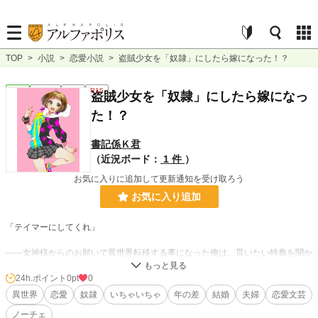
TOP
>
小説
>
恋愛小説
>
盗賊少女を「奴隷」にしたら嫁になった！？
恋愛
連載中
長編
R15
盗賊少女を「奴隷」にしたら嫁になっ
た！？
書記係Ｋ君
（近況ボード：
1 件
）
お気に入りに追加して更新通知を受け取ろう
お気に入り追加
「テイマーにしてくれ」
――女神様からのお願いで異世界転移する事になった俺は、貰いたい特典を聞か
れたので『モンスターテイマー』になりたいと答えた（つもりだった…）。
24h.ポイント
0pt
0
ところが、異世界転移した俺のステータス画面に表示されたのは
異世界
恋愛
奴隷
いちゃいちゃ
年の差
結婚
夫婦
恋愛文芸
――『奴隷調教師（スレイブ・テイマー）』だった！？
ノーチェ