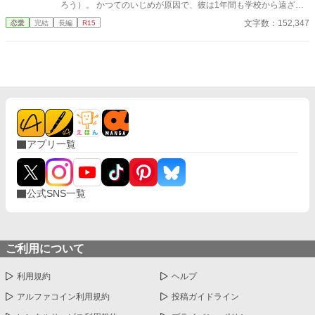
ろう）。 かつてのいじめが原因で、彼は1年間も学校から遠ざか
っていた。 しかし、久しぶりに登校したその日――彼は運命の出
文字数：152,347
恋愛
完結
長編
R15
会いを果たす。 現れたのは、まるで絵から飛び出してきたかのよ
うな美少女。 その瞳にはどこかミステリアスな輝きが宿り、真一
郎の心をかき乱していく。 「今日から私、あなたのメイドになり
ます！」 なんと彼女は、突然メイドとして彼の家で働くこと
に！？ 謎めいた美少女と陰キャ御曹司の、予測不能な主従ラブコ
メが幕を開ける！ カクヨム、小説家になろうの方でも連載してい
ます！
アプリ一覧
公式SNS一覧
ご利用について
利用規約
ヘルプ
アルファコイン利用規約
投稿ガイドライン