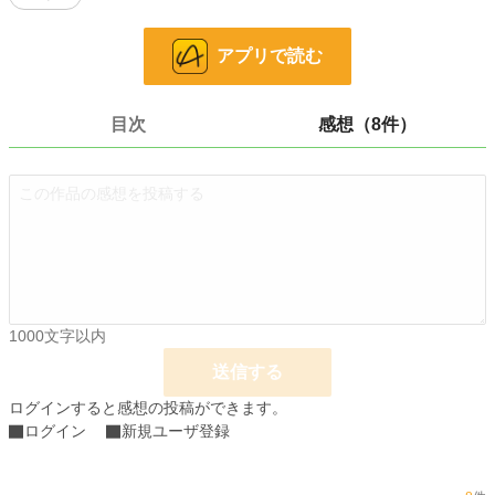
その後、追い剥ぎ目的に襲ってきた盗賊の少女を「調教（テイミング）」して
「奴隷」にしちゃった俺は――かわいい奴隷との新婚生活を楽しむ事にした！！
アプリで読む
小説
228,999 位 / 228,999 件
目次
感想（8件）
恋愛
66,399 位 / 66,399 件
お気に入り
252
24h.ポイント
0 pt
文字数
50,434
更新日時
2018.12.01 00:25
1000文字以内
初回公開日時
2016.08.31 23:53
送信する
週間ポイント
28 pt (55,838 位)
ログインすると感想の投稿ができます。
月間ポイント
84 pt (68,384 位)
ログイン
新規ユーザ登録
年間ポイント
1,281 pt (78,392 位)
累計ポイント
215,305 pt (19,041 位)