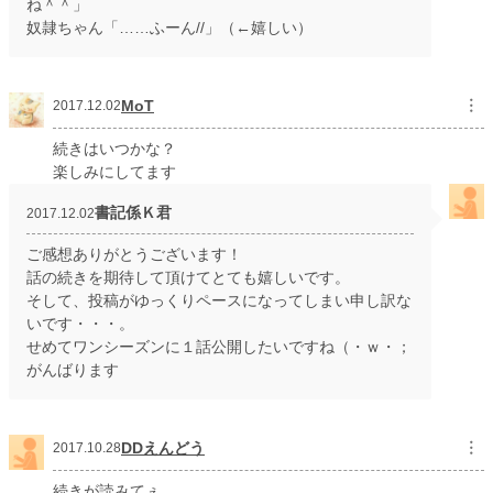
ね＾＾」
奴隷ちゃん「……ふーん//」（←嬉しい）
MoT
︙
2017.12.02
続きはいつかな？
楽しみにしてます
書記係Ｋ君
2017.12.02
ご感想ありがとうございます！
話の続きを期待して頂けてとても嬉しいです。
そして、投稿がゆっくりペースになってしまい申し訳な
いです・・・。
せめてワンシーズンに１話公開したいですね（・ｗ・；
がんばります
DDえんどう
︙
2017.10.28
続きが読みてぇ....