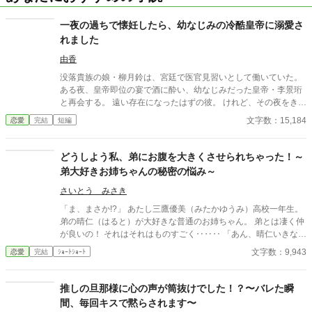
一夜の過ちで懐妊したら、幼なじみの冷酷皇帝に溺愛さ
れました
由香
没落貴族の娘・柳月鈴は、宮廷で医官見習いとして働いていた。
ある夜、皇帝即位の宴で酒に酔い、幼なじみだった皇帝・李景珩
と再会する。 遠い存在になったはずの彼。 けれど、その夜をきっ
かけに月鈴の運命は大きく動き出す。 冷酷と恐れられる皇帝が、
文字数：15,184
恋愛
完結
短編
なぜか彼女だけには甘すぎて――。
どうしよう私、弟にお腹を大きくさせられちゃった！～
弟大好きお姉ちゃんの秘密の悩み～
さいとう みさき
「ま、まさか!?」 あたし三鷹優美（みたかゆうみ）高校一年生。
弟の晴仁（はると）が大好きな普通のお姉ちゃん。 弟とは凄く仲
が良いの！ それはそれはものすごく‥‥‥ 「あん、晴仁いきなり
そんなのお口に入らないよぉ～♡」 そんな関係のあたしたち。 で
文字数：9,943
恋愛
完結
ｼｮｰﾄｼｮｰﾄ
もある日トイレであたしはアレが来そうなのになかなか来ないの
も気にもせずスカートのファスナーを上げると‥‥‥ 「うそっ！
お腹が出て来てる!?」 お姉ちゃんの秘密の悩みです。
推しの旦那様に心の声が筒抜けでした！？〜バレた瞬
間、毎回キスで黙らされます〜