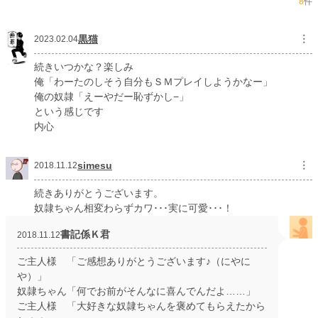
8
件
黒猫
︙
2023.02.04
続きいつかな？楽しみ
俺「わーたのしそう自分もＳＭプレイしようかなー」
俺の奴隷「えーやだー恥ずかし−」
という感じです
内心
simesu
︙
2018.11.12
続きありがとうございます。
奴隷ちゃん相変わらずカワ･･･実に可愛･･･！
書記係Ｋ君
2018.11.12
ご主人様 「ご感想ありがとうございます♪（にやに
や）」
奴隷ちゃん「何でお前がそんなに喜んでんだよ……」
ご主人様 「大好きな奴隷ちゃんを褒めてもらえたから