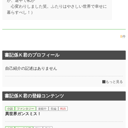
が、途中で私が
心変わりしました笑。ふたりはやさしい世界で幸せに
暮らすべし！）
8
件
書記係Ｋ君のプロフィール
自己紹介の記述はありません
もっと見る
書記係Ｋ君の登録コンテンツ
小説
ファンタジー
連載中
長編
R15
異世界ガンスミス！