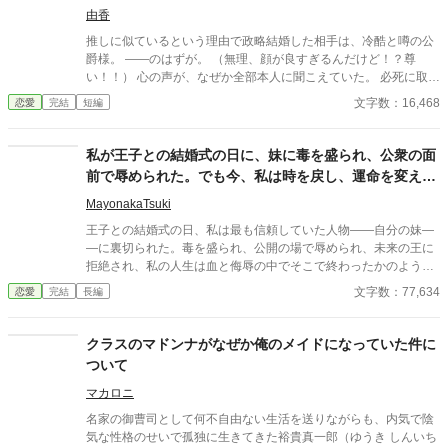
由香
推しに似ているという理由で政略結婚した相手は、冷酷と噂の公
爵様。 ――のはずが。 （無理、顔が良すぎるんだけど！？尊
い！！） 心の声が、なぜか全部本人に聞こえていた。 必死に取り
繕うも時すでに遅し。 暴走する脳内実況を止めるたび、旦那様は
文字数：16,468
恋愛
完結
短編
なぜか――キスしてくる。 「黙らせるのにちょうどいい」 いや全
然よくないです！！むしろ悪化してます！！ 無表情公爵様 × 心の
声だだ漏れ令嬢 甘くて騒がしい新婚生活、開幕。
私が王子との結婚式の日に、妹に毒を盛られ、公衆の面
前で辱められた。でも今、私は時を戻し、運命を変えに
来た。
MayonakaTsuki
王子との結婚式の日、私は最も信頼していた人物――自分の妹―
―に裏切られた。毒を盛られ、公開の場で辱められ、未来の王に
拒絶され、私の人生は血と侮辱の中でそこで終わったかのように
思えた。しかし、死が私を迎えたとき、不可能なことが起きた―
文字数：77,634
恋愛
完結
長編
―私は同じ回廊で、祭壇の前で目を覚まし、あらゆる涙、嘘、そ
して一撃の記憶をそのまま覚えていた。今、二度目のチャンスを
得た私は、ただ一つの使命を持つ――真実を突き止め、奪われた
クラスのマドンナがなぜか俺のメイドになっていた件に
ものを取り戻し、私を破滅させた者たちにその代償を払わせる。
ついて
もはや、何も以前のままではない。何も許されない。
マカロニ
名家の御曹司として何不自由ない生活を送りながらも、内気で陰
気な性格のせいで孤独に生きてきた裕貴真一郎（ゆうき しんいち