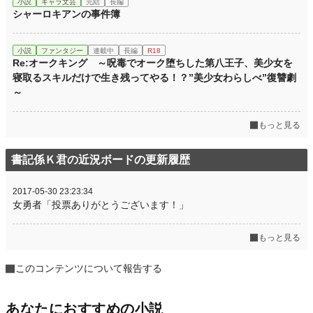
小説
キャラ文芸
完結
長編
シャーロキアンの事件簿
小説
ファンタジー
連載中
長編
R18
Re:オークキング ～呪毒でオーク堕ちした第八王子、美少女を
寝取るスキルだけで生き残ってやる！？”美少女わらしべ”復讐劇
～
もっと見る
書記係Ｋ君の近況ボードの更新履歴
2017-05-30 23:23:34
女勇者「投票ありがとうございます！」
もっと見る
このコンテンツについて報告する
あなたにおすすめの小説