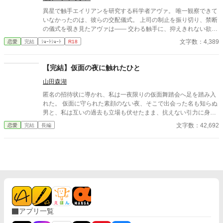
異星で触手エイリアンを研究する科学者アヴァ。 唯一観察できて
いなかったのは、彼らの交配儀式。 上司の制止を振り切り、禁断
の儀式を覗き見たアヴァは―― 交わる触手に、抑えきれない欲望
を覚える。 「私も……私も交配したい」 太く長い触手が、体の奥
文字数：4,389
恋愛
完結
ｼｮｰﾄｼｮｰﾄ
R18
深くまで侵入してくる。 研究者が、快楽の実験体になる夜。
【完結】仮面の夜に触れたひと
山田森湖
匿名の招待状に導かれ、私は一夜限りの仮面舞踏会へ足を踏み入
れた。 仮面に守られた素顔のない夜、そこで出会った名も知らぬ
男と、私は互いの過去も立場も伏せたまま、抗えない引力に身を
委ねる。 「今夜だけ」——そう約束したはずの関係は、夜明けと
文字数：42,692
恋愛
完結
長編
ともに終わった。 しかし、彼の声、仕草、触れた感触は、日常へ
戻った私の心から消えることはなかった。 数日後、仕事の場で再
会した一人の男性。 仮面を外したその声に、私は確信する。 あの
夜の男は、決して“過去”にはならない。 名前を呼ばず、素性を語
らず、ただ感情と身体だけを重ねる密会。 惹かれ合うほどに増し
ていく不安と疑念。 彼は何者なのか。 そして、私は彼に何を隠し
ているのか。 やがて明かされる彼の正体と、私自身の秘密。 仮面
の下に隠されていたのは、欲望だけではなく、社会的立場と危う
い選択だった。 再び訪れる仮面の夜。 真実を知った二人は、それ
アプリ一覧
でもなお互いを求め合うのか。 仮面を外した先にあるのは、破滅
か、それとも未来か——。