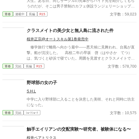
大生。ある日、同じサークルの先輩からバイト先を紹介してもら
うのだが、そこは男子禁制のカフェ併設ランジェリーショップ
で！？ ちょっとハレンチなお仕事カフェライフ、始まりま
文字数：59,023
青春
連載中
長編
R15
す！！ ※この物語はフィクションであり実在の人物・団体・法律
とは一切関係ありません。 表紙画像はAIイラストです。下着が生
成できないのでビキニで代用しています。
クラスメイトの美少女と無人島に流された件
桜井正宗@オートスキル第1巻発売中
修学旅行で離島へ向かう最中――悪天候に見舞われ、台風が直
撃。船が沈没した。 高校二年の早坂 啓（はやさか てつ）
は、気づくと砂浜で寝ていた。周囲を見渡すとクラスメイトで美
少女の天音 愛（あまね まな）が隣に倒れていた。 どうや
文字数：578,700
青春
完結
長編
R15
ら、漂流して流されていたようだった。 帰ろうにも島は『無人
島』。 しばらくは島で生きていくしかなくなった。天音と共に
無人島サバイバルをしていくのだが……クラスの女子が次々に見
野球部の女の子
つかり、やがてハーレムに。 男一人と女子十五人で……取り合
S.H.L
いに発展！？
中学に入り野球部に入ることを決意した美咲、それと同時に坊主
になった。
文字数：10,575
青春
完結
ｼｮｰﾄｼｮｰﾄ
触手エイリアンの交配実験〜研究者、被験体になる〜
桜井ベアトリクス