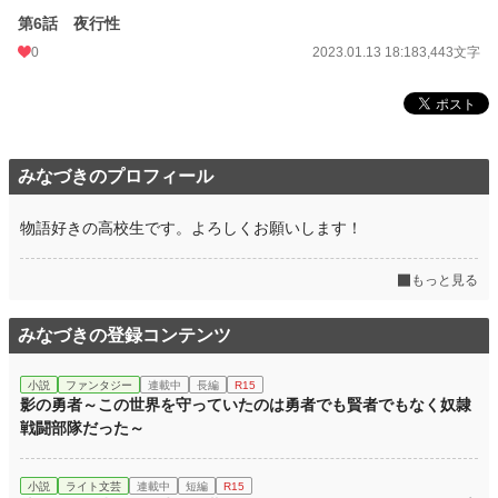
第6話 夜行性
0
2023.01.13 18:18
3,443文字
みなづきのプロフィール
物語好きの高校生です。よろしくお願いします！
もっと見る
みなづきの登録コンテンツ
小説
ファンタジー
連載中
長編
R15
影の勇者～この世界を守っていたのは勇者でも賢者でもなく奴隷
戦闘部隊だった～
小説
ライト文芸
連載中
短編
R15