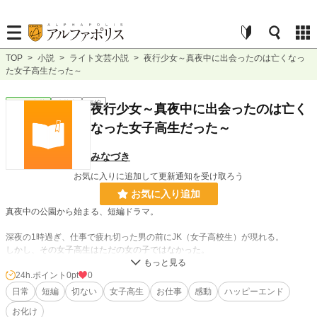
TOP
>
小説
>
ライト文芸小説
>
夜行少女～真夜中に出会ったのは亡くなっ
た女子高生だった～
ライト文芸
連載中
短編
夜行少女～真夜中に出会ったのは亡く
なった女子高生だった～
みなづき
お気に入りに追加して更新通知を受け取ろう
お気に入り追加
真夜中の公園から始まる、短編ドラマ。
深夜の1時過ぎ、仕事で疲れ切った男の前にJK（女子高校生）が現れる。
しかし、その女子高生はただの女の子ではなかった。
物語が進めば、徐々に解けていく謎。
24h.ポイント
0pt
0
ＪＫおばけ×サラリーマンとの真実の物語。
日常
短編
切ない
女子高生
お仕事
感動
ハッピーエンド
お化け