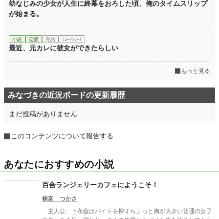
幼なじみの少女が人生に終幕をおろした頃、俺のタイムスリップ
が始まる。
小説
恋愛
完結
ｼｮｰﾄｼｮｰﾄ
最近、元カレに彼女ができたらしい
もっと見る
みなづきの近況ボードの更新履歴
まだ投稿がありません
このコンテンツについて報告する
あなたにおすすめの小説
百合ランジェリーカフェにようこそ！
楠富 つかさ
主人公、下条藍はバイトを探すちょっと胸が大きい普通の女子