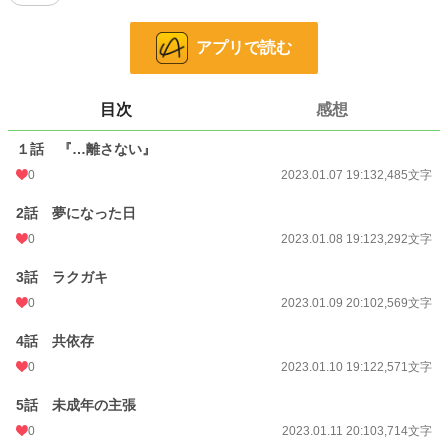
小説
228,832 位 / 228,832 件
ライト文芸
9,588 位 / 9,588 件
アプリで読む
お気に入り
0
24h.ポイント
0 pt
目次
感想
文字数
18,074
１話 『…離さない』
0
2023.01.07 19:13
2,485文字
更新日時
2023.01.13 18:18
初回公開日時
2話 夢になった日
2023.01.07 19:13
0
2023.01.08 19:12
3,292文字
週間ポイント
0 pt (228,832 位)
3話 ラクガキ
月間ポイント
28 pt (93,489 位)
0
2023.01.09 20:10
2,569文字
年間ポイント
224 pt (122,951 位)
4話 共依存
累計ポイント
3,137 pt (145,552 位)
0
2023.01.10 19:12
2,571文字
5話 未成年の主張
0
2023.01.11 20:10
3,714文字