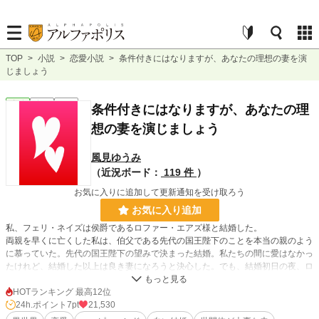
TOP
>
小説
>
恋愛小説
>
条件付きにはなりますが、あなたの理想の妻を演
じましょう
恋愛
完結
短編
条件付きにはなりますが、あなたの理
想の妻を演じましょう
風見ゆうみ
（近況ボード：
119 件
）
お気に入りに追加して更新通知を受け取ろう
お気に入り追加
私、フェリ・ネイズは侯爵であるロファー・エアズ様と結婚した。
両親を早くに亡くした私は、伯父である先代の国王陛下のことを本当の親のよう
に慕っていた。先代の国王陛下の望みで決まった結婚。私たちの間に愛はなかっ
たけれど、結婚した以上は良き妻になろうと決心した。でも、結婚初日の夜、ロ
ファー様は言った。「君との結婚は亡き陛下の遺言で義務だからだ。僕には恋人
がいる。屋敷内での君は僕にとっては、その場に存在しないものだ。目の前にい
HOTランキング 最高12位
てもいないものだとして扱うから、君も同じようにしてくれ」
24h.ポイント
7pt
21,530
そう言って彼が紹介したのはお気に入りのメイド。彼女が私の代わりに初夜を迎