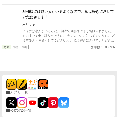
レナも王妃の席へ座り、妻のように振る舞い続ける。ついに礼拝
堂で、アリアは皆の前で二人を問いただす。 「お二人には、本当
に呆れましたわ」そして結婚指輪をレオンへ投げつけ、「私は、
旦那様には想い人がいるようなので、私は好きにさせて
あなたの妻をやめます」と宣言する。だが王妃が去った直後、妻
いただきます！
になったつもりで振る舞う聖女へ、王宮中の視線は冷たく変わっ
ていき。
水川サキ
「俺には恋人がいるんだ」 初夜で旦那様にそう告げられました。
ものすごく申し訳なさそうに。 大丈夫です。知ってますから。 ど
うぞ愛人と仲良くしてくださいね。 私は好きにさせていただきま
すので。 悠々自適なお飾り妻の快適ライフを送っていたら、 旦那
文字数：100,706
恋愛
完結
短編
様が接近してくるのですが。 どうぞ、お構いなく。
アプリ一覧
公式SNS一覧