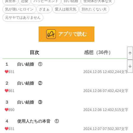
異世界
恋愛
ハッピーエンド
白い結婚
世間体が大事な夫
えるのだという。
気が強いヒロイン
ざまぁ
愛人は能天気
別れたくない夫
離婚しない理由は私にとってはふざけた理由だった。
承知しました。あなたが望んでいる妻になりきってみせましょう。ですが、こち
元サヤではありません
らからの条件ものんでいただきますけどね。
小説
38,900 位 / 228,955 件
アプリで読む
恋愛
16,867 位 / 66,405 件
目次
感想（36件）
お気に入り
1,572
１ 白い結婚 ①
24h.ポイント
7 pt
931
2024.12.05 12:40
2,244文字
文字数
39,179
２ 白い結婚 ②
更新日時
2024.12.22 08:40
861
2024.12.06 07:40
2,424文字
初回公開日時
2024.12.05 12:40
３ 白い結婚 ③
初回完結日時
2024.12.22 08:41
890
2024.12.06 12:40
2,515文字
週間ポイント
203 pt (24,718 位)
４ 使用人たちの本音 ①
月間ポイント
996 pt (24,160 位)
931
2024.12.07 07:50
2,307文字