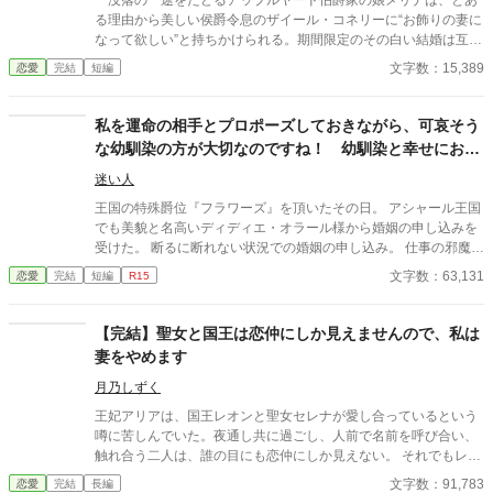
没落の一途をたどるアップルヤード伯爵家の娘メリナは、とあ
る理由から美しい侯爵令息のザイール・コネリーに“お飾りの妻に
なって欲しい”と持ちかけられる。期間限定のその白い結婚は互い
の都合のための秘密の契約結婚だったが、メリナは過去に優しく
文字数：15,389
恋愛
完結
短編
してくれたことのあるザイールに、ひそかにずっと想いを寄せて
いて─────
私を運命の相手とプロポーズしておきながら、可哀そう
な幼馴染の方が大切なのですね！ 幼馴染と幸せにお過
ごしください
迷い人
王国の特殊爵位『フラワーズ』を頂いたその日。 アシャール王国
でも美貌と名高いディディエ・オラール様から婚姻の申し込みを
受けた。 断るに断れない状況での婚姻の申し込み。 仕事の邪魔は
しないと言う約束のもと、私はその婚姻の申し出を承諾する。 優
文字数：63,131
恋愛
完結
短編
R15
しい人。 貞節と名高い人。 一目惚れだと、運命の相手だと、彼は
言った。 細やかな気遣いと、距離を保った愛情表現。 私も愛して
おります。 そう告げようとした日、彼は私にこうつげたのです。
【完結】聖女と国王は恋仲にしか見えませんので、私は
「子を事故で亡くした幼馴染が、心をすり減らして戻ってきたん
妻をやめます
だ。 私はしばらく彼女についていてあげたい」 そう言って私の
物を、つぎつぎ幼馴染に与えていく。 優しかったアナタは幻です
月乃しずく
か？ どうぞ、幼馴染とお幸せに、請求書はそちらに回しておきま
王妃アリアは、国王レオンと聖女セレナが愛し合っているという
す。
噂に苦しんでいた。夜通し共に過ごし、人前で名前を呼び合い、
触れ合う二人は、誰の目にも恋仲にしか見えない。 それでもレオ
ンは「国を守るために必要なことだ」と妻の痛みに気づかず、セ
文字数：91,783
恋愛
完結
長編