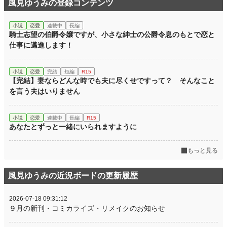
風見ゆうみの登録コンテンツ
小説
恋愛
連載中
長編
騎士志望の伯爵令嬢ですが、小さな紳士の公爵令息のもとで恋と
仕事に邁進します！
小説
恋愛
完結
短編
R15
【完結】妻ならどんな時でも夫に尽くせですって？ そんなこと
を言う夫はいりません
小説
恋愛
連載中
長編
R15
あなたとずっと一緒にいられますように
もっと見る
風見ゆうみの近況ボードの更新履歴
2026-07-18 09:31:12
９月の新刊・コミカライズ・リメイクのお知らせ