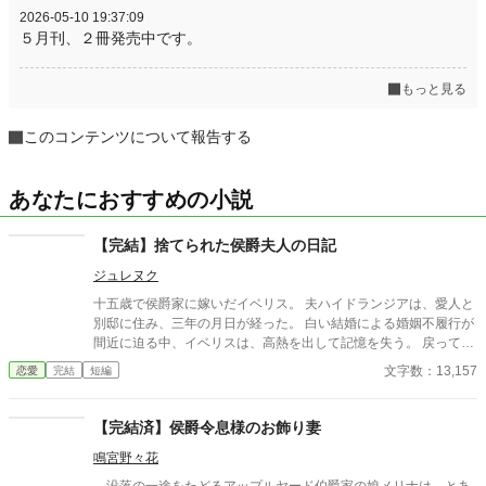
2026-05-10 19:37:09
５月刊、２冊発売中です。
もっと見る
このコンテンツについて報告する
あなたにおすすめの小説
【完結】捨てられた侯爵夫人の日記
ジュレヌク
十五歳で侯爵家に嫁いだイベリス。 夫ハイドランジアは、愛人と
別邸に住み、三年の月日が経った。 白い結婚による婚姻不履行が
間近に迫る中、イベリスは、高熱を出して記憶を失う。 戻ってき
た夫は、妻に仕える侍女アリッサムから、いない月日の間書き綴
文字数：13,157
恋愛
完結
短編
られた日記を手渡される。 そこには、出会った日から自分を恋し
いと思ってくれていた少女の思いの丈が詰まっていた。 十八歳に
なり、美しく成長した妻を前に、ハイドランジアは、心が揺ら
【完結済】侯爵令息様のお飾り妻
ぐ。 自分への恋心を忘れてしまったとしても、これ程までに思っ
鳴宮野々花
てくれていたのなら、また、愛を育めるのではないのか？ 様々な
人間の思いが交錯し、物語は、思わぬ方向へと進んでいく。