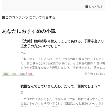
もっと見る
このコンテンツについて報告する
あなたにおすすめの小説
【完結】婚約者取り替えっこしてあげる。子爵令息より
王太子の方がいいでしょ？
との
「取り替えっこしようね」 またいつもの妹の我儘がはじまりまし
た。 自分勝手な妹にも家族の横暴にも、もう我慢の限界！ 逃げ出
した先で素敵な出会いを経験しました。 幸せ掴みます。 筋肉ムキ
ムキのオネエ様から一言・・。 「可愛いは正義なの！」 ーーーー
文字数：89,821
恋愛
完結
短編
R15
ーー ゆるふわの中世ヨーロッパ、幻の国の設定です。 完結迄予約
投稿済み Ｒ15は念の為・・
我慢なんてしていませんわ。だって、面倒でしょう？
翠
「クロエに子供ができた。準備が整い次第、離れで暮らすことに
なるからそのつもりでいてくれ」 普段ほとんど屋敷にいない夫が