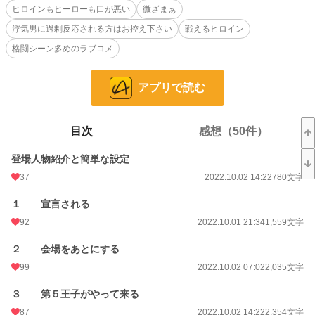
ヒロインもヒーローも口が悪い
微ざまぁ
アグリタ国の第５王子である彼は整った顔立ちだけれど、戦好きで女性嫌い、直
属の傭兵部隊を持ち、冷酷な人間だと貴族の中では有名な人物。そんな彼が私と
浮気男に過剰反応される方はお控え下さい
戦えるヒロイン
の婚約を持ちかけてくる。話してみると、そう悪い人でもなさそうだし、白い結
格闘シーン多めのラブコメ
婚を前提に婚約する事にしたのだけど、違うところから待ったがかかり…。
※暴力表現が多いです。喧嘩が強い令嬢です。
※史実とは関係ない異世界の世界観であり、設定はゆるゆるで、ご都合主義で
アプリで読む
す。魔法も存在します。
格闘シーンがお好きでない方、浮気男に過剰に反応される方は読む事をお控え下
さい。感想をいただけるのは大変嬉しいのですが、感想欄での感情的な批判、暴
言などはご遠慮願います。
目次
感想（50件）
小説
36,340 位 / 228,746 件
登場人物紹介と簡単な設定
37
2022.10.02 14:22
780文字
恋愛
15,879 位 / 66,363 件
１ 宣言される
お気に入り
2,196
92
2022.10.01 21:34
1,559文字
24h.ポイント
7 pt
２ 会場をあとにする
文字数
62,472
99
2022.10.02 07:02
2,035文字
更新日時
2022.10.19 16:02
３ 第５王子がやって来る
初回公開日時
2022.10.01 21:34
87
2022.10.02 14:22
2,354文字