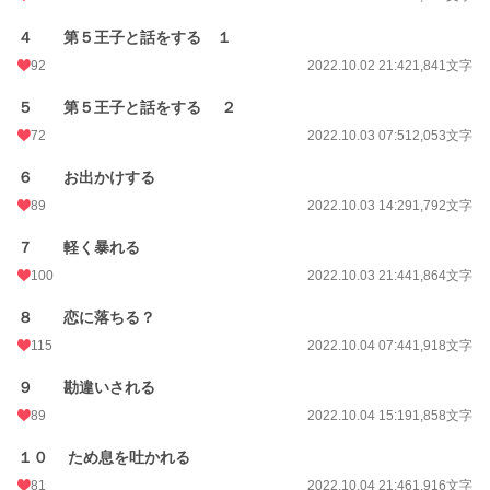
初回完結日時
2022.10.19 16:02
４ 第５王子と話をする １
週間ポイント
155 pt (28,207 位)
92
2022.10.02 21:42
1,841文字
月間ポイント
870 pt (26,089 位)
５ 第５王子と話をする ２
年間ポイント
21,930 pt (18,894 位)
72
2022.10.03 07:51
2,053文字
累計ポイント
1,257,565 pt (4,640 位)
６ お出かけする
89
2022.10.03 14:29
1,792文字
７ 軽く暴れる
100
2022.10.03 21:44
1,864文字
８ 恋に落ちる？
115
2022.10.04 07:44
1,918文字
９ 勘違いされる
89
2022.10.04 15:19
1,858文字
１０ ため息を吐かれる
81
2022.10.04 21:46
1,916文字