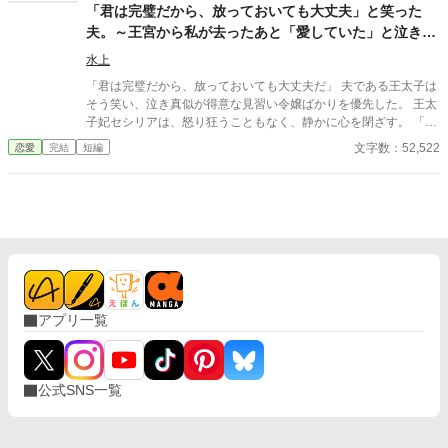
ら彼女の類まれなる意匠の才能と清らかな心を慕っていた、隣国
「君は完璧だから、放っておいても大丈夫」と笑った
の若き公爵カジミールだった。カジミールの領地で温かく迎えら
夫。～王宮から私が去ったあと「愛していた」と泣きつ
れ、本来の輝きを取り戻していくヴァランティーヌ。 一方、彼女
いても、もう手遅れです～
を失った伯爵邸は、ヴァランティーヌの細やかな差配がなくなっ
水上
たことで急速に機能不全に陥り、没落の一途をたどる。激しい後
「君は完璧だから、放っておいても大丈夫だ」 夫である王太子は
悔に苛まれたエリファスは彼女を連れ戻そうとするが、そこには
そう笑い、泣き真似が得意な見習い令嬢ばかりを優先した。 王太
驚くべき真実と、完璧なまでの「ざまぁ」が待ち受けていた。
子妃セシリアは、怒り狂うこともなく、静かに心を閉ざす。 「左
様でございますか」 彼女は夫への期待というノイズを遮断し、離
文字数：52,522
恋愛
完結
短編
縁の準備を始めた。
アプリ一覧
公式SNS一覧