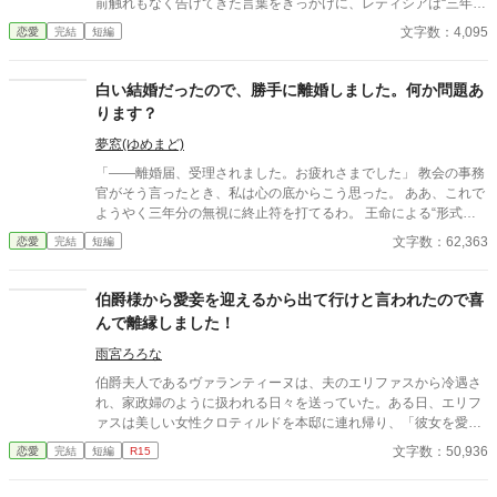
前触れもなく告げてきた言葉をきっかけに、レティシアは“三年
間”の契約を終わらせることにした。 赤の他人を屋敷に迎えるこ
文字数：4,095
恋愛
完結
短編
とはしない。 不要なものに感情を砕く理由などない。 「だって、
面倒でしょう？」 不誠実な夫も、無意味な結婚も、 この際すべて
切り捨ててしまいましょう。
白い結婚だったので、勝手に離婚しました。何か問題あ
ります？
夢窓(ゆめまど)
「――離婚届、受理されました。お疲れさまでした」 教会の事務
官がそう言ったとき、私は心の底からこう思った。 ああ、これで
ようやく三年分の無視に終止符を打てるわ。 王命による“形式結
婚”。 夫の顔も知らず、手紙もなし、戦地から帰ってきたという
文字数：62,363
恋愛
完結
短編
噂すらない。 だから、はい、離婚。勝手に。 白い結婚だったの
で、勝手に離婚しました。 何か問題あります？
伯爵様から愛妾を迎えるから出て行けと言われたので喜
んで離縁しました！
雨宮ろろな
伯爵夫人であるヴァランティーヌは、夫のエリファスから冷遇さ
れ、家政婦のように扱われる日々を送っていた。ある日、エリフ
ァスは美しい女性クロティルドを本邸に連れ帰り、「彼女を愛妾
にする。お前との婚姻は終わりだ」と冷酷に離縁を言い渡す。ヴ
文字数：50,936
恋愛
完結
短編
R15
ァランティーヌは引き留めることもせず、静かにそれを受け入れ
て館を去った。 自由の身となった彼女を待っていたのは、以前か