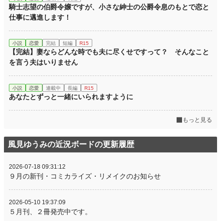
騎士志望の伯爵令嬢ですが、小さな紳士の公爵令息のもとで恋と
仕事に邁進します！
小説
恋愛
完結
短編
R15
【完結】妻ならどんな時でも夫に尽くせですって？ そんなこと
を言う夫はいりません
小説
恋愛
連載中
長編
R15
あなたとずっと一緒にいられますように
もっと見る
風見ゆうみの近況ボードの更新履歴
2026-07-18 09:31:12
９月の新刊・コミカライズ・リメイクのお知らせ
2026-05-10 19:37:09
５月刊、２冊発売中です。