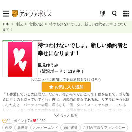
TOP
>
小説
>
恋愛小説
>
待つわけないでしょ。新しい婚約者と幸せになり
ます！
恋愛
完結
長編
R15
待つわけないでしょ。新しい婚約者と
幸せになります！
風見ゆうみ
（近況ボード：
119 件
）
お気に入りに追加して更新通知を受け取ろう
お気に入り追加
「１番愛しているのは君だ。だから、今から何が起こっても僕を信じて、僕が迎
えに行くのを待っていてくれ」彼は、辺境伯の長女である私、リアラにそうお願
いしたあと、パーティー会場に戻るなり「僕、タントス・ミゲルはここにいる、
リアラ・フセラブルとの婚約を破棄し、公爵令嬢であるビアンカ・エッジホール
との婚約を宣言する」と叫んだ。
婚約破棄した上に公爵令嬢と婚約？
24h.ポイント
7pt
2,932
憤慨した私が婚約破棄を受けて、新しい婚約者を探していると、婚約者を奪った
恋愛
異世界
ハッピーエンド
婚約破棄
ご都合主義なファンタジー
公爵令嬢の元婚約者であるルーザー・クレミナルが私の元へ訪ねてくる。