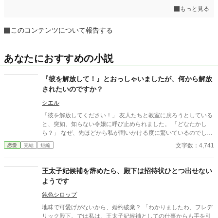
もっと見る
このコンテンツについて報告する
あなたにおすすめの小説
『彼を解放して！』とおっしゃいましたが、何から解放
されたいのですか？
シエル
「彼を解放してください！」 友人たちと教室に戻ろうとしている
と、突如、知らない令嬢に呼び止められました。 「どなたかし
ら？」 なぜ、先ほどから私が問いかける度に驚いているのでしょ
う？ まるで「え！？私のこと知らないの！？」と言わんばかりで
文字数：4,741
恋愛
完結
短編
すけれど、知りませんよ？ どうやら、『彼』とは私の婚約者のこ
とのようです。 「解放して」とおっしゃっいましたが、私の目に
は何かに囚われているようには見えないのですが？ ※ 中世ヨーロ
王太子妃候補を辞めたら、殿下は招待状ひとつ出せない
ッパモデルの架空の世界 ※ ご都合主義です。 ※ 誤字、脱字、文
ようです
章がおかしい箇所は気付いた際に修正しております。
鈍色シロップ
地味で可愛げがないから、婚約破棄？ 「わかりましたわ、フレデ
リック殿下。では私は、王太子妃候補としての仕事からも手を引