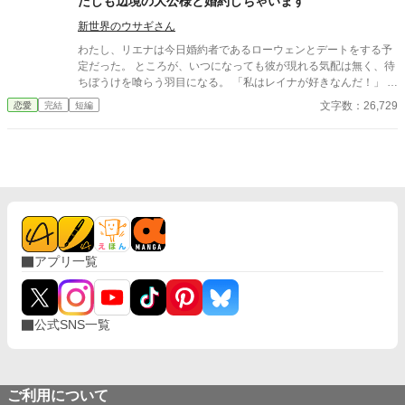
たしも辺境の大公様と婚約しちゃいます
新世界のウサギさん
わたし、リエナは今日婚約者であるローウェンとデートをする予
定だった。 ところが、いつになっても彼が現れる気配は無く、待
ちぼうけを喰らう羽目になる。 「私はレイナが好きなんだ！」 そ
れなりの誠実さが売りだった彼は突如としてわたしを捨て、妹の
文字数：26,729
恋愛
完結
短編
レイナにぞっこんになっていく。 こうなったら仕方ないので、わ
たしも前から繋がりがあった大公様と付き合うことにします！
アプリ一覧
公式SNS一覧
ご利用について