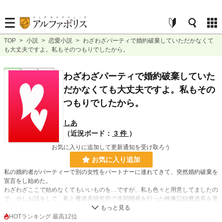
TOP
>
小説
>
恋愛小説
>
わざわざパーティで婚約破棄していただかなくて
も大丈夫ですよ。私もそのつもりでしたから。
恋愛
完結
短編
わざわざパーティで婚約破棄していた
だかなくても大丈夫ですよ。私もその
つもりでしたから。
しあ
（近況ボード：
3 件
）
お気に入りに追加して更新通知を受け取ろう
お気に入り追加
私の婚約者がパーティーで別の女性をパートナーに連れてきて、突然婚約破棄を
宣言をし始めた。
わざわざここで始めなくてもいいものを…ですが、私も色々と用意してましたの
で、少しお話をして、私と魔道具研究所で共同開発を行った映像記録魔道具を見
ていただくことにしました。
HOTランキング 最高12位