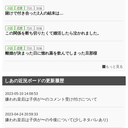
小説
恋愛
完結
短編
賭けで付き合った2人の結末は…
小説
恋愛
完結
短編
この関係を断ち切りたくて婚活したら泣かれました。
小説
恋愛
完結
短編
離婚が決まった日に惚れ薬を飲んでしまった旦那様
もっと見る
しあの近況ボードの更新履歴
2023-05-10 14:08:53
嫌われ皇后は子供が〜のコメント受け付けについて
2023-04-24 20:59:33
嫌われ皇后は子供が〜の今後について(少しネタバレあり)