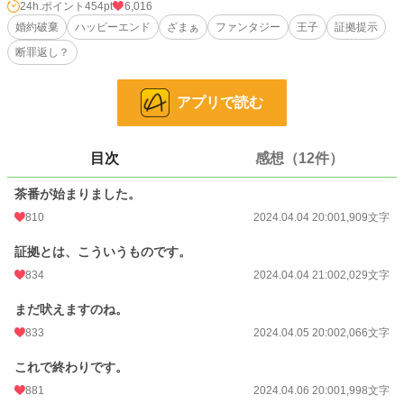
あら？映像をご覧になってから顔色が悪いですが、大丈夫でしょうか？
24h.ポイント
454pt
6,016
もし大丈夫ではなくても止める気はありませんけどね？
婚約破棄
ハッピーエンド
ざまぁ
ファンタジー
王子
証拠提示
断罪返し？
小説
3,340 位 / 228,955 件
恋愛
1,845 位 / 66,405 件
アプリで読む
お気に入り
1,548
24h.ポイント
454 pt
目次
感想（12件）
文字数
13,439
茶番が始まりました。
810
2024.04.04 20:00
1,909文字
更新日時
2024.04.09 20:00
初回公開日時
証拠とは、こういうものです。
2024.04.04 20:00
834
2024.04.04 21:00
2,029文字
初回完結日時
2024.04.09 20:56
まだ吠えますのね。
週間ポイント
1,281 pt (7,432 位)
833
2024.04.05 20:00
2,066文字
月間ポイント
8,034 pt (5,457 位)
これで終わりです。
年間ポイント
63,288 pt (8,725 位)
881
2024.04.06 20:00
1,998文字