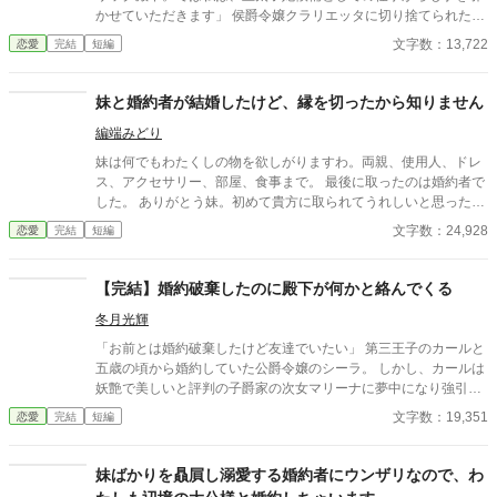
かせていただきます」 侯爵令嬢クラリエッタに切り捨てられたそ
の日から、王宮は少しずつ狂い始める。 招待状は乱れ、席次は崩
文字数：13,722
恋愛
完結
短編
れ、茶会はぎこちなく綻んでいく。 ――王太子は、まともな招待
状ひとつ出せなかった。 彼女が担っていたのは、ただの補佐では
ない。 王宮の社交と体面、そのものだったのだ。 そして、そんな
妹と婚約者が結婚したけど、縁を切ったから知りません
彼女の価値を最初から見抜いていた第二王子ロレンツが、静かに
編端みどり
手を差し伸べる。 婚約破棄された侯爵令嬢の、実務ざまぁと再評
価の物語。 ※複数のサイトに投稿しています。
妹は何でもわたくしの物を欲しがりますわ。両親、使用人、ドレ
ス、アクセサリー、部屋、食事まで。 最後に取ったのは婚約者で
した。 ありがとう妹。初めて貴方に取られてうれしいと思った
わ。
文字数：24,928
恋愛
完結
短編
【完結】婚約破棄したのに殿下が何かと絡んでくる
冬月光輝
「お前とは婚約破棄したけど友達でいたい」 第三王子のカールと
五歳の頃から婚約していた公爵令嬢のシーラ。 しかし、カールは
妖艶で美しいと評判の子爵家の次女マリーナに夢中になり強引に
婚約破棄して、彼女を新たな婚約者にした。 カールとシーラは幼
文字数：19,351
恋愛
完結
短編
いときより交流があるので気心の知れた関係でカールは彼女に何
でも相談していた。 カールは婚約破棄した後も当然のようにシー
ラを相談があると毎日のように訪ねる。
妹ばかりを贔屓し溺愛する婚約者にウンザリなので、わ