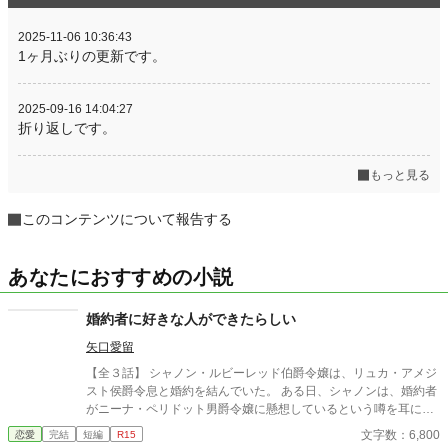
2025-11-06 10:36:43
1ヶ月ぶりの更新です。
2025-09-16 14:04:27
折り返しです。
もっと見る
このコンテンツについて報告する
あなたにおすすめの小説
婚約者に好きな人ができたらしい
矢口愛留
【全３話】 シャノン・ルビーレッド伯爵令嬢は、リュカ・アメジ
スト侯爵令息と婚約を結んでいた。 ある日、シャノンは、婚約者
がニーナ・ペリドット男爵令嬢に懸想しているという噂を耳にす
る。 シャノンは断罪を回避するため、リュカとの婚約を円満に解
文字数：6,800
恋愛
完結
短編
R15
消しようとするが――。 ※ エブリスタに習作として掲載したもの