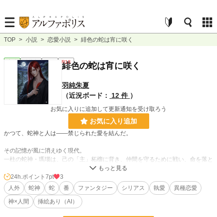
TOP
>
小説
>
恋愛小説
>
緋色の蛇は宵に咲く
恋愛
連載中
短編
R18
緋色の蛇は宵に咲く
羽純朱夏
（近況ボード：
12 件
）
お気に入りに追加して更新通知を受け取ろう
お気に入り追加
かつて、蛇神と人は――禁じられた愛を結んだ。
その記憶が風に消えゆく現代。
一柱の蛇神・瑪瑙は、己の「主」柘榴に背き、仲間を守るために戦い、命を落と
しかけた過去を持つ。
24h.ポイント
7pt
3
大神に救われた後、神社の一角で静かに暮らしていた彼は、
人外
蛇神
蛇
番
ファンタジー
シリアス
執愛
異種恋愛
ただひとつ――“音を奏でること”だけを求めていた。
神×人間
挿絵あり（AI）
夜、人の姿に顕現し、ギターや琵琶で人々へ音を届ける日々。