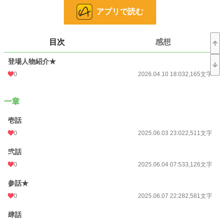
アプリで読む
だがある日、彼の中で眠っていた“香り”が目覚める。
それは「番」と呼ばれる唯一の存在を引き寄せる証――。
そして出会ったのは、霊感を持つひとりの女性、天川紬。
目次
感想
ライブ会場で彼を見た瞬間、
紬は感じた――甘く、抗えない香りと、赤い蛇の影を。
登場人物紹介★
惹かれ合う二人。
0
2026.04.10 18:03
2,165文字
だが同時に、過去に滅びたはずの“黒い影”もまた目覚めていく――。
「番を得ることが、こんなにも苦しいなんて……」
一章
愛か、使命か。
壱話
音と本能に導かれる、蛇神と人間の運命。
0
2025.06.03 23:02
2,511文字
これは――
弐話
執愛に溺れる“番”の物語。
0
2025.06.04 07:53
3,126文字
人外（蛇神）×人間
現代和風×異種間恋愛ファンタジー
参話★
「蛇の香は藤」に次ぐ外伝――もうひとつの愛のかたち。
0
2025.06.07 22:28
2,581文字
年齢制限あるものはタイトル前に「※」がついております。
肆話
他サイトでも同作品を掲載中。表紙&一部の話の挿絵に生成AI画像（★印表示）