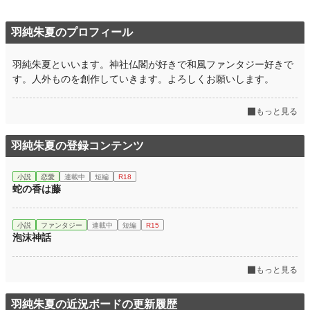
羽純朱夏のプロフィール
羽純朱夏といいます。神社仏閣が好きで和風ファンタジー好きで
す。人外ものを創作していきます。よろしくお願いします。
もっと見る
羽純朱夏の登録コンテンツ
小説
恋愛
連載中
短編
R18
蛇の香は藤
小説
ファンタジー
連載中
短編
R15
泡沫神話
もっと見る
羽純朱夏の近況ボードの更新履歴