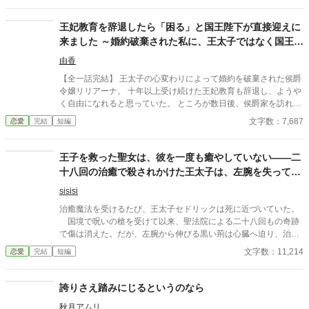
を改稿した作品です。 ※ 小説家になろうにも掲載しています。
王妃教育を辞退したら「困る」と国王陛下が直接迎えに
来ました ～婚約破棄された私に、王太子ではなく国王陛
下が求婚してきます〜
由香
【全一話完結】 王太子の心変わりによって婚約を破棄された侯爵
令嬢リリアーナ。 十年以上受け続けた王妃教育も辞退し、ようや
く自由になれると思っていた。 ところが数日後、侯爵家を訪れた
のは国王陛下本人。 「王妃教育を辞退されると困る。私の妃にな
文字数：7,687
恋愛
完結
短編
ってほしい」 努力を踏みにじった王太子はすべてを失い、選ばれ
たのは誠実に生きてきた彼女だった。 これは、年上国王に溺愛さ
れながら、世界一幸せな王妃になるまでの逆転ラブストーリー。
王子を救った聖女は、彼を一度も癒やしていない――二
十八回の治癒で殺されかけた王太子は、左腕を失って真
実を知る
sisisi
治癒魔法を受けるたび、王太子セドリックは死に近づいていた。
国境で呪いの槍を受けて以来、聖法院による二十八回もの奇跡
で傷は消えた。だが、左腕から伸びる黒い荊は心臓へ迫り、治療
を重ねるたびに彼の記憶まで奪っていく。 建国祭の大儀式を受
文字数：11,214
恋愛
完結
短編
ければ、今度こそ完全に治る。 大神官がそう言い続けるなか、
王妃が密かに連れてきたのは、八年前に病死したはずの〈灰衣の
聖女〉リゼットだった。 「左腕を切らなければ、殿下は夜明けま
誇りさえ踏みにじるというのなら
でに亡くなります」 リゼットには傷を癒やす力がない。彼女が
秋月アムリ
持つのは、神聖魔法も呪いも等しく鎮め、奇跡を終わらせる力だ