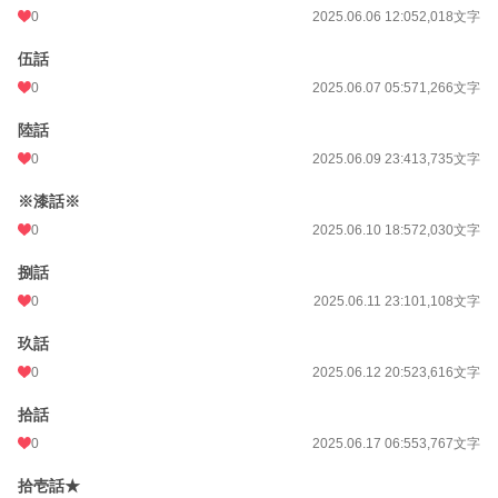
を使用しています。
0
2025.06.06 12:05
2,018文字
26.7.30 二章 拾伍話 更新
伍話
0
2025.06.07 05:57
1,266文字
小説
37,052 位 / 228,584 件
陸話
恋愛
16,191 位 / 66,315 件
0
2025.06.09 23:41
3,735文字
お気に入り
15
※漆話※
24h.ポイント
7 pt
0
2025.06.10 18:57
2,030文字
文字数
149,112
捌話
更新日時
2026.07.30 22:19
0
2025.06.11 23:10
1,108文字
初回公開日時
2025.06.03 23:02
玖話
週間ポイント
361 pt (17,950 位)
0
2025.06.12 20:52
3,616文字
月間ポイント
473 pt (35,862 位)
拾話
0
2025.06.17 06:55
3,767文字
年間ポイント
7,890 pt (36,079 位)
拾壱話★
累計ポイント
15,178 pt (80,734 位)