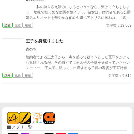
った。 両腕のある死体になるより、片腕で生きる。 そう決断
――私の誇りさえ踏みにじるというのなら、受けて立ちましょ
したセドリックは、王太子としての誇りと左腕を引き換えに生還
う 地味で控えめな侯爵令嬢イザラ。彼女は、婚約者である公爵
する。 王妃の保護を受けたリゼットとともに調査を始めた彼
嫡男エリオットを華やかな伯爵令嬢ベアトリスに奪われ、「真実
は、治癒そのものが呪いを育てていた事実へたどり着く。さらに
の愛」を見つけたという身勝手な理由で一方的に婚約破棄を突き
文字数：19,569
恋愛
完結
短編
証拠が指し示したのは、聖法院と、兄を案じていたはずの実弟フ
つけられる。 ベアトリスからは地味で退屈な女と公然と蔑ま
ェリクスだった。 片腕になった自分を受け入れられず、怒りと
れ、尊厳を踏みにじられたイザラ。 だが、彼女は涙を見せず、
絶望に沈むセドリック。そんな彼にリゼットは、失った腕を奇跡
侯爵家の誇りを守るため不当な破棄を断固として拒否。たった一
王子を身籠りました
で戻すのではなく、残った体で生きる方法を教えていく。 そし
人で反撃の証拠集めを開始する。 彼女が助力を求めたのは、社
て建国祭の日。 摂政の座へ上がろうとする第二王子と大神官の
青の雀
交界から距離を置き、冷徹と噂される辺境伯アレクシス。彼は、
前に、死にかけているはずの王太子が現れる。 傷を消すことだ
イザラの持つ鋼のような意志と冷静な知性を見抜き、彼女の非公
婚約者である王太子から、毒を盛って殺そうとした冤罪をかけら
けが、人を救うことではない。 元の体へ戻れなくても、生きて
式な協力者となる。 しかし、そんな彼女を待っていたのは「辺
れ収監されるが、その時すでに王太子の子供を身籠っていたセレ
よい。 彼女は王子を一度も癒やさなかった。 それでも、彼を
境伯と不貞を働いている」という、さらに悪質な濡れ衣だった―
ンティー。 王太子に黙って、出産するも子供の容姿が王家特有の
本当に救ったのは彼女だけだった。
―
金髪金眼だった。 再び、王太子が毒を盛られ、死にかけた時、我
文字数：9,819
恋愛
完結
短編
が子と対面するが…というお話。
アプリ一覧