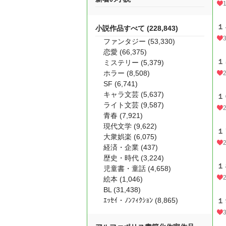
１
小説作品すべて (228,843)
ファンタジー (53,330)
恋愛 (66,375)
１
ミステリー (5,379)
ホラー (8,508)
SF (6,741)
キャラ文芸 (5,637)
１
ライト文芸 (9,587)
青春 (7,921)
現代文学 (9,622)
１
大衆娯楽 (6,075)
経済・企業 (437)
歴史・時代 (3,224)
１
児童書・童話 (4,658)
絵本 (1,046)
BL (31,438)
ｴｯｾｲ・ﾉﾝﾌｨｸｼｮﾝ (8,865)
１