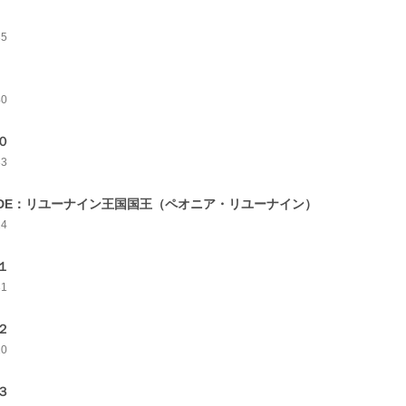
35
40
０
33
IDE：リユーナイン王国国王（ペオニア・リユーナイン）
24
１
31
２
10
３