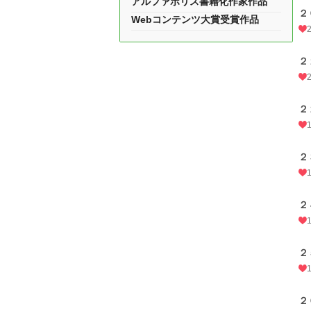
アルファポリス書籍化作家作品
２
Webコンテンツ大賞受賞作品
２
２
２
２
２
２