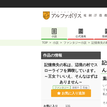
小説
公式漫画
投
TOP
>
小説
>
ファンタジー小説
>
記憶喪失の
作品の情報
記
記憶喪失の私は、辺境の村でス
ん
ローライフを満喫しています。
～王女？いいえ、そんなはずは
葉
ありません～
い
ファンタジー
連載中
長編
で
お気に入り追加
私
そ
お気に入り
131