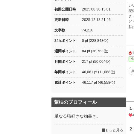
い
初回公開日時
2025.08.30 15:01
記
き
更新日時
2025.12.18 21:46
ど
私
文字数
74,210
24h.ポイント
0 pt (228,843位)
週間ポイント
84 pt (36,763位)
小
月間ポイント
217 pt (50,004位)
年間ポイント
46,061 pt (11,088位)
累計ポイント
46,117 pt (46,558位)
葉柚のプロフィール
１
単なる猫好きな物書き。
２
もっと見る