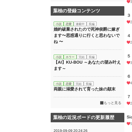
葉柚の登録コンテンツ
３
小説
恋愛
連載中
長編
婚約破棄されたので死神侯爵に嫁ぎ
ます〜思惑通りに行くと思わないで
４
ね 〜
５
小説
ホラー
完結
長編
【AI】KU-BOU ～あなたの望み叶え
ます～
６
小説
恋愛
完結
長編
両親に溺愛されて育った妹の顛末
７
もっと見る
S
葉柚の近況ボードの更新履歴
2019-09-09 20:24:26