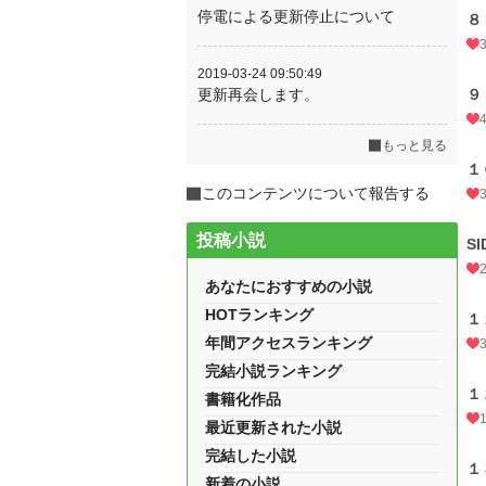
停電による更新停止について
８
2019-03-24 09:50:49
更新再会します。
９
もっと見る
１
このコンテンツについて報告する
投稿小説
S
あなたにおすすめの小説
HOTランキング
１
年間アクセスランキング
完結小説ランキング
１
書籍化作品
最近更新された小説
完結した小説
１
新着の小説