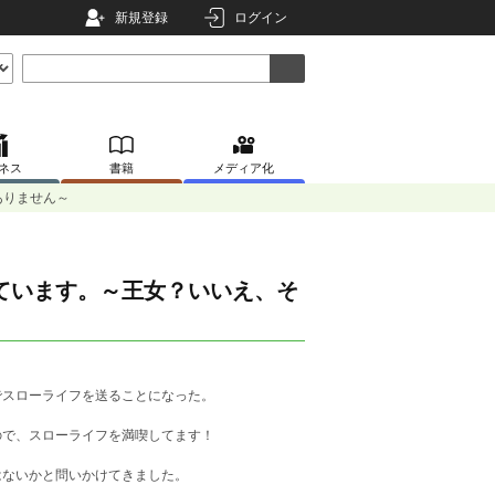
新規登録
ログイン
ネス
書籍
メディア化
ありません～
ています。～王女？いいえ、そ
でスローライフを送ることになった。
。
ので、スローライフを満喫してます！
はないかと問いかけてきました。