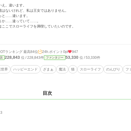
いえ。違います。
憶はないけれど、私は王女ではありません。
っと……違います。
うか……違っていて……。
はここでスローライフを満喫していたいのです。
HOTランキング 最高84位
24h.ポイント
0pt
947
228,843
53,330
位 / 228,843件
位 / 53,330件
説
ファンタジー
異世界
ハッピーエンド
ざまぁ
魔法
猫
スローライフ
のんびり
フ
目次
43