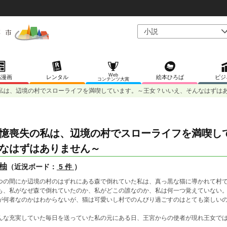
Web
稿漫画
レンタル
絵本ひろば
ビジ
コンテンツ大賞
私は、辺境の村でスローライフを満喫しています。～王女？いいえ、そんなはずは
憶喪失の私は、辺境の村でスローライフを満喫し
なはずはありません～
柚
（近況ボード：
5 件
）
つの間にか辺境の村のはずれにある森で倒れていた私は、真っ黒な猫に導かれて村
も、私がなぜ森で倒れていたのか、私がどこの誰なのか、私は何一つ覚えていない
が何者なのかはわからないが、猫は可愛いし村でのんびり過ごすのはとても楽しい
んな充実していた毎日を送っていた私の元にある日、王宮からの使者が現れ王女で