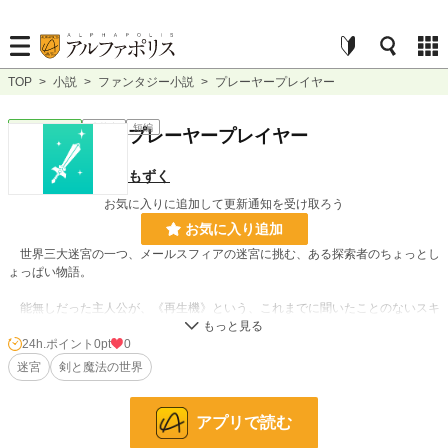
TOP
>
小説
>
ファンタジー小説
>
プレーヤープレイヤー
ファンタジー
連載中
短編
プレーヤープレイヤー
もずく
お気に入りに追加して更新通知を受け取ろう
お気に入り追加
世界三大迷宮の一つ、メールスフィアの迷宮に挑む、ある探索者のちょっとし
ょっぱい物語。
能無しだった主人公が、《再生機》という、これまでに聞いたことのないスキ
ルを手に入れた事で道を切り拓いていく。
24h.ポイント
0pt
0
迷宮
剣と魔法の世界
小説
228,790 位 / 228,790 件
ファンタジー
53,312 位 / 53,312 件
アプリで読む
お気に入り
7