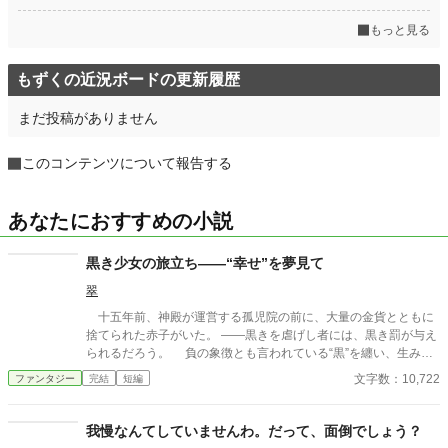
もっと見る
もずくの近況ボードの更新履歴
まだ投稿がありません
このコンテンツについて報告する
あなたにおすすめの小説
黒き少女の旅立ち――“幸せ”を夢見て
翠
十五年前、神殿が運営する孤児院の前に、大量の金貨とともに
捨てられた赤子がいた。 ——黒きを虐げし者には、黒き罰が与え
られるだろう。 負の象徴とも言われている“黒”を纏い、生みの
親に捨てられたアイラは、孤立しながらも「強さ」を求め、己を
文字数：10,722
ファンタジー
完結
短編
律する。 「自分たちでやったことの後始末は、自分たちでしない
と」 それは“黒き罰”なのか。 「やっぱりお前は強いな」 それ
とも、アイラの強さなのか。 「いって、きます」 恩師の言葉を
我慢なんてしていませんわ。だって、面倒でしょう？
胸に生きるアイラの、初めての旅立ち。