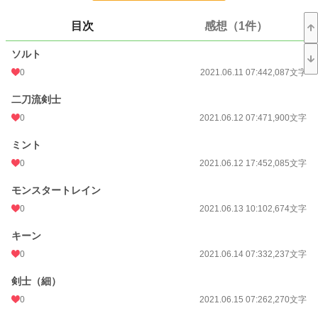
24h.ポイント
0 pt
目次
感想（1件）
文字数
257,583
ソルト
更新日時
2022.11.05 13:28
0
2021.06.11 07:44
2,087文字
初回公開日時
2021.06.11 07:44
二刀流剣士
週間ポイント
0
0 pt (228,790 位)
2021.06.12 07:47
1,900文字
月間ポイント
7 pt (116,421 位)
ミント
0
2021.06.12 17:45
2,085文字
年間ポイント
42 pt (161,157 位)
モンスタートレイン
累計ポイント
28,622 pt (59,612 位)
0
2021.06.13 10:10
2,674文字
キーン
0
2021.06.14 07:33
2,237文字
剣士（細）
0
2021.06.15 07:26
2,270文字