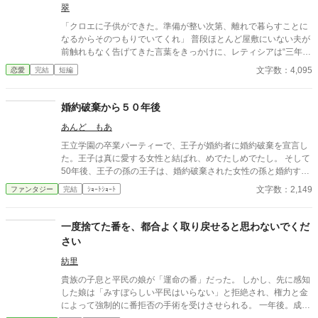
翠
「クロエに子供ができた。準備が整い次第、離れで暮らすことに
なるからそのつもりでいてくれ」 普段ほとんど屋敷にいない夫が
前触れもなく告げてきた言葉をきっかけに、レティシアは“三年
間”の契約を終わらせることにした。 赤の他人を屋敷に迎えるこ
文字数：4,095
恋愛
完結
短編
とはしない。 不要なものに感情を砕く理由などない。 「だって、
面倒でしょう？」 不誠実な夫も、無意味な結婚も、 この際すべて
切り捨ててしまいましょう。
婚約破棄から５０年後
あんど もあ
王立学園の卒業パーティーで、王子が婚約者に婚約破棄を宣言し
た。王子は真に愛する女性と結ばれ、めでたしめでたし。 そして
50年後、王子の孫の王子は、婚約破棄された女性の孫と婚約する
事に。そこで明かされた婚約破棄の真実とは。
文字数：2,149
ファンタジー
完結
ｼｮｰﾄｼｮｰﾄ
一度捨てた番を、都合よく取り戻せると思わないでくだ
さい
紡里
貴族の子息と平民の娘が「運命の番」だった。 しかし、先に感知
した娘は「みすぼらしい平民はいらない」と拒絶され、権力と金
によって強制的に番拒否の手術を受けさせられる。 一年後。成長