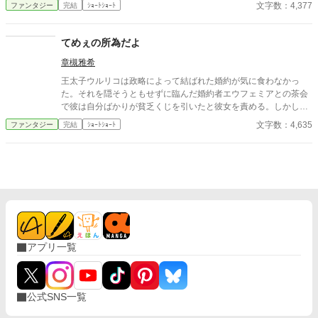
した子息は娘を番だと認識し、今度は「解除しろ」と迫ってき
文字数：4,377
ファンタジー
完結
ｼｮｰﾄｼｮｰﾄ
た。 それを拒んだ娘を、彼は「番の義務違反だ」と裁判に訴え
る。 「拒否なさったのは、そちらです」震えながらも、少女は法
廷で自らの意思を語る。 運命か、尊厳か――下された判決は？
てめぇの所為だよ
章槻雅希
王太子ウルリコは政略によって結ばれた婚約が気に食わなかっ
た。それを隠そうともせずに臨んだ婚約者エウフェミアとの茶会
で彼は自分ばかりが貧乏くじを引いたと彼女を責める。しかし、
見事に返り討ちに遭うのだった。 『小説家になろう』様・『アル
文字数：4,635
ファンタジー
完結
ｼｮｰﾄｼｮｰﾄ
ファポリス』様の重複投稿、自サイトにも掲載。
アプリ一覧
公式SNS一覧