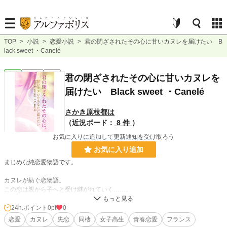
TOP
>
小説
>
恋愛小説
>
君の閉ざされたその心に甘いカヌレを届けたい B
lack sweet ・Canelé
恋愛
連載中
長編
君の閉ざされたその心に甘いカヌレを
届けたい Black sweet ・Canelé
さかき原枝都は
（近況ボード：
8 件
）
お気に入りに追加して更新通知を受け取ろう
お気に入り追加
まじめな純恋愛物語です。
カヌレが紡ぐ恋物語。
この恋は親から子へと受け継がれていく……。
僕らの出会いはこのカヌレが引き寄せた恋だったのかもしれない。
24h.ポイント
0pt
0
恋愛
カヌレ
失恋
同棲
女子高生
青春恋愛
フランス