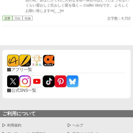
あの夜、あなたがくれた大切な宝物～御曹司はどうしようもない
くらい愛おしく狂おしく愛を囁く～ のafter storyです。 よろしく
お願い致しますm(_ _)m
文字数：4,702
恋愛
完結
短編
アプリ一覧
公式SNS一覧
ご利用について
利用規約
ヘルプ