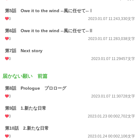
フランス・ボルドーの修道院で作られ広まった「カヌレ」そしてその姿は一度は
第5話 Owe it to the wind --風に任せて--Ⅰ
消えた。
0
2023.01.07 11:24
3,330文字
また、この世にその名を世界に広まる事を夢見て。
第6話 Owe it to the wind --風に任せて--Ⅱ
恵美の消えた心がまた自分に戻る事を信じて……
0
2023.01.07 11:28
3,038文字
儚くも淡い青春時代を映し出すラブストリー。
共にその想いは成長していく。大人の恋の姿に……
第7話 Next story
そして僕らは……。
0
2023.01.07 11:29
457文字
小説
228,621 位 / 228,621 件
届かない願い 前篇
恋愛
66,321 位 / 66,321 件
第8話 Prologue プロローグ
お気に入り
2
0
2023.01.07 11:30
728文字
24h.ポイント
0 pt
第9話 1.新たな日常
文字数
175,361
0
2023.01.23 00:00
2,702文字
更新日時
2024.01.07 10:19
第10話 2.新たな日常
初回公開日時
2023.01.07 11:20
0
2023.01.24 00:00
2,106文字