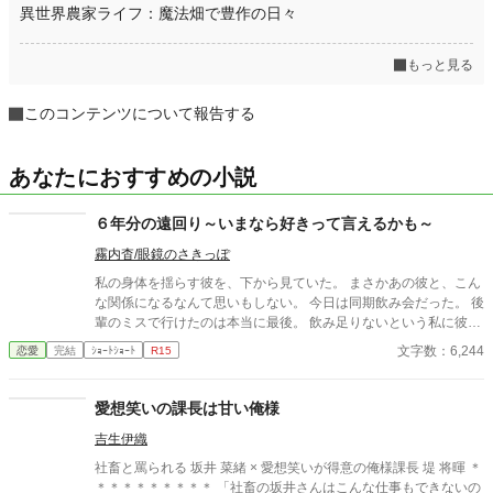
異世界農家ライフ：魔法畑で豊作の日々
もっと見る
このコンテンツについて報告する
あなたにおすすめの小説
６年分の遠回り～いまなら好きって言えるかも～
霧内杳/眼鏡のさきっぽ
私の身体を揺らす彼を、下から見ていた。 まさかあの彼と、こん
な関係になるなんて思いもしない。 今日は同期飲み会だった。 後
輩のミスで行けたのは本当に最後。 飲み足りないという私に彼は
付き合ってくれた。 彼とは入社当時、部署は違ったが同じ仕事に
文字数：6,244
恋愛
完結
ｼｮｰﾄｼｮｰﾄ
R15
携わっていた。 きっとあの頃のわたしは、彼が好きだったんだと
思う。 けれど仕事で負けたくないなんて私のちっぽけなプライド
のせいで、その一線は越えられなかった。 でも、あれから変わっ
愛想笑いの課長は甘い俺様
た私なら……。 ****** 2021/05/29 公開 ****** 表紙 いもこは妹
吉生伊織
pixivID:11163077
社畜と罵られる 坂井 菜緒 × 愛想笑いが得意の俺様課長 堤 将暉 ＊
＊＊＊＊＊＊＊＊＊ 「社畜の坂井さんはこんな仕事もできないの