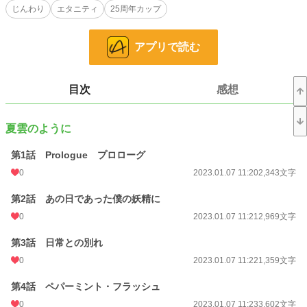
じんわり
エタニティ
25周年カップ
三浦恵美が奏でるアルトサックスの音色は、僕にずっと語り掛けていたんだ。
それは彼女の中でずっと生き続けている、彼からの声だったのかもしれない。
アプリで読む
念願の高校に幼馴染と共に受かった笹崎結城は入学式の６日前、ある河川敷の公
園でアルトサックスを奏でる金髪の妖精の様な少女に出会った。
彼女のアルトサックスの音色はとても悲しく、その彼女の心を映し出す様に僕の
目次
感想
心に問いかけていた。
それは最愛の人を亡くした彼女の苦しみと、閉ざされた心が語り掛けてくるよう
夏雲のように
だった。
僕はその妖精を愛した。一目惚れだった……。
第1話 Prologue プロローグ
だが、彼女の本当の心の中には踏み込むことが出来ない。何故なら、彼女は未だ
0
2023.01.07 11:20
2,343文字
に今は亡き北城響音の事を心の底から愛していたから。
第2話 あの日であった僕の妖精に
運命は時に悪戯をする。
0
2023.01.07 11:21
2,969文字
僕の両親が事故で他界し、僕はあの妖精の様な彼女と共に暮らす事になる。そし
第3話 日常との別れ
て知る彼女の本当の真実の姿を。
僕はただ彼女、恵美の傍にいてやる事しか出来ない。でも……僕は三浦恵美を愛
0
2023.01.07 11:22
1,359文字
したい。
第4話 ペパーミント・フラッシュ
閉ざされた彼女の心と想いを僕は変えていく。
0
2023.01.07 11:23
3,602文字