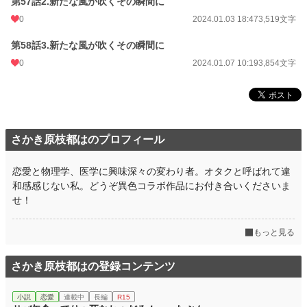
第57話2.新たな風が吹くその瞬間に
0
2024.01.03 18:47
3,519文字
第58話3.新たな風が吹くその瞬間に
0
2024.01.07 10:19
3,854文字
さかき原枝都はのプロフィール
恋愛と物理学、医学に興味深々の変わり者。オタクと呼ばれて違
和感感じない私。どうぞ異色コラボ作品にお付き合いくださいま
せ！
もっと見る
さかき原枝都はの登録コンテンツ
小説
恋愛
連載中
長編
R15