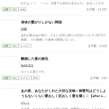
かなぁ～？」 「へぇ、社畜でも反抗心あるんだ」 あることがきっ
かけで社畜と罵られる日々。 私以外には愛想笑いをするのに、私
文字数：14,387
恋愛
完結
短編
には厳しい。 そんな課長を避けたいのに甘やかしてくるのはどう
して？
身体の繋がりしかない関係
詩織
会社の飲み会の帰り、たまたま同じ帰りが方向だった３つ年下の
後輩。 その後勢いで身体の関係になった。
文字数：3,328
恋愛
完結
ｼｮｰﾄｼｮｰﾄ
離婚した妻の旅先
tartan321
タイトル通りです。
文字数：534
恋愛
完結
ｼｮｰﾄｼｮｰﾄ
R15
あの夜、あなたがくれた大切な宝物～御曹司はどうしよ
うもないくらい愛おしく狂おしく愛を囁く～【after sto
ry】
けいこ