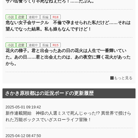
サバ缶食ってりゃ死なねぇだろ！……たぶん。
小説
恋愛
連載中
長編
R18
危ない女子会サークル 不倫で孕ませられた私だけど……それは
望んでなった結果。私も娘もなんですけど！
小説
恋愛
連載中
長編
R15
花火の梯子。君と出会ったあの日の花火は人生で一番輝いてい
た。あの日……君と出会えたのは、あの夜空に輝く花火があった
から。
もっと見る
さかき原枝都はの近況ボードの更新履歴
2025-05-01 09:19:42
新作連載開始 神様の人選ミスで死んじゃった!? 異世界で授けら
れた万能ボックスでいざスローライフ冒険！
2025-04-12 08:47:50