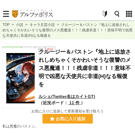
TOP
>
小説
>
キャラ文芸小説
>
クルージー＆パストン『地上に追放されし
めちゃくそかわいそうな復讐のメス悪魔達！！！残虐非道！！！意味不明で凶悪
な天使共に非道(H)なる報復を
キャラ文芸
連載中
長編
R18
クルージー＆パストン『地上に追放さ
れしめちゃくそかわいそうな復讐のメ
ス悪魔達！！！残虐非道！！！意味不
明で凶悪な天使共に非道(H)なる報復
を
ルシェ(Twitter名はカイトGT)
（近況ボード：
11 件
）
お気に入りに追加して更新通知を受け取ろう
お気に入り追加
私は悪魔のパストン。