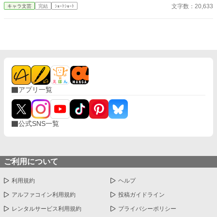
です。 恋愛要素などは一切ありません。 密着病院24時！的な感
文字数：20,633
キャラ文芸
完結
ｼｮｰﾄｼｮｰﾄ
じです。 人物像などは表記していない為、読者様のご想像にお任
せします。 ※泣く表現、痛い表現など嫌いな方は読むのをお控え
ください。 歯科以外の医療知識はそこまで詳しくないのですみま
せんがご了承ください。
アプリ一覧
公式SNS一覧
ご利用について
利用規約
ヘルプ
アルファコイン利用規約
投稿ガイドライン
レンタルサービス利用規約
プライバシーポリシー