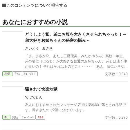
このコンテンツについて報告する
あなたにおすすめの小説
どうしよう私、弟にお腹を大きくさせられちゃった！～
弟大好きお姉ちゃんの秘密の悩み～
さいとう みさき
「ま、まさか!?」 あたし三鷹優美（みたかゆうみ）高校一年生。
弟の晴仁（はると）が大好きな普通のお姉ちゃん。 弟とは凄く仲
が良いの！ それはそれはものすごく‥‥‥ 「あん、晴仁いきなり
そんなのお口に入らないよぉ～♡」 そんな関係のあたしたち。 で
文字数：9,943
恋愛
完結
ｼｮｰﾄｼｮｰﾄ
もある日トイレであたしはアレが来そうなのになかなか来ないの
も気にもせずスカートのファスナーを上げると‥‥‥ 「うそっ！
お腹が出て来てる!?」 お姉ちゃんの秘密の悩みです。
騙されて快楽地獄
てけてとん
友人におすすめされたマッサージ店で快楽地獄に落とされる話で
す。長すぎたので2話に分けています。
文字数：5,970
BL
完結
ｼｮｰﾄｼｮｰﾄ
R18