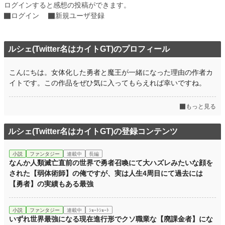
週間ポイント
ログインすると感想の投稿ができます。
0 pt (228,795 位)
ログイン
新規ユーザ登録
月間ポイント
0 pt (228,795 位)
年間ポイント
798 pt (90,361 位)
ルシェ(Twitter名はカイトGT)のプロフィール
累計ポイント
2,390 pt (157,717 位)
こんにちは。女体化した勇者と魔王が一緒になった理由の作者カ
イトです。この作品をぜひ気に入ってもらえれば幸いですね。
もっと見る
ルシェ(Twitter名はカイトGT)の登録コンテンツ
小説
ファンタジー
連載中
長編
なんか人類滅亡直前の世界で勇者召喚にて大ハズレみたいな顔を
された【弱体術師】の俺ですが、実は人生4周目にて過去には
【勇者】の実績もある最強
小説
ファンタジー
連載中
ｼｮｰﾄｼｮｰﾄ
いずれ世界最強になる現在進行形でクソ職業な【廃課金者】にな