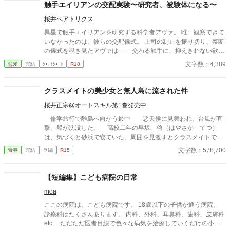
触手エイリアンの交配実験〜研究者、被験体になる〜
桜井ベアトリクス
異星で触手エイリアンを研究する科学者アヴァ。 唯一観察できて
いなかったのは、彼らの交配儀式。 上司の制止を振り切り、禁断
の儀式を覗き見たアヴァは―― 交わる触手に、抑えきれない欲望
を覚える。 「私も……私も交配したい」 太く長い触手が、体の奥
文字数：4,389
恋愛
完結
ｼｮｰﾄｼｮｰﾄ
R18
深くまで侵入してくる。 研究者が、快楽の実験体になる夜。
クラスメイトの美少女と無人島に流された件
桜井正宗@オートスキル第1巻発売中
修学旅行で離島へ向かう最中――悪天候に見舞われ、台風が直
撃。船が沈没した。 高校二年の早坂 啓（はやさか てつ）
は、気づくと砂浜で寝ていた。周囲を見渡すとクラスメイトで美
少女の天音 愛（あまね まな）が隣に倒れていた。 どうや
文字数：578,700
青春
完結
長編
R15
ら、漂流して流されていたようだった。 帰ろうにも島は『無人
島』。 しばらくは島で生きていくしかなくなった。天音と共に
無人島サバイバルをしていくのだが……クラスの女子が次々に見
【短編集】こども病院の日常
つかり、やがてハーレムに。 男一人と女子十五人で……取り合
moa
いに発展！？
ここの病院は、こども病院です。 18歳以下の子供が通う病院、
診療科はたくさんあります。 内科、外科、耳鼻科、歯科、皮膚科
etc… ただただ医者目線で色々な病気を治療していくだけの小説