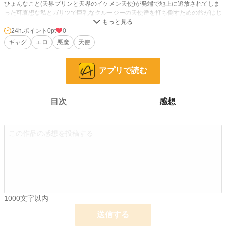
ひょんなこと(天界プリンと天界のイケメン天使)が発端で地上に追放されてしま
った可哀想な私とガサツで巨乳なクルージーの天使達を打ち倒すための旅がはじ
まった！！！
24h.ポイント
0pt
0
地上も悪くはないけど、やっぱり天界や魔界のほうが暮らしやすいからね！ さ
ギャグ
エロ
悪魔
天使
ぁ！ さっさと終わらせて魔界に帰るわよ！
「イッツショータイム！」
アプリで読む
「「Gothic Hell！！！」」
目次
感想
小説
228,795 位 / 228,795 件
キャラ文芸
5,636 位 / 5,636 件
お気に入り
2
24h.ポイント
0 pt
文字数
4,551
更新日時
2025.07.28 02:35
1000文字以内
初回公開日時
2025.07.22 16:58
送信する