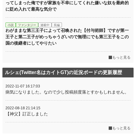
ってしまった俺ですが家族を不幸にしてくれた嫌いな奴を最終的
に貶め入れて最高な気分で
小説
ファンタジー
連載中
長編
わがままな第三王子によって召喚された【付与術師】ですが第一
王子と第二王子がめっちゃうざいので無理にでも第三王子をこの
国の後継者にしてやりたい
もっと見る
ルシェ(Twitter名はカイトGT)の近況ボードの更新履歴
2022-11-07 16:17:03
病気になりました。なので少し投稿頻度落とすかもしれません。
2022-08-18 21:14:15
【神父】訂正しました
もっと見る