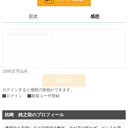
お気に入り
0
目次
感想
24h.ポイント
0 pt
文字数
3,230
更新日時
2024.02.18 19:10
初回公開日時
2024.02.18 19:10
初回完結日時
2024.02.18 19:10
週間ポイント
0 pt (228,705 位)
1000文字以内
月間ポイント
0 pt (228,705 位)
送信する
年間ポイント
63 pt (152,240 位)
ログインすると感想の投稿ができます。
ログイン
新規ユーザ登録
累計ポイント
1,768 pt (171,455 位)
枕崎 純之助のプロフィール