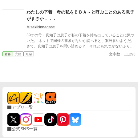
わたしの下着 母の私をＢＢＡ～と呼ぶことのある息子
がまさか．．．
MisakiNonagase
39才の母・真知子は息子が私の下着を持ち出していることに気づ
いた。 ネットで同様の事象がないか調べると、案外多いようだ。
さて、真知子は息子を問い詰める？ それとも気づかないふりを
続けてあげるか？ そのほかに外伝も綴りました。
文字数：11,293
青春
完結
短編
アプリ一覧
公式SNS一覧