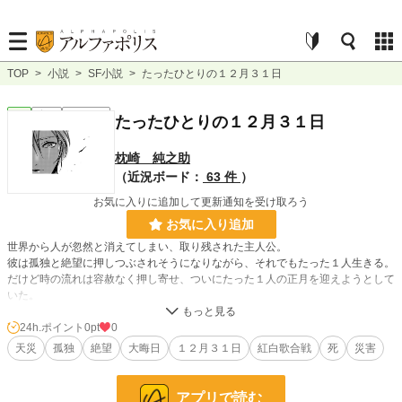
TOP
>
小説
>
SF小説
>
たったひとりの１２月３１日
SF
完結
ｼｮｰﾄｼｮｰﾄ
たったひとりの１２月３１日
枕崎 純之助
（近況ボード：
63 件
）
お気に入りに追加して更新通知を受け取ろう
お気に入り追加
世界から人が忽然と消えてしまい、取り残された主人公。
彼は孤独と絶望に押しつぶされそうになりながら、それでもたった１人生きる。
だけど時の流れは容赦なく押し寄せ、ついにたった１人の正月を迎えようとして
いた。
＊イラストACより作者NORIMA様のイラストを使わせていただいております。
24h.ポイント
0pt
0
天災
孤独
絶望
大晦日
１２月３１日
紅白歌合戦
死
災害
小説
228,705 位 / 228,705 件
アプリで読む
SF
6,732 位 / 6,732 件