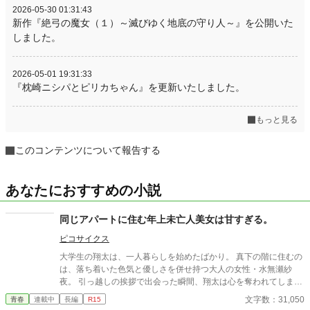
2026-05-30 01:31:43
新作『絶弓の魔女（１）～滅びゆく地底の守り人～』を公開いた
しました。
2026-05-01 19:31:33
『枕崎ニシパとピリカちゃん』を更新いたしました。
もっと見る
このコンテンツについて報告する
あなたにおすすめの小説
同じアパートに住む年上未亡人美女は甘すぎる。
ピコサイクス
大学生の翔太は、一人暮らしを始めたばかり。 真下の階に住むの
は、落ち着いた色気と優しさを併せ持つ大人の女性・水無瀬紗
夜。 引っ越しの挨拶で出会った瞬間、翔太は心を奪われてしま
う。 偶然にもアルバイト先のスーパーで再会した彼女は、翔太を
文字数：31,050
青春
連載中
長編
R15
すぐに採用し、温かく仕事を教えてくれる存在だった。 ある日の