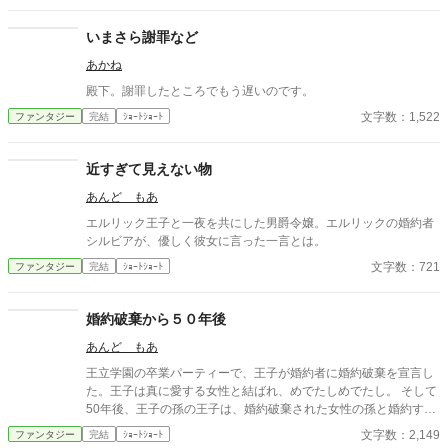
仕事帰り、ふたりで過ごす時間が増えていき――そして気づけば
紗夜の部屋でご飯をご馳走になるほど親密に。 優しくて穏やかで
いまさら謝罪など
――その色気に触れるたび、翔太の心は揺れていく。 大人の女性
あかね
と大学生、甘くちょっぴり刺激的な同居生活（？）がはじまる。
殿下。謝罪したところでもう遅いのです。
文字数：1,522
ファンタジー
完結
ｼｮｰﾄｼｮｰﾄ
近すぎて見えない物
あんど もあ
エルリック王子と一夜を共にした男爵令嬢。エルリックの婚約者
シルビアが、優しく彼女に言った一言とは。
文字数：721
ファンタジー
完結
ｼｮｰﾄｼｮｰﾄ
婚約破棄から５０年後
あんど もあ
王立学園の卒業パーティーで、王子が婚約者に婚約破棄を宣言し
た。王子は真に愛する女性と結ばれ、めでたしめでたし。 そして
50年後、王子の孫の王子は、婚約破棄された女性の孫と婚約する
事に。そこで明かされた婚約破棄の真実とは。
文字数：2,149
ファンタジー
完結
ｼｮｰﾄｼｮｰﾄ