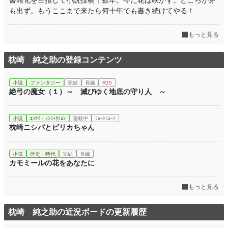
書籍化を目指して小説投稿十数年。今だ花は咲かず。どころか芽
も出ず。もうここまで来たら何十年でも書き続けてやる！
もっと見る
枕崎 純之助の登録コンテンツ
小説
ファンタジー
完結
長編
R15
絶弓の魔女（１）～ 滅びゆく地底の守り人 ～
小説
ｴｯｾｲ・ﾉﾝﾌｨｸｼｮﾝ
連載中
ｼｮｰﾄｼｮｰﾄ
枕崎ニシパとピリカちゃん
小説
歴史・時代
完結
長編
カモミールの花をあなたに
もっと見る
枕崎 純之助の近況ボードの更新履歴