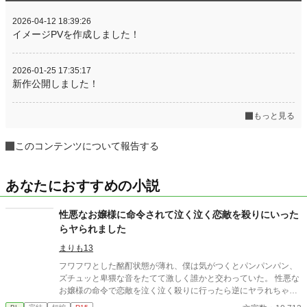
2026-04-12 18:39:26
イメージPVを作成しました！
2026-01-25 17:35:17
新作公開しました！
もっと見る
このコンテンツについて報告する
あなたにおすすめの小説
性悪なお嬢様に命令されて泣く泣く恋敵を殺りにいった
らヤられました
まりも13
フワフワとした酩酊状態が薄れ、僕は気がつくとパンパンパン、
ズチュッと卑猥な音をたてて激しく誰かと交わっていた。 性悪な
お嬢様の命令で恋敵を泣く泣く殺りに行ったら逆にヤラれちゃっ
た、ちょっとアホな子の話です。 （ムーンライトノベルにも掲載