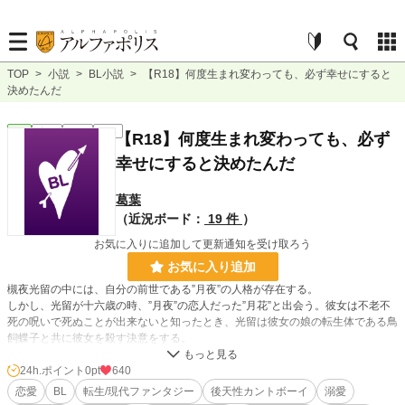
TOP
>
小説
>
BL小説
>
【R18】何度生まれ変わっても、必ず幸せにすると
決めたんだ
BL
完結
長編
R18
【R18】何度生まれ変わっても、必ず
幸せにすると決めたんだ
葛葉
（近況ボード：
19 件
）
お気に入りに追加して更新通知を受け取ろう
お気に入り追加
槻夜光留の中には、自分の前世である”月夜”の人格が存在する。
しかし、光留が十六歳の時、”月夜”の恋人だった”月花”と出会う。彼女は不老不
死の呪いで死ぬことが出来ないと知ったとき、光留は彼女の娘の転生体である鳥
飼蝶子と共に彼女を殺す決意をする。
そして、彼女を”月夜”の元へ還そうとするものの、月夜が月花と共に逝くには光
留が道連れとなる。
24h.ポイント
0pt
640
彼の魂は守り人になったことと初恋に敗れた傷心により深く傷ついていた。
恋愛
BL
転生/現代ファンタジー
後天性カントボーイ
溺愛
月夜も月花も光留が犠牲になることは望んでいなかったが、光留は月夜たちと共