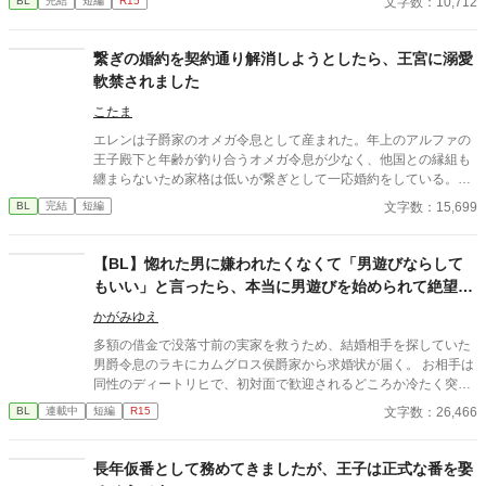
文字数：10,712
BL
完結
短編
R15
しています）
繋ぎの婚約を契約通り解消しようとしたら、王宮に溺愛
軟禁されました
こたま
エレンは子爵家のオメガ令息として産まれた。年上のアルファの
王子殿下と年齢が釣り合うオメガ令息が少なく、他国との縁組も
纏まらないため家格は低いが繋ぎとして一応婚約をしている。王
子のことは兄のように慕っており、初恋の人ではあるけれど、契
文字数：15,699
BL
完結
短編
約終了時期か王子に想い人が現れた時には解消されるものと考え
ていた。ところが婚約解消時期の直前に王子宮に軟禁された。結
婚を承諾するまでここから出さないと王子から溢れるほどの愛を
【BL】惚れた男に嫌われたくなくて「男遊びならして
与えられる。ハッピーエンドオメガバースBLです。
もいい」と言ったら、本当に男遊びを始められて絶望し
ている侯爵令息の話
かがみゆえ
多額の借金で没落寸前の実家を救うため、結婚相手を探していた
男爵令息のラキにカムグロス侯爵家から求婚状が届く。 お相手は
同性のディートリヒで、初対面で歓迎されるどころか冷たく突き
放されてしまう。 『必要最低限関わるな』 『愛人を作るな』
文字数：26,466
BL
連載中
短編
R15
『男遊びならしてもいい』 ディートリヒから実家の借金を完済す
る条件を言われたラキは、学園で令息たちとの交流を満喫中。 褒
め上手なラキの周りには可愛い令息が集まり、推し活状態に。 一
長年仮番として務めてきましたが、王子は正式な番を娶
方、ディートリヒだけが嫉妬で胃を痛める日々。 ラキへの恋心を