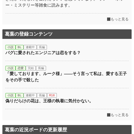
ー・ミステリー等雑食に読みます。
もっと見る
葛葉の登録コンテンツ
小説
BL
連載中
長編
バグに愛されたエンジニアは恋をする？
小説
恋愛
完結
長編
「愛しております、ルーク様」――そう言って私は、愛する王子
をその手で殺した
小説
BL
連載中
長編
R18
偽りだらけの花は、王様の執着に気付かない。
もっと見る
葛葉の近況ボードの更新履歴