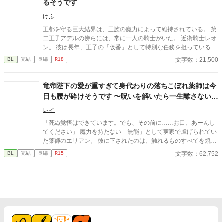
るそうです
隠し続けた不器用侯爵令息に、幸せな未来は訪れるのか？ .
けふ
王都を守る巨大結界は、王族の魔力によって維持されている。 第
二王子アデルの傍らには、常に一人の騎士がいた。 近衛騎士レオ
ン。 彼は長年、王子の「仮番」として特別な任務を担っている。
しかし王子は、他国の王女との正式な番契約が決まってしまっ
文字数：21,500
BL
完結
長編
R18
た。 仮番の役目は、そこで終わるはずだった。 だが結界塔で行わ
れる儀式の中で、 二人の関係は次第に変わり始める。 王族と騎
士。 主と臣下。 越えてはならない境界を前にしても、 王子は騎
竜帝陛下の愛が重すぎて身代わりの落ちこぼれ薬師は今
士の手を取る。 「共に立て」 ※オメガバースではありません ※
日も腰が砕けそうです 〜呪いを解いたら一生離さないと
ふんわり読んでください ※なんでも許せる方向け ※イラストはC
宣言されました〜
hatGPTさん
レイ
「死ぬ覚悟はできています。でも、その前に……お口、あーんし
てください」 魔力を持たない「無能」として実家で虐げられてい
た薬師のエリアン。 彼に下されたのは、触れるものすべてを焼き
尽くす「死の竜帝」ヴァレリウスへの、身代わりの婚姻だった。
文字数：62,752
BL
完結
長編
R15