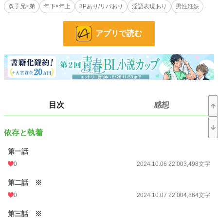
双子兄×弟
年下×年上
3Pあり/リバあり
淫語表現あり
男性妊娠
に逝くことを受け入れる。
月夜と月花は、弟のような存在である光留の傷を癒し、必ず光留を幸せにすると
決め、転生の輪へと入っていった。
アプリで読む
そうして生まれ変わると月夜と光留は双子の兄弟に。月花は男に生まれ変わって
いた。
これは魂で繋がった三人が生まれ変わって幸せになる話。
小説
228,585 位 / 228,585 件
BL
31,383 位 / 31,383 件
目次
感想
お気に入り
40
24h.ポイント
0 pt
依存と執着
文字数
174,280
第一話
更新日時
2025.03.26 22:00
0
2024.10.06 22:00
3,498文字
初回公開日時
2024.10.06 22:00
第二話 ※
初回完結日時
2024.11.12 22:02
0
2024.10.07 22:00
4,864文字
週間ポイント
56 pt (43,923 位)
第三話 ※