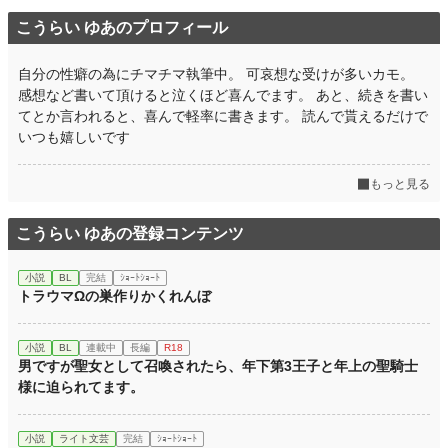
こうらい ゆあのプロフィール
自分の性癖の為にチマチマ執筆中。 可哀想な受けが多いカモ。
感想など書いて頂けると泣くほど喜んでます。 あと、続きを書い
てとか言われると、喜んで軽率に書きます。 読んで貰えるだけで
いつも嬉しいです
もっと見る
こうらい ゆあの登録コンテンツ
小説
BL
完結
ｼｮｰﾄｼｮｰﾄ
トラウマΩの巣作りかくれんぼ
小説
BL
連載中
長編
R18
男ですが聖女として召喚されたら、年下第3王子と年上の聖騎士
様に迫られてます。
小説
ライト文芸
完結
ｼｮｰﾄｼｮｰﾄ