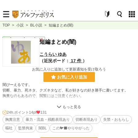
TOP
>
小説
>
BL小説
>
短編まとめ(闇)
BL
連載中
短編
R18
短編まとめ(闇)
こうらい ゆあ
（近況ボード：
17 件
）
お気に入りに追加して更新通知を受け取ろう
お気に入り追加
闇びーえるです。
切断、暴力、死ネタ、クズネタなど、私が好きなの好き勝手に書いてます。
胸糞なのもあるので、閲覧にはご注意ください。
小説
29,948 位 / 228,588 件
24h.ポイント
14pt
131
胸糞注意
暴力・流血・残酷表現あり
切断表現あり
失禁・おもらし
BL
7,633 位 / 31,385 件
嘔吐
監禁拘束
闇BL
この🐦‍⬛やりやがった
お気に入り
33