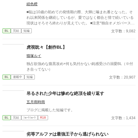
紺色橙
■聡は10歳の初めての発情期の際、大輝に噛まれ番となった。そ
れ以来関係を継続しているが、愛ではなく都合と情で続いている
現状はそろそろ終わりが見えていた。 ■注意*独自オメガバース設
定。■『それは愛か本能か』と同じ世界設定です。関係は一切な
文字数：9,082
BL
完結
短編
し。
虎視眈々【創作BL】
猫塚ルイ
独占欲強めな腹黒攻め×何も気付かない鈍感受けの溺愛BL（※付
き合ってない）
文字数：20,907
BL
連載中
短編
吊るされた少年は惨めな絶頂を繰り返す
五月雨時雨
ブログに掲載した短編です。
文字数：1,434
BL
完結
ｼｮｰﾄｼｮｰﾄ
R18
劣等アルファは最強王子から逃げられない