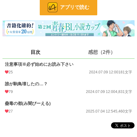
24h.ポイント
14 pt
アプリで読む
文字数
10,472
更新日時
2025.07.04 12:54
初回公開日時
2024.07.09 12:00
週間ポイント
56 pt (43,923 位)
目次
感想（2件）
月間ポイント
639 pt (30,767 位)
注意事項※必ず始めにお読み下さい
年間ポイント
9,138 pt (33,099 位)
25
2024.07.09 12:00
181文字
累計ポイント
25,110 pt (63,707 位)
誰が駒鳥壊したの…？
79
2024.07.09 12:00
4,831文字
蠱毒の都(み闇びーえる)
27
2025.07.04 12:54
5,460文字