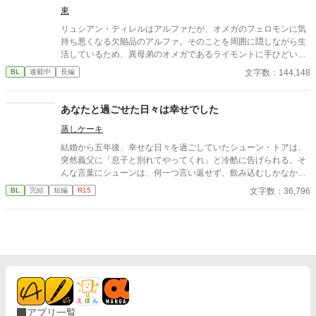
東
リュシアン・ティレルはアルファだが、オメガのフェロモンに気
持ち悪くなる欠陥品のアルファ。そのことを周囲に隠しながら生
活しているため、異母弟のオメガであるライモントに手ひどい態
度をとってしまい、世間からの評判は悪い。 ある日、気分の悪さ
文字数：144,148
BL
連載中
長編
に逃げ込んだ先で、ひとりの王子につかまる・・・という話で
す。
あなたと過ごせた日々は幸せでした
蒸しケーキ
結婚から五年後、幸せな日々を過ごしていたシューン・トアは、
突然義父に「息子と別れてやってくれ」と冷酷に告げられる。そ
んな言葉にシューンは、何一つ言い返せず、飲み込むしかなかっ
た。そして、夫であるアインス・キールに離婚を切り出すが、ア
文字数：36,796
BL
完結
短編
R15
インスがそう簡単にシューンを手離す訳もなく......。
アプリ一覧