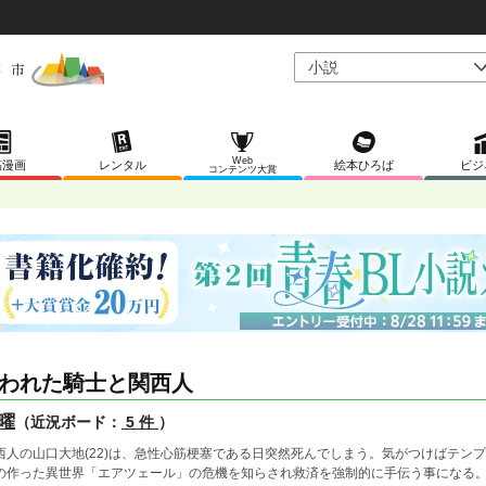
Web
稿漫画
レンタル
絵本ひろば
ビジ
コンテンツ大賞
われた騎士と関西人
曜
（近況ボード：
5 件
）
西人の山口大地(22)は、急性心筋梗塞である日突然死んでしまう。気がつけばテン
の作った異世界「エアツェール」の危機を知らされ救済を強制的に手伝う事になる