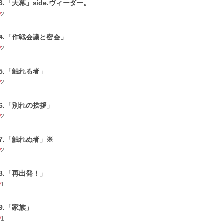
33.「天幕」side.ヴィーダー。
2
34.「作戦会議と密会」
2
35.「触れる者」
2
36.「別れの挨拶」
2
37.「触れぬ者」※
2
38.「再出発！」
1
39.「家族」
1