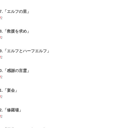
27.「エルフの里」
2
28.「救援を求め」
2
29.「エルフとハーフエルフ」
2
30.「感謝の言霊」
2
31.「宴会」
2
32.「修羅場」
2