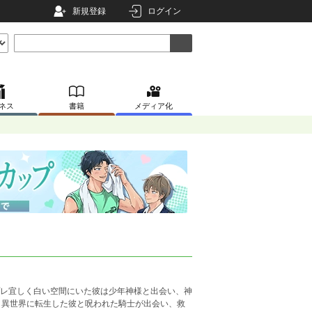
新規登録
ログイン
ネス
書籍
メディア化
プレ宜しく白い空間にいた彼は少年神様と出会い、神
。異世界に転生した彼と呪われた騎士が出会い、救