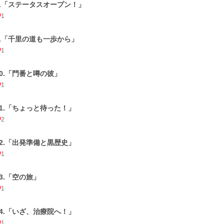
8.「ステータスオープン！」
1
9.「千里の道も一歩から」
1
10.「門番と噂の彼」
1
11.「ちょっと待った！」
2
12.「出発準備と黒歴史」
1
13.「空の旅」
1
14.「いざ、治療院へ！」
1