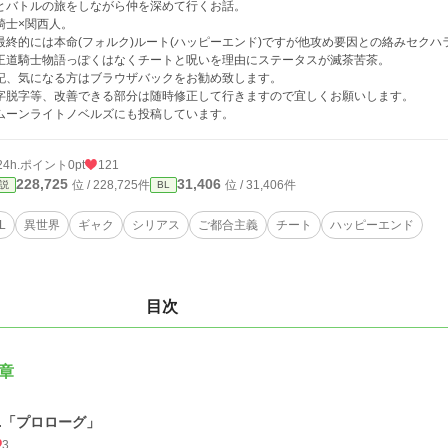
とバトルの旅をしながら仲を深めて行くお話。
騎士×関西人。
最終的には本命(フォルク)ルート(ハッピーエンド)ですが他攻め要因との絡みセクハ
王道騎士物語っぽくはなくチートと呪いを理由にステータスが滅茶苦茶。
記、気になる方はブラウザバックをお勧め致します。
字脱字等、改善できる部分は随時修正して行きますので宜しくお願いします。
ムーンライトノベルズにも投稿しています。
24h.ポイント
0pt
121
228,725
31,406
位 / 228,725件
位 / 31,406件
説
BL
L
異世界
ギャク
シリアス
ご都合主義
チート
ハッピーエンド
目次
章
1.「プロローグ」
3