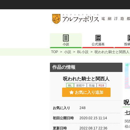
小説
公式漫画
投
TOP
>
小説
>
BL小説
>
呪われた騎士と関西人
作品の情報
呪われた騎士と関西人
BL
連載中
長編
R18
お気に入り追加
呪
お気に入り
248
七
初回公開日時
2020.02.15 11:14
関
様
更新日時
2022.08.17 22:36