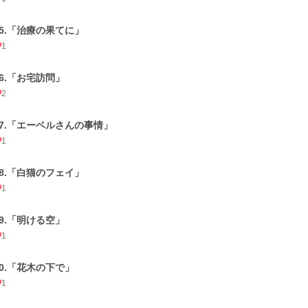
15.「治療の果てに」
1
16.「お宅訪問」
2
17.「エーベルさんの事情」
1
18.「白猫のフェイ」
1
19.「明ける空」
1
20.「花木の下で」
1