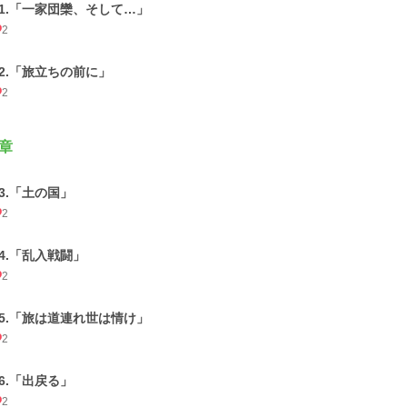
21.「一家団欒、そして…」
2
22.「旅立ちの前に」
2
章
23.「土の国」
2
24.「乱入戦闘」
2
25.「旅は道連れ世は情け」
2
26.「出戻る」
2