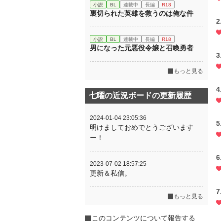
小説
BL
連載中
長編
R18
裏切られた英雄を救うのは俺な件
小説
BL
連載中
長編
R18
男になった元悪役令嬢と召喚勇者
もっと見る
七曜の近況ボードの更新履歴
2024-01-04 23:05:36
明けましておめでとうございます
ー！
2023-07-02 18:57:25
更新＆私信。
もっと見る
このコンテンツについて報告する