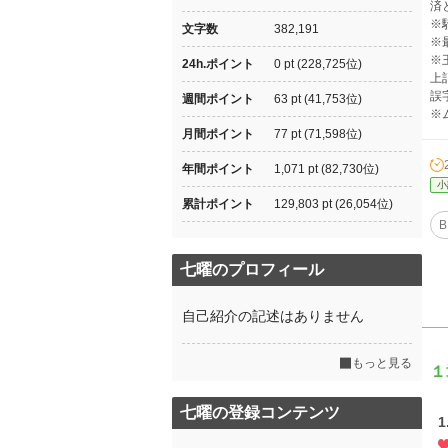
済
※
文字数
382,191
※
※
24h.ポイント
0 pt (228,725位)
上
誤
週間ポイント
63 pt (41,753位)
※
月間ポイント
77 pt (71,598位)
年間ポイント
1,071 pt (82,730位)
小
累計ポイント
129,803 pt (26,054位)
B
七曜のプロフィール
自己紹介の記述はありません
もっと見る
１
七曜の登録コンテンツ