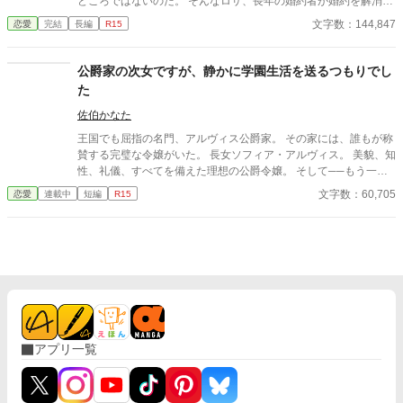
どころではないのだ。 そんなロサ、長年の婚約者が婚約を解消し
ようとしているらしいと聞かされ… 剣、馬車、ドレスのヨーロッ
文字数：144,847
恋愛
完結
長編
R15
パ風異世界です。 御脱字、申し訳ございません。 1話が長めだと
思われるかもしれませんが会話が多いので読みやすいのではない
かと思います。 楽しんでいただけたら嬉しいです。 よろしくお願
公爵家の次女ですが、静かに学園生活を送るつもりでし
いいたします。 ＊本作品の無断転載・AI学習への利用を禁止しま
た
す。
佐伯かなた
王国でも屈指の名門、アルヴィス公爵家。 その家には、誰もが称
賛する完璧な令嬢がいた。 長女ソフィア・アルヴィス。 美貌、知
性、礼儀、すべてを備えた理想の公爵令嬢。 そして──もう一
人。 妹、レーネ・アルヴィス。 社交界ではほとんど名前も出な
文字数：60,705
恋愛
連載中
短編
R15
い、影の薄い次女。 姉ほど目立つわけでもなく、社交の中心にい
るわけでもない。 だが彼女は知っている。 貴族社会において──
誰が本当に優れているのか、というのは……静かな場面でこそ分
かるということを。 王立学園に入学したレーネは、 礼儀作法、社
交、そして人間関係の中で、静かに周囲を観察していく。 やがて
── 軽んじていた者たちは気づく。 『公爵家の妹』が、本当はど
んな令嬢だったのかを。 これは、静かな公爵令嬢が学園と貴族社
会で評価を覆していく物語。
アプリ一覧