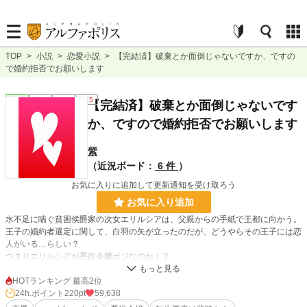
TOP
>
小説
>
恋愛小説
>
【完結済】破棄とか面倒じゃないですか、ですの
で婚約拒否でお願いします
恋愛
完結
長編
R15
【完結済】破棄とか面倒じゃないです
か、ですので婚約拒否でお願いします
紫
（近況ボード：
6 件
）
お気に入りに追加して更新通知を受け取ろう
お気に入り追加
水不足に喘ぐ貧困侯爵家の次女エリルシアは、父親からの手紙で王都に向かう。
王子の婚約者選定に関して、白羽の矢が立ったのだが、どうやらその王子には恋
人がいる…らしい？
つまりエリルシアが悪役令嬢ポジなのか！？
そんな役どころなんて御免被りたいが、王サマからの提案が魅力的過ぎて、王宮
滞在を了承してしまう。
HOTランキング 最高2位
報酬に目が眩んだエリルシアだが、無事王宮を脱出出来るのか。
24h.ポイント
220pt
59,638
王子サマと恋人（もしかしてヒロイン？）の未来はどうなるのか。