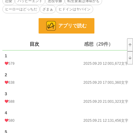
恋愛
ハッピーエンド
悪役令嬢
転生要素は薄味かも
2025年10月06日、初HOTランキング入りです！ 本当にありがとうございま
ヒーローはどっちだ
ざまぁ
ヒドインはヤバイン
す！！（2位だなんて……いやいや、ありえないと言うか…本気で夢でも見てい
るのではないでしょーか……）
アプリで読む
∽∽∽∽∽∽∽∽∽∽∽∽∽∽∽∽∽∽∽∽∽∽∽∽∽∽∽∽∽∽∽∽
※小説家になろう様にも掲載させていただいています。
※作者創作の世界観です。史実等とは合致しない部分、異なる部分が多数ありま
目次
感想（29件）
す。
※この物語はフィクションです。実在の人物・団体等とは一切関係がありませ
1
ん。
※実際に用いられる事のない表現や造語が出てきますが、御容赦ください。
579
2025.09.20 12:00
1,672文字
※リアル都合等により不定期、且つまったり進行となっております。
※上記同理由で、予告等なしに更新停滞する事もあります。
2
※まだまだ至らなかったり稚拙だったりしますが、生暖かくお許しいただければ
638
2025.09.20 17:00
1,360文字
幸いです。
※御都合主義がそこかしに顔出しします。設定が掌ドリルにならないように気を
3
付けていますが、もし大ボケしてたらお許しください。
※誤字脱字等々、標準てんこ盛り搭載となっている作者です。気づけば適宜修正
588
2025.09.20 21:00
1,323文字
等していきます…御迷惑おかけしますが、お許しください。
4
小説
6,281 位 / 228,674 件
580
2025.09.21 12:13
1,456文字
恋愛
2,957 位 / 66,340 件
5