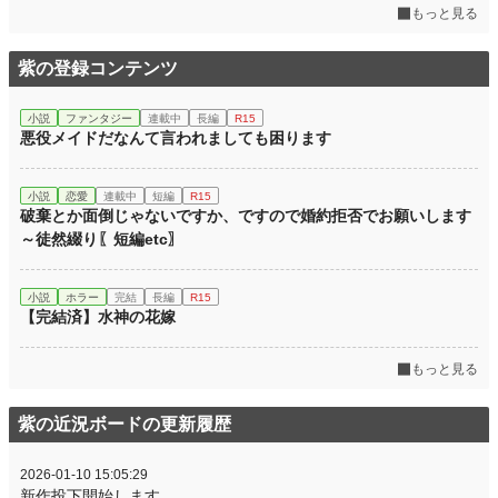
もっと見る
紫の登録コンテンツ
小説
ファンタジー
連載中
長編
R15
悪役メイドだなんて言われましても困ります
小説
恋愛
連載中
短編
R15
破棄とか面倒じゃないですか、ですので婚約拒否でお願いします
～徒然綴り〖短編etc〗
小説
ホラー
完結
長編
R15
【完結済】水神の花嫁
もっと見る
紫の近況ボードの更新履歴
2026-01-10 15:05:29
新作投下開始します