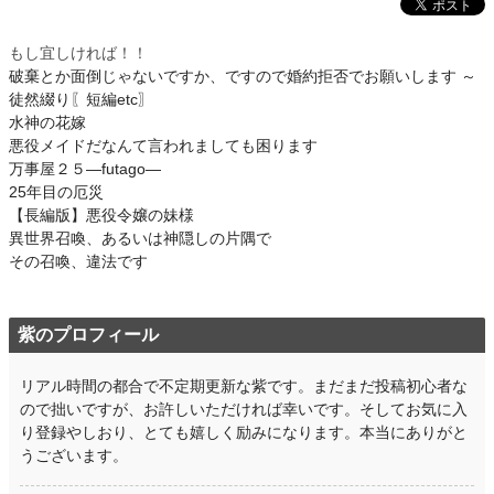
もし宜しければ！！
破棄とか面倒じゃないですか、ですので婚約拒否でお願いします ～
徒然綴り〖短編etc〗
水神の花嫁
悪役メイドだなんて言われましても困ります
万事屋２５―futago―
25年目の厄災
【長編版】悪役令嬢の妹様
異世界召喚、あるいは神隠しの片隅で
その召喚、違法です
紫のプロフィール
リアル時間の都合で不定期更新な紫です。まだまだ投稿初心者な
ので拙いですが、お許しいただければ幸いです。そしてお気に入
り登録やしおり、とても嬉しく励みになります。本当にありがと
うございます。