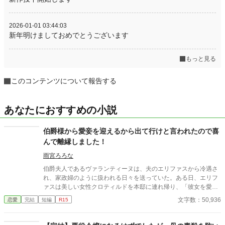
2026-01-01 03:44:03
新年明けましておめでとうございます
もっと見る
このコンテンツについて報告する
あなたにおすすめの小説
伯爵様から愛妾を迎えるから出て行けと言われたので喜
んで離縁しました！
雨宮ろろな
伯爵夫人であるヴァランティーヌは、夫のエリファスから冷遇さ
れ、家政婦のように扱われる日々を送っていた。ある日、エリフ
ァスは美しい女性クロティルドを本邸に連れ帰り、「彼女を愛妾
にする。お前との婚姻は終わりだ」と冷酷に離縁を言い渡す。ヴ
文字数：50,936
恋愛
完結
短編
R15
ァランティーヌは引き留めることもせず、静かにそれを受け入れ
て館を去った。 自由の身となった彼女を待っていたのは、以前か
ら彼女の類まれなる意匠の才能と清らかな心を慕っていた、隣国