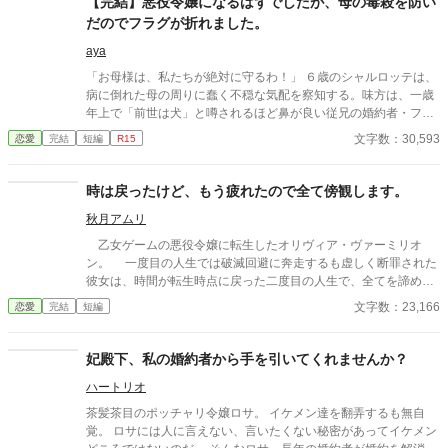
【完結】悪役令嬢になるはずでしたが、母の毒殺を防い
の若き公爵カジミールだった。カジミールの領地で温かく迎えら
だのでフラグが折れました。
れ、本来の輝きを取り戻していくヴァランティーヌ。 一方、彼女
を失った伯爵邸は、ヴァランティーヌの細やかな差配がなくなっ
aya
たことで急速に機能不全に陥り、没落の一途をたどる。激しい後
「お母様は、私たちが絶対に守るわ！」 ６歳のシャルロッテは、
悔に苛まれたエリファスは彼女を連れ戻そうとするが、そこには
病に倒れた母の周りに蠢く不穏な気配を察知する。味方は、一歳
驚くべき真実と、完璧なまでの「ざまぁ」が待ち受けていた。
年上で「前世は犬」と噂されるほど鼻が良い従兄の婚約者・フェ
ルゼン。二人の小さな名探偵は、周囲には微笑ましい「推理ごっ
文字数：30,593
恋愛
完結
短編
R15
こ」に見せかけ、いたずらを武器に毒殺の陰謀を暴いていく！ 北
の地から激走する最強の祖父や、薬草マニアの叔父を巻き込み、
悪党どもを徹底的に叩き潰した十数年後――。 異母妹を名乗る少
時は戻ったけど、もう疲れたので全て傍観します。
女が現れて。
秋月アムリ
乙女ゲームの悪役令嬢に転生したオリヴィア・ヴァーミリオ
ン。 一度目の人生では破滅回避に奔走するも虚しく断罪された
彼女は、時間が転生時点に戻った二度目の人生で、全てを諦めて
いた。 もう疲れた。どうせ無駄なら、せめて断罪の日まで穏や
文字数：23,166
恋愛
完結
短編
かに眠って過ごしたい──そう願い、積極的に引きこもり傍観を決
め込むオリヴィア。 だが、一周目では冷淡だったはずの婚約
者・セドリック王子が、なぜか彼女に献身的な優しさを見せ、
妃殿下、私の婚約者から手を引いてくれませんか？
「今度こそ、私が君を守る」と誓うのだ。 運命に抗う気力さえ
ハートリオ
失った令嬢が、思いがけない波乱に巻き込まれていく。全てを諦
めたはずの人生で、彼女を待ち受ける未来とは──
茶髪茶目のポッチャリ令嬢ロサ。 イケメン達を翻弄するも無自
覚。 ロサには人に言えない、言いたくない秘密があってイケメン